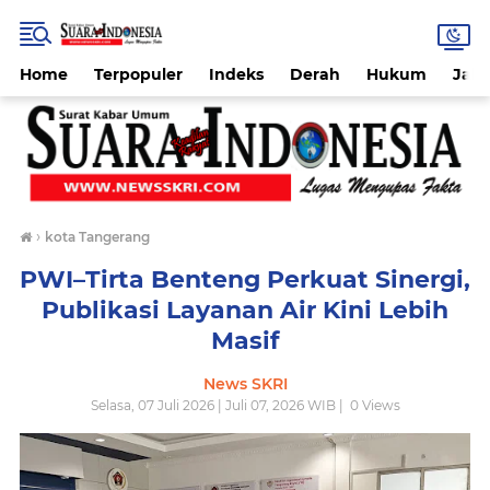
Home
Terpopuler
Indeks
Derah
Hukum
Jab
›
kota Tangerang
PWI–Tirta Benteng Perkuat Sinergi,
Publikasi Layanan Air Kini Lebih
Masif
News SKRI
Selasa, 07 Juli 2026 | Juli 07, 2026 WIB |
0
Views