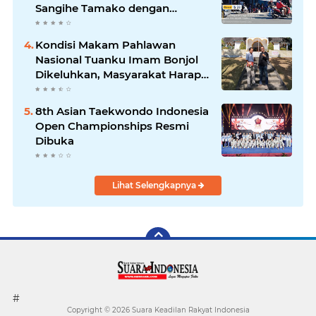
Sangihe Tamako dengan
Semangat Tinggi, Dihadiri
Banyak Seniman Ibu Kota
Kondisi Makam Pahlawan
Nasional Tuanku Imam Bonjol
Dikeluhkan, Masyarakat Harap
Pemerintah Segera Lakukan
Pembenahan
8th Asian Taekwondo Indonesia
Open Championships Resmi
Dibuka
Lihat Selengkapnya
#
Copyright ©
2026 Suara Keadilan Rakyat Indonesia