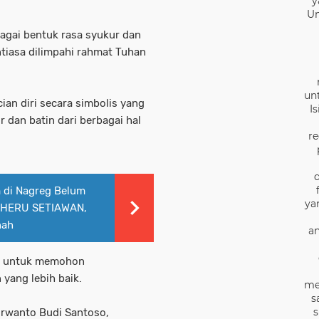
y
Un
agai bentuk rasa syukur dan
tiasa dilimpahi rahmat Tuhan
un
ian diri secara simbolis yang
I
dan batin dari berbagai hal
re
 di Nagreg Belum
ya
m HERU SETIAWAN,
nah
an
ual untuk memohon
yang lebih baik.
me
s
s
urwanto Budi Santoso,