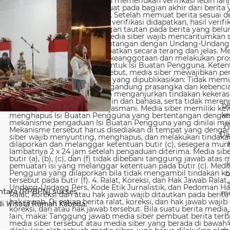
be
ke
y
Da
b
ntara (PPBPN) sukses
me
i Wisata Rumah Kabeda,