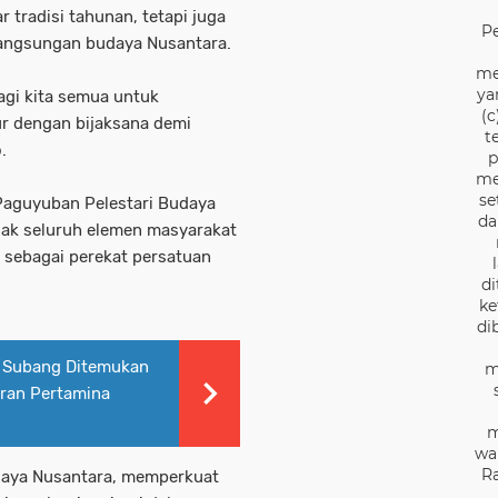
tradisi tahunan, tetapi juga
P
angsungan budaya Nusantara.
me
ya
gi kita semua untuk
(c
ur dengan bijaksana demi
t
.
p
me
se
Paguyuban Pelestari Budaya
da
jak seluruh elemen masyarakat
sebagai perekat persatuan
di
ke
di
m Subang Ditemukan
m
uran Pertamina
m
wa
Ra
daya Nusantara, memperkuat