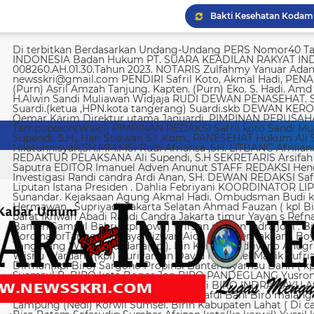
Di terbitkan Berdasarkan Undang-Undang PERS Nomor40 Tahun 1999 SUARA KEADILAN RAKYAT INDONESIA Badan Hukum PT. SUARA KEADILAN RAKYAT INDONESIA Nomor AHU-008260.AH.01.30.Tahun 2023. NOTARIS Zulfahmy Yanuar Adam, S.H, M.Kn EMAIL REDAKSI newsskri@gmail.com PENDIRI Safril Koto, Akmal Hadi, PENANGGUNG JAWAB Safril PEMBINA Mayjen (Purn) Asril Amzah Tanjung. Kapten. (Purn) Eko. S. Hadi. Amd Alstein Nesar Manumpil Amirudin ZA,S.AG H.Alwin Sandi Muliawan Widjaja RUDI DEWAN PENASEHAT. Syafril, SH Drs H. Syakrowi zen SH. MH . Suardi.(ketua ,HPN.kota tangerang) Suardi.skb DEWAN KEROHANIAN H. gojali. PIMPINAN UMUM H.M Qemar Karim Direktur utama Januardi. PIMPINAN PERUSAHAAN Maya Sundari. Helmina Tampubolon(Wakil) PIMPINAN REDAKSI Safril koto Sandi Muliawan widjaja (wkl). WAKIl PIMRED Ali Supendi, S.H., Hari Stiawan S.I .Kom., PANESEHAT Hukum Ali Supendi, S.H Imas Hilatunnisyah,SH.MM.MSi Rudi Afriansa ,SH. LITBANG Afriliana REDAKTUR EXSKUTIF H Muhamad cen REDAKTUR PELAKSANA Ali Supendi, S.H SEKRETARIS Arsifah A,Asmi. BENDAHARA Fina Safriana Ismail Saputra EDITOR Imanuel Adven Anunut STAFF REDAKSI Hendri Deliya febriani Sophia Trisnawati Investigasi Randi candra Ardi Anan, SH. DEWAN REDAKSI Safril Koto Ali Supendi, SH Akmal Hadi Liputan Istana Presiden . Dahlia Febriyani KOORDINATOR LIPUTA Nurul, A MPR, DPR RI Irin kemas Eri Sunandar. Kejaksaan Agung Akmal Hadi. Ombudsman Budi k. DKI jakarta Sophia Trisnawati (Ka.korwil) Hermawan . Supriyadi. Jakarta Selatan Ahmad Fauzan ( kpl Biro). Soli AbdulRahman Sirojudin Jakarta barat Ikhwan Abadi Randi Candra Jakarta timur Yayan s Refnaldi Jakarta pusat Ikhwan Abadi Korwil Banten Samsul Bahri (kpl kowil) Wirson risman Indra joni . Biro kab/kota madya Bogor Hari. Arsifah KordinatorTangerang raya Rizwan Aidil ( kpl. Perwakilan). Boy Alexander Ramadhan Biro kota Tangerang Wisnu Wardana(kpl). Irin Kamas Andriyano Anugrah Rinaldi KABUPATEN TANGERANG Wisnu Wardana (kpl) Nuriyaman David Natanael Manik Sufriadi Sinaga TANGERANG SELATAN Dirman(kpl Biro) Sargono Propinsi Banten Syamsu Bahri ( kpl korwil) Hendri Eeng. Kabupaten Lebak Syamsul B. BIRO kota Bogor Jon BIRO PANDEGLANG Yusron (Kabiro) BIRO KARAWANG Jun junaidi ( kpl Biro) Ugi . BIRO KUNINGAN Nurhadi BIRO INDRAMAYU Afifuddin Jawa Barat Herdy Sijabat (kapowil). BIRO JAWA TIMUR Sofiyan Saful Bahi Biro malang kab/kota Ahmad Soleh Biro propinsi Lampung (Nedi) Korwil Sumsel. Birin Kabupaten Lahat ( Di cari ) Biro Riau kepulauan Edy (kpl Biro) Biro Batam Safarudin Sumbar Afrizon koto(ka korwil) Yusril koto BIRO SUMUT Toto. S Ulung s Korwil Bangka Belitung Zulkarnai Susilawati Roni Saputra Biro Palembang Di cari. Biro Jambi M. Naser Biro Riau Hermain Biro Pesisir Barat (Krui) yepta Rijaya Kalimantan Barat Hendrik Usman Perwakilan Maluku Utara Raymon Caniago kota Madya Manado Ismail Hamadi kabupaten Minahasa Alstein Nesar Manumpil (kpl Biro) Menahasa Tenggara Hanny krestofel Gumalang (ka.Biro). Minahasa Utara Rydel Gumalang.(ka.Biro). kabupaten Bolmong Dicari. (Kpl biro). Kabupaten Salayar (Dicari). Polda Sulut (Alstein Nesar N). KORWIL INDONESIA TIMUR Ismail Hamadi .(kepala Korwil). Biro Tidore Chika Citra lestari. Biro Ternate Ismit Mohtar Biro Papua & Papua Barat (..,cari..) PT keadilan rakyat Indonesia BRI 720701004536531 a/n Safril Bank BCA 8681 1266 43 a/n Maryatun Redaksi. Jln Ciujung Raya no 4 Rt 01/009 Kel Karawang kec Karawaci kota Tangerang Tata usaha. Komplek Palem Mutiara Blok C. 10 No. 66 Cengkareng Jakarta Pusat Tata usaha Daan Mogot raya no 5B Jakarta barat Telepon: 088973802372/ 0858315860 / 0821134676 /081367093927 pedoman Dewan Pers Peraturan Dewan Pers Pedoman Pemberitaan Media Siber Kemerdekaan berpendapat, kemerdekaan berekspresi, dan kemerdekaan pers adalah hak asasi manusia yang dilindungi Pancasila, Undang-Undang Dasar 1945, dan Deklarasi Universal Hak Asasi Manusia PBB. Keberadaan media siber di Indonesia juga merupakan bagian dari kemerdekaan berpendapat, kemerdekaan berekspresi, dan kemerdekaan pers. Media siber memiliki karakter khusus sehingga memerlukan pedoman agar pengelolaannya dapat dilaksanakan secara profesional, memenuhi fungsi, hak, dan kewajibannya sesuai Undang-Undang Nomor 40 Tahun 1999 tentang Pers dan Kode Etik Jurnalistik. Untuk itu Dewan Pers bersama organisasi pers, pengelola media siber, dan masyarakat menyusun Pedoman Pemberitaan Media Siber sebagai berikut: 1. Ruang Lingkup Media Siber adalah segala bentuk media yang menggunakan wahana internet dan melaksanakan kegiatan jurnalistik, serta memenuhi persyaratan Undang-Undang Pers dan Standar Perusahaan Pers yang ditetapkan Dewan Pers. Isi Buatan Pengguna (User Generated Content) adalah segala isi yang dibuat dan atau dipublikasikan oleh pengguna media siber, antara lain, artikel, gambar, komentar, suara, video dan berbagai bentuk unggahan yang melekat pada media siber, seperti blog, forum, komentar pembaca atau pemirsa, dan bentuk lain. 2. Verifikasi dan keberimbangan berita Pada prinsipnya setiap berita harus melalui verifikasi. Berita yang dapat merugikan pihak lain memerlukan verifikasi pada berita yang sama untuk memenuhi prinsip akurasi dan keberimbangan. Ketentuan dalam butir (a) di atas dikecualikan, dengan syarat: Berita benar-benar mengandung kepentingan publik yang bersifat mendesak; Sumber berita yang pertama adalah sumber yang jelas disebutkan identitasnya, kredibel dan kompeten; Subyek berita yang harus dikonfirmasi tidak diketahui keberadaannya dan atau tidak dapat diwawancarai; Media memberikan penjelasan kepada pembaca bahwa berita tersebut masih memerlukan verifikasi lebih lanjut yang diupayakan dalam waktu secepatnya. Penjelasan dimuat pada bagian akhir dari berita yang sama, di dalam kurung dan menggunakan huruf miring. Setelah memuat berita sesuai dengan butir (c), media wajib meneruskan upaya verifikasi, dan setelah verifikasi didapatkan, hasil verifikasi dicantumkan pada berita pemutakhiran (update) dengan tautan pada berita yang belum terverifikasi. 3. Isi Buatan Pengguna (User Generated Content) Media siber wajib mencantumkan syarat dan ketentuan mengenai Isi Buatan Pengguna yang tidak bertentangan dengan Undang-Undang No. 40 tahun 1999 tentang Pers dan Kode Etik Jurnalis
Imigrasi deportasi 25 WN