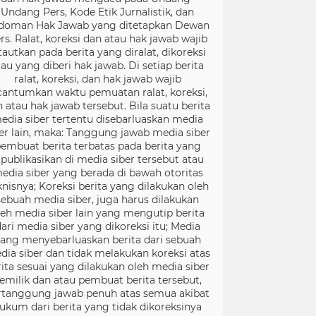
Undang Pers, Kode Etik Jurnalistik, dan
doman Hak Jawab yang ditetapkan Dewan
rs. Ralat, koreksi dan atau hak jawab wajib
tautkan pada berita yang diralat, dikoreksi
tau yang diberi hak jawab. Di setiap berita
ralat, koreksi, dan hak jawab wajib
cantumkan waktu pemuatan ralat, koreksi,
 atau hak jawab tersebut. Bila suatu berita
edia siber tertentu disebarluaskan media
er lain, maka: Tanggung jawab media siber
embuat berita terbatas pada berita yang
ipublikasikan di media siber tersebut atau
edia siber yang berada di bawah otoritas
knisnya; Koreksi berita yang dilakukan oleh
sebuah media siber, juga harus dilakukan
leh media siber lain yang mengutip berita
ari media siber yang dikoreksi itu; Media
ang menyebarluaskan berita dari sebuah
dia siber dan tidak melakukan koreksi atas
rita sesuai yang dilakukan oleh media siber
emilik dan atau pembuat berita tersebut,
rtanggung jawab penuh atas semua akibat
ukum dari berita yang tidak dikoreksinya