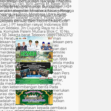
erdekaan pers adalah hak asasi manusia
Keberadaan media siber di Indonesia juga
 siber memiliki karakter khusus sehingga
hak, dan kewajibannya sesuai Undang-
nisasi pers, pengelola media siber, dan