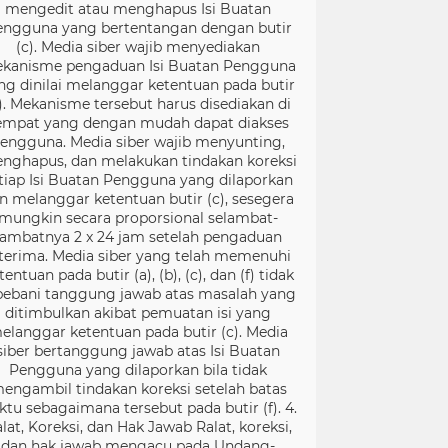
mengedit atau menghapus Isi Buatan
engguna yang bertentangan dengan butir
(c). Media siber wajib menyediakan
kanisme pengaduan Isi Buatan Pengguna
ng dinilai melanggar ketentuan pada butir
). Mekanisme tersebut harus disediakan di
empat yang dengan mudah dapat diakses
engguna. Media siber wajib menyunting,
nghapus, dan melakukan tindakan koreksi
tiap Isi Buatan Pengguna yang dilaporkan
n melanggar ketentuan butir (c), sesegera
mungkin secara proporsional selambat-
lambatnya 2 x 24 jam setelah pengaduan
terima. Media siber yang telah memenuhi
tentuan pada butir (a), (b), (c), dan (f) tidak
bebani tanggung jawab atas masalah yang
ditimbulkan akibat pemuatan isi yang
elanggar ketentuan pada butir (c). Media
siber bertanggung jawab atas Isi Buatan
Pengguna yang dilaporkan bila tidak
engambil tindakan koreksi setelah batas
ktu sebagaimana tersebut pada butir (f). 4.
lat, Koreksi, dan Hak Jawab Ralat, koreksi,
dan hak jawab mengacu pada Undang-