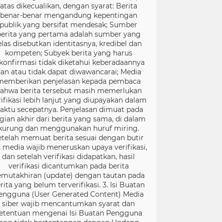
atas dikecualikan, dengan syarat: Berita
benar-benar mengandung kepentingan
publik yang bersifat mendesak; Sumber
berita yang pertama adalah sumber yang
elas disebutkan identitasnya, kredibel dan
kompeten; Subyek berita yang harus
konfirmasi tidak diketahui keberadaannya
an atau tidak dapat diwawancarai; Media
memberikan penjelasan kepada pembaca
ahwa berita tersebut masih memerlukan
rifikasi lebih lanjut yang diupayakan dalam
aktu secepatnya. Penjelasan dimuat pada
gian akhir dari berita yang sama, di dalam
kurung dan menggunakan huruf miring.
etelah memuat berita sesuai dengan butir
), media wajib meneruskan upaya verifikasi,
dan setelah verifikasi didapatkan, hasil
verifikasi dicantumkan pada berita
mutakhiran (update) dengan tautan pada
rita yang belum terverifikasi. 3. Isi Buatan
engguna (User Generated Content) Media
siber wajib mencantumkan syarat dan
etentuan mengenai Isi Buatan Pengguna