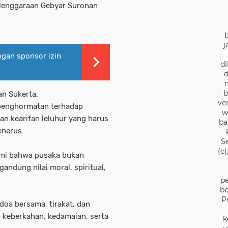
elenggaraan Gebyar Suronan
j
ngan sponsor izin
di
d
b
an Sukerta.
ve
 penghormatan terhadap
w
an kearifan leluhur yang harus
ba
penerus.
S
(c
hami bahwa pusaka bukan
andung nilai moral, spiritual,
pe
be
P
doa bersama, tirakat, dan
keberkahan, kedamaian, serta
k