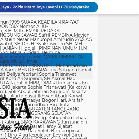
Bakti Kesehatan Kodam Jaya - Polda Metro Jaya Layani 1.876 Masyarakat di Monas
Dit Samapta Polda Metro Jaya Kerahkan Personel Bantu Tangani Kebakaran Gedung Bapenda
tik, yang ditempatkan secara terang dan jelas. Media siber mewajibkan setiap pengguna untuk melakukan registrasi keanggotaan dan melakukan proses log-in terlebih dahulu untuk dapat mempublikasikan semua bentuk Isi Buatan Pengguna. Ketentuan mengenai log-in akan diatur lebih lanjut. Dalam registrasi tersebut, media siber mewajibkan pengguna memberi persetujuan tertulis bahwa Isi Buatan Pengguna yang dipublikasikan: Tidak memuat isi bohong, fitnah, sadis dan cabul; Tidak memuat isi yang mengandung prasangka dan kebencian terkait dengan suku, agama, ras, dan antargolongan (SARA), serta menganjurkan tindakan kekerasan; Tidak memuat isi diskriminatif atas dasar perbedaan jenis kelamin dan bahasa, serta tidak merendahkan martabat orang lemah, miskin, sakit, cacat jiwa, atau cacat jasmani. Media siber memiliki kewenangan mutlak untuk mengedit atau menghapus Isi Buatan Pengguna yang bertentangan dengan butir (c). Media siber wajib menyediakan mekanisme pengaduan Isi Buatan Pengguna yang dinilai melanggar ketentuan pada butir (c). Mekanisme tersebut harus disediakan di tempat yang dengan mudah dapat diakses pengguna. Media siber wajib menyunting, menghapus, dan melakukan tindakan koreksi setiap Isi Buatan Pengguna yang dilaporkan dan melanggar ketentuan butir (c), sesegera mungkin secara proporsional selambat-lambatnya 2 x 24 jam setelah pengaduan diterima. Media siber yang telah memenuhi ketentuan pada butir (a), (b), (c), dan (f) tidak dibebani tanggung jawab atas masalah yang ditimbulkan akibat pemuatan isi yang melanggar ketentuan pada butir (c). Media siber bertanggung jawab atas Isi Buatan Pengguna yang dilaporkan bila tidak mengambil tindakan koreksi setelah batas waktu sebagaimana tersebut pada butir (f). 4. Ralat, Koreksi, dan Hak Jawab Ralat, koreksi, dan hak jawab mengacu pada Undang-Undang Pers, Kode Etik Jurnalistik, dan Pedoman Hak Jawab yang ditetapkan Dewan Pers. Ralat, koreksi dan atau hak jawab wajib ditautkan pada berita yang diralat, dikoreksi atau yang diberi hak jawab. Di setiap berita ralat, koreksi, dan hak jawab wajib dicantumkan waktu pemuatan ralat, koreksi, dan atau hak jawab tersebut. Bila suatu berita media siber tertentu disebarluaskan media siber lain, maka: Tanggung jawab media siber pembuat berita terbatas pada berita yang dipublikasikan di media siber tersebut atau media siber yang berada di bawah otoritas teknisnya; Koreksi berita yang dilakukan oleh sebuah media siber, juga harus dilakukan oleh media siber lain yang mengutip berita dari media siber yang dikoreksi itu; Media yang menyebarluaskan berita dari sebuah media siber dan tidak melakukan koreksi atas berita sesuai yang dilakukan oleh media siber pemilik dan atau pembuat berita tersebut, bertanggung jawab penuh atas semua akibat hukum dari berita yang tidak dikoreksinya itu. Sesuai dengan Undang-Undang Pers, media siber yang tidak melayani hak jawab dapat dijatuhi sanksi hukum pidana denda paling banyak Rp500.000.000 (Lima ratus juta rupiah). 5. Pencabutan Berita Berita yang sudah dipublikasikan tidak dapat dicabut karena alasan penyensoran dari pihak luar redaksi, kecuali terkait masalah SARA, kesusilaan, masa depan anak, pengalaman traumatik korban atau berdasarkan pertimbangan khusus lain yang ditetapkan Dewan Pers. Media siber lain wajib mengikuti pencabutan kutipan berita dari media asal yang telah dicabut. Pencabutan berita wajib disertai dengan alasan pencabutan dan diumumkan kepada publik. 6. Iklan Media siber wajib membedakan dengan tegas antara produk berita dan iklan. Setiap berita/artikel/isi yang merupakan iklan dan atau isi berbayar wajib mencantumkan keterangan ”advertorial”, ”iklan”, ”ads”, ”spons
Brimob Polda Metro Jaya Bantu Penanganan Kebakaran Gedung Bapenda DKI
 Vietnam terkait izin tinggal
Bahu Membahu Demi Desa Sehat, Satgas TMMD Bersama Warga Bersihkan Saluran Air
Polri Pastikan Proses Pemeriksaan Personel di Aceh Dilaksanakan Secara Profesional dan Transparan
Kondisi Makam Pahlawan Nasional Tuanku Imam Bonjol Dikeluhkan, Masyarakat Harap Pemerintah Segera Lakukan Pembenahan
PWI Kota Tangerang Serahkan SK ke Kesbangpol, Wawan Fauzi: Peran Media Bisa Berdampak Besar hingga Fatal
Bapenda) Kabupaten Bekasi bersama sejumlah instansi terkait menggelar operasi
35.936 Anak Muda Main Bareng di Kapolri Cup 2026, Wakapolri: Jangan Cuma Jadi Penonton, Jadilah Talenta Digital