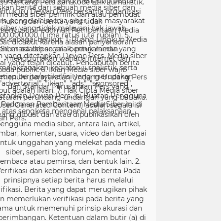
99 tentang Pers dan Kode Etik Jurnalistik.
ntuk itu Dewan Pers bersama organisasi
rs, pengelola media siber, dan masyarakat
menyusun Pedoman Pemberitaan Media
er sebagai berikut: 1. Ruang Lingkup Media
Siber adalah segala bentuk media yang
menggunakan wahana internet dan
melaksanakan kegiatan jurnalistik, serta
menuhi persyaratan Undang-Undang Pers
dan Standar Perusahaan Pers yang
tetapkan Dewan Pers. Isi Buatan Pengguna
User Generated Content) adalah segala isi
yang dibuat dan atau dipublikasikan oleh
engguna media siber, antara lain, artikel,
mbar, komentar, suara, video dan berbagai
ntuk unggahan yang melekat pada media
siber, seperti blog, forum, komentar
embaca atau pemirsa, dan bentuk lain. 2.
erifikasi dan keberimbangan berita Pada
prinsipnya setiap berita harus melalui
ifikasi. Berita yang dapat merugikan pihak
in memerlukan verifikasi pada berita yang
ama untuk memenuhi prinsip akurasi dan
berimbangan. Ketentuan dalam butir (a) di