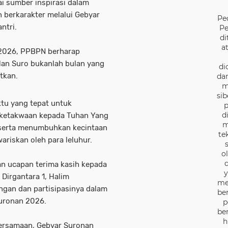
ai sumber inspirasi dalam
berkarakter melalui Gebyar
Pe
ntri.
Pe
di
a
 2026, PPBPN berharap
an Suro bukanlah bulan yang
di
tkan.
dan
m
sib
tu yang tepat untuk
p
d
n ketakwaan kepada Tuhan Yang
m
 serta menumbuhkan kecintaan
te
ariskan oleh para leluhur.
o
d
n ucapan terima kasih kepada
y
rgantara 1, Halim
me
ngan dan partisipasinya dalam
be
uronan 2026.
p
be
h
ersamaan, Gebyar Suronan