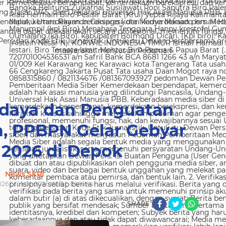
 Kemerdekaan berpendapat, kemerdekaan berekspresi, dan kem
g Dasar 1945, dan Deklarasi Universal Hak Asasi Manusia PBB. 
ndapat, kemerdekaan berekspresi, dan kemerdekaan pers. Media
nya dapat dilaksanakan secara profesional, memenuhi fungsi, 
s dan Kode Etik Jurnalistik. Untuk itu Dewan Persbersama orga
masyarakat menyusun Pedoman
udaya dan Penguatan
a, PPBPN Gelar Gebyar
 2026 di Depok
News SKRI
026 | Juli 01, 2026 WIB |
0
Views
SHARE