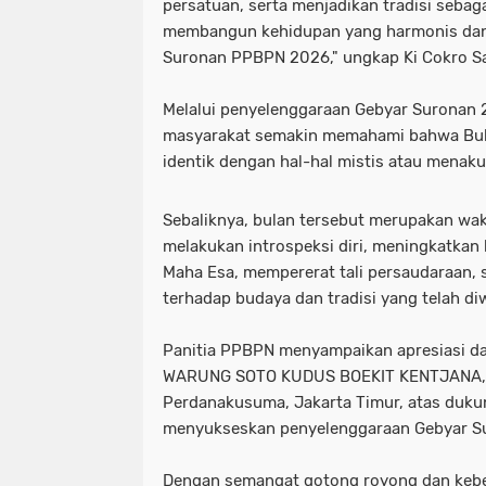
persatuan, serta menjadikan tradisi sebag
membangun kehidupan yang harmonis dan 
Suronan PPBPN 2026," ungkap Ki Cokro Sa
Melalui penyelenggaraan Gebyar Suronan
masyarakat semakin memahami bahwa Bul
identik dengan hal-hal mistis atau menaku
Sebaliknya, bulan tersebut merupakan wak
melakukan introspeksi diri, meningkatka
Maha Esa, mempererat tali persaudaraan,
terhadap budaya dan tradisi yang telah diw
Panitia PPBPN menyampaikan apresiasi da
WARUNG SOTO KUDUS BOEKIT KENTJANA, Di
Perdanakusuma, Jakarta Timur, atas duku
menyukseskan penyelenggaraan Gebyar S
Dengan semangat gotong royong dan keb