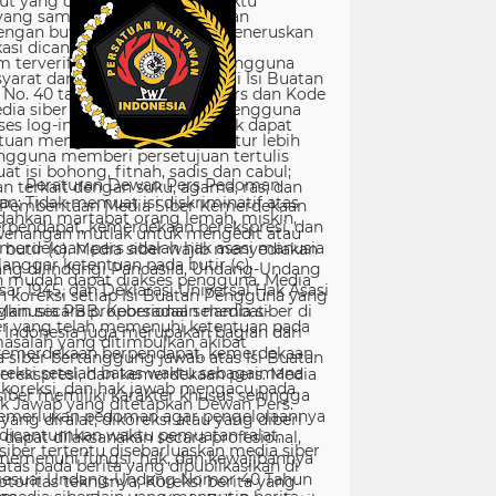
Peraturan Dewan Pers Pedoman
Pemberitaan Media Siber Kemerdekaan
rpendapat, kemerdekaan berekspresi, dan
merdekaan pers adalah hak asasi manusia
ang dilindungi Pancasila, Undang-Undang
sar 1945, dan Deklarasi Universal Hak Asasi
Manusia PBB. Keberadaan media siber di
Indonesia juga merupakan bagian dari
kemerdekaan berpendapat, kemerdekaan
erekspresi, dan kemerdekaan pers. Media
siber memiliki karakter khusus sehingga
merlukan pedoman agar pengelolaannya
dapat dilaksanakan secara profesional,
memenuhi fungsi, hak, dan kewajibannya
sesuai Undang-Undang Nomor 40 Tahun