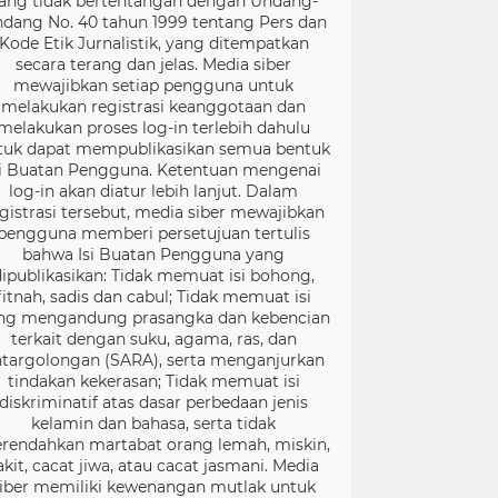
ang tidak bertentangan dengan Undang-
dang No. 40 tahun 1999 tentang Pers dan
Kode Etik Jurnalistik, yang ditempatkan
secara terang dan jelas. Media siber
mewajibkan setiap pengguna untuk
melakukan registrasi keanggotaan dan
melakukan proses log-in terlebih dahulu
tuk dapat mempublikasikan semua bentuk
si Buatan Pengguna. Ketentuan mengenai
log-in akan diatur lebih lanjut. Dalam
gistrasi tersebut, media siber mewajibkan
pengguna memberi persetujuan tertulis
bahwa Isi Buatan Pengguna yang
dipublikasikan: Tidak memuat isi bohong,
fitnah, sadis dan cabul; Tidak memuat isi
ng mengandung prasangka dan kebencian
terkait dengan suku, agama, ras, dan
targolongan (SARA), serta menganjurkan
tindakan kekerasan; Tidak memuat isi
diskriminatif atas dasar perbedaan jenis
kelamin dan bahasa, serta tidak
rendahkan martabat orang lemah, miskin,
akit, cacat jiwa, atau cacat jasmani. Media
iber memiliki kewenangan mutlak untuk