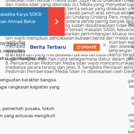
19
U
pe
aladika Karya SOKSI
aman Ahmad Bahar
Sib
×
PN dalam melestarikan
me
Berita Terbaru
UPDATE
jak masyarakat untuk memahami
di
si, spiritualitas, dan
(
p
enguatan karakter bangsa,
ga
be
gai rangkaian kegiatan yang
p
V
a, pemerhati pusaka, tokoh
ver
m yang antusias mengikuti
la
s
ke