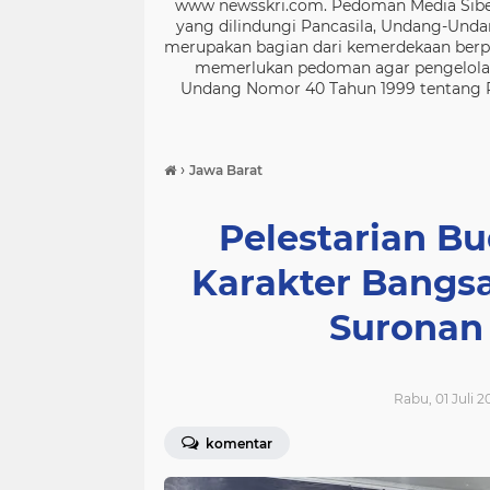
www newsskri.com. Pedoman Media Siber
yang dilindungi Pancasila, Undang-Undan
merupakan bagian dari kemerdekaan berpe
memerlukan pedoman agar pengelolaan
Undang Nomor 40 Tahun 1999 tentang Per
›
Jawa Barat
Pelestarian B
Karakter Bangs
Suronan
Rabu, 01 Juli 2
komentar