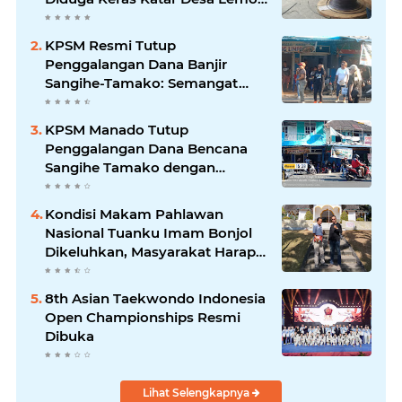
Disebut Handle Kordinasi
KPSM Resmi Tutup
Penggalangan Dana Banjir
Sangihe-Tamako: Semangat
Kebersamaan & Solidaritas
Tetap Terjaga
KPSM Manado Tutup
Penggalangan Dana Bencana
Sangihe Tamako dengan
Semangat Tinggi, Dihadiri
Banyak Seniman Ibu Kota
Kondisi Makam Pahlawan
Nasional Tuanku Imam Bonjol
Dikeluhkan, Masyarakat Harap
Pemerintah Segera Lakukan
Pembenahan
8th Asian Taekwondo Indonesia
Open Championships Resmi
Dibuka
Lihat Selengkapnya