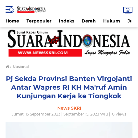
Home
Terpopuler
Indeks
Derah
Hukum
Jab
›
Nasional
Pj Sekda Provinsi Banten Virgojanti
Antar Wapres RI KH Ma'ruf Amin
Kunjungan Kerja ke Tiongkok
News SKRI
Jumat, 15 September 2023 | September 15, 2023 WIB |
0
Views