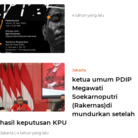
4 tahun yang lalu
Jakarta
ketua umum PDIP
Megawati
Soekarnoputri
(Rakernas)di
mundurkan setelah
hasil keputusan KPU
Jakarta |
4 tahun yang lalu