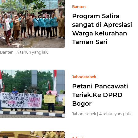
Banten
Program Salira
sangat di Apresiasi
Warga kelurahan
Taman Sari
Banten |
4 tahun yang lalu
Jabodetabek
Petani Pancawati
Teriak.Ke DPRD
Bogor
Jabodetabek |
4 tahun yang lalu