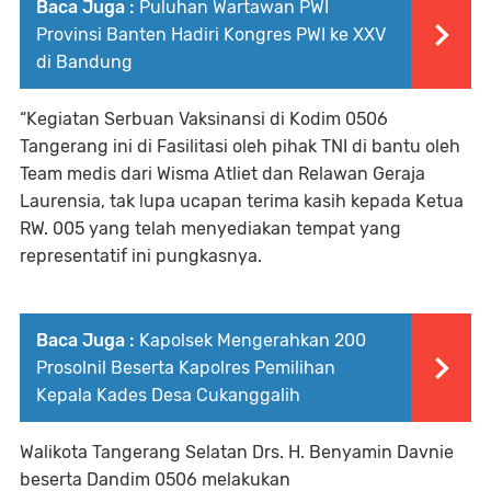
Baca Juga :
Puluhan Wartawan PWI
Provinsi Banten Hadiri Kongres PWI ke XXV
di Bandung
“Kegiatan Serbuan Vaksinansi di Kodim 0506
Tangerang ini di Fasilitasi oleh pihak TNI di bantu oleh
Team medis dari Wisma Atliet dan Relawan Geraja
Laurensia, tak lupa ucapan terima kasih kepada Ketua
RW. 005 yang telah menyediakan tempat yang
representatif ini pungkasnya.
Baca Juga :
Kapolsek Mengerahkan 200
Prosolnil Beserta Kapolres Pemilihan
Kepala Kades Desa Cukanggalih
Walikota Tangerang Selatan Drs. H. Benyamin Davnie
beserta Dandim 0506 melakukan