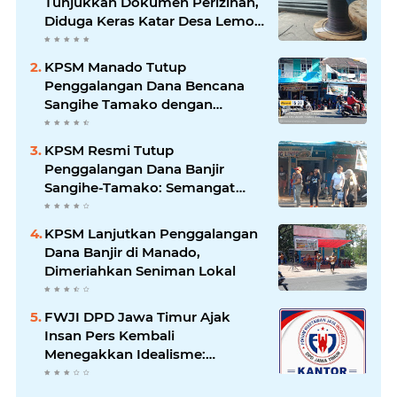
Tunjukkan Dokumen Perizinan,
Diduga Keras Katar Desa Lemo
Disebut Handle Kordinasi
KPSM Manado Tutup
Penggalangan Dana Bencana
Sangihe Tamako dengan
Semangat Tinggi, Dihadiri
Banyak Seniman Ibu Kota
KPSM Resmi Tutup
Penggalangan Dana Banjir
Sangihe-Tamako: Semangat
Kebersamaan & Solidaritas
Tetap Terjaga
KPSM Lanjutkan Penggalangan
Dana Banjir di Manado,
Dimeriahkan Seniman Lokal
FWJI DPD Jawa Timur Ajak
Insan Pers Kembali
Menegakkan Idealisme:
"Menjadi Penulis Bukan
Mengkhotbahkan Kebenaran