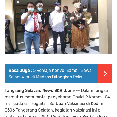
Baca Juga :
5 Remaja Konvoi Sambil Bawa
Sajam Viral di Medsos Ditangkap Polisi
Tangrang Selatan, News SKRI.Com---
Dalam rangka
memutus mata rantai penyebaran Covid19 Koramil 04
mengadakan kegiatan Serbuan Vaksinasi di Kodim
0506 Tangerang Selatan, kegiatan vaksinasi ini di
mulai pada pukul. 08.00 WIB di wilayah Rw. 005 Paku