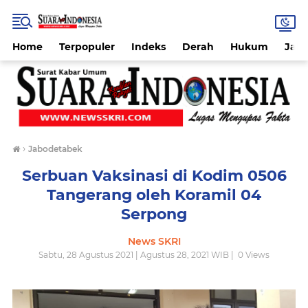
Home
Terpopuler
Indeks
Derah
Hukum
Jab
›
Jabodetabek
Serbuan Vaksinasi di Kodim 0506
Tangerang oleh Koramil 04
Serpong
News SKRI
Sabtu, 28 Agustus 2021 | Agustus 28, 2021 WIB |
0
Views