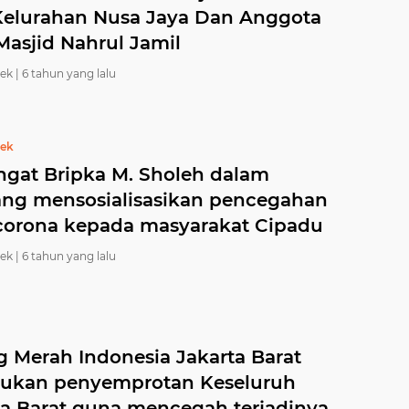
 Kelurahan Nusa Jaya Dan Anggota
asjid Nahrul Jamil
ek |
6 tahun yang lalu
bek
gat Bripka M. Sholeh dalam
ang mensosialisasikan pencegahan
 corona kepada masyarakat Cipadu
ek |
6 tahun yang lalu
g Merah Indonesia Jakarta Barat
ukan penyemprotan Keseluruh
ta Barat guna mencegah terjadinya