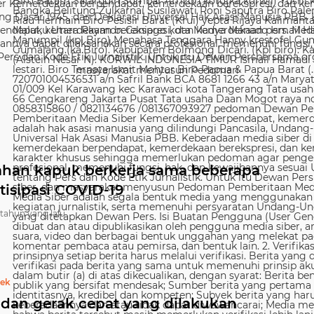
 Kemerdekaan berpendapat, kemerdekaan berekspresi, dan kem
g Dasar 1945, dan Deklarasi Universal Hak Asasi Manusia PBB. 
ndapat, kemerdekaan berekspresi, dan kemerdekaan pers. Media
nya dapat dilaksanakan secara profesional, memenuhi fungsi, 
s dan Kode Etik Jurnalistik. Untuk itu Dewan Persbersama orga
masyarakat menyusun Pedoman
ahan kapuk berkerja sama beberapa
ntisipasi COVID-19
 tahun yang lalu
bek
 dan gerak cepat yang dilakukan