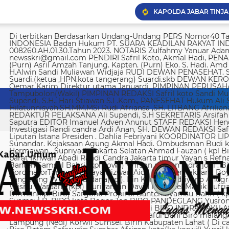
Yusril sebut hukuman m
Di terbitkan Berdasarkan Undang-Undang PERS Nomor40 Tahun 1999 SUARA KEADILAN RAKYAT INDONESIA Badan Hukum PT. SUARA KEADILAN RAKYAT INDONESIA Nomor AHU-008260.AH.01.30.Tahun 2023. NOTARIS Zulfahmy Yanuar Adam, S.H, M.Kn EMAIL REDAKSI newsskri@gmail.com PENDIRI Safril Koto, Akmal Hadi, PENANGGUNG JAWAB Safril PEMBINA Mayjen (Purn) Asril Amzah Tanjung. Kapten. (Purn) Eko. S. Hadi. Amd Alstein Nesar Manumpil Amirudin ZA,S.AG H.Alwin Sandi Muliawan Widjaja RUDI DEWAN PENASEHAT. Syafril, SH Drs H. Syakrowi zen SH. MH . Suardi.(ketua ,HPN.kota tangerang) Suardi.skb DEWAN KEROHANIAN H. gojali. PIMPINAN UMUM H.M Qemar Karim Direktur utama Januardi. PIMPINAN PERUSAHAAN Maya Sundari. Helmina Tampubolon(Wakil) PIMPINAN REDAKSI Safril koto Sandi Muliawan widjaja (wkl). WAKIl PIMRED Ali Supendi, S.H., Hari Stiawan S.I .Kom., PANESEHAT Hukum Ali Supendi, S.H Imas Hilatunnisyah,SH.MM.MSi Rudi Afriansa ,SH. LITBANG Afriliana REDAKTUR EXSKUTIF H Muhamad cen REDAKTUR PELAKSANA Ali Supendi, S.H SEKRETARIS Arsifah A,Asmi. BENDAHARA Fina Safriana Ismail Saputra EDITOR Imanuel Adven Anunut STAFF REDAKSI Hendri Deliya febriani Sophia Trisnawati Investigasi Randi candra Ardi Anan, SH. DEWAN REDAKSI Safril Koto Ali Supendi, SH Akmal Hadi Liputan Istana Presiden . Dahlia Febriyani KOORDINATOR LIPUTA Nurul, A MPR, DPR RI Irin kemas Eri Sunandar. Kejaksaan Agung Akmal Hadi. Ombudsman Budi k. DKI jakarta Sophia Trisnawati (Ka.korwil) Hermawan . Supriyadi. Jakarta Selatan Ahmad Fauzan ( kpl Biro). Soli AbdulRahman Sirojudin Jakarta barat Ikhwan Abadi Randi Candra Jakarta timur Yayan s Refnaldi Jakarta pusat Ikhwan Abadi Korwil Banten Samsul Bahri (kpl kowil) Wirson risman Indra joni . Biro kab/kota madya Bogor Hari. Arsifah KordinatorTangerang raya Rizwan Aidil ( kpl. Perwakilan). Boy Alexander Ramadhan Biro kota Tangerang Wisnu Wardana(kpl). Irin Kamas Andriyano Anugrah Rinaldi KABUPATEN TANGERANG Wisnu Wardana (kpl) Nuriyaman David Natanael Manik Sufriadi Sinaga TANGERANG SELATAN Dirman(kpl Biro) Sargono Propinsi Banten Syamsu Bahri ( kpl korwil) Hendri Eeng. Kabupaten Lebak Syamsul B. BIRO kota Bogor Jon BIRO PANDEGLANG Yusron (Kabiro) BIRO KARAWANG Jun junaidi ( kpl Biro) Ugi . BIRO KUNINGAN Nurhadi BIRO INDRAMAYU Afifuddin Jawa Barat Herdy Sijabat (kapowil). BIRO JAWA TIMUR Sofiyan Saful Bahi Biro malang kab/kota Ahmad Soleh Biro propinsi Lampung (Nedi) Korwil Sumsel. Birin Kabupaten Lahat ( Di cari ) Biro Riau kepulauan Edy (kpl Biro) Biro Batam Safarudin Sumbar Afrizon koto(ka korwil) Yusril koto BIRO SUMUT Toto. S Ulung s Korwil Bangka Belitung Zulkarnai Susilawati Roni Saputra Biro Palembang Di cari. Biro Jambi M. Naser Biro Riau Hermain Biro Pesisir Barat (Krui) yepta Rijaya Kalimantan Barat Hendrik Usman Perwakilan Maluku Utara Raymon Caniago kota Madya Manado Ismail Hamadi kabupaten Minahasa Alstein Nesar Manumpil (kpl Biro) Menahasa Tenggara Hanny krestofel Gumalang (ka.Biro). Minahasa Utara Rydel Gumalang.(ka.Biro). kabupaten Bolmong Dicari. (Kpl biro). Kabupaten Salayar (Dicari). Polda Sulut (Alstein Nesar N). KORWIL INDONESIA TIMUR Ismail Hamadi .(kepala Korwil). Biro Tidore Chika Citra lestari. Biro Ternate Ismit Mohtar Biro Papua & Papua Barat (..,cari..) PT keadilan rakyat Indonesia BRI 720701004536531 a/n Safril Bank BCA 8681 1266 43 a/n Maryatun Redaksi. Jln Ciujung Raya no 4 Rt 01/009 Kel Karawang kec Karawaci kota Tangerang Tata usaha. Komplek Palem Mutiara Blok C. 10 No. 66 Cengkareng Jakarta Pusat Tata usaha Daan Mogot raya no 5B Jakarta barat Telepon: 088973802372/ 0858315860 / 0821134676 /081367093927 pedoman Dewan Pers Peraturan Dewan Pers Pedoman Pemberitaan Media Siber Kemerdekaan berpendapat, kemerdekaan berekspresi, dan kemerdekaan pers adalah hak asasi manusia yang dilindungi Pancasila, Undang-Undang Dasar 1945, dan Deklarasi Universal Hak Asasi Manusia PBB. Keberadaan media siber di Indonesia juga merupakan bagian dari kemerdekaan berpendapat, kemerdekaan berekspresi, dan kemerdekaan pers. Media siber memiliki karakter khusus sehingga memerlukan pedoman agar pengelolaannya dapat dilaksanakan secara profesional, memenuhi fungsi, hak, dan kewajibannya sesuai Undang-Undang Nomor 40 Tahun 1999 tentang Pers dan Kode Etik Jurnalistik. Untuk itu Dewan Pers bersama organisasi pers, pengelola media siber, dan masyarakat menyusun Pedoman Pemberitaan Media Siber sebagai berikut: 1. Ruang Lingkup Media Siber adalah segala bentuk media yang menggunakan wahana internet dan melaksanakan kegiatan jurnalistik, serta memenuhi persyaratan Undang-Undang Pers dan Standar Perusahaan Pers yang ditetapkan Dewan Pers. Isi Buatan Pengguna (User Generated Content) adalah segala isi yang dibuat dan atau dipublikasikan oleh pengguna media siber, antara lain, artikel, gambar, komentar, suara, video dan berbagai bentuk unggahan yang melekat pada media siber, seperti blog, forum, komentar pembaca atau pemirsa, dan bentuk lain. 2. Verifikasi dan keberimbangan berita Pada prinsipnya setiap berita harus melalui verifikasi. Berita yang dapat merugikan pihak lain memerlukan verifikasi pada berita yang sama untuk memenuhi prinsip akurasi dan keberimbangan. Ketentuan dalam butir (a) di atas dikecualikan, dengan syarat: Berita benar-benar mengandung kepentingan publik yang bersifat mendesak; Sumber berita yang pertama adalah sumber yang jelas disebutkan identitasnya, kredibel dan kompeten; Subyek berita yang harus dikonfirmasi tidak diketahui keberadaannya dan atau tidak dapat diwawancarai; Media memberikan penjelasan kepada pembaca bahwa berita tersebut masih memerlukan verifikasi lebih lanjut yang diupayakan dalam waktu secepatnya. Penjelasan dimuat pada bagian akhir dari berita yang sama, di dalam kurung dan menggunakan huruf miring. Setelah memuat berita sesuai dengan butir (c), media wajib meneruskan upaya verifikasi, dan setelah verifikasi didapatkan, hasil verifikasi dicantumkan pada berita pemutakhiran (update) dengan tautan pada berita yang belum terverifikasi. 3. Isi Buatan Pengguna (User Generated Content) Media siber wajib mencantumkan syarat dan ketentuan mengenai Isi Buatan Pengguna yang tidak bertentangan dengan Undang-Undang No. 40 tahun 1999 tentang Pers dan Kode Etik Jurnalis