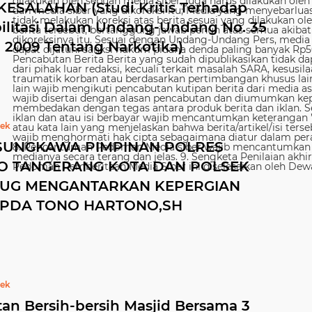
KESALAHAN (Studi Kritis Terhadap
ilitasi Dalam Undang-Undang No. 35
 2009 Tentang Narkotika)
bek
SUNGKAWA PIMPINAN POLRES
O TANGERANG KOTA DAN POLSEK
DUG MENGANTARKAN KEPERGIAN
 IPDA TONO HARTONO,SH
bek
tan Bersih-bersih Masjid Bersama 3