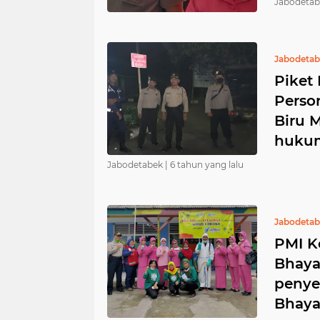
Jabodetab
Jabodeta
Piket
Perso
Biru M
hukum
Jabodetabek |
6 tahun yang lalu
Jabodeta
PMI K
Bhaya
penye
Bhaya