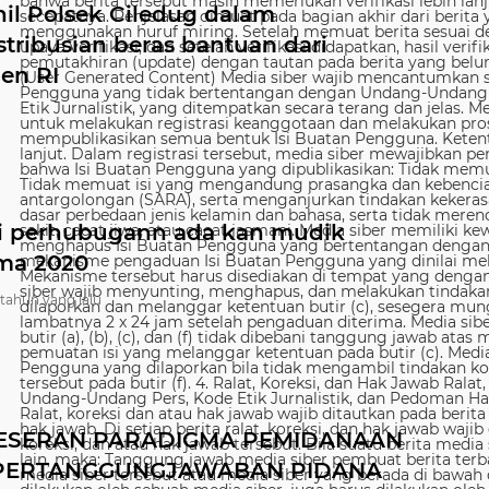
nil Polsek Ciledug dalam
stribusian beras bantuan dari
den RI
i perhubugann ada kan mudik
ma 2020
 tahun yang lalu
ESERAN PARADIGMA PEMIDANAAN
PERTANGGUNGJAWABAN PIDANA