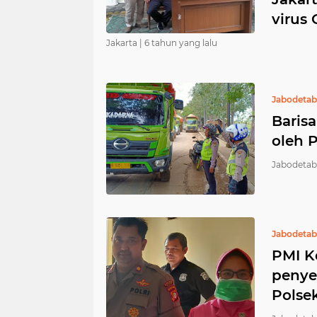
virus
Jakarta |
6 tahun yang lalu
Jabodeta
Baris
oleh 
Jabodetab
Jabodeta
PMI K
penye
Polse