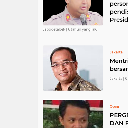
perso
pendi
Presi
Jabodetabek |
6 tahun yang lalu
Jakarta
Mentr
bersa
Jakarta |
6
Opini
PERG
DAN 