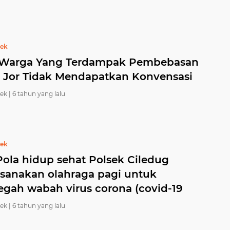
bek
, Warga Yang Terdampak Pembebasan
 Jor Tidak Mendapatkan Konvensasi
ek |
6 tahun yang lalu
bek
Pola hidup sehat Polsek Ciledug
sanakan olahraga pagi untuk
gah wabah virus corona (covid-19
ek |
6 tahun yang lalu