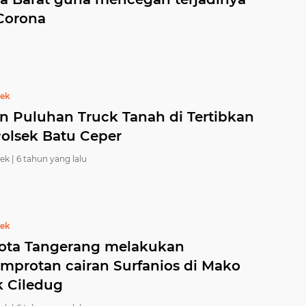
 Corona
bek
an Puluhan Truck Tanah di Tertibkan
Polsek Batu Ceper
ek |
6 tahun yang lalu
bek
ota Tangerang melakukan
mprotan cairan Surfanios di Mako
k Ciledug