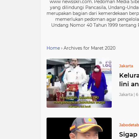
www newsskri.com. Pedoman Media Siber
yang dilindungi Pancasila, Undang-Undan
merupakan bagian dari kemerdekaan berpe
memerlukan pedoman agar pengelolaan
Undang Nomor 40 Tahun 1999 tentang Per
Home
›
Archives for Maret 2020
Jakarta
Kelur
lini a
Jakarta |
6
Jabodeta
Sigap