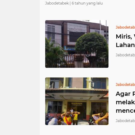
Jabodetabek |
6 tahun yang lalu
Jabodeta
Miris
Lahan
Jabodetab
Jabodeta
Agar 
melak
mence
Jabodetab