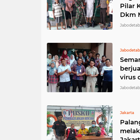
Pilar
Dkm M
Jabodetab
Jabodeta
Seman
berju
virus
Jabodetab
Jakarta
Palan
melak
Jakar