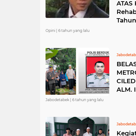
ATAS 
Rehab
Tahun
Opini |
6 tahun yang lalu
Jabodeta
BELA
METR
CILE
ALM.
Jabodetabek |
6 tahun yang lalu
Jabodeta
Kegia