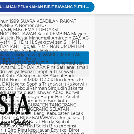
Peringatan Hari Veteran Nasional 2026 Kemenhan Renovasi Sekretariat LVRI dan Bedah Rumah Veteran di 19 Provinsi
ati koruptor sudah diatur dalam Undang-Undang
tik, yang ditempatkan secara terang dan jelas. Media siber mewajibkan setiap pengguna untuk melakukan registrasi keanggotaan dan melakukan proses log-in terlebih dahulu untuk dapat mempublikasikan semua bentuk Isi Buatan Pengguna. Ketentuan mengenai log-in akan diatur lebih lanjut. Dalam registrasi tersebut, media siber mewajibkan pengguna memberi persetujuan tertulis bahwa Isi Buatan Pengguna yang dipublikasikan: Tidak memuat isi bohong, fitnah, sadis dan cabul; Tidak memuat isi yang mengandung prasangka dan kebencian terkait dengan suku, agama, ras, dan antargolongan (SARA), serta menganjurkan tindakan kekerasan; Tidak memuat isi diskriminatif atas dasar perbedaan jenis kelamin dan bahasa, serta tidak merendahkan martabat orang lemah, miskin, sakit, cacat jiwa, atau cacat jasmani. Media siber memiliki kewenangan mutlak untuk mengedit atau menghapus Isi Buatan Pengguna yang bertentangan dengan butir (c). Media siber wajib menyediakan mekanisme pengaduan Isi Buatan Pengguna yang dinilai melanggar ketentuan pada butir (c). Mekanisme tersebut harus disediakan di tempat yang dengan mudah dapat diakses pengguna. Media siber wajib menyunting, menghapus, dan melakukan tindakan koreksi setiap Isi Buatan Pengguna yang dilaporkan dan melanggar ketentuan butir (c), sesegera mungkin secara proporsional selambat-lambatnya 2 x 24 jam setelah pengaduan diterima. Media siber yang telah memenuhi ketentuan pada butir (a), (b), (c), dan (f) tidak dibebani tanggung jawab atas masalah yang ditimbulkan akibat pemuatan isi yang melanggar ketentuan pada butir (c). Media siber bertanggung jawab atas Isi Buatan Pengguna yang dilaporkan bila tidak mengambil tindakan koreksi setelah batas waktu sebagaimana tersebut pada butir (f). 4. Ralat, Koreksi, dan Hak Jawab Ralat, koreksi, dan hak jawab mengacu pada Undang-Undang Pers, Kode Etik Jurnalistik, dan Pedoman Hak Jawab yang ditetapkan Dewan Pers. Ralat, koreksi dan atau hak jawab wajib ditautkan pada berita yang diralat, dikoreksi atau yang diberi hak jawab. Di setiap berita ralat, koreksi, dan hak jawab wajib dicantumkan waktu pemuatan ralat, koreksi, dan atau hak jawab tersebut. Bila suatu berita media siber tertentu disebarluaskan media siber lain, maka: Tanggung jawab media siber pembuat berita terbatas pada berita yang dipublikasikan di media siber tersebut atau media siber yang berada di bawah otoritas teknisnya; Koreksi berita yang dilakukan oleh sebuah media siber, juga harus dilakukan oleh media siber lain yang mengutip berita dari media siber yang dikoreksi itu; Media yang menyebarluaskan berita dari sebuah media siber dan tidak melakukan koreksi atas berita sesuai yang dilakukan oleh media siber pemilik dan atau pembuat berita tersebut, bertanggung jawab penuh atas semua akibat hukum dari berita yang tidak dikoreksinya itu. Sesuai dengan Undang-Undang Pers, media siber yang tidak melayani hak jawab dapat dijatuhi sanksi hukum pidana denda paling banyak Rp500.000.000 (Lima ratus juta rupiah). 5. Pencabutan Berita Berita yang sudah dipublikasikan tidak dapat dicabut karena alasan penyensoran dari pihak luar redaksi, kecuali terkait masalah SARA, kesusilaan, masa depan anak, pengalaman traumatik korban atau berdasarkan pertimbangan khusus lain yang ditetapkan Dewan Pers. Media siber lain wajib mengikuti pencabutan kutipan berita dari media asal yang telah dicabut. Pencabutan berita wajib disertai dengan alasan pencabutan dan diumumkan kepada publik. 6. Iklan Media siber wajib membedakan dengan tegas antara produk berita dan iklan. Setiap berita/artikel/isi yang merupakan iklan dan atau isi berbayar wajib mencantumkan keterangan ”advertorial”, ”iklan”, ”ads”, ”spons
Polda Metro Jaya Gelar Seminar Hukum Bahas Perluasan Objek Praperadilan dalam KUHAP Baru
Bahu Membahu Demi Desa Sehat, Satgas TMMD Bersama Warga Bersihkan Saluran Air
Polri Pastikan Proses Pemeriksaan Personel di Aceh Dilaksanakan Secara Profesional dan Transparan
Kondisi Makam Pahlawan Nasional Iman Bonjol Dikeluhkan, Masyarakat Harap Pemerintah Segera Lakukan Pembenahan
PWI Kota Tangerang Serahkan SK ke Kesbangpol, Wawan Fauzi: Peran Media Bisa Berdampak Besar hingga Fatal
Bapenda) Kabupaten Bekasi bersama sejumlah instansi terkait menggelar operasi
Panglima TNI Sambut Kepulangan Satgas Kizi TNI Kontingen Garuda XX-V MONUSCO
KAPOLDA JABAR TINJAU LAHAN PENANAMAN BIBIT BAWANG PUTIH DI CIATER, DUKUNG PROGRAM KETAHANAN PANGAN NASIONAL