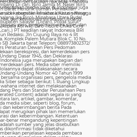
erdekaan pers adalah hak asasi manusia
Keberadaan media siber di Indonesia juga
 siber memiliki karakter khusus sehingga
hak, dan kewajibannya sesuai Undang-
nisasi pers, pengelola media siber, dan