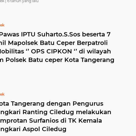
ek |
6 tahun yang lalu
bek
 Pawas IPTU Suharto.S.Sos beserta 7
nil Mapolsek Batu Ceper Berpatroli
obilitas ‘’ OPS CIPKON ‘’ di wilayah
 Polsek Batu ceper Kota Tangerang
bek
ota Tangerang dengan Pengurus
ngkari Ranting Ciledug melakukan
mprotan Surfanios di TK Kemala
ngkari Aspol Ciledug