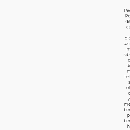
Pe
Pe
di
a
di
dan
m
sib
p
d
m
te
o
d
y
me
be
p
be
h