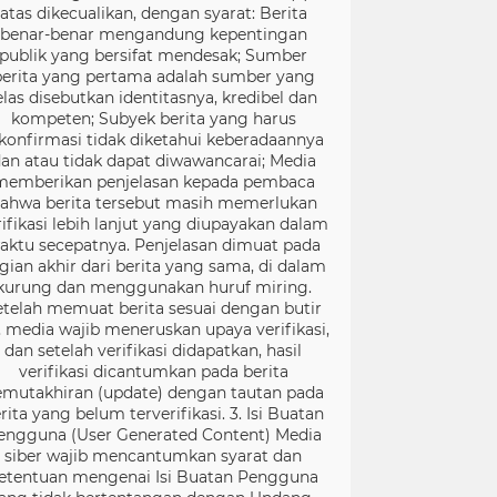
atas dikecualikan, dengan syarat: Berita
benar-benar mengandung kepentingan
publik yang bersifat mendesak; Sumber
berita yang pertama adalah sumber yang
elas disebutkan identitasnya, kredibel dan
kompeten; Subyek berita yang harus
konfirmasi tidak diketahui keberadaannya
an atau tidak dapat diwawancarai; Media
memberikan penjelasan kepada pembaca
ahwa berita tersebut masih memerlukan
rifikasi lebih lanjut yang diupayakan dalam
aktu secepatnya. Penjelasan dimuat pada
gian akhir dari berita yang sama, di dalam
kurung dan menggunakan huruf miring.
etelah memuat berita sesuai dengan butir
), media wajib meneruskan upaya verifikasi,
dan setelah verifikasi didapatkan, hasil
verifikasi dicantumkan pada berita
mutakhiran (update) dengan tautan pada
rita yang belum terverifikasi. 3. Isi Buatan
engguna (User Generated Content) Media
siber wajib mencantumkan syarat dan
etentuan mengenai Isi Buatan Pengguna