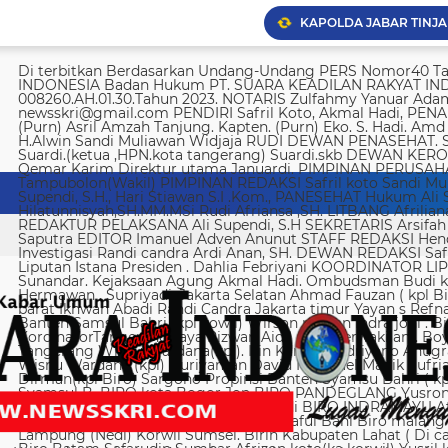
Di terbitkan Berdasarkan Undang-Undang PERS Nomor40 Tahun 1999 SUARA KEADILAN RAKYAT INDONESIA Badan Hukum PT. SUARA KEADILAN RAKYAT INDONESIA Nomor AHU-008260.AH.01.30.Tahun 2023. NOTARIS Zulfahmy Yanuar Adam, S.H, M.Kn EMAIL REDAKSI newsskri@gmail.com PENDIRI Safril Koto, Akmal Hadi, PENANGGUNG JAWAB Safril PEMBINA Mayjen (Purn) Asril Amzah Tanjung. Kapten. (Purn) Eko. S. Hadi. Amd Alstein Nesar Manumpil Amirudin ZA,S.AG H.Alwin Sandi Muliawan Widjaja RUDI DEWAN PENASEHAT. Syafril, SH Drs H. Syakrowi zen SH. MH . Suardi.(ketua ,HPN.kota tangerang) Suardi.skb DEWAN KEROHANIAN H. gojali. PIMPINAN UMUM H.M Qemar Karim Direktur utama Januardi. PIMPINAN PERUSAHAAN Maya Sundari. Helmina Tampubolon(Wakil) PIMPINAN REDAKSI Safril koto Sandi Muliawan widjaja (wkl). WAKIl PIMRED Ali Supendi, S.H., Hari Stiawan S.I .Kom., PANESEHAT Hukum Ali Supendi, S.H Imas Hilatunnisyah,SH.MM.MSi Rudi Afriansa ,SH. LITBANG Afriliana REDAKTUR EXSKUTIF H Muhamad cen REDAKTUR PELAKSANA Ali Supendi, S.H SEKRETARIS Arsifah A,Asmi. BENDAHARA Fina Safriana Ismail Saputra EDITOR Imanuel Adven Anunut STAFF REDAKSI Hendri Deliya febriani Sophia Trisnawati Investigasi Randi candra Ardi Anan, SH. DEWAN REDAKSI Safril Koto Ali Supendi, SH Akmal Hadi Liputan Istana Presiden . Dahlia Febriyani KOORDINATOR LIPUTA Nurul, A MPR, DPR RI Irin kemas Eri Sunandar. Kejaksaan Agung Akmal Hadi. Ombudsman Budi k. DKI jakarta Sophia Trisnawati (Ka.korwil) Hermawan . Supriyadi. Jakarta Selatan Ahmad Fauzan ( kpl Biro). Soli AbdulRahman Sirojudin Jakarta barat Ikhwan Abadi Randi Candra Jakarta timur Yayan s Refnaldi Jakarta pusat Ikhwan Abadi Korwil Banten Samsul Bahri (kpl kowil) Wirson risman Indra joni . Biro kab/kota madya Bogor Hari. Arsifah KordinatorTangerang raya Rizwan Aidil ( kpl. Perwakilan). Boy Alexander Ramadhan Biro kota Tangerang Wisnu Wardana(kpl). Irin Kamas Andriyano Anugrah Rinaldi KABUPATEN TANGERANG Wisnu Wardana (kpl) Nuriyaman David Natanael Manik Sufriadi Sinaga TANGERANG SELATAN Dirman(kpl Biro) Sargono Propinsi Banten Syamsu Bahri ( kpl korwil) Hendri Eeng. Kabupaten Lebak Syamsul B. BIRO kota Bogor Jon BIRO PANDEGLANG Yusron (Kabiro) BIRO KARAWANG Jun junaidi ( kpl Biro) Ugi . BIRO KUNINGAN Nurhadi BIRO INDRAMAYU Afifuddin Jawa Barat Herdy Sijabat (kapowil). BIRO JAWA TIMUR Sofiyan Saful Bahi Biro malang kab/kota Ahmad Soleh Biro propinsi Lampung (Nedi) Korwil Sumsel. Birin Kabupaten Lahat ( Di cari ) Biro Riau kepulauan Edy (kpl Biro) Biro Batam Safarudin Sumbar Afrizon koto(ka korwil) Yusril koto BIRO SUMUT Toto. S Ulung s Korwil Bangka Belitung Zulkarnai Susilawati Roni Saputra Biro Palembang Di cari. Biro Jambi M. Naser Biro Riau Hermain Biro Pesisir Barat (Krui) yepta Rijaya Kalimantan Barat Hendrik Usman Perwakilan Maluku Utara Raymon Caniago kota Madya Manado Ismail Hamadi kabupaten Minahasa Alstein Nesar Manumpil (kpl Biro) Menahasa Tenggara Hanny krestofel Gumalang (ka.Biro). Minahasa Utara Rydel Gumalang.(ka.Biro). kabupaten Bolmong Dicari. (Kpl biro). Kabupaten Salayar (Dicari). Polda Sulut (Alstein Nesar N). KORWIL INDONESIA TIMUR Ismail Hamadi .(kepala Korwil). Biro Tidore Chika Citra lestari. Biro Ternate Ismit Mohtar Biro Papua & Papua Barat (..,cari..) PT keadilan rakyat Indonesia BRI 720701004536531 a/n Safril Bank BCA 8681 1266 43 a/n Maryatun Redaksi. Jln Ciujung Raya no 4 Rt 01/009 Kel Karawang kec Karawaci kota Tangerang Tata usaha. Komplek Palem Mutiara Blok C. 10 No. 66 Cengkareng Jakarta Pusat Tata usaha Daan Mogot raya no 5B Jakarta barat Telepon: 088973802372/ 0858315860 / 0821134676 /081367093927 pedoman Dewan Pers Peraturan Dewan Pers Pedoman Pemberitaan Media Siber Kemerdekaan berpendapat, kemerdekaan berekspresi, dan kemerdekaan pers adalah hak asasi manusia yang dilindungi Pancasila, Undang-Undang Dasar 1945, dan Deklarasi Universal Hak Asasi Manusia PBB. Keberadaan media siber di Indonesia juga merupakan bagian dari kemerdekaan berpendapat, kemerdekaan berekspresi, dan kemerdekaan pers. Media siber memiliki karakter khusus sehingga memerlukan pedoman agar pengelolaannya dapat dilaksanakan secara profesional, memenuhi fungsi, hak, dan kewajibannya sesuai Undang-Undang Nomor 40 Tahun 1999 tentang Pers dan Kode Etik Jurnalistik. Untuk itu Dewan Pers bersama organisasi pers, pengelola media siber, dan masyarakat menyusun Pedoman Pemberitaan Media Siber sebagai berikut: 1. Ruang Lingkup Media Siber adalah segala bentuk media yang menggunakan wahana internet dan melaksanakan kegiatan jurnalistik, serta memenuhi persyaratan Undang-Undang Pers dan Standar Perusahaan Pers yang ditetapkan Dewan Pers. Isi Buatan Pengguna (User Generated Content) adalah segala isi yang dibuat dan atau dipublikasikan oleh pengguna media siber, antara lain, artikel, gambar, komentar, suara, video dan berbagai bentuk unggahan yang melekat pada media siber, seperti blog, forum, komentar pembaca atau pemirsa, dan bentuk lain. 2. Verifikasi dan keberimbangan berita Pada prinsipnya setiap berita harus melalui verifikasi. Berita yang dapat merugikan pihak lain memerlukan verifikasi pada berita yang sama untuk memenuhi prinsip akurasi dan keberimbangan. Ketentuan dalam butir (a) di atas dikecualikan, dengan syarat: Berita benar-benar mengandung kepentingan publik yang bersifat mendesak; Sumber berita yang pertama adalah sumber yang jelas disebutkan identitasnya, kredibel dan kompeten; Subyek berita yang harus dikonfirmasi tidak diketahui keberadaannya dan atau tidak dapat diwawancarai; Media memberikan penjelasan kepada pembaca bahwa berita tersebut masih memerlukan verifikasi lebih lanjut yang diupayakan dalam waktu secepatnya. Penjelasan dimuat pada bagian akhir dari berita yang sama, di dalam kurung dan menggunakan huruf miring. Setelah memuat berita sesuai dengan butir (c), media wajib meneruskan upaya verifikasi, dan setelah verifikasi didapatkan, hasil verifikasi dicantumkan pada berita pemutakhiran (update) dengan tautan pada berita yang belum terverifikasi. 3. Isi Buatan Pengguna (User Generated Content) Media siber wajib mencantumkan syarat dan ketentuan mengenai Isi Buatan Pengguna yang tidak bertentangan dengan Undang-Undang No. 40 tahun 1999 tentang Pers dan Kode Etik Jurnalis
Imigrasi deportasi 25 WN