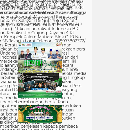
erdekaan pers adalah hak asasi manusia
Keberadaan media siber di Indonesia juga
 siber memiliki karakter khusus sehingga
hak, dan kewajibannya sesuai Undang-
nisasi pers, pengelola media siber, dan