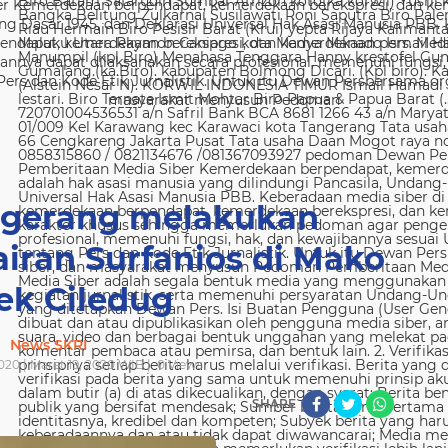
 Kemerdekaan berpendapat, kemerdekaan berekspresi, dan kem
g Dasar 1945, dan Deklarasi Universal Hak Asasi Manusia PBB. 
ndapat, kemerdekaan berekspresi, dan kemerdekaan pers. Media
nya dapat dilaksanakan secara profesional, memenuhi fungsi, 
s dan Kode Etik Jurnalistik. Untuk itu Dewan Persbersama orga
masyarakat menyusun Pedoman
ngerang melakukan
iran Surfanios di Mako
ek Ciledug
News SKRI
020 | Maret 19, 2020 WIB |
0
Views
SHARE