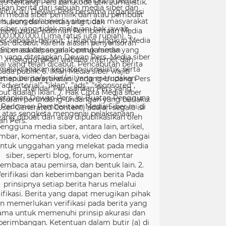
99 tentang Pers dan Kode Etik Jurnalistik.
ntuk itu Dewan Pers bersama organisasi
rs, pengelola media siber, dan masyarakat
menyusun Pedoman Pemberitaan Media
er sebagai berikut: 1. Ruang Lingkup Media
Siber adalah segala bentuk media yang
menggunakan wahana internet dan
melaksanakan kegiatan jurnalistik, serta
menuhi persyaratan Undang-Undang Pers
dan Standar Perusahaan Pers yang
tetapkan Dewan Pers. Isi Buatan Pengguna
User Generated Content) adalah segala isi
yang dibuat dan atau dipublikasikan oleh
engguna media siber, antara lain, artikel,
mbar, komentar, suara, video dan berbagai
ntuk unggahan yang melekat pada media
siber, seperti blog, forum, komentar
embaca atau pemirsa, dan bentuk lain. 2.
erifikasi dan keberimbangan berita Pada
prinsipnya setiap berita harus melalui
ifikasi. Berita yang dapat merugikan pihak
in memerlukan verifikasi pada berita yang
ama untuk memenuhi prinsip akurasi dan
berimbangan. Ketentuan dalam butir (a) di