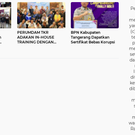
Penyelesaian Jalan
Gibran
Tambang
P
me
ya
(c
PERUMDAM TKR
BPN Kabupaten
t
ADAKAN IN-HOUSE
Tangerang Dapatkan
TRAINING DENGAN
Sertifikat Bebas Korupsi
p
p
INSAN PERS SE-
me
TANGERANG RAYA
se
da
di
ke
di
m
m
wa
Ra