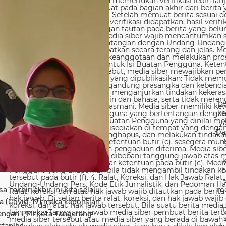
be
ke
y
Da
b
sa", akhir-akhir ini kita selalu
me
 (Covid-19) maka kepolisian
engan PMI Kota Tangerang
fanios.