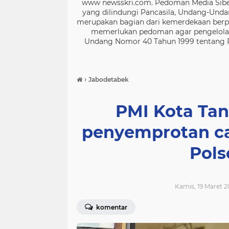
www newsskri.com. Pedoman Media Siber
yang dilindungi Pancasila, Undang-Undan
merupakan bagian dari kemerdekaan berpe
memerlukan pedoman agar pengelolaan
Undang Nomor 40 Tahun 1999 tentang Per
›
Jabodetabek
PMI Kota Ta
penyemprotan ca
Pols
Kamis, 19 Maret 2
komentar