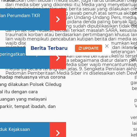
19
U
pe
 dan Perumdam TKR
Sib
×
me
Berita Terbaru
UPDATE
ringatkan Hari jadi
di
(
p
rhadap meluasnya virus corona
ga
ang dilakukan Polsek Ciledug
be
l itu dengan cara
ruangan yang melayani
p
V
arkir, tempat ibadah, dan
ver
la
s
iduk Kejaksaan
ke