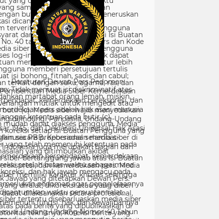
Peraturan Dewan Pers Pedoman
Pemberitaan Media Siber Kemerdekaan
rpendapat, kemerdekaan berekspresi, dan
merdekaan pers adalah hak asasi manusia
ang dilindungi Pancasila, Undang-Undang
sar 1945, dan Deklarasi Universal Hak Asasi
Manusia PBB. Keberadaan media siber di
Indonesia juga merupakan bagian dari
kemerdekaan berpendapat, kemerdekaan
erekspresi, dan kemerdekaan pers. Media
siber memiliki karakter khusus sehingga
merlukan pedoman agar pengelolaannya
dapat dilaksanakan secara profesional,
memenuhi fungsi, hak, dan kewajibannya
sesuai Undang-Undang Nomor 40 Tahun