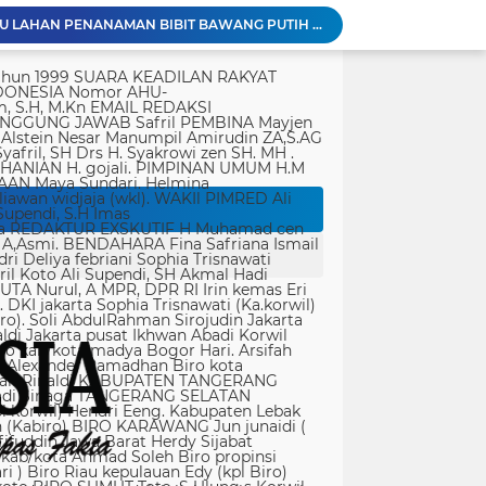
KAPOLDA JABAR TINJAU LAHAN PENANAMAN BIBIT BAWANG PUTIH DI CIATER, DUKUNG PROGRAM KETAHANAN PANGAN NASIONAL
Dit Samapta Polda Metro Jaya Kerahkan Personel Bantu Tangani Kebakaran Gedung Bapenda
tik, yang ditempatkan secara terang dan jelas. Media siber mewajibkan setiap pengguna untuk melakukan registrasi keanggotaan dan melakukan proses log-in terlebih dahulu untuk dapat mempublikasikan semua bentuk Isi Buatan Pengguna. Ketentuan mengenai log-in akan diatur lebih lanjut. Dalam registrasi tersebut, media siber mewajibkan pengguna memberi persetujuan tertulis bahwa Isi Buatan Pengguna yang dipublikasikan: Tidak memuat isi bohong, fitnah, sadis dan cabul; Tidak memuat isi yang mengandung prasangka dan kebencian terkait dengan suku, agama, ras, dan antargolongan (SARA), serta menganjurkan tindakan kekerasan; Tidak memuat isi diskriminatif atas dasar perbedaan jenis kelamin dan bahasa, serta tidak merendahkan martabat orang lemah, miskin, sakit, cacat jiwa, atau cacat jasmani. Media siber memiliki kewenangan mutlak untuk mengedit atau menghapus Isi Buatan Pengguna yang bertentangan dengan butir (c). Media siber wajib menyediakan mekanisme pengaduan Isi Buatan Pengguna yang dinilai melanggar ketentuan pada butir (c). Mekanisme tersebut harus disediakan di tempat yang dengan mudah dapat diakses pengguna. Media siber wajib menyunting, menghapus, dan melakukan tindakan koreksi setiap Isi Buatan Pengguna yang dilaporkan dan melanggar ketentuan butir (c), sesegera mungkin secara proporsional selambat-lambatnya 2 x 24 jam setelah pengaduan diterima. Media siber yang telah memenuhi ketentuan pada butir (a), (b), (c), dan (f) tidak dibebani tanggung jawab atas masalah yang ditimbulkan akibat pemuatan isi yang melanggar ketentuan pada butir (c). Media siber bertanggung jawab atas Isi Buatan Pengguna yang dilaporkan bila tidak mengambil tindakan koreksi setelah batas waktu sebagaimana tersebut pada butir (f). 4. Ralat, Koreksi, dan Hak Jawab Ralat, koreksi, dan hak jawab mengacu pada Undang-Undang Pers, Kode Etik Jurnalistik, dan Pedoman Hak Jawab yang ditetapkan Dewan Pers. Ralat, koreksi dan atau hak jawab wajib ditautkan pada berita yang diralat, dikoreksi atau yang diberi hak jawab. Di setiap berita ralat, koreksi, dan hak jawab wajib dicantumkan waktu pemuatan ralat, koreksi, dan atau hak jawab tersebut. Bila suatu berita media siber tertentu disebarluaskan media siber lain, maka: Tanggung jawab media siber pembuat berita terbatas pada berita yang dipublikasikan di media siber tersebut atau media siber yang berada di bawah otoritas teknisnya; Koreksi berita yang dilakukan oleh sebuah media siber, juga harus dilakukan oleh media siber lain yang mengutip berita dari media siber yang dikoreksi itu; Media yang menyebarluaskan berita dari sebuah media siber dan tidak melakukan koreksi atas berita sesuai yang dilakukan oleh media siber pemilik dan atau pembuat berita tersebut, bertanggung jawab penuh atas semua akibat hukum dari berita yang tidak dikoreksinya itu. Sesuai dengan Undang-Undang Pers, media siber yang tidak melayani hak jawab dapat dijatuhi sanksi hukum pidana denda paling banyak Rp500.000.000 (Lima ratus juta rupiah). 5. Pencabutan Berita Berita yang sudah dipublikasikan tidak dapat dicabut karena alasan penyensoran dari pihak luar redaksi, kecuali terkait masalah SARA, kesusilaan, masa depan anak, pengalaman traumatik korban atau berdasarkan pertimbangan khusus lain yang ditetapkan Dewan Pers. Media siber lain wajib mengikuti pencabutan kutipan berita dari media asal yang telah dicabut. Pencabutan berita wajib disertai dengan alasan pencabutan dan diumumkan kepada publik. 6. Iklan Media siber wajib membedakan dengan tegas antara produk berita dan iklan. Setiap berita/artikel/isi yang merupakan iklan dan atau isi berbayar wajib mencantumkan keterangan ”advertorial”, ”iklan”, ”ads”, ”spons
Brimob Polda Metro Jaya Bantu Penanganan Kebakaran Gedung Bapenda DKI
 Vietnam terkait izin tinggal
Bahu Membahu Demi Desa Sehat, Satgas TMMD Bersama Warga Bersihkan Saluran Air
Polri Pastikan Proses Pemeriksaan Personel di Aceh Dilaksanakan Secara Profesional dan Transparan
Kondisi Makam Pahlawan Nasional Tuanku Imam Bonjol Dikeluhkan, Masyarakat Harap Pemerintah Segera Lakukan Pembenahan
PWI Kota Tangerang Serahkan SK ke Kesbangpol, Wawan Fauzi: Peran Media Bisa Berdampak Besar hingga Fatal
Bapenda) Kabupaten Bekasi bersama sejumlah instansi terkait menggelar operasi
Panglima TNI Sambut Kepulangan Satgas Kizi TNI Kontingen Garuda XX-V MONUSCO