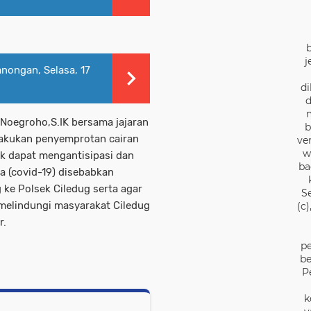
j
nongan, Selasa, 17
di
d
Noegroho,S.IK bersama jajaran
b
lakukan penyemprotan cairan
ve
w
k dapat mengantisipasi dan
ba
 (covid-19) disebabkan
ke Polsek Ciledug serta agar
S
melindungi masyarakat Ciledug
(c
r.
pe
be
P
k