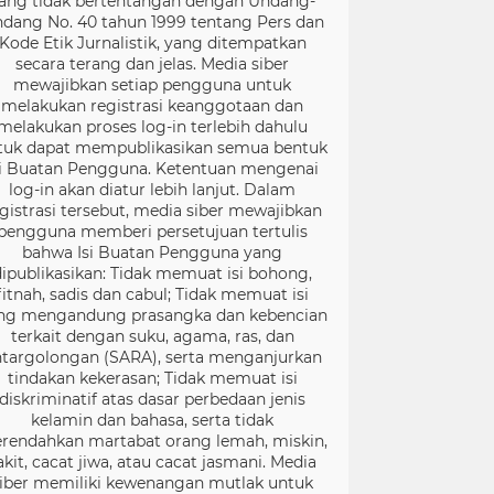
ang tidak bertentangan dengan Undang-
dang No. 40 tahun 1999 tentang Pers dan
Kode Etik Jurnalistik, yang ditempatkan
secara terang dan jelas. Media siber
mewajibkan setiap pengguna untuk
melakukan registrasi keanggotaan dan
melakukan proses log-in terlebih dahulu
tuk dapat mempublikasikan semua bentuk
si Buatan Pengguna. Ketentuan mengenai
log-in akan diatur lebih lanjut. Dalam
gistrasi tersebut, media siber mewajibkan
pengguna memberi persetujuan tertulis
bahwa Isi Buatan Pengguna yang
dipublikasikan: Tidak memuat isi bohong,
fitnah, sadis dan cabul; Tidak memuat isi
ng mengandung prasangka dan kebencian
terkait dengan suku, agama, ras, dan
targolongan (SARA), serta menganjurkan
tindakan kekerasan; Tidak memuat isi
diskriminatif atas dasar perbedaan jenis
kelamin dan bahasa, serta tidak
rendahkan martabat orang lemah, miskin,
akit, cacat jiwa, atau cacat jasmani. Media
iber memiliki kewenangan mutlak untuk