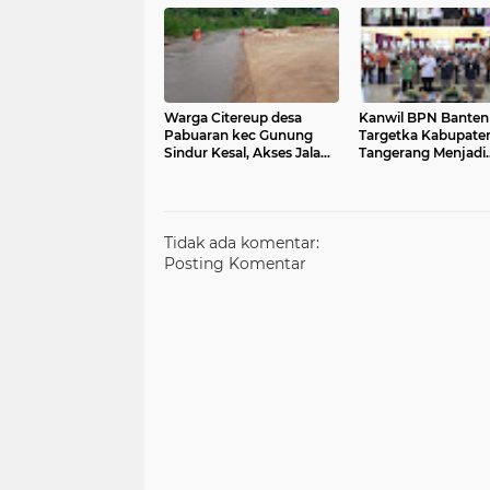
Warga Citereup desa
Kanwil BPN Banten
Pabuaran kec Gunung
Targetka Kabupaten
Sindur Kesal, Akses Jalan
Tangerang Menjadi
Warga Ditutup Pihak
Kecamatan Lengka
BRIN
Tidak ada komentar:
Posting Komentar