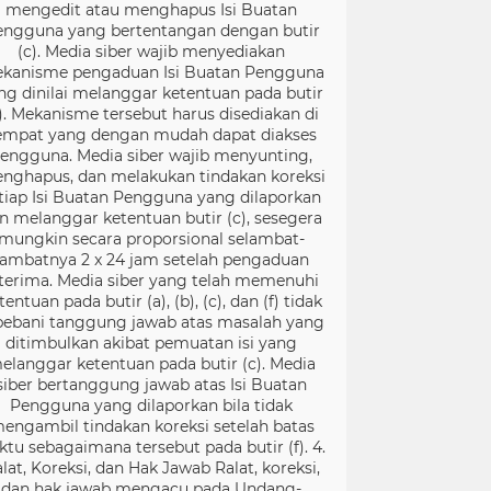
mengedit atau menghapus Isi Buatan
engguna yang bertentangan dengan butir
(c). Media siber wajib menyediakan
kanisme pengaduan Isi Buatan Pengguna
ng dinilai melanggar ketentuan pada butir
). Mekanisme tersebut harus disediakan di
empat yang dengan mudah dapat diakses
engguna. Media siber wajib menyunting,
nghapus, dan melakukan tindakan koreksi
tiap Isi Buatan Pengguna yang dilaporkan
n melanggar ketentuan butir (c), sesegera
mungkin secara proporsional selambat-
lambatnya 2 x 24 jam setelah pengaduan
terima. Media siber yang telah memenuhi
tentuan pada butir (a), (b), (c), dan (f) tidak
bebani tanggung jawab atas masalah yang
ditimbulkan akibat pemuatan isi yang
elanggar ketentuan pada butir (c). Media
siber bertanggung jawab atas Isi Buatan
Pengguna yang dilaporkan bila tidak
engambil tindakan koreksi setelah batas
ktu sebagaimana tersebut pada butir (f). 4.
lat, Koreksi, dan Hak Jawab Ralat, koreksi,
dan hak jawab mengacu pada Undang-