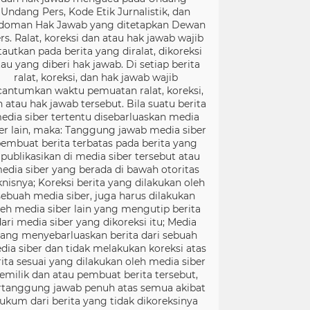
Undang Pers, Kode Etik Jurnalistik, dan
doman Hak Jawab yang ditetapkan Dewan
rs. Ralat, koreksi dan atau hak jawab wajib
tautkan pada berita yang diralat, dikoreksi
tau yang diberi hak jawab. Di setiap berita
ralat, koreksi, dan hak jawab wajib
cantumkan waktu pemuatan ralat, koreksi,
 atau hak jawab tersebut. Bila suatu berita
edia siber tertentu disebarluaskan media
er lain, maka: Tanggung jawab media siber
embuat berita terbatas pada berita yang
ipublikasikan di media siber tersebut atau
edia siber yang berada di bawah otoritas
knisnya; Koreksi berita yang dilakukan oleh
sebuah media siber, juga harus dilakukan
leh media siber lain yang mengutip berita
ari media siber yang dikoreksi itu; Media
ang menyebarluaskan berita dari sebuah
dia siber dan tidak melakukan koreksi atas
rita sesuai yang dilakukan oleh media siber
emilik dan atau pembuat berita tersebut,
rtanggung jawab penuh atas semua akibat
ukum dari berita yang tidak dikoreksinya