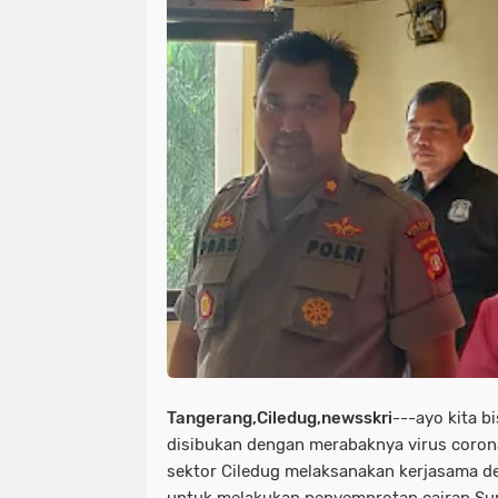
Tangerang,Ciledug,newsskri
---ayo kita bi
disibukan dengan merabaknya virus corona
sektor Ciledug melaksanakan kerjasama d
untuk melakukan penyemprotan cairan Sur