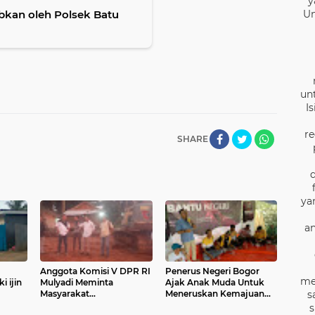
y
ibkan oleh Polsek Batu
Un
un
I
re
SHARE
ya
an
Anggota Komisi V DPR RI
Penerus Negeri Bogor
me
i ijin
Mulyadi Meminta
Ajak Anak Muda Untuk
Masyarakat
Meneruskan Kemajuan
s
Parungpanjang Audiensi
Indonesia Pilih Prabowo -
s