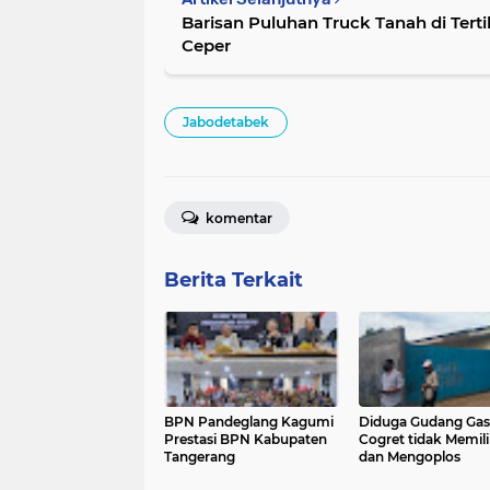
Barisan Puluhan Truck Tanah di Tert
Ceper
Jabodetabek
komentar
Berita Terkait
BPN Pandeglang Kagumi
Diduga Gudang Gas
Prestasi BPN Kabupaten
Cogret tidak Memilik
Tangerang
dan Mengoplos