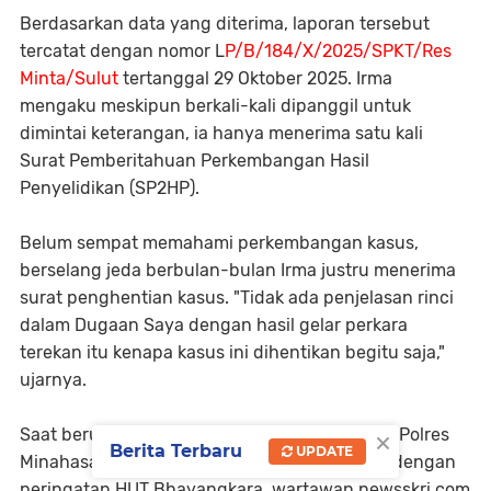
Berdasarkan data yang diterima, laporan tersebut
tercatat dengan nomor L
P/B/184/X/2025/SPKT/Res
Minta/Sulut
tertanggal 29 Oktober 2025. Irma
mengaku meskipun berkali-kali dipanggil untuk
dimintai keterangan, ia hanya menerima satu kali
Surat Pemberitahuan Perkembangan Hasil
Penyelidikan (SP2HP).
Belum sempat memahami perkembangan kasus,
berselang jeda berbulan-bulan Irma justru menerima
surat penghentian kasus. "Tidak ada penjelasan rinci
dalam Dugaan Saya dengan hasil gelar perkara
terekan itu kenapa kasus ini dihentikan begitu saja,"
ujarnya.
×
Saat berusaha mengonfirmasi hal tersebut ke Polres
Berita Terbaru
UPDATE
Minahasa Tenggara pada saat itu bertepatan dengan
peringatan HUT Bhayangkara, wartawan newsskri.com