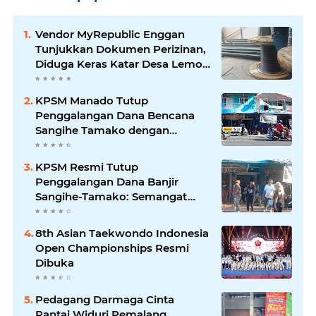
Vendor MyRepublic Enggan
Tunjukkan Dokumen Perizinan,
Diduga Keras Katar Desa Lemo
Disebut Handle Kordinasi
KPSM Manado Tutup
Penggalangan Dana Bencana
Sangihe Tamako dengan
Semangat Tinggi, Dihadiri
Banyak Seniman Ibu Kota
KPSM Resmi Tutup
Penggalangan Dana Banjir
Sangihe-Tamako: Semangat
Kebersamaan & Solidaritas
Tetap Terjaga
8th Asian Taekwondo Indonesia
Open Championships Resmi
Dibuka
Pedagang Darmaga Cinta
Pantai Widuri Pemalang