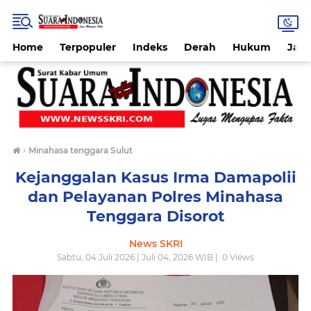
Home
Terpopuler
Indeks
Derah
Hukum
Jab
›
Minahasa tenggara Sulut
Kejanggalan Kasus Irma Damapolii
dan Pelayanan Polres Minahasa
Tenggara Disorot
News SKRI
Sabtu, 04 Juli 2026 | Juli 04, 2026 WIB |
0
Views