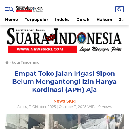
Home
Terpopuler
Indeks
Derah
Hukum
Jab
›
kota Tangerang
Empat Toko jalan Irigasi Sipon
Belum Mengantongi Izin Hanya
Kordinasi (APH) Aja
News SKRI
Sabtu, 11 Oktober 2025 | Oktober 11, 2025 WIB |
0
Views