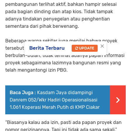
pembangunan terlihat aktif, bahkan hampir selesai
pada bagian dinding dan atap kios. Tidak tampak
adanya tindakan penyegelan atau penghentian
sementara dari pihak berwenang.
Beberapa warga sekitar juga menilai bahwa proyek
×
Berita Terbaru
tersebut “aneh”, karena meski sudah berjalan
UPDATE
berbulan-bulan, tidak terlihat adanya papan informasi
proyek sebagaimana lazimnya bangunan resmi yang
telah mengantongi izin PBG.
Baca Juga :
Kasdam Jaya didampingi
Danrem 052/Wkr Hadiri Operasionalisasi
1.061 Koperasi Merah Putih di KMP Ciakar
“Biasanya kalau ada izin, pasti ada papan proyek dan
nomor perizinannya. Tapi ini tidak ada sama sekali,”