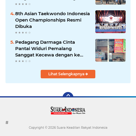
Kebersamaan & Solidaritas
Tetap Terjaga
8th Asian Taekwondo Indonesia
Open Championships Resmi
Dibuka
Pedagang Darmaga Cinta
Pantai Widuri Pemalang
Sanggat Kecewa dengan ke
Pengurusan Dinas pariwisata
Lihat Selengkapnya
#
Copyright ©
2026 Suara Keadilan Rakyat Indonesia