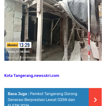
Kota Tangerang,newsskri.com
Baca Juga :
Pemkot Tangerang Dorong
Generasi Berprestasi Lewat O2SN dan
FLS3N 2026