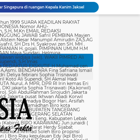
r Singapura di ruangan Kepala Kanim Jaksel
Satgas TMMD ke-129 Kodim 1505/Tidore Bangun Rumah Layak Huni untuk Warga Kurang Mampu di Wasile Tengah
tik, yang ditempatkan secara terang dan jelas. Media siber mewajibkan setiap pengguna untuk melakukan registrasi keanggotaan dan melakukan proses log-in terlebih dahulu untuk dapat mempublikasikan semua bentuk Isi Buatan Pengguna. Ketentuan mengenai log-in akan diatur lebih lanjut. Dalam registrasi tersebut, media siber mewajibkan pengguna memberi persetujuan tertulis bahwa Isi Buatan Pengguna yang dipublikasikan: Tidak memuat isi bohong, fitnah, sadis dan cabul; Tidak memuat isi yang mengandung prasangka dan kebencian terkait dengan suku, agama, ras, dan antargolongan (SARA), serta menganjurkan tindakan kekerasan; Tidak memuat isi diskriminatif atas dasar perbedaan jenis kelamin dan bahasa, serta tidak merendahkan martabat orang lemah, miskin, sakit, cacat jiwa, atau cacat jasmani. Media siber memiliki kewenangan mutlak untuk mengedit atau menghapus Isi Buatan Pengguna yang bertentangan dengan butir (c). Media siber wajib menyediakan mekanisme pengaduan Isi Buatan Pengguna yang dinilai melanggar ketentuan pada butir (c). Mekanisme tersebut harus disediakan di tempat yang dengan mudah dapat diakses pengguna. Media siber wajib menyunting, menghapus, dan melakukan tindakan koreksi setiap Isi Buatan Pengguna yang dilaporkan dan melanggar ketentuan butir (c), sesegera mungkin secara proporsional selambat-lambatnya 2 x 24 jam setelah pengaduan diterima. Media siber yang telah memenuhi ketentuan pada butir (a), (b), (c), dan (f) tidak dibebani tanggung jawab atas masalah yang ditimbulkan akibat pemuatan isi yang melanggar ketentuan pada butir (c). Media siber bertanggung jawab atas Isi Buatan Pengguna yang dilaporkan bila tidak mengambil tindakan koreksi setelah batas waktu sebagaimana tersebut pada butir (f). 4. Ralat, Koreksi, dan Hak Jawab Ralat, koreksi, dan hak jawab mengacu pada Undang-Undang Pers, Kode Etik Jurnalistik, dan Pedoman Hak Jawab yang ditetapkan Dewan Pers. Ralat, koreksi dan atau hak jawab wajib ditautkan pada berita yang diralat, dikoreksi atau yang diberi hak jawab. Di setiap berita ralat, koreksi, dan hak jawab wajib dicantumkan waktu pemuatan ralat, koreksi, dan atau hak jawab tersebut. Bila suatu berita media siber tertentu disebarluaskan media siber lain, maka: Tanggung jawab media siber pembuat berita terbatas pada berita yang dipublikasikan di media siber tersebut atau media siber yang berada di bawah otoritas teknisnya; Koreksi berita yang dilakukan oleh sebuah media siber, juga harus dilakukan oleh media siber lain yang mengutip berita dari media siber yang dikoreksi itu; Media yang menyebarluaskan berita dari sebuah media siber dan tidak melakukan koreksi atas berita sesuai yang dilakukan oleh media siber pemilik dan atau pembuat berita tersebut, bertanggung jawab penuh atas semua akibat hukum dari berita yang tidak dikoreksinya itu. Sesuai dengan Undang-Undang Pers, media siber yang tidak melayani hak jawab dapat dijatuhi sanksi hukum pidana denda paling banyak Rp500.000.000 (Lima ratus juta rupiah). 5. Pencabutan Berita Berita yang sudah dipublikasikan tidak dapat dicabut karena alasan penyensoran dari pihak luar redaksi, kecuali terkait masalah SARA, kesusilaan, masa depan anak, pengalaman traumatik korban atau berdasarkan pertimbangan khusus lain yang ditetapkan Dewan Pers. Media siber lain wajib mengikuti pencabutan kutipan berita dari media asal yang telah dicabut. Pencabutan berita wajib disertai dengan alasan pencabutan dan diumumkan kepada publik. 6. Iklan Media siber wajib membedakan dengan tegas antara produk berita dan iklan. Setiap berita/artikel/isi yang merupakan iklan dan atau isi berbayar wajib mencantumkan keterangan ”advertorial”, ”iklan”, ”ads”, ”spons
Dari Terbengkalai Jadi Kebanggaan, Satgas TMMD Rehab Lapangan Bola Voli
JTR Bertemu DPMPD Kab. Tangerang, Bahas Dugaan Nepotisme di Desa Buaran Bambu
KPSM Resmi Tutup Penggalangan Dana Banjir Sangihe-Tamako: Semangat Kebersamaan & Solidaritas Tetap Terjaga
Jurnalis Diduga Diintimidasi di FIF Tangcity, PWI dan JTR: “Ini Ancaman Serius Kebebasan Pers”
Panglima TNI Tinjau Latihan KDOL, Uji Kesiapan Operasi Lintas Udara dalam Latihan Terintegrasi TNI 2026
Dari Terbengkalai Jadi Kebanggaan, Satgas TMMD Rehab Lapangan Bola Voli
Polri Kerahkan 372 Taruna Akpol Dampingi Siswa di 73 Sekolah Rakyat Bersama Taruna Akademi TNI
rtasi empat warga China buronan pemerintah