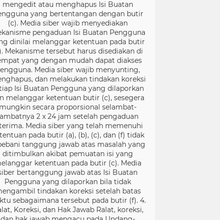
mengedit atau menghapus Isi Buatan
engguna yang bertentangan dengan butir
(c). Media siber wajib menyediakan
kanisme pengaduan Isi Buatan Pengguna
ng dinilai melanggar ketentuan pada butir
). Mekanisme tersebut harus disediakan di
empat yang dengan mudah dapat diakses
engguna. Media siber wajib menyunting,
nghapus, dan melakukan tindakan koreksi
tiap Isi Buatan Pengguna yang dilaporkan
n melanggar ketentuan butir (c), sesegera
mungkin secara proporsional selambat-
lambatnya 2 x 24 jam setelah pengaduan
terima. Media siber yang telah memenuhi
tentuan pada butir (a), (b), (c), dan (f) tidak
bebani tanggung jawab atas masalah yang
ditimbulkan akibat pemuatan isi yang
elanggar ketentuan pada butir (c). Media
siber bertanggung jawab atas Isi Buatan
Pengguna yang dilaporkan bila tidak
engambil tindakan koreksi setelah batas
ktu sebagaimana tersebut pada butir (f). 4.
lat, Koreksi, dan Hak Jawab Ralat, koreksi,
dan hak jawab mengacu pada Undang-