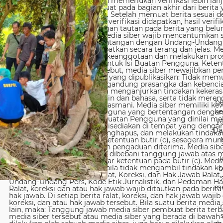
be
ke
y
Da
b
me