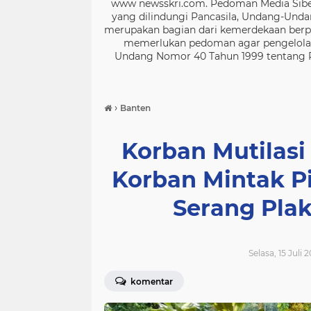
www newsskri.com. Pedoman Media Siber
yang dilindungi Pancasila, Undang-Undan
merupakan bagian dari kemerdekaan berpe
memerlukan pedoman agar pengelolaan
Undang Nomor 40 Tahun 1999 tentang Per
›
Banten
Korban Mutilasi
Korban Mintak P
Serang Pla
Selasa, 15 Juli 
komentar