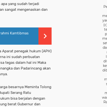
m apa yang sudah terjadi
P
gan sangat mengenaskan dan
me
ya
(c
t
turahmi Kamtibmas
p
me
se
da
da Aparat penegak hukum (APH)
arna ini sudah perbuatan
di
isa tegas dalam hal ini Maka
ke
Cinangka dan Padarincang akan
di
snya.
m
uarga besarnya Meminta Tolong
Bupati Serang Ratu
m
wa
ukum bisa berjalan dengan
Ra
kung berat Gubernur dan