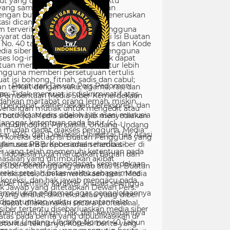
Peraturan Dewan Pers Pedoman
Pemberitaan Media Siber Kemerdekaan
rpendapat, kemerdekaan berekspresi, dan
merdekaan pers adalah hak asasi manusia
ang dilindungi Pancasila, Undang-Undang
sar 1945, dan Deklarasi Universal Hak Asasi
Manusia PBB. Keberadaan media siber di
Indonesia juga merupakan bagian dari
kemerdekaan berpendapat, kemerdekaan
erekspresi, dan kemerdekaan pers. Media
siber memiliki karakter khusus sehingga
merlukan pedoman agar pengelolaannya
dapat dilaksanakan secara profesional,
memenuhi fungsi, hak, dan kewajibannya
sesuai Undang-Undang Nomor 40 Tahun