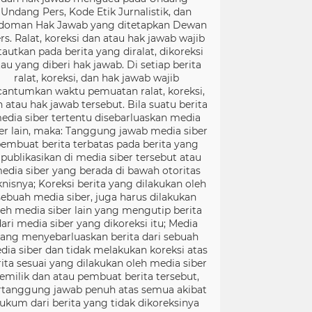
Undang Pers, Kode Etik Jurnalistik, dan
doman Hak Jawab yang ditetapkan Dewan
rs. Ralat, koreksi dan atau hak jawab wajib
tautkan pada berita yang diralat, dikoreksi
tau yang diberi hak jawab. Di setiap berita
ralat, koreksi, dan hak jawab wajib
cantumkan waktu pemuatan ralat, koreksi,
 atau hak jawab tersebut. Bila suatu berita
edia siber tertentu disebarluaskan media
er lain, maka: Tanggung jawab media siber
embuat berita terbatas pada berita yang
ipublikasikan di media siber tersebut atau
edia siber yang berada di bawah otoritas
knisnya; Koreksi berita yang dilakukan oleh
sebuah media siber, juga harus dilakukan
leh media siber lain yang mengutip berita
ari media siber yang dikoreksi itu; Media
ang menyebarluaskan berita dari sebuah
dia siber dan tidak melakukan koreksi atas
rita sesuai yang dilakukan oleh media siber
emilik dan atau pembuat berita tersebut,
rtanggung jawab penuh atas semua akibat
ukum dari berita yang tidak dikoreksinya