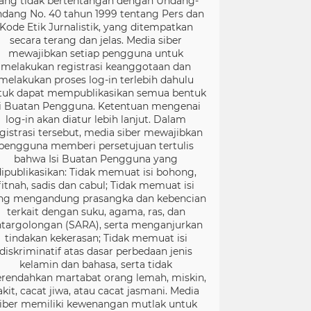
ang tidak bertentangan dengan Undang-
dang No. 40 tahun 1999 tentang Pers dan
Kode Etik Jurnalistik, yang ditempatkan
secara terang dan jelas. Media siber
mewajibkan setiap pengguna untuk
melakukan registrasi keanggotaan dan
melakukan proses log-in terlebih dahulu
tuk dapat mempublikasikan semua bentuk
si Buatan Pengguna. Ketentuan mengenai
log-in akan diatur lebih lanjut. Dalam
gistrasi tersebut, media siber mewajibkan
pengguna memberi persetujuan tertulis
bahwa Isi Buatan Pengguna yang
dipublikasikan: Tidak memuat isi bohong,
fitnah, sadis dan cabul; Tidak memuat isi
ng mengandung prasangka dan kebencian
terkait dengan suku, agama, ras, dan
targolongan (SARA), serta menganjurkan
tindakan kekerasan; Tidak memuat isi
diskriminatif atas dasar perbedaan jenis
kelamin dan bahasa, serta tidak
rendahkan martabat orang lemah, miskin,
akit, cacat jiwa, atau cacat jasmani. Media
iber memiliki kewenangan mutlak untuk