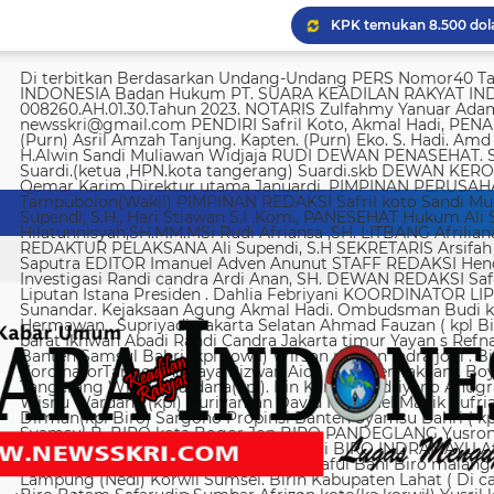
KPK temukan 8.500 dola
Di terbitkan Berdasarkan Undang-Undang PERS Nomor40 Tahun 1999 SUARA KEADILAN RAKYAT INDONESIA Badan Hukum PT. SUARA KEADILAN RAKYAT INDONESIA Nomor AHU-008260.AH.01.30.Tahun 2023. NOTARIS Zulfahmy Yanuar Adam, S.H, M.Kn EMAIL REDAKSI newsskri@gmail.com PENDIRI Safril Koto, Akmal Hadi, PENANGGUNG JAWAB Safril PEMBINA Mayjen (Purn) Asril Amzah Tanjung. Kapten. (Purn) Eko. S. Hadi. Amd Alstein Nesar Manumpil Amirudin ZA,S.AG H.Alwin Sandi Muliawan Widjaja RUDI DEWAN PENASEHAT. Syafril, SH Drs H. Syakrowi zen SH. MH . Suardi.(ketua ,HPN.kota tangerang) Suardi.skb DEWAN KEROHANIAN H. gojali. PIMPINAN UMUM H.M Qemar Karim Direktur utama Januardi. PIMPINAN PERUSAHAAN Maya Sundari. Helmina Tampubolon(Wakil) PIMPINAN REDAKSI Safril koto Sandi Muliawan widjaja (wkl). WAKIl PIMRED Ali Supendi, S.H., Hari Stiawan S.I .Kom., PANESEHAT Hukum Ali Supendi, S.H Imas Hilatunnisyah,SH.MM.MSi Rudi Afriansa ,SH. LITBANG Afriliana REDAKTUR EXSKUTIF H Muhamad cen REDAKTUR PELAKSANA Ali Supendi, S.H SEKRETARIS Arsifah A,Asmi. BENDAHARA Fina Safriana Ismail Saputra EDITOR Imanuel Adven Anunut STAFF REDAKSI Hendri Deliya febriani Sophia Trisnawati Investigasi Randi candra Ardi Anan, SH. DEWAN REDAKSI Safril Koto Ali Supendi, SH Akmal Hadi Liputan Istana Presiden . Dahlia Febriyani KOORDINATOR LIPUTA Nurul, A MPR, DPR RI Irin kemas Eri Sunandar. Kejaksaan Agung Akmal Hadi. Ombudsman Budi k. DKI jakarta Sophia Trisnawati (Ka.korwil) Hermawan . Supriyadi. Jakarta Selatan Ahmad Fauzan ( kpl Biro). Soli AbdulRahman Sirojudin Jakarta barat Ikhwan Abadi Randi Candra Jakarta timur Yayan s Refnaldi Jakarta pusat Ikhwan Abadi Korwil Banten Samsul Bahri (kpl kowil) Wirson risman Indra joni . Biro kab/kota madya Bogor Hari. Arsifah KordinatorTangerang raya Rizwan Aidil ( kpl. Perwakilan). Boy Alexander Ramadhan Biro kota Tangerang Wisnu Wardana(kpl). Irin Kamas Andriyano Anugrah Rinaldi KABUPATEN TANGERANG Wisnu Wardana (kpl) Nuriyaman David Natanael Manik Sufriadi Sinaga TANGERANG SELATAN Dirman(kpl Biro) Sargono Propinsi Banten Syamsu Bahri ( kpl korwil) Hendri Eeng. Kabupaten Lebak Syamsul B. BIRO kota Bogor Jon BIRO PANDEGLANG Yusron (Kabiro) BIRO KARAWANG Jun junaidi ( kpl Biro) Ugi . BIRO KUNINGAN Nurhadi BIRO INDRAMAYU Afifuddin Jawa Barat Herdy Sijabat (kapowil). BIRO JAWA TIMUR Sofiyan Saful Bahi Biro malang kab/kota Ahmad Soleh Biro propinsi Lampung (Nedi) Korwil Sumsel. Birin Kabupaten Lahat ( Di cari ) Biro Riau kepulauan Edy (kpl Biro) Biro Batam Safarudin Sumbar Afrizon koto(ka korwil) Yusril koto BIRO SUMUT Toto. S Ulung s Korwil Bangka Belitung Zulkarnai Susilawati Roni Saputra Biro Palembang Di cari. Biro Jambi M. Naser Biro Riau Hermain Biro Pesisir Barat (Krui) yepta Rijaya Kalimantan Barat Hendrik Usman Perwakilan Maluku Utara Raymon Caniago kota Madya Manado Ismail Hamadi kabupaten Minahasa Alstein Nesar Manumpil (kpl Biro) Menahasa Tenggara Hanny krestofel Gumalang (ka.Biro). Minahasa Utara Rydel Gumalang.(ka.Biro). kabupaten Bolmong Dicari. (Kpl biro). Kabupaten Salayar (Dicari). Polda Sulut (Alstein Nesar N). KORWIL INDONESIA TIMUR Ismail Hamadi .(kepala Korwil). Biro Tidore Chika Citra lestari. Biro Ternate Ismit Mohtar Biro Papua & Papua Barat (..,cari..) PT keadilan rakyat Indonesia BRI 720701004536531 a/n Safril Bank BCA 8681 1266 43 a/n Maryatun Redaksi. Jln Ciujung Raya no 4 Rt 01/009 Kel Karawang kec Karawaci kota Tangerang Tata usaha. Komplek Palem Mutiara Blok C. 10 No. 66 Cengkareng Jakarta Pusat Tata usaha Daan Mogot raya no 5B Jakarta barat Telepon: 088973802372/ 0858315860 / 0821134676 /081367093927 pedoman Dewan Pers Peraturan Dewan Pers Pedoman Pemberitaan Media Siber Kemerdekaan berpendapat, kemerdekaan berekspresi, dan kemerdekaan pers adalah hak asasi manusia yang dilindungi Pancasila, Undang-Undang Dasar 1945, dan Deklarasi Universal Hak Asasi Manusia PBB. Keberadaan media siber di Indonesia juga merupakan bagian dari kemerdekaan berpendapat, kemerdekaan berekspresi, dan kemerdekaan pers. Media siber memiliki karakter khusus sehingga memerlukan pedoman agar pengelolaannya dapat dilaksanakan secara profesional, memenuhi fungsi, hak, dan kewajibannya sesuai Undang-Undang Nomor 40 Tahun 1999 tentang Pers dan Kode Etik Jurnalistik. Untuk itu Dewan Pers bersama organisasi pers, pengelola media siber, dan masyarakat menyusun Pedoman Pemberitaan Media Siber sebagai berikut: 1. Ruang Lingkup Media Siber adalah segala bentuk media yang menggunakan wahana internet dan melaksanakan kegiatan jurnalistik, serta memenuhi persyaratan Undang-Undang Pers dan Standar Perusahaan Pers yang ditetapkan Dewan Pers. Isi Buatan Pengguna (User Generated Content) adalah segala isi yang dibuat dan atau dipublikasikan oleh pengguna media siber, antara lain, artikel, gambar, komentar, suara, video dan berbagai bentuk unggahan yang melekat pada media siber, seperti blog, forum, komentar pembaca atau pemirsa, dan bentuk lain. 2. Verifikasi dan keberimbangan berita Pada prinsipnya setiap berita harus melalui verifikasi. Berita yang dapat merugikan pihak lain memerlukan verifikasi pada berita yang sama untuk memenuhi prinsip akurasi dan keberimbangan. Ketentuan dalam butir (a) di atas dikecualikan, dengan syarat: Berita benar-benar mengandung kepentingan publik yang bersifat mendesak; Sumber berita yang pertama adalah sumber yang jelas disebutkan identitasnya, kredibel dan kompeten; Subyek berita yang harus dikonfirmasi tidak diketahui keberadaannya dan atau tidak dapat diwawancarai; Media memberikan penjelasan kepada pembaca bahwa berita tersebut masih memerlukan verifikasi lebih lanjut yang diupayakan dalam waktu secepatnya. Penjelasan dimuat pada bagian akhir dari berita yang sama, di dalam kurung dan menggunakan huruf miring. Setelah memuat berita sesuai dengan butir (c), media wajib meneruskan upaya verifikasi, dan setelah verifikasi didapatkan, hasil verifikasi dicantumkan pada berita pemutakhiran (update) dengan tautan pada berita yang belum terverifikasi. 3. Isi Buatan Pengguna (User Generated Content) Media siber wajib mencantumkan syarat dan ketentuan mengenai Isi Buatan Pengguna yang tidak bertentangan dengan Undang-Undang No. 40 tahun 1999 tentang Pers dan Kode Etik Jurnalis
Imigrasi Semarang depo