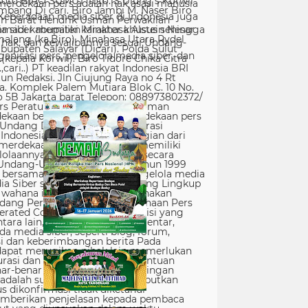
erdekaan pers adalah hak asasi manusia
Keberadaan media siber di Indonesia juga
 siber memiliki karakter khusus sehingga
hak, dan kewajibannya sesuai Undang-
nisasi pers, pengelola media siber, dan