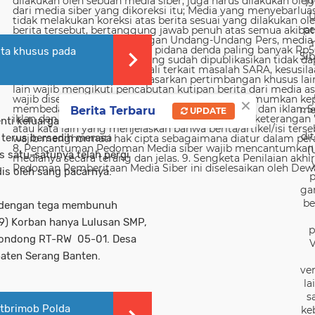
19
U
pe
uota khusus pada
Sib
×
me
Berita Terbaru
UPDATE
nti keluarga besar pak
di
 terus bersedih merasa
(
s satu-satunya telah pergi
s oleh sang pacarnya.
p
ga
be
un dengan tega membunuh
19) Korban hanya Lulusan SMP,
p
dondong RT-RW 05-01. Desa
V
aten Serang Banten.
ver
la
s
atbrimob Polda
ke