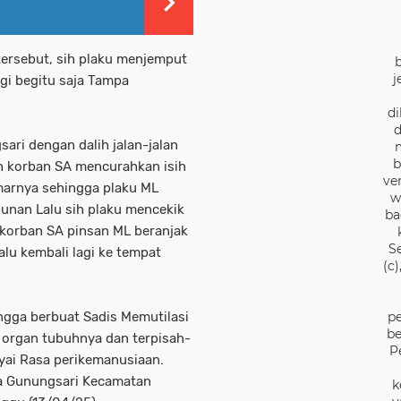
tersebut, sih plaku menjemput
j
gi begitu saja Tampa
di
d
ari dengan dalih jalan-jalan
b
h korban SA mencurahkan isih
ve
marnya sehingga plaku ML
w
unan Lalu sih plaku mencekik
ba
 korban SA pinsan ML beranjak
S
alu kembali lagi ke tempat
(c
pe
ingga berbuat Sadis Memutilasi
be
organ tubuhnya dan terpisah-
P
nyai Rasa perikemanusiaan.
sa Gunungsari Kecamatan
k