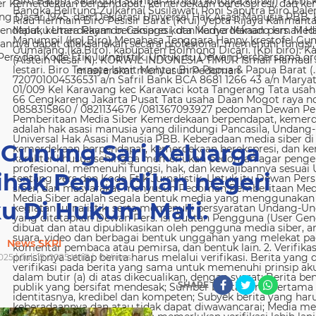
 Kemerdekaan berpendapat, kemerdekaan berekspresi, dan kem
g Dasar 1945, dan Deklarasi Universal Hak Asasi Manusia PBB. 
ndapat, kemerdekaan berekspresi, dan kemerdekaan pers. Media
nya dapat dilaksanakan secara profesional, memenuhi fungsi, 
s dan Kode Etik Jurnalistik. Untuk itu Dewan Persbersama orga
masyarakat menyusun Pedoman
 Gunung Sari Keluarga
ihak Pengadilan negeri
ku Di Hukum Mati.
News SKRI
2025 | Juli 15, 2025 WIB |
0
Views
SHARE