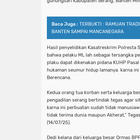
gunungsari Kabupaten Serang, Banten Min
Baca Juga :
TERBUKTI : RAMUAN TRAD
BANTEN SAMPAI MANCANEGARA
Hasil penyelidikan Kasatreskrim Polresta
bahwa pelaku ML lah sebagai tersangka p
plaku dapat dikenakan pidana KUHP Pasal
hukaman seumur hidup lamanya. karna in
Berencana.
Kedua orang tua korban serta keluarga b
pengadilan serang bertindak tegas agar si
karna ini perbuatan sudah tidak manusia
tidak terima dunia maupun Akherat," Tega
(14/07/25).
Dedi kelana dari keluarga besar Ormas BP