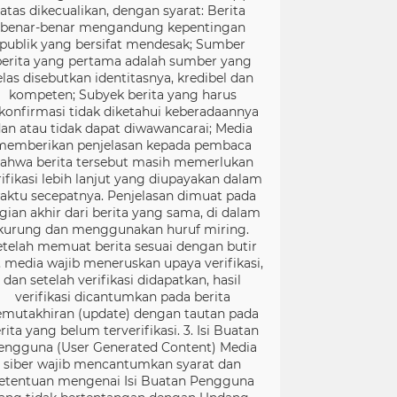
atas dikecualikan, dengan syarat: Berita
benar-benar mengandung kepentingan
publik yang bersifat mendesak; Sumber
berita yang pertama adalah sumber yang
elas disebutkan identitasnya, kredibel dan
kompeten; Subyek berita yang harus
konfirmasi tidak diketahui keberadaannya
an atau tidak dapat diwawancarai; Media
memberikan penjelasan kepada pembaca
ahwa berita tersebut masih memerlukan
rifikasi lebih lanjut yang diupayakan dalam
aktu secepatnya. Penjelasan dimuat pada
gian akhir dari berita yang sama, di dalam
kurung dan menggunakan huruf miring.
etelah memuat berita sesuai dengan butir
), media wajib meneruskan upaya verifikasi,
dan setelah verifikasi didapatkan, hasil
verifikasi dicantumkan pada berita
mutakhiran (update) dengan tautan pada
rita yang belum terverifikasi. 3. Isi Buatan
engguna (User Generated Content) Media
siber wajib mencantumkan syarat dan
etentuan mengenai Isi Buatan Pengguna