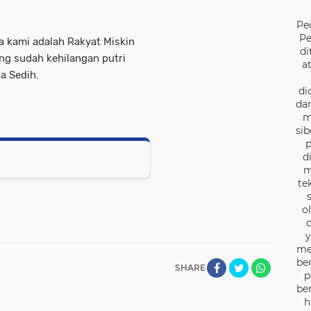
Pe
Pe
a kami adalah Rakyat Miskin
di
ng sudah kehilangan putri
a
a Sedih.
di
dan
m
sib
p
d
m
te
o
d
y
me
be
SHARE
p
be
h