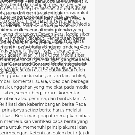
99 tentang Pers dan Kode Etik Jurnalistik.
ntuk itu Dewan Pers bersama organisasi
rs, pengelola media siber, dan masyarakat
menyusun Pedoman Pemberitaan Media
er sebagai berikut: 1. Ruang Lingkup Media
Siber adalah segala bentuk media yang
menggunakan wahana internet dan
melaksanakan kegiatan jurnalistik, serta
menuhi persyaratan Undang-Undang Pers
dan Standar Perusahaan Pers yang
tetapkan Dewan Pers. Isi Buatan Pengguna
User Generated Content) adalah segala isi
yang dibuat dan atau dipublikasikan oleh
engguna media siber, antara lain, artikel,
mbar, komentar, suara, video dan berbagai
ntuk unggahan yang melekat pada media
siber, seperti blog, forum, komentar
embaca atau pemirsa, dan bentuk lain. 2.
erifikasi dan keberimbangan berita Pada
prinsipnya setiap berita harus melalui
ifikasi. Berita yang dapat merugikan pihak
in memerlukan verifikasi pada berita yang
ama untuk memenuhi prinsip akurasi dan
berimbangan. Ketentuan dalam butir (a) di