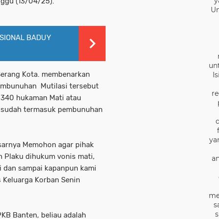
y
ggu (13/04/25).
Un
ISIONAL BADUY
un
 Serang Kota. membenarkan
I
embunuhan Mutilasi tersebut
re
 340 hukaman Mati atau
i sudah termasuk pembunuhan
ya
esarnya Memohon agar pihak
h Plaku dihukum vonis mati,
an
wi dan sampai kapanpun kami
s Keluarga Korban Senin
me
s
s
PKB Banten, beliau adalah