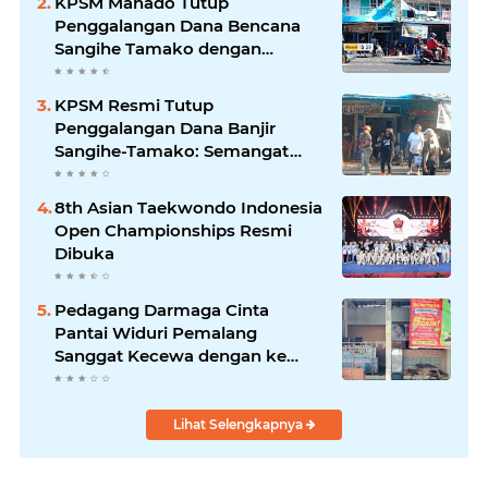
KPSM Manado Tutup
Penggalangan Dana Bencana
Sangihe Tamako dengan
Semangat Tinggi, Dihadiri
Banyak Seniman Ibu Kota
KPSM Resmi Tutup
Penggalangan Dana Banjir
Sangihe-Tamako: Semangat
Kebersamaan & Solidaritas
Tetap Terjaga
8th Asian Taekwondo Indonesia
Open Championships Resmi
Dibuka
Pedagang Darmaga Cinta
Pantai Widuri Pemalang
Sanggat Kecewa dengan ke
Pengurusan Dinas pariwisata
Lihat Selengkapnya