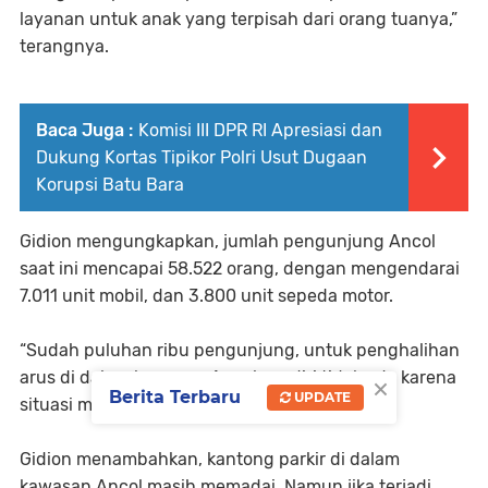
layanan untuk anak yang terpisah dari orang tuanya,”
terangnya.
Baca Juga :
Komisi III DPR RI Apresiasi dan
Dukung Kortas Tipikor Polri Usut Dugaan
Korupsi Batu Bara
Gidion mengungkapkan, jumlah pengunjung Ancol
saat ini mencapai 58.522 orang, dengan mengendarai
7.011 unit mobil, dan 3.800 unit sepeda motor.
“Sudah puluhan ribu pengunjung, untuk penghalihan
arus di dalam kawasan Ancol sendiri tidak ada karena
×
Berita Terbaru
UPDATE
situasi masih terkendali,” ucapnya.
Gidion menambahkan, kantong parkir di dalam
kawasan Ancol masih memadai. Namun jika terjadi