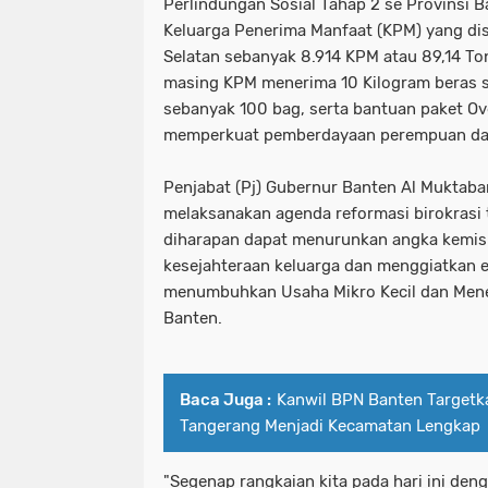
Perlindungan Sosial Tahap 2 se Provinsi 
Keluarga Penerima Manfaat (KPM) yang dis
Selatan sebanyak 8.914 KPM atau 89,14 T
masing KPM menerima 10 Kilogram beras s
sebanyak 100 bag, serta bantuan paket O
memperkuat pemberdayaan perempuan dal
Penjabat (Pj) Gubernur Banten Al Muktab
melaksanakan agenda reformasi birokrasi 
diharapan dapat menurunkan angka kemis
kesejahteraan keluarga dan menggiatkan e
menumbuhkan Usaha Mikro Kecil dan Mene
Banten.
Baca Juga :
Kanwil BPN Banten Targetk
Tangerang Menjadi Kecamatan Lengkap
"Segenap rangkaian kita pada hari ini de