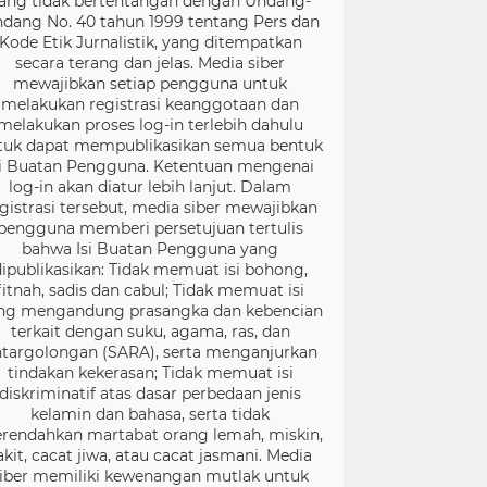
ang tidak bertentangan dengan Undang-
dang No. 40 tahun 1999 tentang Pers dan
Kode Etik Jurnalistik, yang ditempatkan
secara terang dan jelas. Media siber
mewajibkan setiap pengguna untuk
melakukan registrasi keanggotaan dan
melakukan proses log-in terlebih dahulu
tuk dapat mempublikasikan semua bentuk
si Buatan Pengguna. Ketentuan mengenai
log-in akan diatur lebih lanjut. Dalam
gistrasi tersebut, media siber mewajibkan
pengguna memberi persetujuan tertulis
bahwa Isi Buatan Pengguna yang
dipublikasikan: Tidak memuat isi bohong,
fitnah, sadis dan cabul; Tidak memuat isi
ng mengandung prasangka dan kebencian
terkait dengan suku, agama, ras, dan
targolongan (SARA), serta menganjurkan
tindakan kekerasan; Tidak memuat isi
diskriminatif atas dasar perbedaan jenis
kelamin dan bahasa, serta tidak
rendahkan martabat orang lemah, miskin,
akit, cacat jiwa, atau cacat jasmani. Media
iber memiliki kewenangan mutlak untuk