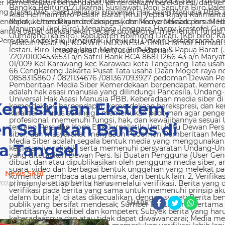
 Kemerdekaan berpendapat, kemerdekaan berekspresi, dan kem
g Dasar 1945, dan Deklarasi Universal Hak Asasi Manusia PBB. 
ndapat, kemerdekaan berekspresi, dan kemerdekaan pers. Media
nya dapat dilaksanakan secara profesional, memenuhi fungsi, 
s dan Kode Etik Jurnalistik. Untuk itu Dewan Persbersama orga
masyarakat menyusun Pedoman
emiskinan Ekstrem,
n Salurkan Bansos di
a Tangsel
News SKRI
023 | November 19, 2023 WIB |
0
Views
SHARE