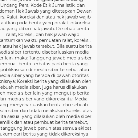
Undang Pers, Kode Etik Jurnalistik, dan
doman Hak Jawab yang ditetapkan Dewan
rs. Ralat, koreksi dan atau hak jawab wajib
tautkan pada berita yang diralat, dikoreksi
tau yang diberi hak jawab. Di setiap berita
ralat, koreksi, dan hak jawab wajib
cantumkan waktu pemuatan ralat, koreksi,
 atau hak jawab tersebut. Bila suatu berita
edia siber tertentu disebarluaskan media
er lain, maka: Tanggung jawab media siber
embuat berita terbatas pada berita yang
ipublikasikan di media siber tersebut atau
edia siber yang berada di bawah otoritas
knisnya; Koreksi berita yang dilakukan oleh
sebuah media siber, juga harus dilakukan
leh media siber lain yang mengutip berita
ari media siber yang dikoreksi itu; Media
ang menyebarluaskan berita dari sebuah
dia siber dan tidak melakukan koreksi atas
rita sesuai yang dilakukan oleh media siber
emilik dan atau pembuat berita tersebut,
rtanggung jawab penuh atas semua akibat
ukum dari berita yang tidak dikoreksinya