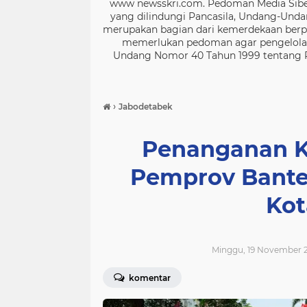
www newsskri.com. Pedoman Media Siber
yang dilindungi Pancasila, Undang-Undan
merupakan bagian dari kemerdekaan berpe
memerlukan pedoman agar pengelolaan
Undang Nomor 40 Tahun 1999 tentang Per
›
Jabodetabek
Penanganan K
Pemprov Bante
Kot
Minggu, 19 November 2
komentar