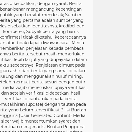
atas dikecualikan, dengan syarat: Berita
benar-benar mengandung kepentingan
publik yang bersifat mendesak; Sumber
berita yang pertama adalah sumber yang
elas disebutkan identitasnya, kredibel dan
kompeten; Subyek berita yang harus
konfirmasi tidak diketahui keberadaannya
an atau tidak dapat diwawancarai; Media
memberikan penjelasan kepada pembaca
ahwa berita tersebut masih memerlukan
rifikasi lebih lanjut yang diupayakan dalam
aktu secepatnya. Penjelasan dimuat pada
gian akhir dari berita yang sama, di dalam
kurung dan menggunakan huruf miring.
etelah memuat berita sesuai dengan butir
), media wajib meneruskan upaya verifikasi,
dan setelah verifikasi didapatkan, hasil
verifikasi dicantumkan pada berita
mutakhiran (update) dengan tautan pada
rita yang belum terverifikasi. 3. Isi Buatan
engguna (User Generated Content) Media
siber wajib mencantumkan syarat dan
etentuan mengenai Isi Buatan Pengguna