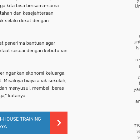
y
ngga kita bisa bersama-sama
Un
ahan dan kesejahteraan
uk selalu dekat dengan
un
t penerima bantuan agar
I
nfaat sesuai dengan kebutuhan
re
meringankan ekonomi keluarga,
. Misalnya biaya anak sekolah,
 dan menyusui, membeli beras
ya
a," katanya.
an
-HOUSE TRAINING
me
AYA
s
s