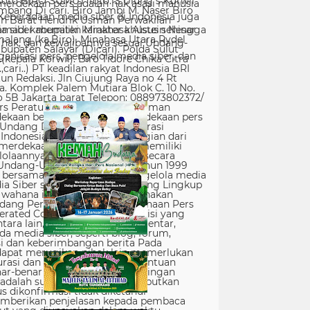
erdekaan pers adalah hak asasi manusia
Keberadaan media siber di Indonesia juga
 siber memiliki karakter khusus sehingga
hak, dan kewajibannya sesuai Undang-
nisasi pers, pengelola media siber, dan