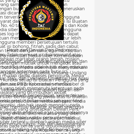
Peraturan Dewan Pers Pedoman
Pemberitaan Media Siber Kemerdekaan
rpendapat, kemerdekaan berekspresi, dan
merdekaan pers adalah hak asasi manusia
ang dilindungi Pancasila, Undang-Undang
sar 1945, dan Deklarasi Universal Hak Asasi
Manusia PBB. Keberadaan media siber di
Indonesia juga merupakan bagian dari
kemerdekaan berpendapat, kemerdekaan
erekspresi, dan kemerdekaan pers. Media
siber memiliki karakter khusus sehingga
merlukan pedoman agar pengelolaannya
dapat dilaksanakan secara profesional,
memenuhi fungsi, hak, dan kewajibannya
sesuai Undang-Undang Nomor 40 Tahun