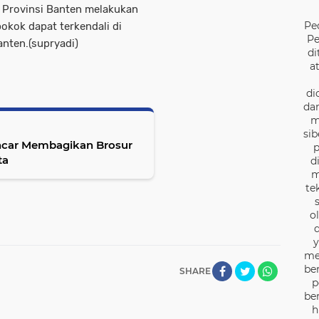
h Provinsi Banten melakukan
Pe
okok dapat terkendali di
Pe
anten.(supryadi)
di
a
di
dan
m
sib
r Membagikan Brosur
p
ta
d
m
te
o
d
y
me
be
SHARE
p
be
h