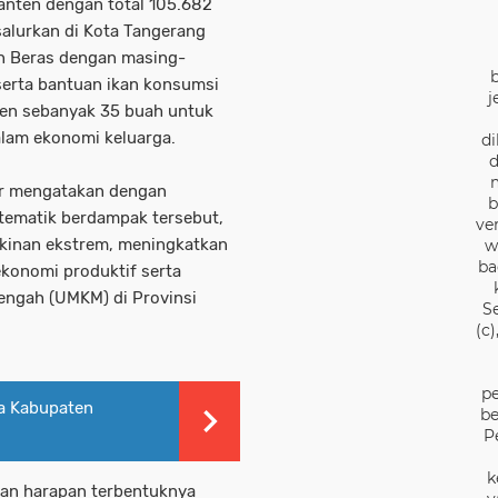
Banten dengan total 105.682
alurkan di Kota Tangerang
on Beras dengan masing-
erta bantuan ikan konsumsi
j
ven sebanyak 35 buah untuk
am ekonomi keluarga.
di
d
ar mengatakan dengan
b
tematik berdampak tersebut,
ve
kinan ekstrem, meningkatkan
w
ba
konomi produktif serta
ngah (UMKM) di Provinsi
S
(c
pe
a Kabupaten
be
P
k
ngan harapan terbentuknya