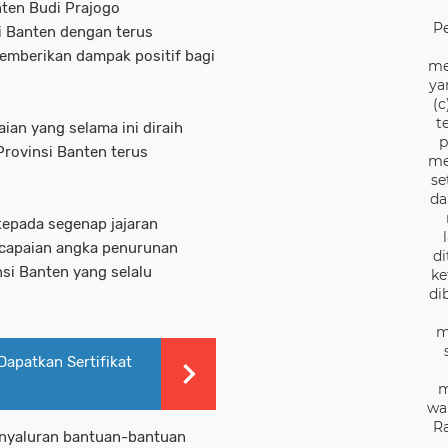
nten Budi Prajogo
P
i Banten dengan terus
emberikan dampak positif bagi
me
ya
(c
t
ian yang selama ini diraih
p
Provinsi Banten terus
me
se
da
epada segenap jajaran
-capaian angka penurunan
di
si Banten yang selalu
ke
di
m
apatkan Sertifikat
m
wa
Ra
nyaluran bantuan-bantuan