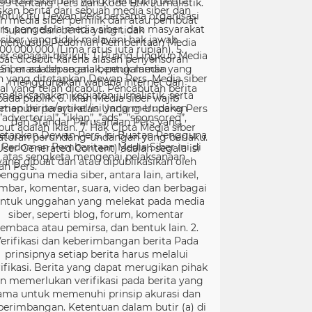
99 tentang Pers dan Kode Etik Jurnalistik.
ntuk itu Dewan Pers bersama organisasi
rs, pengelola media siber, dan masyarakat
menyusun Pedoman Pemberitaan Media
er sebagai berikut: 1. Ruang Lingkup Media
Siber adalah segala bentuk media yang
menggunakan wahana internet dan
melaksanakan kegiatan jurnalistik, serta
menuhi persyaratan Undang-Undang Pers
dan Standar Perusahaan Pers yang
tetapkan Dewan Pers. Isi Buatan Pengguna
User Generated Content) adalah segala isi
yang dibuat dan atau dipublikasikan oleh
engguna media siber, antara lain, artikel,
mbar, komentar, suara, video dan berbagai
ntuk unggahan yang melekat pada media
siber, seperti blog, forum, komentar
embaca atau pemirsa, dan bentuk lain. 2.
erifikasi dan keberimbangan berita Pada
prinsipnya setiap berita harus melalui
ifikasi. Berita yang dapat merugikan pihak
in memerlukan verifikasi pada berita yang
ama untuk memenuhi prinsip akurasi dan
berimbangan. Ketentuan dalam butir (a) di