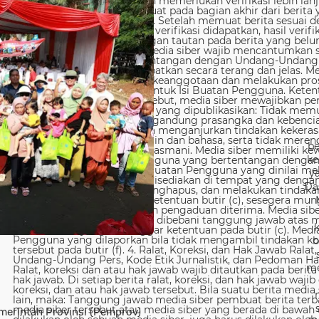
be
ke
y
Da
b
me
merintah Provinsi (Pemprov)