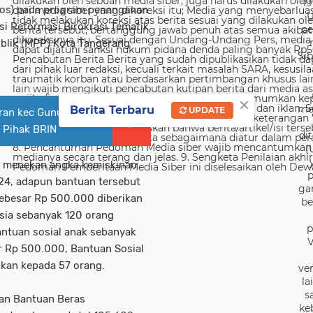
19
sos) pada program penanganan
U
i Reformasi Birokrasi Tematik
pe
blik (MPP) Kota Tangerang
Sib
×
me
Berita Terbaru
UPDATE
ran kec Gunung
p Pihak BRIN
di
(
a menekan angka kemiskinan
p
024, adapun bantuan tersebut
ga
sebesar Rp 500.000 diberikan
be
usia sebanyak 120 orang
p
tuan sosial anak sebanyak
V
 Rp 500.000, Bantuan Sosial
ikan kepada 57 orang.
ver
la
s
kan Bantuan Beras
ke