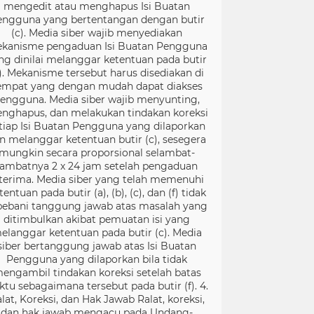
mengedit atau menghapus Isi Buatan
engguna yang bertentangan dengan butir
(c). Media siber wajib menyediakan
kanisme pengaduan Isi Buatan Pengguna
ng dinilai melanggar ketentuan pada butir
). Mekanisme tersebut harus disediakan di
empat yang dengan mudah dapat diakses
engguna. Media siber wajib menyunting,
nghapus, dan melakukan tindakan koreksi
tiap Isi Buatan Pengguna yang dilaporkan
n melanggar ketentuan butir (c), sesegera
mungkin secara proporsional selambat-
lambatnya 2 x 24 jam setelah pengaduan
terima. Media siber yang telah memenuhi
tentuan pada butir (a), (b), (c), dan (f) tidak
bebani tanggung jawab atas masalah yang
ditimbulkan akibat pemuatan isi yang
elanggar ketentuan pada butir (c). Media
siber bertanggung jawab atas Isi Buatan
Pengguna yang dilaporkan bila tidak
engambil tindakan koreksi setelah batas
ktu sebagaimana tersebut pada butir (f). 4.
lat, Koreksi, dan Hak Jawab Ralat, koreksi,
dan hak jawab mengacu pada Undang-