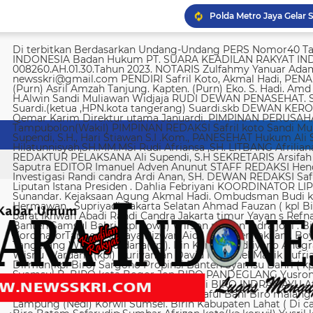
Imigrasi Semarang depo
KPK temukan 8.500 dola
Di terbitkan Berdasarkan Undang-Undang PERS Nomor40 Tahun 1999 SUARA KEADILAN RAKYAT INDONESIA Badan Hukum PT. SUARA KEADILAN RAKYAT INDONESIA Nomor AHU-008260.AH.01.30.Tahun 2023. NOTARIS Zulfahmy Yanuar Adam, S.H, M.Kn EMAIL REDAKSI newsskri@gmail.com PENDIRI Safril Koto, Akmal Hadi, PENANGGUNG JAWAB Safril PEMBINA Mayjen (Purn) Asril Amzah Tanjung. Kapten. (Purn) Eko. S. Hadi. Amd Alstein Nesar Manumpil Amirudin ZA,S.AG H.Alwin Sandi Muliawan Widjaja RUDI DEWAN PENASEHAT. Syafril, SH Drs H. Syakrowi zen SH. MH . Suardi.(ketua ,HPN.kota tangerang) Suardi.skb DEWAN KEROHANIAN H. gojali. PIMPINAN UMUM H.M Qemar Karim Direktur utama Januardi. PIMPINAN PERUSAHAAN Maya Sundari. Helmina Tampubolon(Wakil) PIMPINAN REDAKSI Safril koto Sandi Muliawan widjaja (wkl). WAKIl PIMRED Ali Supendi, S.H., Hari Stiawan S.I .Kom., PANESEHAT Hukum Ali Supendi, S.H Imas Hilatunnisyah,SH.MM.MSi Rudi Afriansa ,SH. LITBANG Afriliana REDAKTUR EXSKUTIF H Muhamad cen REDAKTUR PELAKSANA Ali Supendi, S.H SEKRETARIS Arsifah A,Asmi. BENDAHARA Fina Safriana Ismail Saputra EDITOR Imanuel Adven Anunut STAFF REDAKSI Hendri Deliya febriani Sophia Trisnawati Investigasi Randi candra Ardi Anan, SH. DEWAN REDAKSI Safril Koto Ali Supendi, SH Akmal Hadi Liputan Istana Presiden . Dahlia Febriyani KOORDINATOR LIPUTA Nurul, A MPR, DPR RI Irin kemas Eri Sunandar. Kejaksaan Agung Akmal Hadi. Ombudsman Budi k. DKI jakarta Sophia Trisnawati (Ka.korwil) Hermawan . Supriyadi. Jakarta Selatan Ahmad Fauzan ( kpl Biro). Soli AbdulRahman Sirojudin Jakarta barat Ikhwan Abadi Randi Candra Jakarta timur Yayan s Refnaldi Jakarta pusat Ikhwan Abadi Korwil Banten Samsul Bahri (kpl kowil) Wirson risman Indra joni . Biro kab/kota madya Bogor Hari. Arsifah KordinatorTangerang raya Rizwan Aidil ( kpl. Perwakilan). Boy Alexander Ramadhan Biro kota Tangerang Wisnu Wardana(kpl). Irin Kamas Andriyano Anugrah Rinaldi KABUPATEN TANGERANG Wisnu Wardana (kpl) Nuriyaman David Natanael Manik Sufriadi Sinaga TANGERANG SELATAN Dirman(kpl Biro) Sargono Propinsi Banten Syamsu Bahri ( kpl korwil) Hendri Eeng. Kabupaten Lebak Syamsul B. BIRO kota Bogor Jon BIRO PANDEGLANG Yusron (Kabiro) BIRO KARAWANG Jun junaidi ( kpl Biro) Ugi . BIRO KUNINGAN Nurhadi BIRO INDRAMAYU Afifuddin Jawa Barat Herdy Sijabat (kapowil). BIRO JAWA TIMUR Sofiyan Saful Bahi Biro malang kab/kota Ahmad Soleh Biro propinsi Lampung (Nedi) Korwil Sumsel. Birin Kabupaten Lahat ( Di cari ) Biro Riau kepulauan Edy (kpl Biro) Biro Batam Safarudin Sumbar Afrizon koto(ka korwil) Yusril koto BIRO SUMUT Toto. S Ulung s Korwil Bangka Belitung Zulkarnai Susilawati Roni Saputra Biro Palembang Di cari. Biro Jambi M. Naser Biro Riau Hermain Biro Pesisir Barat (Krui) yepta Rijaya Kalimantan Barat Hendrik Usman Perwakilan Maluku Utara Raymon Caniago kota Madya Manado Ismail Hamadi kabupaten Minahasa Alstein Nesar Manumpil (kpl Biro) Menahasa Tenggara Hanny krestofel Gumalang (ka.Biro). Minahasa Utara Rydel Gumalang.(ka.Biro). kabupaten Bolmong Dicari. (Kpl biro). Kabupaten Salayar (Dicari). Polda Sulut (Alstein Nesar N). KORWIL INDONESIA TIMUR Ismail Hamadi .(kepala Korwil). Biro Tidore Chika Citra lestari. Biro Ternate Ismit Mohtar Biro Papua & Papua Barat (..,cari..) PT keadilan rakyat Indonesia BRI 720701004536531 a/n Safril Bank BCA 8681 1266 43 a/n Maryatun Redaksi. Jln Ciujung Raya no 4 Rt 01/009 Kel Karawang kec Karawaci kota Tangerang Tata usaha. Komplek Palem Mutiara Blok C. 10 No. 66 Cengkareng Jakarta Pusat Tata usaha Daan Mogot raya no 5B Jakarta barat Telepon: 088973802372/ 0858315860 / 0821134676 /081367093927 pedoman Dewan Pers Peraturan Dewan Pers Pedoman Pemberitaan Media Siber Kemerdekaan berpendapat, kemerdekaan berekspresi, dan kemerdekaan pers adalah hak asasi manusia yang dilindungi Pancasila, Undang-Undang Dasar 1945, dan Deklarasi Universal Hak Asasi Manusia PBB. Keberadaan media siber di Indonesia juga merupakan bagian dari kemerdekaan berpendapat, kemerdekaan berekspresi, dan kemerdekaan pers. Media siber memiliki karakter khusus sehingga memerlukan pedoman agar pengelolaannya dapat dilaksanakan secara profesional, memenuhi fungsi, hak, dan kewajibannya sesuai Undang-Undang Nomor 40 Tahun 1999 tentang Pers dan Kode Etik Jurnalistik. Untuk itu Dewan Pers bersama organisasi pers, pengelola media siber, dan masyarakat menyusun Pedoman Pemberitaan Media Siber sebagai berikut: 1. Ruang Lingkup Media Siber adalah segala bentuk media yang menggunakan wahana internet dan melaksanakan kegiatan jurnalistik, serta memenuhi persyaratan Undang-Undang Pers dan Standar Perusahaan Pers yang ditetapkan Dewan Pers. Isi Buatan Pengguna (User Generated Content) adalah segala isi yang dibuat dan atau dipublikasikan oleh pengguna media siber, antara lain, artikel, gambar, komentar, suara, video dan berbagai bentuk unggahan yang melekat pada media siber, seperti blog, forum, komentar pembaca atau pemirsa, dan bentuk lain. 2. Verifikasi dan keberimbangan berita Pada prinsipnya setiap berita harus melalui verifikasi. Berita yang dapat merugikan pihak lain memerlukan verifikasi pada berita yang sama untuk memenuhi prinsip akurasi dan keberimbangan. Ketentuan dalam butir (a) di atas dikecualikan, dengan syarat: Berita benar-benar mengandung kepentingan publik yang bersifat mendesak; Sumber berita yang pertama adalah sumber yang jelas disebutkan identitasnya, kredibel dan kompeten; Subyek berita yang harus dikonfirmasi tidak diketahui keberadaannya dan atau tidak dapat diwawancarai; Media memberikan penjelasan kepada pembaca bahwa berita tersebut masih memerlukan verifikasi lebih lanjut yang diupayakan dalam waktu secepatnya. Penjelasan dimuat pada bagian akhir dari berita yang sama, di dalam kurung dan menggunakan huruf miring. Setelah memuat berita sesuai dengan butir (c), media wajib meneruskan upaya verifikasi, dan setelah verifikasi didapatkan, hasil verifikasi dicantumkan pada berita pemutakhiran (update) dengan tautan pada berita yang belum terverifikasi. 3. Isi Buatan Pengguna (User Generated Content) Media siber wajib mencantumkan syarat dan ketentuan mengenai Isi Buatan Pengguna yang tidak bertentangan dengan Undang-Undang No. 40 tahun 1999 tentang Pers dan Kode Etik Jurnalis
Yusril sebut hukuman m