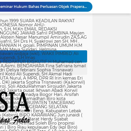
Polda Metro Jaya Gelar Seminar Hukum Bahas Perluasan Objek Praperadilan dalam KUHAP Baru
rtasi empat warga China buronan pemerintah
r Singapura di ruangan Kepala Kanim Jaksel
tik, yang ditempatkan secara terang dan jelas. Media siber mewajibkan setiap pengguna untuk melakukan registrasi keanggotaan dan melakukan proses log-in terlebih dahulu untuk dapat mempublikasikan semua bentuk Isi Buatan Pengguna. Ketentuan mengenai log-in akan diatur lebih lanjut. Dalam registrasi tersebut, media siber mewajibkan pengguna memberi persetujuan tertulis bahwa Isi Buatan Pengguna yang dipublikasikan: Tidak memuat isi bohong, fitnah, sadis dan cabul; Tidak memuat isi yang mengandung prasangka dan kebencian terkait dengan suku, agama, ras, dan antargolongan (SARA), serta menganjurkan tindakan kekerasan; Tidak memuat isi diskriminatif atas dasar perbedaan jenis kelamin dan bahasa, serta tidak merendahkan martabat orang lemah, miskin, sakit, cacat jiwa, atau cacat jasmani. Media siber memiliki kewenangan mutlak untuk mengedit atau menghapus Isi Buatan Pengguna yang bertentangan dengan butir (c). Media siber wajib menyediakan mekanisme pengaduan Isi Buatan Pengguna yang dinilai melanggar ketentuan pada butir (c). Mekanisme tersebut harus disediakan di tempat yang dengan mudah dapat diakses pengguna. Media siber wajib menyunting, menghapus, dan melakukan tindakan koreksi setiap Isi Buatan Pengguna yang dilaporkan dan melanggar ketentuan butir (c), sesegera mungkin secara proporsional selambat-lambatnya 2 x 24 jam setelah pengaduan diterima. Media siber yang telah memenuhi ketentuan pada butir (a), (b), (c), dan (f) tidak dibebani tanggung jawab atas masalah yang ditimbulkan akibat pemuatan isi yang melanggar ketentuan pada butir (c). Media siber bertanggung jawab atas Isi Buatan Pengguna yang dilaporkan bila tidak mengambil tindakan koreksi setelah batas waktu sebagaimana tersebut pada butir (f). 4. Ralat, Koreksi, dan Hak Jawab Ralat, koreksi, dan hak jawab mengacu pada Undang-Undang Pers, Kode Etik Jurnalistik, dan Pedoman Hak Jawab yang ditetapkan Dewan Pers. Ralat, koreksi dan atau hak jawab wajib ditautkan pada berita yang diralat, dikoreksi atau yang diberi hak jawab. Di setiap berita ralat, koreksi, dan hak jawab wajib dicantumkan waktu pemuatan ralat, koreksi, dan atau hak jawab tersebut. Bila suatu berita media siber tertentu disebarluaskan media siber lain, maka: Tanggung jawab media siber pembuat berita terbatas pada berita yang dipublikasikan di media siber tersebut atau media siber yang berada di bawah otoritas teknisnya; Koreksi berita yang dilakukan oleh sebuah media siber, juga harus dilakukan oleh media siber lain yang mengutip berita dari media siber yang dikoreksi itu; Media yang menyebarluaskan berita dari sebuah media siber dan tidak melakukan koreksi atas berita sesuai yang dilakukan oleh media siber pemilik dan atau pembuat berita tersebut, bertanggung jawab penuh atas semua akibat hukum dari berita yang tidak dikoreksinya itu. Sesuai dengan Undang-Undang Pers, media siber yang tidak melayani hak jawab dapat dijatuhi sanksi hukum pidana denda paling banyak Rp500.000.000 (Lima ratus juta rupiah). 5. Pencabutan Berita Berita yang sudah dipublikasikan tidak dapat dicabut karena alasan penyensoran dari pihak luar redaksi, kecuali terkait masalah SARA, kesusilaan, masa depan anak, pengalaman traumatik korban atau berdasarkan pertimbangan khusus lain yang ditetapkan Dewan Pers. Media siber lain wajib mengikuti pencabutan kutipan berita dari media asal yang telah dicabut. Pencabutan berita wajib disertai dengan alasan pencabutan dan diumumkan kepada publik. 6. Iklan Media siber wajib membedakan dengan tegas antara produk berita dan iklan. Setiap berita/artikel/isi yang merupakan iklan dan atau isi berbayar wajib mencantumkan keterangan ”advertorial”, ”iklan”, ”ads”, ”spons
Satgas TMMD ke-129 Kodim 1505/Tidore Bangun Rumah Layak Huni untuk Warga Kurang Mampu di Wasile Tengah
Dari Terbengkalai Jadi Kebanggaan, Satgas TMMD Rehab Lapangan Bola Voli
JTR Bertemu DPMPD Kab. Tangerang, Bahas Dugaan Nepotisme di Desa Buaran Bambu
KPSM Resmi Tutup Penggalangan Dana Banjir Sangihe-Tamako: Semangat Kebersamaan & Solidaritas Tetap Terjaga
Jurnalis Diduga Diintimidasi di FIF Tangcity, PWI dan JTR: “Ini Ancaman Serius Kebebasan Pers”
Peringatan Hari Veteran Nasional 2026 Kemenhan Renovasi Sekretariat LVRI dan Bedah Rumah Veteran di 19 Provinsi
ati koruptor sudah diatur dalam Undang-Undang