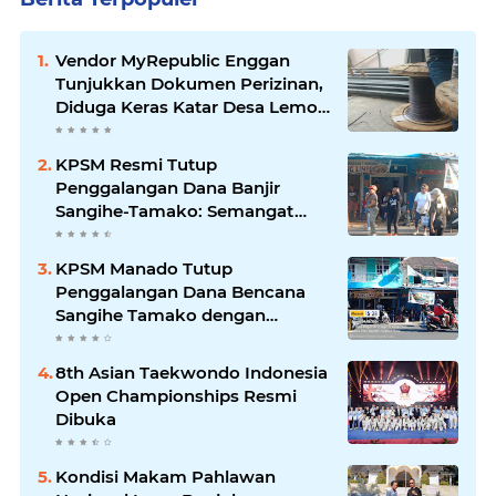
Vendor MyRepublic Enggan
Tunjukkan Dokumen Perizinan,
Diduga Keras Katar Desa Lemo
Disebut Handle Kordinasi
KPSM Resmi Tutup
Penggalangan Dana Banjir
Sangihe-Tamako: Semangat
Kebersamaan & Solidaritas
Tetap Terjaga
KPSM Manado Tutup
Penggalangan Dana Bencana
Sangihe Tamako dengan
Semangat Tinggi, Dihadiri
Banyak Seniman Ibu Kota
8th Asian Taekwondo Indonesia
Open Championships Resmi
Dibuka
Kondisi Makam Pahlawan