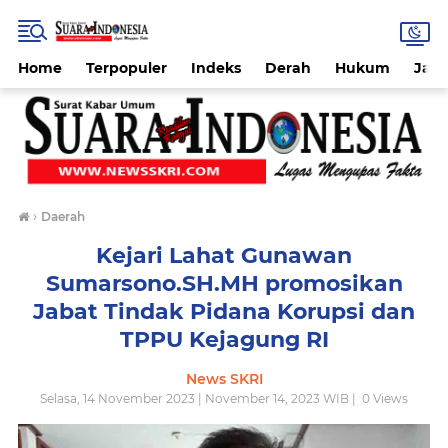
Home
Terpopuler
Indeks
Derah
Hukum
Jab
›
Daerah
Kejari Lahat Gunawan
Sumarsono.SH.MH promosikan
Jabat Tindak Pidana Korupsi dan
TPPU Kejagung RI
News SKRI
Selasa, 14 November 2023 | November 14, 2023 WIB |
0
Views