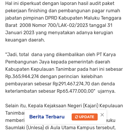
Hal ini diperkuat dengan laporan hasil audit paket
pekerjaan finishing dan pembangunan pagar rumah
jabatan pimpinan DPRD Kabupaten Maluku Tenggara
Barat 2008 Nomor 700/LAK-02/2023 tanggal 31
Januari 2023 yang menyatakan adanya kerugian
keuangan daerah.
"Jadi, total dana yang dikembalikan oleh PT Karya
Pembangunan Jaya kepada pemerintah daerah
Kabupaten Kepulauan Tanimbar pada hari ini sebesar
Rp.365.944.274 dengan perincian kelebihan
pembayaran sebesar Rp291.467.274,70 dan denda
keterlambatan sebesar Rp65.477.000,00" ujarnya.
Selain itu, Kepala Kejaksaan Negeri (Kajari) Kepulauan
×
Tanimbar Gunawan Sumarsono SH MH juga
Berita Terbaru
UPDATE
memberikan kuliah umum di Universitas Lelemuku
Saumlaki (Unlesa) di Aula Utama Kampus tersebut,