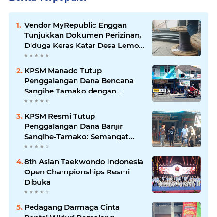
Vendor MyRepublic Enggan
Tunjukkan Dokumen Perizinan,
Diduga Keras Katar Desa Lemo
Disebut Handle Kordinasi
KPSM Manado Tutup
Penggalangan Dana Bencana
Sangihe Tamako dengan
Semangat Tinggi, Dihadiri
Banyak Seniman Ibu Kota
KPSM Resmi Tutup
Penggalangan Dana Banjir
Sangihe-Tamako: Semangat
Kebersamaan & Solidaritas
Tetap Terjaga
8th Asian Taekwondo Indonesia
Open Championships Resmi
Dibuka
Pedagang Darmaga Cinta