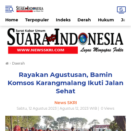
Home
Terpopuler
Indeks
Derah
Hukum
Jab
›
Daerah
Rayakan Agustusan, Bamin
Komsos Karangmalang Ikuti Jalan
Sehat
News SKRI
Sabtu, 12 Agustus 2023 | Agustus 12, 2023 WIB |
0
Views