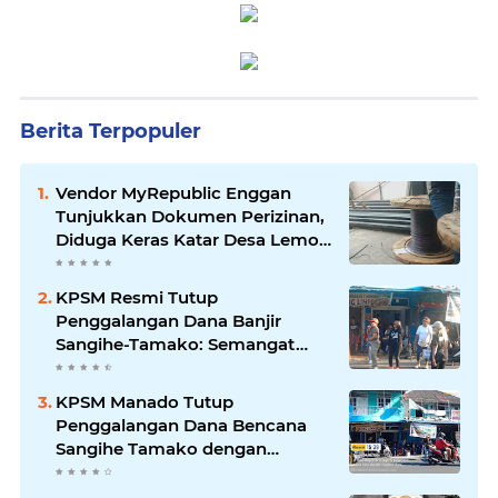
Berita Terpopuler
Vendor MyRepublic Enggan
Tunjukkan Dokumen Perizinan,
Diduga Keras Katar Desa Lemo
Disebut Handle Kordinasi
KPSM Resmi Tutup
Penggalangan Dana Banjir
Sangihe-Tamako: Semangat
Kebersamaan & Solidaritas
Tetap Terjaga
KPSM Manado Tutup
Penggalangan Dana Bencana
Sangihe Tamako dengan
Semangat Tinggi, Dihadiri
Banyak Seniman Ibu Kota