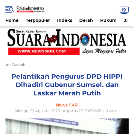
Home
Terpopuler
Indeks
Derah
Hukum
Jab
›
Daerah
Pelantikan Pengurus DPD HIPPI
Dihadiri Gubenur Sumsel. dan
Laskar Merah Putih
News SKRI
Minggu, 27 Agustus 2023 | Agustus 27, 2023 WIB |
0
Views