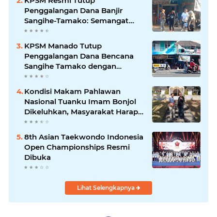
KPSM Resmi Tutup
Penggalangan Dana Banjir
Sangihe-Tamako: Semangat
Kebersamaan & Solidaritas
Tetap Terjaga
KPSM Manado Tutup
Penggalangan Dana Bencana
Sangihe Tamako dengan
Semangat Tinggi, Dihadiri
Banyak Seniman Ibu Kota
Kondisi Makam Pahlawan
Nasional Tuanku Imam Bonjol
Dikeluhkan, Masyarakat Harap
Pemerintah Segera Lakukan
Pembenahan
8th Asian Taekwondo Indonesia
Open Championships Resmi
Dibuka
Lihat Selengkapnya