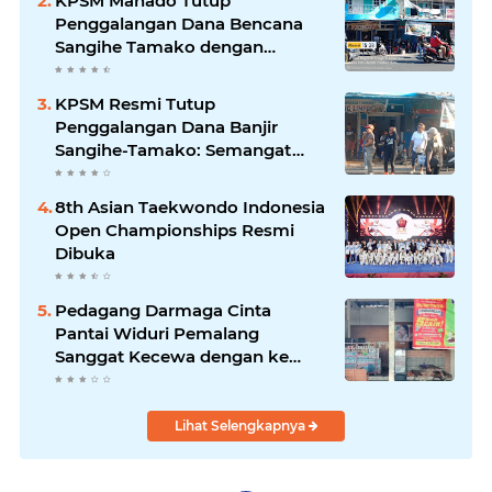
KPSM Manado Tutup
Penggalangan Dana Bencana
Sangihe Tamako dengan
Semangat Tinggi, Dihadiri
Banyak Seniman Ibu Kota
KPSM Resmi Tutup
Penggalangan Dana Banjir
Sangihe-Tamako: Semangat
Kebersamaan & Solidaritas
Tetap Terjaga
8th Asian Taekwondo Indonesia
Open Championships Resmi
Dibuka
Pedagang Darmaga Cinta
Pantai Widuri Pemalang
Sanggat Kecewa dengan ke
Pengurusan Dinas pariwisata
Lihat Selengkapnya