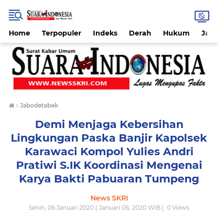
Home
Terpopuler
Indeks
Derah
Hukum
Jab
›
Jabodetabek
Demi Menjaga Kebersihan
Lingkungan Paska Banjir Kapolsek
Karawaci Kompol Yulies Andri
Pratiwi S.IK Koordinasi Mengenai
Karya Bakti Pabuaran Tumpeng
News SKRI
Senin, 06 Januari 2020 | Januari 06, 2020 WIB |
0
Views