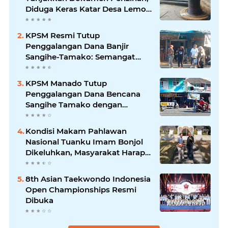
Diduga Keras Katar Desa Lemo
Disebut Handle Kordinasi
KPSM Resmi Tutup
Penggalangan Dana Banjir
Sangihe-Tamako: Semangat
Kebersamaan & Solidaritas
Tetap Terjaga
KPSM Manado Tutup
Penggalangan Dana Bencana
Sangihe Tamako dengan
Semangat Tinggi, Dihadiri
Banyak Seniman Ibu Kota
Kondisi Makam Pahlawan
Nasional Tuanku Imam Bonjol
Dikeluhkan, Masyarakat Harap
Pemerintah Segera Lakukan
Pembenahan
8th Asian Taekwondo Indonesia
Open Championships Resmi
Dibuka