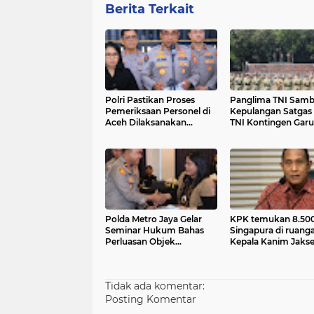
Berita Terkait
Polri Pastikan Proses
Panglima TNI Samb
Pemeriksaan Personel di
Kepulangan Satgas 
Aceh Dilaksanakan
TNI Kontingen Garu
Secara Profesional dan
V MONUSCO
Transparan
Polda Metro Jaya Gelar
KPK temukan 8.500
Seminar Hukum Bahas
Singapura di ruang
Perluasan Objek
Kepala Kanim Jakse
Praperadilan dalam
KUHAP Baru
Tidak ada komentar:
Posting Komentar