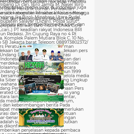
erdekaan pers adalah hak asasi manusia
Keberadaan media siber di Indonesia juga
 siber memiliki karakter khusus sehingga
hak, dan kewajibannya sesuai Undang-
nisasi pers, pengelola media siber, dan