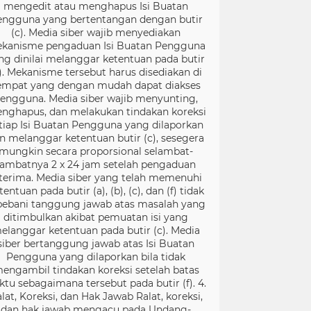
mengedit atau menghapus Isi Buatan
engguna yang bertentangan dengan butir
(c). Media siber wajib menyediakan
kanisme pengaduan Isi Buatan Pengguna
ng dinilai melanggar ketentuan pada butir
). Mekanisme tersebut harus disediakan di
empat yang dengan mudah dapat diakses
engguna. Media siber wajib menyunting,
nghapus, dan melakukan tindakan koreksi
tiap Isi Buatan Pengguna yang dilaporkan
n melanggar ketentuan butir (c), sesegera
mungkin secara proporsional selambat-
lambatnya 2 x 24 jam setelah pengaduan
terima. Media siber yang telah memenuhi
tentuan pada butir (a), (b), (c), dan (f) tidak
bebani tanggung jawab atas masalah yang
ditimbulkan akibat pemuatan isi yang
elanggar ketentuan pada butir (c). Media
siber bertanggung jawab atas Isi Buatan
Pengguna yang dilaporkan bila tidak
engambil tindakan koreksi setelah batas
ktu sebagaimana tersebut pada butir (f). 4.
lat, Koreksi, dan Hak Jawab Ralat, koreksi,
dan hak jawab mengacu pada Undang-