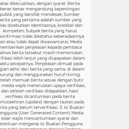
atas dikecualikan, dengan syarat: Berita
benar-benar mengandung kepentingan
publik yang bersifat mendesak; Sumber
berita yang pertama adalah sumber yang
elas disebutkan identitasnya, kredibel dan
kompeten; Subyek berita yang harus
konfirmasi tidak diketahui keberadaannya
an atau tidak dapat diwawancarai; Media
memberikan penjelasan kepada pembaca
ahwa berita tersebut masih memerlukan
rifikasi lebih lanjut yang diupayakan dalam
aktu secepatnya. Penjelasan dimuat pada
gian akhir dari berita yang sama, di dalam
kurung dan menggunakan huruf miring.
etelah memuat berita sesuai dengan butir
), media wajib meneruskan upaya verifikasi,
dan setelah verifikasi didapatkan, hasil
verifikasi dicantumkan pada berita
mutakhiran (update) dengan tautan pada
rita yang belum terverifikasi. 3. Isi Buatan
engguna (User Generated Content) Media
siber wajib mencantumkan syarat dan
etentuan mengenai Isi Buatan Pengguna