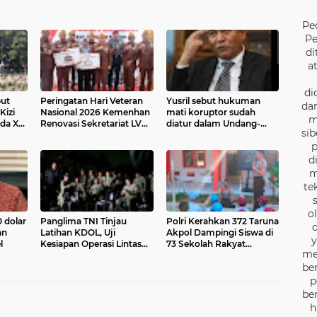
Pe
Pe
di
a
di
ut
Peringatan Hari Veteran
Yusril sebut hukuman
dan
Kizi
Nasional 2026 Kemenhan
mati koruptor sudah
m
da XX-
Renovasi Sekretariat LVRI
diatur dalam Undang-
sib
dan Bedah Rumah
Undang
p
Veteran di 19 Provinsi
d
m
te
o
 dolar
Panglima TNI Tinjau
Polri Kerahkan 372 Taruna
d
an
Latihan KDOL, Uji
Akpol Dampingi Siswa di
y
l
Kesiapan Operasi Lintas
73 Sekolah Rakyat
me
Udara dalam Latihan
Bersama Taruna Akademi
be
Terintegrasi TNI 2026
TNI
p
be
h