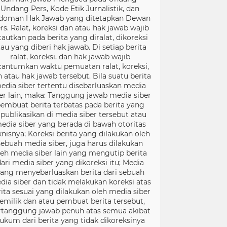
Undang Pers, Kode Etik Jurnalistik, dan
doman Hak Jawab yang ditetapkan Dewan
rs. Ralat, koreksi dan atau hak jawab wajib
tautkan pada berita yang diralat, dikoreksi
tau yang diberi hak jawab. Di setiap berita
ralat, koreksi, dan hak jawab wajib
cantumkan waktu pemuatan ralat, koreksi,
 atau hak jawab tersebut. Bila suatu berita
edia siber tertentu disebarluaskan media
er lain, maka: Tanggung jawab media siber
embuat berita terbatas pada berita yang
ipublikasikan di media siber tersebut atau
edia siber yang berada di bawah otoritas
knisnya; Koreksi berita yang dilakukan oleh
sebuah media siber, juga harus dilakukan
leh media siber lain yang mengutip berita
ari media siber yang dikoreksi itu; Media
ang menyebarluaskan berita dari sebuah
dia siber dan tidak melakukan koreksi atas
rita sesuai yang dilakukan oleh media siber
emilik dan atau pembuat berita tersebut,
rtanggung jawab penuh atas semua akibat
ukum dari berita yang tidak dikoreksinya