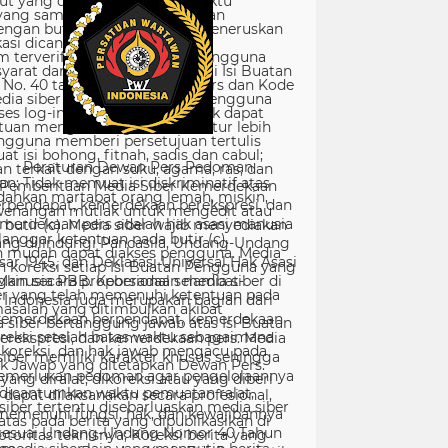
Peraturan Dewan Pers Pedoman
Pemberitaan Media Siber Kemerdekaan
rpendapat, kemerdekaan berekspresi, dan
merdekaan pers adalah hak asasi manusia
ang dilindungi Pancasila, Undang-Undang
sar 1945, dan Deklarasi Universal Hak Asasi
Manusia PBB. Keberadaan media siber di
Indonesia juga merupakan bagian dari
kemerdekaan berpendapat, kemerdekaan
erekspresi, dan kemerdekaan pers. Media
siber memiliki karakter khusus sehingga
merlukan pedoman agar pengelolaannya
dapat dilaksanakan secara profesional,
memenuhi fungsi, hak, dan kewajibannya
sesuai Undang-Undang Nomor 40 Tahun