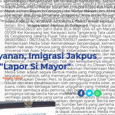
 Kemerdekaan berpendapat, kemerdekaan berekspresi, dan kem
g Dasar 1945, dan Deklarasi Universal Hak Asasi Manusia PBB. 
ndapat, kemerdekaan berekspresi, dan kemerdekaan pers. Media
nya dapat dilaksanakan secara profesional, memenuhi fungsi, 
s dan Kode Etik Jurnalistik. Untuk itu Dewan Persbersama orga
masyarakat menyusun Pedoman
yanan, Imigrasi Jakpus
 "Lapor Si Mayor"
News SKRI
026 | Juni 11, 2026 WIB |
0
Views
SHARE