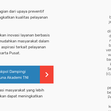
agian dari upaya preventif
ngkatkan kualitas pelayanan
j
di
an inovasi layanan berbasis
d
emudahkan masyarakat dalam
b
spirasi terkait pelayanan
ve
karta Pusat.
w
ba
S
Akpol Dampingi
(c
runa Akademi TNI
pe
asi masyarakat yang lebih
be
apkan dapat meningkatkan
P
k