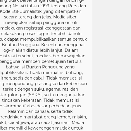
ang tidak bertentangan dengan Undang-
dang No. 40 tahun 1999 tentang Pers dan
Kode Etik Jurnalistik, yang ditempatkan
secara terang dan jelas. Media siber
mewajibkan setiap pengguna untuk
melakukan registrasi keanggotaan dan
melakukan proses log-in terlebih dahulu
tuk dapat mempublikasikan semua bentuk
si Buatan Pengguna. Ketentuan mengenai
log-in akan diatur lebih lanjut. Dalam
gistrasi tersebut, media siber mewajibkan
pengguna memberi persetujuan tertulis
bahwa Isi Buatan Pengguna yang
dipublikasikan: Tidak memuat isi bohong,
fitnah, sadis dan cabul; Tidak memuat isi
ng mengandung prasangka dan kebencian
terkait dengan suku, agama, ras, dan
targolongan (SARA), serta menganjurkan
tindakan kekerasan; Tidak memuat isi
diskriminatif atas dasar perbedaan jenis
kelamin dan bahasa, serta tidak
rendahkan martabat orang lemah, miskin,
akit, cacat jiwa, atau cacat jasmani. Media
iber memiliki kewenangan mutlak untuk