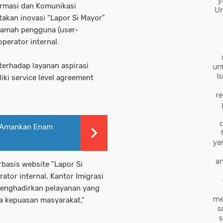
y
formasi dan Komunikasi
Un
akan inovasi "Lapor Si Mayor"
ramah pengguna (user-
perator internal.
 terhadap layanan aspirasi
un
I
iki service level agreement
re
l Amankan Enam
ya
an
basis website "Lapor Si
ator internal, Kantor Imigrasi
menghadirkan pelayanan yang
me
da kepuasan masyarakat,"
s
s