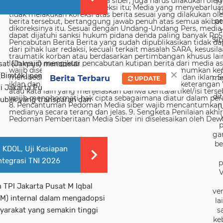
19
U
pe
Sib
usat (Jakpus) menggelar
×
 (Bimtek) pengoperasian
me
Berita Terbaru
UPDATE
si Jakarta Pusat, Kamis, dalam
di
ublik yang transparan dan
(
p
ga
be
 KDOL, Uji Kesiapan
ntegrasi TNI 2026
p
V
n TPI Jakarta Pusat M Iqbal
ver
DM) internal dalam mengadopsi
la
s
yarakat yang semakin tinggi
ke