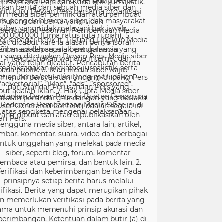
99 tentang Pers dan Kode Etik Jurnalistik.
ntuk itu Dewan Pers bersama organisasi
rs, pengelola media siber, dan masyarakat
menyusun Pedoman Pemberitaan Media
er sebagai berikut: 1. Ruang Lingkup Media
Siber adalah segala bentuk media yang
menggunakan wahana internet dan
melaksanakan kegiatan jurnalistik, serta
menuhi persyaratan Undang-Undang Pers
dan Standar Perusahaan Pers yang
tetapkan Dewan Pers. Isi Buatan Pengguna
User Generated Content) adalah segala isi
yang dibuat dan atau dipublikasikan oleh
engguna media siber, antara lain, artikel,
mbar, komentar, suara, video dan berbagai
ntuk unggahan yang melekat pada media
siber, seperti blog, forum, komentar
embaca atau pemirsa, dan bentuk lain. 2.
erifikasi dan keberimbangan berita Pada
prinsipnya setiap berita harus melalui
ifikasi. Berita yang dapat merugikan pihak
in memerlukan verifikasi pada berita yang
ama untuk memenuhi prinsip akurasi dan
berimbangan. Ketentuan dalam butir (a) di