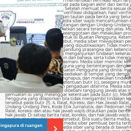
be
ke
y
Da
b
me
ingapura di ruangan