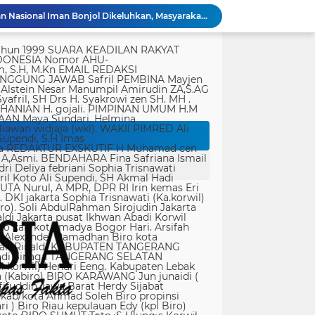
Kondisi Makam Pahlawan Nasional Iman Bonjol Dikeluhkan, Masyarakat Harap Pemerintah Segera Lakukan Pembenahan
PWI Kota Tangerang Serahkan SK ke Kesbangpol, Wawan Fauzi: Peran Media Bisa Berdampak Besar hingga Fatal
tik, yang ditempatkan secara terang dan jelas. Media siber mewajibkan setiap pengguna untuk melakukan registrasi keanggotaan dan melakukan proses log-in terlebih dahulu untuk dapat mempublikasikan semua bentuk Isi Buatan Pengguna. Ketentuan mengenai log-in akan diatur lebih lanjut. Dalam registrasi tersebut, media siber mewajibkan pengguna memberi persetujuan tertulis bahwa Isi Buatan Pengguna yang dipublikasikan: Tidak memuat isi bohong, fitnah, sadis dan cabul; Tidak memuat isi yang mengandung prasangka dan kebencian terkait dengan suku, agama, ras, dan antargolongan (SARA), serta menganjurkan tindakan kekerasan; Tidak memuat isi diskriminatif atas dasar perbedaan jenis kelamin dan bahasa, serta tidak merendahkan martabat orang lemah, miskin, sakit, cacat jiwa, atau cacat jasmani. Media siber memiliki kewenangan mutlak untuk mengedit atau menghapus Isi Buatan Pengguna yang bertentangan dengan butir (c). Media siber wajib menyediakan mekanisme pengaduan Isi Buatan Pengguna yang dinilai melanggar ketentuan pada butir (c). Mekanisme tersebut harus disediakan di tempat yang dengan mudah dapat diakses pengguna. Media siber wajib menyunting, menghapus, dan melakukan tindakan koreksi setiap Isi Buatan Pengguna yang dilaporkan dan melanggar ketentuan butir (c), sesegera mungkin secara proporsional selambat-lambatnya 2 x 24 jam setelah pengaduan diterima. Media siber yang telah memenuhi ketentuan pada butir (a), (b), (c), dan (f) tidak dibebani tanggung jawab atas masalah yang ditimbulkan akibat pemuatan isi yang melanggar ketentuan pada butir (c). Media siber bertanggung jawab atas Isi Buatan Pengguna yang dilaporkan bila tidak mengambil tindakan koreksi setelah batas waktu sebagaimana tersebut pada butir (f). 4. Ralat, Koreksi, dan Hak Jawab Ralat, koreksi, dan hak jawab mengacu pada Undang-Undang Pers, Kode Etik Jurnalistik, dan Pedoman Hak Jawab yang ditetapkan Dewan Pers. Ralat, koreksi dan atau hak jawab wajib ditautkan pada berita yang diralat, dikoreksi atau yang diberi hak jawab. Di setiap berita ralat, koreksi, dan hak jawab wajib dicantumkan waktu pemuatan ralat, koreksi, dan atau hak jawab tersebut. Bila suatu berita media siber tertentu disebarluaskan media siber lain, maka: Tanggung jawab media siber pembuat berita terbatas pada berita yang dipublikasikan di media siber tersebut atau media siber yang berada di bawah otoritas teknisnya; Koreksi berita yang dilakukan oleh sebuah media siber, juga harus dilakukan oleh media siber lain yang mengutip berita dari media siber yang dikoreksi itu; Media yang menyebarluaskan berita dari sebuah media siber dan tidak melakukan koreksi atas berita sesuai yang dilakukan oleh media siber pemilik dan atau pembuat berita tersebut, bertanggung jawab penuh atas semua akibat hukum dari berita yang tidak dikoreksinya itu. Sesuai dengan Undang-Undang Pers, media siber yang tidak melayani hak jawab dapat dijatuhi sanksi hukum pidana denda paling banyak Rp500.000.000 (Lima ratus juta rupiah). 5. Pencabutan Berita Berita yang sudah dipublikasikan tidak dapat dicabut karena alasan penyensoran dari pihak luar redaksi, kecuali terkait masalah SARA, kesusilaan, masa depan anak, pengalaman traumatik korban atau berdasarkan pertimbangan khusus lain yang ditetapkan Dewan Pers. Media siber lain wajib mengikuti pencabutan kutipan berita dari media asal yang telah dicabut. Pencabutan berita wajib disertai dengan alasan pencabutan dan diumumkan kepada publik. 6. Iklan Media siber wajib membedakan dengan tegas antara produk berita dan iklan. Setiap berita/artikel/isi yang merupakan iklan dan atau isi berbayar wajib mencantumkan keterangan ”advertorial”, ”iklan”, ”ads”, ”spons
Bapenda) Kabupaten Bekasi bersama sejumlah instansi terkait menggelar operasi
Panglima TNI Sambut Kepulangan Satgas Kizi TNI Kontingen Garuda XX-V MONUSCO
KAPOLDA JABAR TINJAU LAHAN PENANAMAN BIBIT BAWANG PUTIH DI CIATER, DUKUNG PROGRAM KETAHANAN PANGAN NASIONAL
Peringatan Hari Veteran Nasional 2026 Kemenhan Renovasi Sekretariat LVRI dan Bedah Rumah Veteran di 19 Provinsi
ati koruptor sudah diatur dalam Undang-Undang
Polda Metro Jaya Gelar Seminar Hukum Bahas Perluasan Objek Praperadilan dalam KUHAP Baru
rtasi empat warga China buronan pemerintah
Polri Pastikan Proses Pemeriksaan Personel di Aceh Dilaksanakan Secara Profesional dan Transparan