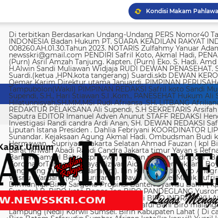
Di terbitkan Berdasarkan Undang-Undang PERS Nomor40 Tahun 1999 SUARA KEADILAN RAKYAT INDONESIA Badan Hukum PT. SUARA KEADILAN RAKYAT INDONESIA Nomor AHU-008260.AH.01.30.Tahun 2023. NOTARIS Zulfahmy Yanuar Adam, S.H, M.Kn EMAIL REDAKSI newsskri@gmail.com PENDIRI Safril Koto, Akmal Hadi, PENANGGUNG JAWAB Safril PEMBINA Mayjen (Purn) Asril Amzah Tanjung. Kapten. (Purn) Eko. S. Hadi. Amd Alstein Nesar Manumpil Amirudin ZA,S.AG H.Alwin Sandi Muliawan Widjaja RUDI DEWAN PENASEHAT. Syafril, SH Drs H. Syakrowi zen SH. MH . Suardi.(ketua ,HPN.kota tangerang) Suardi.skb DEWAN KEROHANIAN H. gojali. PIMPINAN UMUM H.M Qemar Karim Direktur utama Januardi. PIMPINAN PERUSAHAAN Maya Sundari. Helmina Tampubolon(Wakil) PIMPINAN REDAKSI Safril koto Sandi Muliawan widjaja (wkl). WAKIl PIMRED Ali Supendi, S.H., Hari Stiawan S.I .Kom., PANESEHAT Hukum Ali Supendi, S.H Imas Hilatunnisyah,SH.MM.MSi Rudi Afriansa ,SH. LITBANG Afriliana REDAKTUR EXSKUTIF H Muhamad cen REDAKTUR PELAKSANA Ali Supendi, S.H SEKRETARIS Arsifah A,Asmi. BENDAHARA Fina Safriana Ismail Saputra EDITOR Imanuel Adven Anunut STAFF REDAKSI Hendri Deliya febriani Sophia Trisnawati Investigasi Randi candra Ardi Anan, SH. DEWAN REDAKSI Safril Koto Ali Supendi, SH Akmal Hadi Liputan Istana Presiden . Dahlia Febriyani KOORDINATOR LIPUTA Nurul, A MPR, DPR RI Irin kemas Eri Sunandar. Kejaksaan Agung Akmal Hadi. Ombudsman Budi k. DKI jakarta Sophia Trisnawati (Ka.korwil) Hermawan . Supriyadi. Jakarta Selatan Ahmad Fauzan ( kpl Biro). Soli AbdulRahman Sirojudin Jakarta barat Ikhwan Abadi Randi Candra Jakarta timur Yayan s Refnaldi Jakarta pusat Ikhwan Abadi Korwil Banten Samsul Bahri (kpl kowil) Wirson risman Indra joni . Biro kab/kota madya Bogor Hari. Arsifah KordinatorTangerang raya Rizwan Aidil ( kpl. Perwakilan). Boy Alexander Ramadhan Biro kota Tangerang Wisnu Wardana(kpl). Irin Kamas Andriyano Anugrah Rinaldi KABUPATEN TANGERANG Wisnu Wardana (kpl) Nuriyaman David Natanael Manik Sufriadi Sinaga TANGERANG SELATAN Dirman(kpl Biro) Sargono Propinsi Banten Syamsu Bahri ( kpl korwil) Hendri Eeng. Kabupaten Lebak Syamsul B. BIRO kota Bogor Jon BIRO PANDEGLANG Yusron (Kabiro) BIRO KARAWANG Jun junaidi ( kpl Biro) Ugi . BIRO KUNINGAN Nurhadi BIRO INDRAMAYU Afifuddin Jawa Barat Herdy Sijabat (kapowil). BIRO JAWA TIMUR Sofiyan Saful Bahi Biro malang kab/kota Ahmad Soleh Biro propinsi Lampung (Nedi) Korwil Sumsel. Birin Kabupaten Lahat ( Di cari ) Biro Riau kepulauan Edy (kpl Biro) Biro Batam Safarudin Sumbar Afrizon koto(ka korwil) Yusril koto BIRO SUMUT Toto. S Ulung s Korwil Bangka Belitung Zulkarnai Susilawati Roni Saputra Biro Palembang Di cari. Biro Jambi M. Naser Biro Riau Hermain Biro Pesisir Barat (Krui) yepta Rijaya Kalimantan Barat Hendrik Usman Perwakilan Maluku Utara Raymon Caniago kota Madya Manado Ismail Hamadi kabupaten Minahasa Alstein Nesar Manumpil (kpl Biro) Menahasa Tenggara Hanny krestofel Gumalang (ka.Biro). Minahasa Utara Rydel Gumalang.(ka.Biro). kabupaten Bolmong Dicari. (Kpl biro). Kabupaten Salayar (Dicari). Polda Sulut (Alstein Nesar N). KORWIL INDONESIA TIMUR Ismail Hamadi .(kepala Korwil). Biro Tidore Chika Citra lestari. Biro Ternate Ismit Mohtar Biro Papua & Papua Barat (..,cari..) PT keadilan rakyat Indonesia BRI 720701004536531 a/n Safril Bank BCA 8681 1266 43 a/n Maryatun Redaksi. Jln Ciujung Raya no 4 Rt 01/009 Kel Karawang kec Karawaci kota Tangerang Tata usaha. Komplek Palem Mutiara Blok C. 10 No. 66 Cengkareng Jakarta Pusat Tata usaha Daan Mogot raya no 5B Jakarta barat Telepon: 088973802372/ 0858315860 / 0821134676 /081367093927 pedoman Dewan Pers Peraturan Dewan Pers Pedoman Pemberitaan Media Siber Kemerdekaan berpendapat, kemerdekaan berekspresi, dan kemerdekaan pers adalah hak asasi manusia yang dilindungi Pancasila, Undang-Undang Dasar 1945, dan Deklarasi Universal Hak Asasi Manusia PBB. Keberadaan media siber di Indonesia juga merupakan bagian dari kemerdekaan berpendapat, kemerdekaan berekspresi, dan kemerdekaan pers. Media siber memiliki karakter khusus sehingga memerlukan pedoman agar pengelolaannya dapat dilaksanakan secara profesional, memenuhi fungsi, hak, dan kewajibannya sesuai Undang-Undang Nomor 40 Tahun 1999 tentang Pers dan Kode Etik Jurnalistik. Untuk itu Dewan Pers bersama organisasi pers, pengelola media siber, dan masyarakat menyusun Pedoman Pemberitaan Media Siber sebagai berikut: 1. Ruang Lingkup Media Siber adalah segala bentuk media yang menggunakan wahana internet dan melaksanakan kegiatan jurnalistik, serta memenuhi persyaratan Undang-Undang Pers dan Standar Perusahaan Pers yang ditetapkan Dewan Pers. Isi Buatan Pengguna (User Generated Content) adalah segala isi yang dibuat dan atau dipublikasikan oleh pengguna media siber, antara lain, artikel, gambar, komentar, suara, video dan berbagai bentuk unggahan yang melekat pada media siber, seperti blog, forum, komentar pembaca atau pemirsa, dan bentuk lain. 2. Verifikasi dan keberimbangan berita Pada prinsipnya setiap berita harus melalui verifikasi. Berita yang dapat merugikan pihak lain memerlukan verifikasi pada berita yang sama untuk memenuhi prinsip akurasi dan keberimbangan. Ketentuan dalam butir (a) di atas dikecualikan, dengan syarat: Berita benar-benar mengandung kepentingan publik yang bersifat mendesak; Sumber berita yang pertama adalah sumber yang jelas disebutkan identitasnya, kredibel dan kompeten; Subyek berita yang harus dikonfirmasi tidak diketahui keberadaannya dan atau tidak dapat diwawancarai; Media memberikan penjelasan kepada pembaca bahwa berita tersebut masih memerlukan verifikasi lebih lanjut yang diupayakan dalam waktu secepatnya. Penjelasan dimuat pada bagian akhir dari berita yang sama, di dalam kurung dan menggunakan huruf miring. Setelah memuat berita sesuai dengan butir (c), media wajib meneruskan upaya verifikasi, dan setelah verifikasi didapatkan, hasil verifikasi dicantumkan pada berita pemutakhiran (update) dengan tautan pada berita yang belum terverifikasi. 3. Isi Buatan Pengguna (User Generated Content) Media siber wajib mencantumkan syarat dan ketentuan mengenai Isi Buatan Pengguna yang tidak bertentangan dengan Undang-Undang No. 40 tahun 1999 tentang Pers dan Kode Etik Jurnalis
Yusril sebut hukuman m
Imigrasi Semarang depo