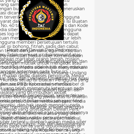
Peraturan Dewan Pers Pedoman
Pemberitaan Media Siber Kemerdekaan
rpendapat, kemerdekaan berekspresi, dan
merdekaan pers adalah hak asasi manusia
ang dilindungi Pancasila, Undang-Undang
sar 1945, dan Deklarasi Universal Hak Asasi
Manusia PBB. Keberadaan media siber di
Indonesia juga merupakan bagian dari
kemerdekaan berpendapat, kemerdekaan
erekspresi, dan kemerdekaan pers. Media
siber memiliki karakter khusus sehingga
merlukan pedoman agar pengelolaannya
dapat dilaksanakan secara profesional,
memenuhi fungsi, hak, dan kewajibannya
sesuai Undang-Undang Nomor 40 Tahun