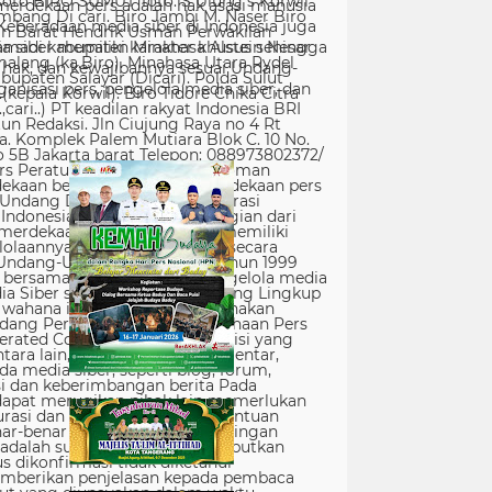
erdekaan pers adalah hak asasi manusia
Keberadaan media siber di Indonesia juga
 siber memiliki karakter khusus sehingga
hak, dan kewajibannya sesuai Undang-
nisasi pers, pengelola media siber, dan