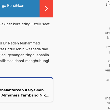
y
Un
rga Bersihkan
akibat korsleting listrik saat
un
I
Pol Dr Raden Muhammad
re
kat untuk lebih waspada dan
rjadi genangan tinggi apabila
amtibmas dapat menghubungi
ya
an
u Almahera Tambang Nikel
me
s
s