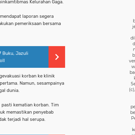
binkamtibmas Kelurahan Gaga.
 mendapat laporan segera
elakukan pemeriksaan bersama
j
di
d
 Buku, Jazuli
b
oll
ve
w
ba
evakuasi korban ke klinik
 pertama. Namun, sesampainya
S
(c
gal dunia.
b pasti kematian korban. Tim
pe
ntuk memastikan penyebab
be
P
k terjadi hal serupa.
k