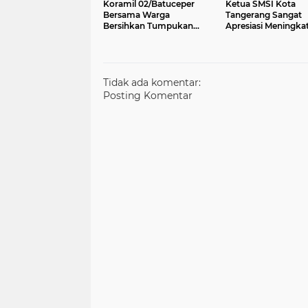
Koramil 02/Batuceper
Ketua SMSI Kota
Bersama Warga
Tangerang Sangat
Bersihkan Tumpukan
Apresiasi Meningka
Sampah di Jurumudi
Perkembangan U
Tidak ada komentar:
Posting Komentar