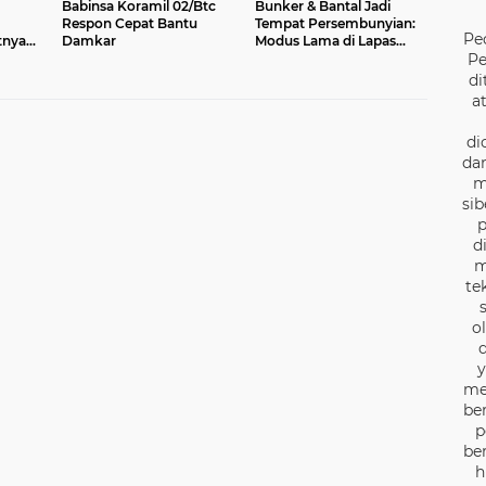
Babinsa Koramil 02/Btc
Bunker & Bantal Jadi
Respon Cepat Bantu
Tempat Persembunyian:
Pe
tnya
Damkar
Modus Lama di Lapas
MKM
Pemuda Terbongkar
Pe
di
a
di
dan
m
sib
p
d
m
te
o
d
y
me
be
p
be
h