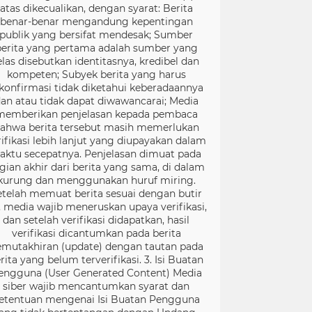
atas dikecualikan, dengan syarat: Berita
benar-benar mengandung kepentingan
publik yang bersifat mendesak; Sumber
berita yang pertama adalah sumber yang
elas disebutkan identitasnya, kredibel dan
kompeten; Subyek berita yang harus
konfirmasi tidak diketahui keberadaannya
an atau tidak dapat diwawancarai; Media
memberikan penjelasan kepada pembaca
ahwa berita tersebut masih memerlukan
rifikasi lebih lanjut yang diupayakan dalam
aktu secepatnya. Penjelasan dimuat pada
gian akhir dari berita yang sama, di dalam
kurung dan menggunakan huruf miring.
etelah memuat berita sesuai dengan butir
), media wajib meneruskan upaya verifikasi,
dan setelah verifikasi didapatkan, hasil
verifikasi dicantumkan pada berita
mutakhiran (update) dengan tautan pada
rita yang belum terverifikasi. 3. Isi Buatan
engguna (User Generated Content) Media
siber wajib mencantumkan syarat dan
etentuan mengenai Isi Buatan Pengguna