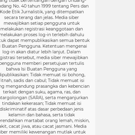
ang tidak bertentangan dengan Undang-
dang No. 40 tahun 1999 tentang Pers dan
Kode Etik Jurnalistik, yang ditempatkan
secara terang dan jelas. Media siber
mewajibkan setiap pengguna untuk
melakukan registrasi keanggotaan dan
melakukan proses log-in terlebih dahulu
tuk dapat mempublikasikan semua bentuk
si Buatan Pengguna. Ketentuan mengenai
log-in akan diatur lebih lanjut. Dalam
gistrasi tersebut, media siber mewajibkan
pengguna memberi persetujuan tertulis
bahwa Isi Buatan Pengguna yang
dipublikasikan: Tidak memuat isi bohong,
fitnah, sadis dan cabul; Tidak memuat isi
ng mengandung prasangka dan kebencian
terkait dengan suku, agama, ras, dan
targolongan (SARA), serta menganjurkan
tindakan kekerasan; Tidak memuat isi
diskriminatif atas dasar perbedaan jenis
kelamin dan bahasa, serta tidak
rendahkan martabat orang lemah, miskin,
akit, cacat jiwa, atau cacat jasmani. Media
iber memiliki kewenangan mutlak untuk