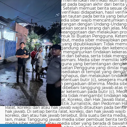
be
ke
y
Da
b
me