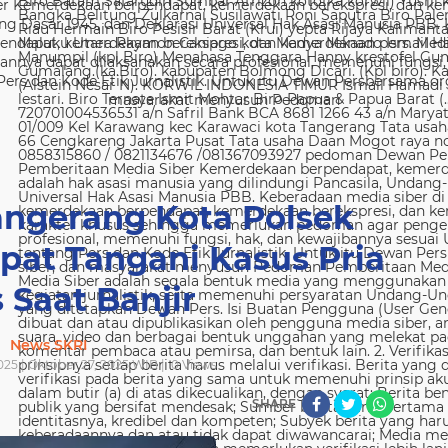
 Kemerdekaan berpendapat, kemerdekaan berekspresi, dan kem
g Dasar 1945, dan Deklarasi Universal Hak Asasi Manusia PBB. 
ndapat, kemerdekaan berekspresi, dan kemerdekaan pers. Media
nya dapat dilaksanakan secara profesional, memenuhi fungsi, 
s dan Kode Etik Jurnalistik. Untuk itu Dewan Persbersama orga
masyarakat menyusun Pedoman
angerang Kota Polsek
pat Tangani Kasus Pria
 Saat Banjir
News SKRI
025 | Oktober 27, 2025 WIB |
0
Views
SHARE