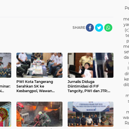
P
me
ya
SHARE
(c
t
p
me
se
da
di
ke
PWI Kota Tangerang
Jurnalis Diduga
di
minar:
Serahkan SK ke
Diintimidasi di FIF
i
Kesbangpol, Wawan
Tangcity, PWI dan JTR:
m
Fauzi: Peran Media Bisa
“Ini Ancaman Serius
Berdampak Besar hingga
Kebebasan Pers”
Fatal
m
wa
Ra