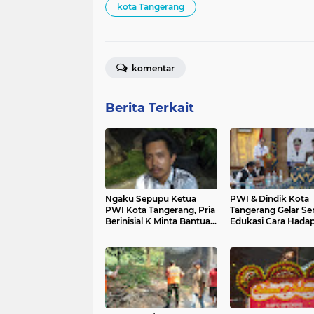
kota Tangerang
komentar
Berita Terkait
Ngaku Sepupu Ketua
PWI & Dindik Kota
PWI Kota Tangerang, Pria
Tangerang Gelar Se
Berinisial K Minta Bantuan
Edukasi Cara Hadap
ke Wali Kota
Wartawan Tidak
Profesional