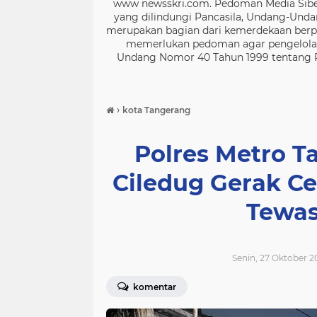
www newsskri.com. Pedoman Media Siber
yang dilindungi Pancasila, Undang-Undan
merupakan bagian dari kemerdekaan berpe
memerlukan pedoman agar pengelolaan
Undang Nomor 40 Tahun 1999 tentang Per
›
kota Tangerang
Polres Metro T
Ciledug Gerak Ce
Tewas
Senin, 27 Oktober 2
komentar