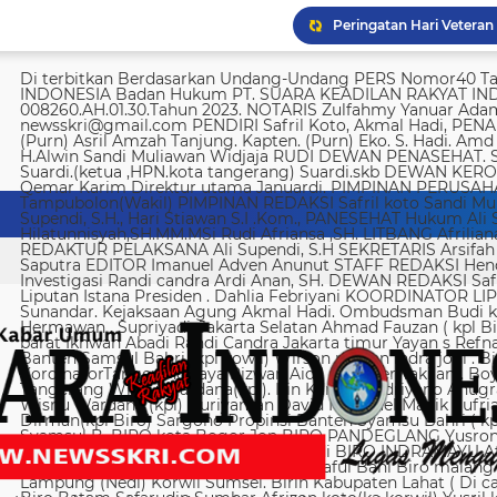
Yusril sebut hukuman m
Di terbitkan Berdasarkan Undang-Undang PERS Nomor40 Tahun 1999 SUARA KEADILAN RAKYAT INDONESIA Badan Hukum PT. SUARA KEADILAN RAKYAT INDONESIA Nomor AHU-008260.AH.01.30.Tahun 2023. NOTARIS Zulfahmy Yanuar Adam, S.H, M.Kn EMAIL REDAKSI newsskri@gmail.com PENDIRI Safril Koto, Akmal Hadi, PENANGGUNG JAWAB Safril PEMBINA Mayjen (Purn) Asril Amzah Tanjung. Kapten. (Purn) Eko. S. Hadi. Amd Alstein Nesar Manumpil Amirudin ZA,S.AG H.Alwin Sandi Muliawan Widjaja RUDI DEWAN PENASEHAT. Syafril, SH Drs H. Syakrowi zen SH. MH . Suardi.(ketua ,HPN.kota tangerang) Suardi.skb DEWAN KEROHANIAN H. gojali. PIMPINAN UMUM H.M Qemar Karim Direktur utama Januardi. PIMPINAN PERUSAHAAN Maya Sundari. Helmina Tampubolon(Wakil) PIMPINAN REDAKSI Safril koto Sandi Muliawan widjaja (wkl). WAKIl PIMRED Ali Supendi, S.H., Hari Stiawan S.I .Kom., PANESEHAT Hukum Ali Supendi, S.H Imas Hilatunnisyah,SH.MM.MSi Rudi Afriansa ,SH. LITBANG Afriliana REDAKTUR EXSKUTIF H Muhamad cen REDAKTUR PELAKSANA Ali Supendi, S.H SEKRETARIS Arsifah A,Asmi. BENDAHARA Fina Safriana Ismail Saputra EDITOR Imanuel Adven Anunut STAFF REDAKSI Hendri Deliya febriani Sophia Trisnawati Investigasi Randi candra Ardi Anan, SH. DEWAN REDAKSI Safril Koto Ali Supendi, SH Akmal Hadi Liputan Istana Presiden . Dahlia Febriyani KOORDINATOR LIPUTA Nurul, A MPR, DPR RI Irin kemas Eri Sunandar. Kejaksaan Agung Akmal Hadi. Ombudsman Budi k. DKI jakarta Sophia Trisnawati (Ka.korwil) Hermawan . Supriyadi. Jakarta Selatan Ahmad Fauzan ( kpl Biro). Soli AbdulRahman Sirojudin Jakarta barat Ikhwan Abadi Randi Candra Jakarta timur Yayan s Refnaldi Jakarta pusat Ikhwan Abadi Korwil Banten Samsul Bahri (kpl kowil) Wirson risman Indra joni . Biro kab/kota madya Bogor Hari. Arsifah KordinatorTangerang raya Rizwan Aidil ( kpl. Perwakilan). Boy Alexander Ramadhan Biro kota Tangerang Wisnu Wardana(kpl). Irin Kamas Andriyano Anugrah Rinaldi KABUPATEN TANGERANG Wisnu Wardana (kpl) Nuriyaman David Natanael Manik Sufriadi Sinaga TANGERANG SELATAN Dirman(kpl Biro) Sargono Propinsi Banten Syamsu Bahri ( kpl korwil) Hendri Eeng. Kabupaten Lebak Syamsul B. BIRO kota Bogor Jon BIRO PANDEGLANG Yusron (Kabiro) BIRO KARAWANG Jun junaidi ( kpl Biro) Ugi . BIRO KUNINGAN Nurhadi BIRO INDRAMAYU Afifuddin Jawa Barat Herdy Sijabat (kapowil). BIRO JAWA TIMUR Sofiyan Saful Bahi Biro malang kab/kota Ahmad Soleh Biro propinsi Lampung (Nedi) Korwil Sumsel. Birin Kabupaten Lahat ( Di cari ) Biro Riau kepulauan Edy (kpl Biro) Biro Batam Safarudin Sumbar Afrizon koto(ka korwil) Yusril koto BIRO SUMUT Toto. S Ulung s Korwil Bangka Belitung Zulkarnai Susilawati Roni Saputra Biro Palembang Di cari. Biro Jambi M. Naser Biro Riau Hermain Biro Pesisir Barat (Krui) yepta Rijaya Kalimantan Barat Hendrik Usman Perwakilan Maluku Utara Raymon Caniago kota Madya Manado Ismail Hamadi kabupaten Minahasa Alstein Nesar Manumpil (kpl Biro) Menahasa Tenggara Hanny krestofel Gumalang (ka.Biro). Minahasa Utara Rydel Gumalang.(ka.Biro). kabupaten Bolmong Dicari. (Kpl biro). Kabupaten Salayar (Dicari). Polda Sulut (Alstein Nesar N). KORWIL INDONESIA TIMUR Ismail Hamadi .(kepala Korwil). Biro Tidore Chika Citra lestari. Biro Ternate Ismit Mohtar Biro Papua & Papua Barat (..,cari..) PT keadilan rakyat Indonesia BRI 720701004536531 a/n Safril Bank BCA 8681 1266 43 a/n Maryatun Redaksi. Jln Ciujung Raya no 4 Rt 01/009 Kel Karawang kec Karawaci kota Tangerang Tata usaha. Komplek Palem Mutiara Blok C. 10 No. 66 Cengkareng Jakarta Pusat Tata usaha Daan Mogot raya no 5B Jakarta barat Telepon: 088973802372/ 0858315860 / 0821134676 /081367093927 pedoman Dewan Pers Peraturan Dewan Pers Pedoman Pemberitaan Media Siber Kemerdekaan berpendapat, kemerdekaan berekspresi, dan kemerdekaan pers adalah hak asasi manusia yang dilindungi Pancasila, Undang-Undang Dasar 1945, dan Deklarasi Universal Hak Asasi Manusia PBB. Keberadaan media siber di Indonesia juga merupakan bagian dari kemerdekaan berpendapat, kemerdekaan berekspresi, dan kemerdekaan pers. Media siber memiliki karakter khusus sehingga memerlukan pedoman agar pengelolaannya dapat dilaksanakan secara profesional, memenuhi fungsi, hak, dan kewajibannya sesuai Undang-Undang Nomor 40 Tahun 1999 tentang Pers dan Kode Etik Jurnalistik. Untuk itu Dewan Pers bersama organisasi pers, pengelola media siber, dan masyarakat menyusun Pedoman Pemberitaan Media Siber sebagai berikut: 1. Ruang Lingkup Media Siber adalah segala bentuk media yang menggunakan wahana internet dan melaksanakan kegiatan jurnalistik, serta memenuhi persyaratan Undang-Undang Pers dan Standar Perusahaan Pers yang ditetapkan Dewan Pers. Isi Buatan Pengguna (User Generated Content) adalah segala isi yang dibuat dan atau dipublikasikan oleh pengguna media siber, antara lain, artikel, gambar, komentar, suara, video dan berbagai bentuk unggahan yang melekat pada media siber, seperti blog, forum, komentar pembaca atau pemirsa, dan bentuk lain. 2. Verifikasi dan keberimbangan berita Pada prinsipnya setiap berita harus melalui verifikasi. Berita yang dapat merugikan pihak lain memerlukan verifikasi pada berita yang sama untuk memenuhi prinsip akurasi dan keberimbangan. Ketentuan dalam butir (a) di atas dikecualikan, dengan syarat: Berita benar-benar mengandung kepentingan publik yang bersifat mendesak; Sumber berita yang pertama adalah sumber yang jelas disebutkan identitasnya, kredibel dan kompeten; Subyek berita yang harus dikonfirmasi tidak diketahui keberadaannya dan atau tidak dapat diwawancarai; Media memberikan penjelasan kepada pembaca bahwa berita tersebut masih memerlukan verifikasi lebih lanjut yang diupayakan dalam waktu secepatnya. Penjelasan dimuat pada bagian akhir dari berita yang sama, di dalam kurung dan menggunakan huruf miring. Setelah memuat berita sesuai dengan butir (c), media wajib meneruskan upaya verifikasi, dan setelah verifikasi didapatkan, hasil verifikasi dicantumkan pada berita pemutakhiran (update) dengan tautan pada berita yang belum terverifikasi. 3. Isi Buatan Pengguna (User Generated Content) Media siber wajib mencantumkan syarat dan ketentuan mengenai Isi Buatan Pengguna yang tidak bertentangan dengan Undang-Undang No. 40 tahun 1999 tentang Pers dan Kode Etik Jurnalis
Imigrasi Semarang depo