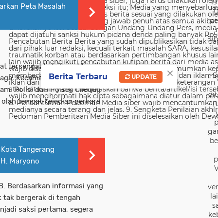
19
arkan Peta Masalah
U
pe
Sib
 tersengat listrik saat banjir
×
me
Berita Terbaru
UPDATE
aga, Kecamatan Larangan,
m. Polisi dari Polsek Ciledug
di
 olah tempat kejadian perkara
(
p
ga
be
I Kota Tangerang
p
a H. Maryono
V
WIB. Berdasarkan informasi yang
ver
la
 tak bergerak di tengah
s
njadi saksi pertama, segera
ke