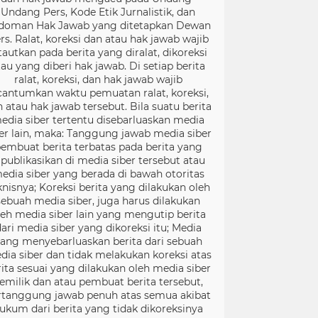
Undang Pers, Kode Etik Jurnalistik, dan
doman Hak Jawab yang ditetapkan Dewan
rs. Ralat, koreksi dan atau hak jawab wajib
tautkan pada berita yang diralat, dikoreksi
tau yang diberi hak jawab. Di setiap berita
ralat, koreksi, dan hak jawab wajib
cantumkan waktu pemuatan ralat, koreksi,
 atau hak jawab tersebut. Bila suatu berita
edia siber tertentu disebarluaskan media
er lain, maka: Tanggung jawab media siber
embuat berita terbatas pada berita yang
ipublikasikan di media siber tersebut atau
edia siber yang berada di bawah otoritas
knisnya; Koreksi berita yang dilakukan oleh
sebuah media siber, juga harus dilakukan
leh media siber lain yang mengutip berita
ari media siber yang dikoreksi itu; Media
ang menyebarluaskan berita dari sebuah
dia siber dan tidak melakukan koreksi atas
rita sesuai yang dilakukan oleh media siber
emilik dan atau pembuat berita tersebut,
rtanggung jawab penuh atas semua akibat
ukum dari berita yang tidak dikoreksinya