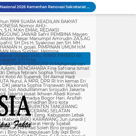
Peringatan Hari Veteran Nasional 2026 Kemenhan Renovasi Sekretariat LVRI dan Bedah Rumah Veteran di 19 Provinsi
ati koruptor sudah diatur dalam Undang-Undang
tik, yang ditempatkan secara terang dan jelas. Media siber mewajibkan setiap pengguna untuk melakukan registrasi keanggotaan dan melakukan proses log-in terlebih dahulu untuk dapat mempublikasikan semua bentuk Isi Buatan Pengguna. Ketentuan mengenai log-in akan diatur lebih lanjut. Dalam registrasi tersebut, media siber mewajibkan pengguna memberi persetujuan tertulis bahwa Isi Buatan Pengguna yang dipublikasikan: Tidak memuat isi bohong, fitnah, sadis dan cabul; Tidak memuat isi yang mengandung prasangka dan kebencian terkait dengan suku, agama, ras, dan antargolongan (SARA), serta menganjurkan tindakan kekerasan; Tidak memuat isi diskriminatif atas dasar perbedaan jenis kelamin dan bahasa, serta tidak merendahkan martabat orang lemah, miskin, sakit, cacat jiwa, atau cacat jasmani. Media siber memiliki kewenangan mutlak untuk mengedit atau menghapus Isi Buatan Pengguna yang bertentangan dengan butir (c). Media siber wajib menyediakan mekanisme pengaduan Isi Buatan Pengguna yang dinilai melanggar ketentuan pada butir (c). Mekanisme tersebut harus disediakan di tempat yang dengan mudah dapat diakses pengguna. Media siber wajib menyunting, menghapus, dan melakukan tindakan koreksi setiap Isi Buatan Pengguna yang dilaporkan dan melanggar ketentuan butir (c), sesegera mungkin secara proporsional selambat-lambatnya 2 x 24 jam setelah pengaduan diterima. Media siber yang telah memenuhi ketentuan pada butir (a), (b), (c), dan (f) tidak dibebani tanggung jawab atas masalah yang ditimbulkan akibat pemuatan isi yang melanggar ketentuan pada butir (c). Media siber bertanggung jawab atas Isi Buatan Pengguna yang dilaporkan bila tidak mengambil tindakan koreksi setelah batas waktu sebagaimana tersebut pada butir (f). 4. Ralat, Koreksi, dan Hak Jawab Ralat, koreksi, dan hak jawab mengacu pada Undang-Undang Pers, Kode Etik Jurnalistik, dan Pedoman Hak Jawab yang ditetapkan Dewan Pers. Ralat, koreksi dan atau hak jawab wajib ditautkan pada berita yang diralat, dikoreksi atau yang diberi hak jawab. Di setiap berita ralat, koreksi, dan hak jawab wajib dicantumkan waktu pemuatan ralat, koreksi, dan atau hak jawab tersebut. Bila suatu berita media siber tertentu disebarluaskan media siber lain, maka: Tanggung jawab media siber pembuat berita terbatas pada berita yang dipublikasikan di media siber tersebut atau media siber yang berada di bawah otoritas teknisnya; Koreksi berita yang dilakukan oleh sebuah media siber, juga harus dilakukan oleh media siber lain yang mengutip berita dari media siber yang dikoreksi itu; Media yang menyebarluaskan berita dari sebuah media siber dan tidak melakukan koreksi atas berita sesuai yang dilakukan oleh media siber pemilik dan atau pembuat berita tersebut, bertanggung jawab penuh atas semua akibat hukum dari berita yang tidak dikoreksinya itu. Sesuai dengan Undang-Undang Pers, media siber yang tidak melayani hak jawab dapat dijatuhi sanksi hukum pidana denda paling banyak Rp500.000.000 (Lima ratus juta rupiah). 5. Pencabutan Berita Berita yang sudah dipublikasikan tidak dapat dicabut karena alasan penyensoran dari pihak luar redaksi, kecuali terkait masalah SARA, kesusilaan, masa depan anak, pengalaman traumatik korban atau berdasarkan pertimbangan khusus lain yang ditetapkan Dewan Pers. Media siber lain wajib mengikuti pencabutan kutipan berita dari media asal yang telah dicabut. Pencabutan berita wajib disertai dengan alasan pencabutan dan diumumkan kepada publik. 6. Iklan Media siber wajib membedakan dengan tegas antara produk berita dan iklan. Setiap berita/artikel/isi yang merupakan iklan dan atau isi berbayar wajib mencantumkan keterangan ”advertorial”, ”iklan”, ”ads”, ”spons
Polda Metro Jaya Gelar Seminar Hukum Bahas Perluasan Objek Praperadilan dalam KUHAP Baru
rtasi empat warga China buronan pemerintah
Polri Pastikan Proses Pemeriksaan Personel di Aceh Dilaksanakan Secara Profesional dan Transparan
Kondisi Makam Pahlawan Nasional Iman Bonjol Dikeluhkan, Masyarakat Harap Pemerintah Segera Lakukan Pembenahan
PWI Kota Tangerang Serahkan SK ke Kesbangpol, Wawan Fauzi: Peran Media Bisa Berdampak Besar hingga Fatal
Bapenda) Kabupaten Bekasi bersama sejumlah instansi terkait menggelar operasi
Panglima TNI Sambut Kepulangan Satgas Kizi TNI Kontingen Garuda XX-V MONUSCO
KAPOLDA JABAR TINJAU LAHAN PENANAMAN BIBIT BAWANG PUTIH DI CIATER, DUKUNG PROGRAM KETAHANAN PANGAN NASIONAL