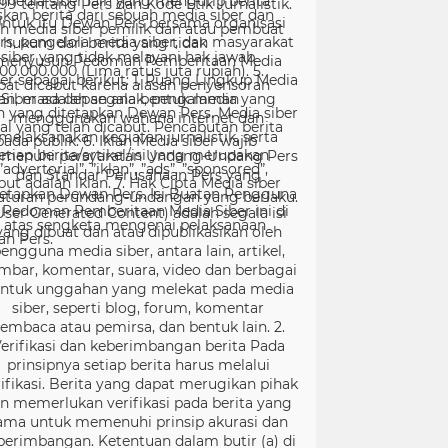
99 tentang Pers dan Kode Etik Jurnalistik.
ntuk itu Dewan Pers bersama organisasi
rs, pengelola media siber, dan masyarakat
menyusun Pedoman Pemberitaan Media
er sebagai berikut: 1. Ruang Lingkup Media
Siber adalah segala bentuk media yang
menggunakan wahana internet dan
melaksanakan kegiatan jurnalistik, serta
menuhi persyaratan Undang-Undang Pers
dan Standar Perusahaan Pers yang
tetapkan Dewan Pers. Isi Buatan Pengguna
User Generated Content) adalah segala isi
yang dibuat dan atau dipublikasikan oleh
engguna media siber, antara lain, artikel,
mbar, komentar, suara, video dan berbagai
ntuk unggahan yang melekat pada media
siber, seperti blog, forum, komentar
embaca atau pemirsa, dan bentuk lain. 2.
erifikasi dan keberimbangan berita Pada
prinsipnya setiap berita harus melalui
ifikasi. Berita yang dapat merugikan pihak
in memerlukan verifikasi pada berita yang
ama untuk memenuhi prinsip akurasi dan
berimbangan. Ketentuan dalam butir (a) di