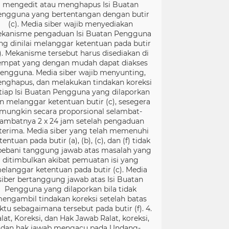
mengedit atau menghapus Isi Buatan
engguna yang bertentangan dengan butir
(c). Media siber wajib menyediakan
kanisme pengaduan Isi Buatan Pengguna
ng dinilai melanggar ketentuan pada butir
). Mekanisme tersebut harus disediakan di
empat yang dengan mudah dapat diakses
engguna. Media siber wajib menyunting,
nghapus, dan melakukan tindakan koreksi
tiap Isi Buatan Pengguna yang dilaporkan
n melanggar ketentuan butir (c), sesegera
mungkin secara proporsional selambat-
lambatnya 2 x 24 jam setelah pengaduan
terima. Media siber yang telah memenuhi
tentuan pada butir (a), (b), (c), dan (f) tidak
bebani tanggung jawab atas masalah yang
ditimbulkan akibat pemuatan isi yang
elanggar ketentuan pada butir (c). Media
siber bertanggung jawab atas Isi Buatan
Pengguna yang dilaporkan bila tidak
engambil tindakan koreksi setelah batas
ktu sebagaimana tersebut pada butir (f). 4.
lat, Koreksi, dan Hak Jawab Ralat, koreksi,
dan hak jawab mengacu pada Undang-