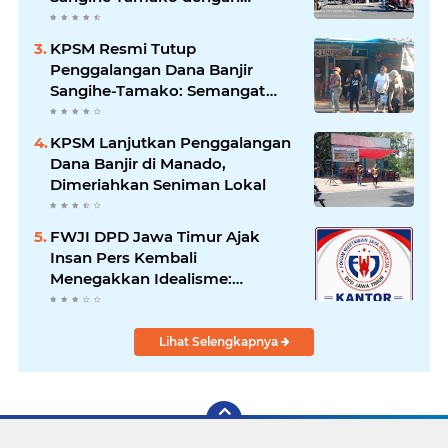
Semangat Tinggi, Dihadiri
Banyak Seniman Ibu Kota
KPSM Resmi Tutup
Penggalangan Dana Banjir
Sangihe-Tamako: Semangat
Kebersamaan & Solidaritas
Tetap Terjaga
KPSM Lanjutkan Penggalangan
Dana Banjir di Manado,
Dimeriahkan Seniman Lokal
FWJI DPD Jawa Timur Ajak
Insan Pers Kembali
Menegakkan Idealisme:
"Menjadi Penulis Bukan
Mengkhotbahkan Kebenaran
Lihat Selengkapnya