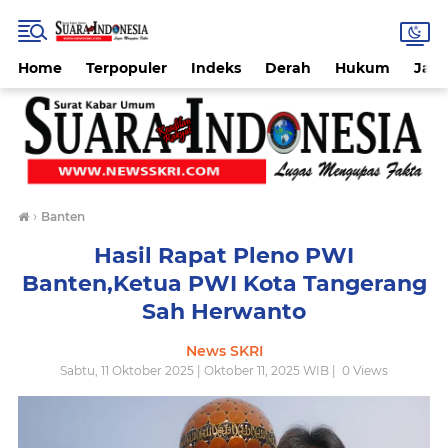
Home
Terpopuler
Indeks
Derah
Hukum
Jab
›
Banten
Hasil Rapat Pleno PWI
Banten,Ketua PWI Kota Tangerang
Sah Herwanto
News SKRI
Sabtu, 11 Oktober 2025 | Oktober 11, 2025 WIB |
0
Views