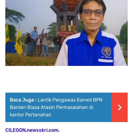
Baca Juga :
Lantik Pengawas Kanwil BPN
Banten Biasa Atasin Permasalahan di
kantor Pertanahan
CILEGON,newsskri.com.