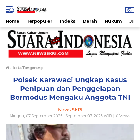
Home
Terpopuler
Indeks
Derah
Hukum
Jab
›
kota Tangerang
Polsek Karawaci Ungkap Kasus
Penipuan dan Penggelapan
Bermodus Mengaku Anggota TNI
News SKRI
Minggu, 07 September 2025 | September 07, 2025 WIB |
0
Views