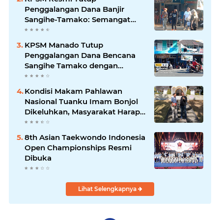
Penggalangan Dana Banjir
Sangihe-Tamako: Semangat
Kebersamaan & Solidaritas
Tetap Terjaga
KPSM Manado Tutup
Penggalangan Dana Bencana
Sangihe Tamako dengan
Semangat Tinggi, Dihadiri
Banyak Seniman Ibu Kota
Kondisi Makam Pahlawan
Nasional Tuanku Imam Bonjol
Dikeluhkan, Masyarakat Harap
Pemerintah Segera Lakukan
Pembenahan
8th Asian Taekwondo Indonesia
Open Championships Resmi
Dibuka
Lihat Selengkapnya