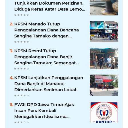
Tunjukkan Dokumen Perizinan,
Diduga Keras Katar Desa Lemo
Disebut Handle Kordinasi
KPSM Manado Tutup
Penggalangan Dana Bencana
Sangihe Tamako dengan
Semangat Tinggi, Dihadiri
Banyak Seniman Ibu Kota
KPSM Resmi Tutup
Penggalangan Dana Banjir
Sangihe-Tamako: Semangat
Kebersamaan & Solidaritas
Tetap Terjaga
KPSM Lanjutkan Penggalangan
Dana Banjir di Manado,
Dimeriahkan Seniman Lokal
FWJI DPD Jawa Timur Ajak
Insan Pers Kembali
Menegakkan Idealisme:
"Menjadi Penulis Bukan