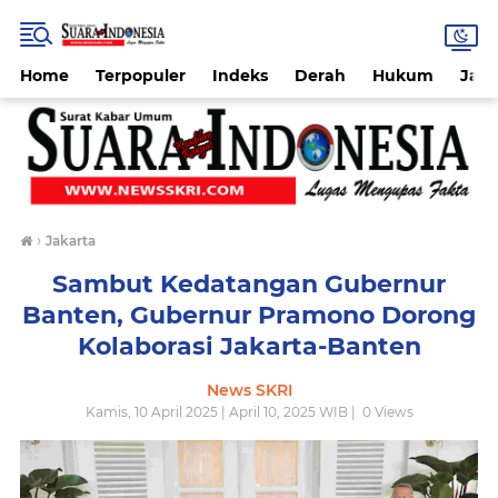
Home
Terpopuler
Indeks
Derah
Hukum
Jab
›
Jakarta
Sambut Kedatangan Gubernur
Banten, Gubernur Pramono Dorong
Kolaborasi Jakarta-Banten
News SKRI
Kamis, 10 April 2025 | April 10, 2025 WIB |
0
Views