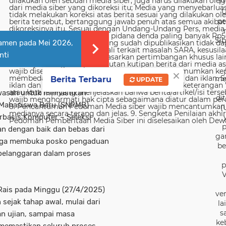
19
U
pe
Sib
Pamen pada Mei 2026,
nti
×
me
Berita Terbaru
UPDATE
wasan untuk memastikan
di
n Mahasiswa Baru (SNPMB)
(
erbasis Komputer – Seleksi
p
an dengan baik dan bebas dari
ga
juga membuka posko pengaduan
be
pelanggaran dalam proses
p
V
Rais pada Minggu (27/4/2025)
ver
ejak tahap awal, mulai dari
la
s
an ujian, sampai masa
ke
 memastikan seluruh proses