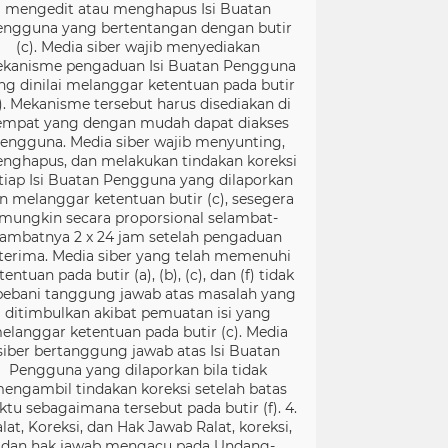
mengedit atau menghapus Isi Buatan
engguna yang bertentangan dengan butir
(c). Media siber wajib menyediakan
kanisme pengaduan Isi Buatan Pengguna
ng dinilai melanggar ketentuan pada butir
). Mekanisme tersebut harus disediakan di
empat yang dengan mudah dapat diakses
engguna. Media siber wajib menyunting,
nghapus, dan melakukan tindakan koreksi
tiap Isi Buatan Pengguna yang dilaporkan
n melanggar ketentuan butir (c), sesegera
mungkin secara proporsional selambat-
lambatnya 2 x 24 jam setelah pengaduan
terima. Media siber yang telah memenuhi
tentuan pada butir (a), (b), (c), dan (f) tidak
bebani tanggung jawab atas masalah yang
ditimbulkan akibat pemuatan isi yang
elanggar ketentuan pada butir (c). Media
siber bertanggung jawab atas Isi Buatan
Pengguna yang dilaporkan bila tidak
engambil tindakan koreksi setelah batas
ktu sebagaimana tersebut pada butir (f). 4.
lat, Koreksi, dan Hak Jawab Ralat, koreksi,
dan hak jawab mengacu pada Undang-