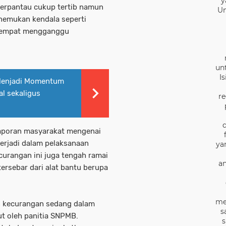
y
erpantau cukup tertib namun
Un
nemukan kendala seperti
 sempat mengganggu
un
I
Menjadi Momentum
al sekaligus
re
poran masyarakat mengenai
erjadi dalam pelaksanaan
ya
urangan ini juga tengah ramai
an
tersebar dari alat bantu berupa
me
an kecurangan sedang dalam
s
jut oleh panitia SNPMB.
s