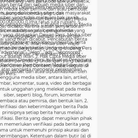
99 tentang Pers dan Kode Etik Jurnalistik.
ntuk itu Dewan Pers bersama organisasi
rs, pengelola media siber, dan masyarakat
menyusun Pedoman Pemberitaan Media
er sebagai berikut: 1. Ruang Lingkup Media
Siber adalah segala bentuk media yang
menggunakan wahana internet dan
melaksanakan kegiatan jurnalistik, serta
menuhi persyaratan Undang-Undang Pers
dan Standar Perusahaan Pers yang
tetapkan Dewan Pers. Isi Buatan Pengguna
User Generated Content) adalah segala isi
yang dibuat dan atau dipublikasikan oleh
engguna media siber, antara lain, artikel,
mbar, komentar, suara, video dan berbagai
ntuk unggahan yang melekat pada media
siber, seperti blog, forum, komentar
embaca atau pemirsa, dan bentuk lain. 2.
erifikasi dan keberimbangan berita Pada
prinsipnya setiap berita harus melalui
ifikasi. Berita yang dapat merugikan pihak
in memerlukan verifikasi pada berita yang
ama untuk memenuhi prinsip akurasi dan
berimbangan. Ketentuan dalam butir (a) di