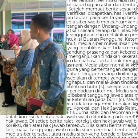
be
ke
y
Da
b
me