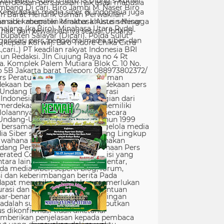
erdekaan pers adalah hak asasi manusia
Keberadaan media siber di Indonesia juga
 siber memiliki karakter khusus sehingga
hak, dan kewajibannya sesuai Undang-
nisasi pers, pengelola media siber, dan