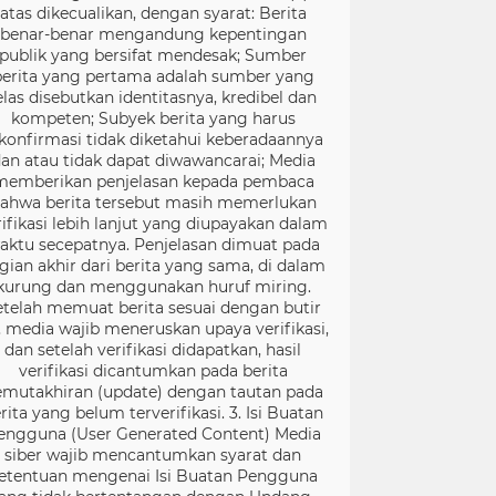
atas dikecualikan, dengan syarat: Berita
benar-benar mengandung kepentingan
publik yang bersifat mendesak; Sumber
berita yang pertama adalah sumber yang
elas disebutkan identitasnya, kredibel dan
kompeten; Subyek berita yang harus
konfirmasi tidak diketahui keberadaannya
an atau tidak dapat diwawancarai; Media
memberikan penjelasan kepada pembaca
ahwa berita tersebut masih memerlukan
rifikasi lebih lanjut yang diupayakan dalam
aktu secepatnya. Penjelasan dimuat pada
gian akhir dari berita yang sama, di dalam
kurung dan menggunakan huruf miring.
etelah memuat berita sesuai dengan butir
), media wajib meneruskan upaya verifikasi,
dan setelah verifikasi didapatkan, hasil
verifikasi dicantumkan pada berita
mutakhiran (update) dengan tautan pada
rita yang belum terverifikasi. 3. Isi Buatan
engguna (User Generated Content) Media
siber wajib mencantumkan syarat dan
etentuan mengenai Isi Buatan Pengguna