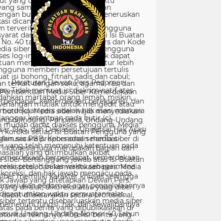
Peraturan Dewan Pers Pedoman
Pemberitaan Media Siber Kemerdekaan
rpendapat, kemerdekaan berekspresi, dan
merdekaan pers adalah hak asasi manusia
ang dilindungi Pancasila, Undang-Undang
sar 1945, dan Deklarasi Universal Hak Asasi
Manusia PBB. Keberadaan media siber di
Indonesia juga merupakan bagian dari
kemerdekaan berpendapat, kemerdekaan
erekspresi, dan kemerdekaan pers. Media
siber memiliki karakter khusus sehingga
merlukan pedoman agar pengelolaannya
dapat dilaksanakan secara profesional,
memenuhi fungsi, hak, dan kewajibannya
sesuai Undang-Undang Nomor 40 Tahun