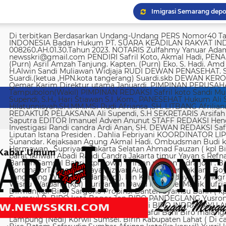
Imigrasi Semarang depo
KPK temukan 8.500 dola
Di terbitkan Berdasarkan Undang-Undang PERS Nomor40 Tahun 1999 SUARA KEADILAN RAKYAT INDONESIA Badan Hukum PT. SUARA KEADILAN RAKYAT INDONESIA Nomor AHU-008260.AH.01.30.Tahun 2023. NOTARIS Zulfahmy Yanuar Adam, S.H, M.Kn EMAIL REDAKSI newsskri@gmail.com PENDIRI Safril Koto, Akmal Hadi, PENANGGUNG JAWAB Safril PEMBINA Mayjen (Purn) Asril Amzah Tanjung. Kapten. (Purn) Eko. S. Hadi. Amd Alstein Nesar Manumpil Amirudin ZA,S.AG H.Alwin Sandi Muliawan Widjaja RUDI DEWAN PENASEHAT. Syafril, SH Drs H. Syakrowi zen SH. MH . Suardi.(ketua ,HPN.kota tangerang) Suardi.skb DEWAN KEROHANIAN H. gojali. PIMPINAN UMUM H.M Qemar Karim Direktur utama Januardi. PIMPINAN PERUSAHAAN Maya Sundari. Helmina Tampubolon(Wakil) PIMPINAN REDAKSI Safril koto Sandi Muliawan widjaja (wkl). WAKIl PIMRED Ali Supendi, S.H., Hari Stiawan S.I .Kom., PANESEHAT Hukum Ali Supendi, S.H Imas Hilatunnisyah,SH.MM.MSi Rudi Afriansa ,SH. LITBANG Afriliana REDAKTUR EXSKUTIF H Muhamad cen REDAKTUR PELAKSANA Ali Supendi, S.H SEKRETARIS Arsifah A,Asmi. BENDAHARA Fina Safriana Ismail Saputra EDITOR Imanuel Adven Anunut STAFF REDAKSI Hendri Deliya febriani Sophia Trisnawati Investigasi Randi candra Ardi Anan, SH. DEWAN REDAKSI Safril Koto Ali Supendi, SH Akmal Hadi Liputan Istana Presiden . Dahlia Febriyani KOORDINATOR LIPUTA Nurul, A MPR, DPR RI Irin kemas Eri Sunandar. Kejaksaan Agung Akmal Hadi. Ombudsman Budi k. DKI jakarta Sophia Trisnawati (Ka.korwil) Hermawan . Supriyadi. Jakarta Selatan Ahmad Fauzan ( kpl Biro). Soli AbdulRahman Sirojudin Jakarta barat Ikhwan Abadi Randi Candra Jakarta timur Yayan s Refnaldi Jakarta pusat Ikhwan Abadi Korwil Banten Samsul Bahri (kpl kowil) Wirson risman Indra joni . Biro kab/kota madya Bogor Hari. Arsifah KordinatorTangerang raya Rizwan Aidil ( kpl. Perwakilan). Boy Alexander Ramadhan Biro kota Tangerang Wisnu Wardana(kpl). Irin Kamas Andriyano Anugrah Rinaldi KABUPATEN TANGERANG Wisnu Wardana (kpl) Nuriyaman David Natanael Manik Sufriadi Sinaga TANGERANG SELATAN Dirman(kpl Biro) Sargono Propinsi Banten Syamsu Bahri ( kpl korwil) Hendri Eeng. Kabupaten Lebak Syamsul B. BIRO kota Bogor Jon BIRO PANDEGLANG Yusron (Kabiro) BIRO KARAWANG Jun junaidi ( kpl Biro) Ugi . BIRO KUNINGAN Nurhadi BIRO INDRAMAYU Afifuddin Jawa Barat Herdy Sijabat (kapowil). BIRO JAWA TIMUR Sofiyan Saful Bahi Biro malang kab/kota Ahmad Soleh Biro propinsi Lampung (Nedi) Korwil Sumsel. Birin Kabupaten Lahat ( Di cari ) Biro Riau kepulauan Edy (kpl Biro) Biro Batam Safarudin Sumbar Afrizon koto(ka korwil) Yusril koto BIRO SUMUT Toto. S Ulung s Korwil Bangka Belitung Zulkarnai Susilawati Roni Saputra Biro Palembang Di cari. Biro Jambi M. Naser Biro Riau Hermain Biro Pesisir Barat (Krui) yepta Rijaya Kalimantan Barat Hendrik Usman Perwakilan Maluku Utara Raymon Caniago kota Madya Manado Ismail Hamadi kabupaten Minahasa Alstein Nesar Manumpil (kpl Biro) Menahasa Tenggara Hanny krestofel Gumalang (ka.Biro). Minahasa Utara Rydel Gumalang.(ka.Biro). kabupaten Bolmong Dicari. (Kpl biro). Kabupaten Salayar (Dicari). Polda Sulut (Alstein Nesar N). KORWIL INDONESIA TIMUR Ismail Hamadi .(kepala Korwil). Biro Tidore Chika Citra lestari. Biro Ternate Ismit Mohtar Biro Papua & Papua Barat (..,cari..) PT keadilan rakyat Indonesia BRI 720701004536531 a/n Safril Bank BCA 8681 1266 43 a/n Maryatun Redaksi. Jln Ciujung Raya no 4 Rt 01/009 Kel Karawang kec Karawaci kota Tangerang Tata usaha. Komplek Palem Mutiara Blok C. 10 No. 66 Cengkareng Jakarta Pusat Tata usaha Daan Mogot raya no 5B Jakarta barat Telepon: 088973802372/ 0858315860 / 0821134676 /081367093927 pedoman Dewan Pers Peraturan Dewan Pers Pedoman Pemberitaan Media Siber Kemerdekaan berpendapat, kemerdekaan berekspresi, dan kemerdekaan pers adalah hak asasi manusia yang dilindungi Pancasila, Undang-Undang Dasar 1945, dan Deklarasi Universal Hak Asasi Manusia PBB. Keberadaan media siber di Indonesia juga merupakan bagian dari kemerdekaan berpendapat, kemerdekaan berekspresi, dan kemerdekaan pers. Media siber memiliki karakter khusus sehingga memerlukan pedoman agar pengelolaannya dapat dilaksanakan secara profesional, memenuhi fungsi, hak, dan kewajibannya sesuai Undang-Undang Nomor 40 Tahun 1999 tentang Pers dan Kode Etik Jurnalistik. Untuk itu Dewan Pers bersama organisasi pers, pengelola media siber, dan masyarakat menyusun Pedoman Pemberitaan Media Siber sebagai berikut: 1. Ruang Lingkup Media Siber adalah segala bentuk media yang menggunakan wahana internet dan melaksanakan kegiatan jurnalistik, serta memenuhi persyaratan Undang-Undang Pers dan Standar Perusahaan Pers yang ditetapkan Dewan Pers. Isi Buatan Pengguna (User Generated Content) adalah segala isi yang dibuat dan atau dipublikasikan oleh pengguna media siber, antara lain, artikel, gambar, komentar, suara, video dan berbagai bentuk unggahan yang melekat pada media siber, seperti blog, forum, komentar pembaca atau pemirsa, dan bentuk lain. 2. Verifikasi dan keberimbangan berita Pada prinsipnya setiap berita harus melalui verifikasi. Berita yang dapat merugikan pihak lain memerlukan verifikasi pada berita yang sama untuk memenuhi prinsip akurasi dan keberimbangan. Ketentuan dalam butir (a) di atas dikecualikan, dengan syarat: Berita benar-benar mengandung kepentingan publik yang bersifat mendesak; Sumber berita yang pertama adalah sumber yang jelas disebutkan identitasnya, kredibel dan kompeten; Subyek berita yang harus dikonfirmasi tidak diketahui keberadaannya dan atau tidak dapat diwawancarai; Media memberikan penjelasan kepada pembaca bahwa berita tersebut masih memerlukan verifikasi lebih lanjut yang diupayakan dalam waktu secepatnya. Penjelasan dimuat pada bagian akhir dari berita yang sama, di dalam kurung dan menggunakan huruf miring. Setelah memuat berita sesuai dengan butir (c), media wajib meneruskan upaya verifikasi, dan setelah verifikasi didapatkan, hasil verifikasi dicantumkan pada berita pemutakhiran (update) dengan tautan pada berita yang belum terverifikasi. 3. Isi Buatan Pengguna (User Generated Content) Media siber wajib mencantumkan syarat dan ketentuan mengenai Isi Buatan Pengguna yang tidak bertentangan dengan Undang-Undang No. 40 tahun 1999 tentang Pers dan Kode Etik Jurnalis