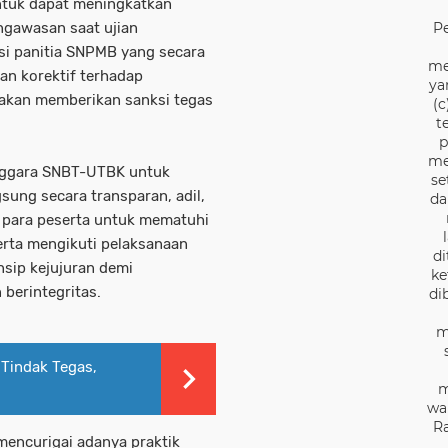
tuk dapat meningkatkan
ngawasan saat ujian
P
i panitia SNPMB yang secara
me
an korektif terhadap
ya
 akan memberikan sanksi tegas
(c
t
p
me
nggara SNBT-UTBK untuk
se
sung secara transparan, adil,
da
n para peserta untuk mematuhi
erta mengikuti pelaksanaan
di
sip kejujuran demi
ke
 berintegritas.
di
m
 Tindak Tegas,
m
wa
Ra
encurigai adanya praktik