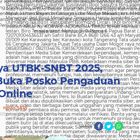
 Kemerdekaan berpendapat, kemerdekaan berekspresi, dan kem
g Dasar 1945, dan Deklarasi Universal Hak Asasi Manusia PBB. 
ndapat, kemerdekaan berekspresi, dan kemerdekaan pers. Media
nya dapat dilaksanakan secara profesional, memenuhi fungsi, 
s dan Kode Etik Jurnalistik. Untuk itu Dewan Persbersama orga
masyarakat menyusun Pedoman
ya UTBK-SNBT 2025,
uka Posko Pengaduan
Online
News SKRI
025 | April 26, 2025 WIB |
0
Views
SHARE