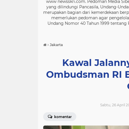
www newsskri.com. Pedoman Media Siber
yang dilindungi Pancasila, Undang-Undan
merupakan bagian dari kemerdekaan berpe
memerlukan pedoman agar pengelolaan
Undang Nomor 40 Tahun 1999 tentang Per
›
Jakarta
Kawal Jalann
Ombudsman RI B
Sabtu, 26 April 2
komentar