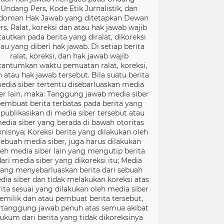
Undang Pers, Kode Etik Jurnalistik, dan
doman Hak Jawab yang ditetapkan Dewan
rs. Ralat, koreksi dan atau hak jawab wajib
tautkan pada berita yang diralat, dikoreksi
tau yang diberi hak jawab. Di setiap berita
ralat, koreksi, dan hak jawab wajib
cantumkan waktu pemuatan ralat, koreksi,
 atau hak jawab tersebut. Bila suatu berita
edia siber tertentu disebarluaskan media
er lain, maka: Tanggung jawab media siber
embuat berita terbatas pada berita yang
ipublikasikan di media siber tersebut atau
edia siber yang berada di bawah otoritas
knisnya; Koreksi berita yang dilakukan oleh
sebuah media siber, juga harus dilakukan
leh media siber lain yang mengutip berita
ari media siber yang dikoreksi itu; Media
ang menyebarluaskan berita dari sebuah
dia siber dan tidak melakukan koreksi atas
rita sesuai yang dilakukan oleh media siber
emilik dan atau pembuat berita tersebut,
rtanggung jawab penuh atas semua akibat
ukum dari berita yang tidak dikoreksinya