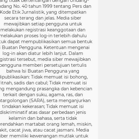
ang tidak bertentangan dengan Undang-
dang No. 40 tahun 1999 tentang Pers dan
Kode Etik Jurnalistik, yang ditempatkan
secara terang dan jelas. Media siber
mewajibkan setiap pengguna untuk
melakukan registrasi keanggotaan dan
melakukan proses log-in terlebih dahulu
tuk dapat mempublikasikan semua bentuk
si Buatan Pengguna. Ketentuan mengenai
log-in akan diatur lebih lanjut. Dalam
gistrasi tersebut, media siber mewajibkan
pengguna memberi persetujuan tertulis
bahwa Isi Buatan Pengguna yang
dipublikasikan: Tidak memuat isi bohong,
fitnah, sadis dan cabul; Tidak memuat isi
ng mengandung prasangka dan kebencian
terkait dengan suku, agama, ras, dan
targolongan (SARA), serta menganjurkan
tindakan kekerasan; Tidak memuat isi
diskriminatif atas dasar perbedaan jenis
kelamin dan bahasa, serta tidak
rendahkan martabat orang lemah, miskin,
akit, cacat jiwa, atau cacat jasmani. Media
iber memiliki kewenangan mutlak untuk