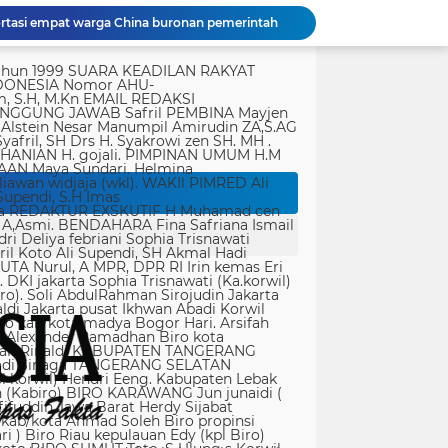
rtasi empat warga China buronan pemerintah
r Singapura di ruangan Kepala Kanim Jaksel
tik, yang ditempatkan secara terang dan jelas. Media siber mewajibkan setiap pengguna untuk melakukan registrasi keanggotaan dan melakukan proses log-in terlebih dahulu untuk dapat mempublikasikan semua bentuk Isi Buatan Pengguna. Ketentuan mengenai log-in akan diatur lebih lanjut. Dalam registrasi tersebut, media siber mewajibkan pengguna memberi persetujuan tertulis bahwa Isi Buatan Pengguna yang dipublikasikan: Tidak memuat isi bohong, fitnah, sadis dan cabul; Tidak memuat isi yang mengandung prasangka dan kebencian terkait dengan suku, agama, ras, dan antargolongan (SARA), serta menganjurkan tindakan kekerasan; Tidak memuat isi diskriminatif atas dasar perbedaan jenis kelamin dan bahasa, serta tidak merendahkan martabat orang lemah, miskin, sakit, cacat jiwa, atau cacat jasmani. Media siber memiliki kewenangan mutlak untuk mengedit atau menghapus Isi Buatan Pengguna yang bertentangan dengan butir (c). Media siber wajib menyediakan mekanisme pengaduan Isi Buatan Pengguna yang dinilai melanggar ketentuan pada butir (c). Mekanisme tersebut harus disediakan di tempat yang dengan mudah dapat diakses pengguna. Media siber wajib menyunting, menghapus, dan melakukan tindakan koreksi setiap Isi Buatan Pengguna yang dilaporkan dan melanggar ketentuan butir (c), sesegera mungkin secara proporsional selambat-lambatnya 2 x 24 jam setelah pengaduan diterima. Media siber yang telah memenuhi ketentuan pada butir (a), (b), (c), dan (f) tidak dibebani tanggung jawab atas masalah yang ditimbulkan akibat pemuatan isi yang melanggar ketentuan pada butir (c). Media siber bertanggung jawab atas Isi Buatan Pengguna yang dilaporkan bila tidak mengambil tindakan koreksi setelah batas waktu sebagaimana tersebut pada butir (f). 4. Ralat, Koreksi, dan Hak Jawab Ralat, koreksi, dan hak jawab mengacu pada Undang-Undang Pers, Kode Etik Jurnalistik, dan Pedoman Hak Jawab yang ditetapkan Dewan Pers. Ralat, koreksi dan atau hak jawab wajib ditautkan pada berita yang diralat, dikoreksi atau yang diberi hak jawab. Di setiap berita ralat, koreksi, dan hak jawab wajib dicantumkan waktu pemuatan ralat, koreksi, dan atau hak jawab tersebut. Bila suatu berita media siber tertentu disebarluaskan media siber lain, maka: Tanggung jawab media siber pembuat berita terbatas pada berita yang dipublikasikan di media siber tersebut atau media siber yang berada di bawah otoritas teknisnya; Koreksi berita yang dilakukan oleh sebuah media siber, juga harus dilakukan oleh media siber lain yang mengutip berita dari media siber yang dikoreksi itu; Media yang menyebarluaskan berita dari sebuah media siber dan tidak melakukan koreksi atas berita sesuai yang dilakukan oleh media siber pemilik dan atau pembuat berita tersebut, bertanggung jawab penuh atas semua akibat hukum dari berita yang tidak dikoreksinya itu. Sesuai dengan Undang-Undang Pers, media siber yang tidak melayani hak jawab dapat dijatuhi sanksi hukum pidana denda paling banyak Rp500.000.000 (Lima ratus juta rupiah). 5. Pencabutan Berita Berita yang sudah dipublikasikan tidak dapat dicabut karena alasan penyensoran dari pihak luar redaksi, kecuali terkait masalah SARA, kesusilaan, masa depan anak, pengalaman traumatik korban atau berdasarkan pertimbangan khusus lain yang ditetapkan Dewan Pers. Media siber lain wajib mengikuti pencabutan kutipan berita dari media asal yang telah dicabut. Pencabutan berita wajib disertai dengan alasan pencabutan dan diumumkan kepada publik. 6. Iklan Media siber wajib membedakan dengan tegas antara produk berita dan iklan. Setiap berita/artikel/isi yang merupakan iklan dan atau isi berbayar wajib mencantumkan keterangan ”advertorial”, ”iklan”, ”ads”, ”spons
Satgas TMMD ke-129 Kodim 1505/Tidore Bangun Rumah Layak Huni untuk Warga Kurang Mampu di Wasile Tengah
Dari Terbengkalai Jadi Kebanggaan, Satgas TMMD Rehab Lapangan Bola Voli
JTR Bertemu DPMPD Kab. Tangerang, Bahas Dugaan Nepotisme di Desa Buaran Bambu
KPSM Resmi Tutup Penggalangan Dana Banjir Sangihe-Tamako: Semangat Kebersamaan & Solidaritas Tetap Terjaga
Jurnalis Diduga Diintimidasi di FIF Tangcity, PWI dan JTR: “Ini Ancaman Serius Kebebasan Pers”
Panglima TNI Tinjau Latihan KDOL, Uji Kesiapan Operasi Lintas Udara dalam Latihan Terintegrasi TNI 2026
Dari Terbengkalai Jadi Kebanggaan, Satgas TMMD Rehab Lapangan Bola Voli
Polda Metro Jaya Gelar Seminar Hukum Bahas Perluasan Objek Praperadilan dalam KUHAP Baru