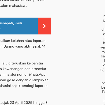
 calon mahasiswa.
j
Senapati, Jadi
r
di
d
ikan keluhan atau laporan,
b
aring yang aktif sejak 14
ve
w
ba
 lalu diteruskan ke panitia
S
an kewenangan dan prosedur
(c
kan melalui nomor WhatsApp
an.go.id dengan dilampirkan
pe
rahasiakan), kronologi laporan
be
P
k
sejak 23 April 2025 hingga 3