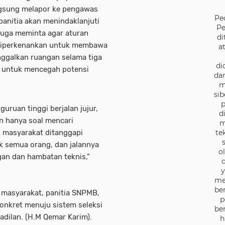
gsung melapor ke pengawas
Pe
panitia akan menindaklanjuti
Pe
 juga meminta agar aturan
di
k diperkenankan untuk membawa
a
nggalkan ruangan selama tiga
di
, untuk mencegah potensi
dan
m
sib
p
uruan tinggi berjalan jujur,
d
an hanya soal mencari
m
i masyarakat ditanggapi
te
ak semua orang, dan jalannya
o
gan dan hambatan teknis,”
d
y
me
be
a masyarakat, panitia SNPMB,
p
onkret menuju sistem seleksi
be
adilan. (H.M Qemar Karim).
h