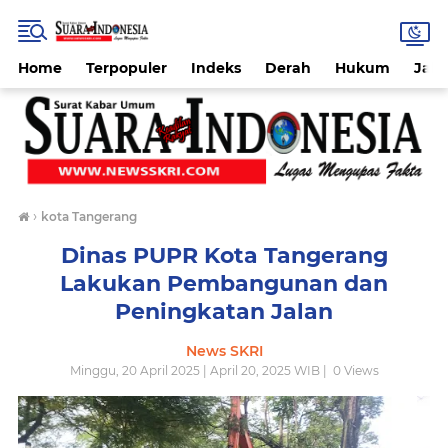
Home
Terpopuler
Indeks
Derah
Hukum
Jab
›
kota Tangerang
Dinas PUPR Kota Tangerang
Lakukan Pembangunan dan
Peningkatan Jalan
News SKRI
Minggu, 20 April 2025 | April 20, 2025 WIB |
0
Views