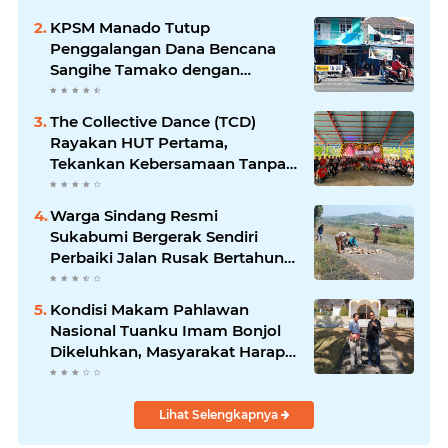
Tetap Terjaga
KPSM Manado Tutup
Penggalangan Dana Bencana
Sangihe Tamako dengan
Semangat Tinggi, Dihadiri
Banyak Seniman Ibu Kota
The Collective Dance (TCD)
Rayakan HUT Pertama,
Tekankan Kebersamaan Tanpa
Batas
Warga Sindang Resmi
Sukabumi Bergerak Sendiri
Perbaiki Jalan Rusak Bertahun-
Tahun, Pemerintah Kabupaten
& Desa Dinilai Diam Saja
Kondisi Makam Pahlawan
Nasional Tuanku Imam Bonjol
Dikeluhkan, Masyarakat Harap
Pemerintah Segera Lakukan
Pembenahan
Lihat Selengkapnya