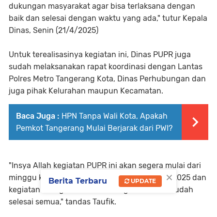
dukungan masyarakat agar bisa terlaksana dengan
baik dan selesai dengan waktu yang ada," tutur Kepala
Dinas, Senin (21/4/2025)
Untuk terealisasinya kegiatan ini, Dinas PUPR juga
sudah melaksanakan rapat koordinasi dengan Lantas
Polres Metro Tangerang Kota, Dinas Perhubungan dan
juga pihak Kelurahan maupun Kecamatan.
Baca Juga :
HPN Tanpa Wali Kota, Apakah
Pemkot Tangerang Mulai Berjarak dari PWI?
"Insya Allah kegiatan PUPR ini akan segera mulai dari
×
minggu ke 2 sampai minggu ke 4 Bulan April 2025 dan
Berita Terbaru
UPDATE
kegiatan ditargetkan di Bulan Agustus 2025 sudah
selesai semua," tandas Taufik.