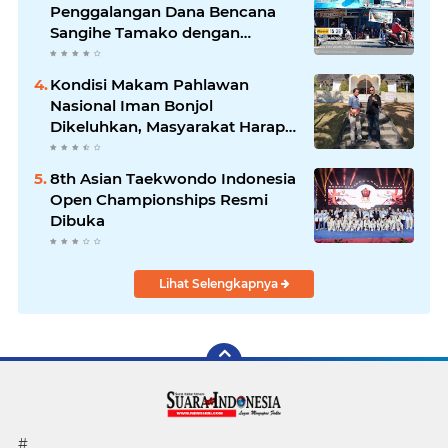
Penggalangan Dana Bencana
Sangihe Tamako dengan
Semangat Tinggi, Dihadiri
Banyak Seniman Ibu Kota
Kondisi Makam Pahlawan
Nasional Iman Bonjol
Dikeluhkan, Masyarakat Harap
Pemerintah Segera Lakukan
Pembenahan
8th Asian Taekwondo Indonesia
Open Championships Resmi
Dibuka
Lihat Selengkapnya
#