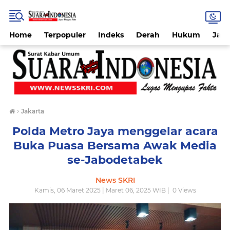
Home
Terpopuler
Indeks
Derah
Hukum
Jab
›
Jakarta
Polda Metro Jaya menggelar acara
Buka Puasa Bersama Awak Media
se-Jabodetabek
News SKRI
Kamis, 06 Maret 2025 | Maret 06, 2025 WIB |
0
Views