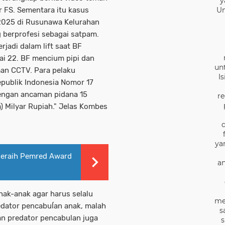
y
r FS. Sementara itu kasus
Un
 2025 di Rusunawa Kelurahan
 berprofesi sebagai satpam.
rjadi dalam lift saat BF
ai 22. BF mencium pipi dan
un
man CCTV. Para pelaku
I
publik Indonesia Nomor 17
engan ancaman pidana 15
re
) Milyar Rupiah." Jelas Kombes
ya
eraih Pemred Award
an
ak-anak agar harus selalu
me
edator pencabuĺan anak, malah
s
kan predator pencabulan juga
s