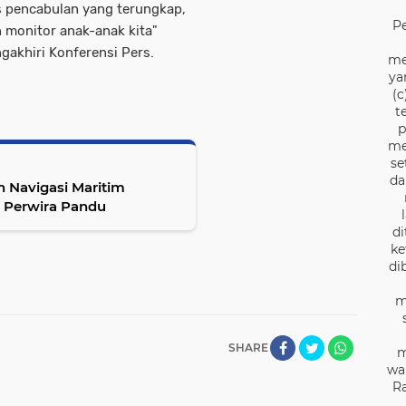
s pencabulan yang terungkap,
P
n monitor anak-anak kita"
gakhiri Konferensi Pers.
me
ya
(c
t
p
me
se
da
 Navigasi Maritim
8 Perwira Pandu
di
ke
di
m
SHARE
m
wa
Ra