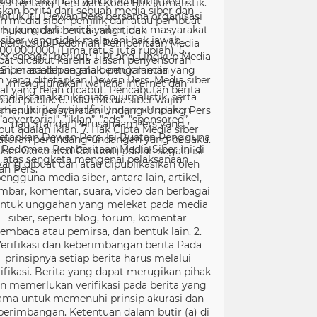
99 tentang Pers dan Kode Etik Jurnalistik.
ntuk itu Dewan Pers bersama organisasi
rs, pengelola media siber, dan masyarakat
menyusun Pedoman Pemberitaan Media
er sebagai berikut: 1. Ruang Lingkup Media
Siber adalah segala bentuk media yang
menggunakan wahana internet dan
melaksanakan kegiatan jurnalistik, serta
menuhi persyaratan Undang-Undang Pers
dan Standar Perusahaan Pers yang
tetapkan Dewan Pers. Isi Buatan Pengguna
User Generated Content) adalah segala isi
yang dibuat dan atau dipublikasikan oleh
engguna media siber, antara lain, artikel,
mbar, komentar, suara, video dan berbagai
ntuk unggahan yang melekat pada media
siber, seperti blog, forum, komentar
embaca atau pemirsa, dan bentuk lain. 2.
erifikasi dan keberimbangan berita Pada
prinsipnya setiap berita harus melalui
ifikasi. Berita yang dapat merugikan pihak
in memerlukan verifikasi pada berita yang
ama untuk memenuhi prinsip akurasi dan
berimbangan. Ketentuan dalam butir (a) di