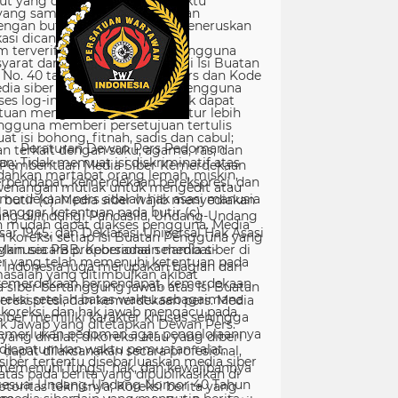
Peraturan Dewan Pers Pedoman
Pemberitaan Media Siber Kemerdekaan
rpendapat, kemerdekaan berekspresi, dan
merdekaan pers adalah hak asasi manusia
ang dilindungi Pancasila, Undang-Undang
sar 1945, dan Deklarasi Universal Hak Asasi
Manusia PBB. Keberadaan media siber di
Indonesia juga merupakan bagian dari
kemerdekaan berpendapat, kemerdekaan
erekspresi, dan kemerdekaan pers. Media
siber memiliki karakter khusus sehingga
merlukan pedoman agar pengelolaannya
dapat dilaksanakan secara profesional,
memenuhi fungsi, hak, dan kewajibannya
sesuai Undang-Undang Nomor 40 Tahun