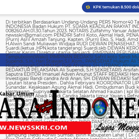
Di terbitkan Berdasarkan Undang-Undang PERS Nomor40 Tahun 1999 SUARA KEADILAN RAKYAT INDONESIA Badan Hukum PT. SUARA KEADILAN RAKYAT INDONESIA Nomor AHU-008260.AH.01.30.Tahun 2023. NOTARIS Zulfahmy Yanuar Adam, S.H, M.Kn EMAIL REDAKSI newsskri@gmail.com PENDIRI Safril Koto, Akmal Hadi, PENANGGUNG JAWAB Safril PEMBINA Mayjen (Purn) Asril Amzah Tanjung. Kapten. (Purn) Eko. S. Hadi. Amd Alstein Nesar Manumpil Amirudin ZA,S.AG H.Alwin Sandi Muliawan Widjaja RUDI DEWAN PENASEHAT. Syafril, SH Drs H. Syakrowi zen SH. MH . Suardi.(ketua ,HPN.kota tangerang) Suardi.skb DEWAN KEROHANIAN H. gojali. PIMPINAN UMUM H.M Qemar Karim Direktur utama Januardi. PIMPINAN PERUSAHAAN Maya Sundari. Helmina Tampubolon(Wakil) PIMPINAN REDAKSI Safril koto Sandi Muliawan widjaja (wkl). WAKIl PIMRED Ali Supendi, S.H., Hari Stiawan S.I .Kom., PANESEHAT Hukum Ali Supendi, S.H Imas Hilatunnisyah,SH.MM.MSi Rudi Afriansa ,SH. LITBANG Afriliana REDAKTUR EXSKUTIF H Muhamad cen REDAKTUR PELAKSANA Ali Supendi, S.H SEKRETARIS Arsifah A,Asmi. BENDAHARA Fina Safriana Ismail Saputra EDITOR Imanuel Adven Anunut STAFF REDAKSI Hendri Deliya febriani Sophia Trisnawati Investigasi Randi candra Ardi Anan, SH. DEWAN REDAKSI Safril Koto Ali Supendi, SH Akmal Hadi Liputan Istana Presiden . Dahlia Febriyani KOORDINATOR LIPUTA Nurul, A MPR, DPR RI Irin kemas Eri Sunandar. Kejaksaan Agung Akmal Hadi. Ombudsman Budi k. DKI jakarta Sophia Trisnawati (Ka.korwil) Hermawan . Supriyadi. Jakarta Selatan Ahmad Fauzan ( kpl Biro). Soli AbdulRahman Sirojudin Jakarta barat Ikhwan Abadi Randi Candra Jakarta timur Yayan s Refnaldi Jakarta pusat Ikhwan Abadi Korwil Banten Samsul Bahri (kpl kowil) Wirson risman Indra joni . Biro kab/kota madya Bogor Hari. Arsifah KordinatorTangerang raya Rizwan Aidil ( kpl. Perwakilan). Boy Alexander Ramadhan Biro kota Tangerang Wisnu Wardana(kpl). Irin Kamas Andriyano Anugrah Rinaldi KABUPATEN TANGERANG Wisnu Wardana (kpl) Nuriyaman David Natanael Manik Sufriadi Sinaga TANGERANG SELATAN Dirman(kpl Biro) Sargono Propinsi Banten Syamsu Bahri ( kpl korwil) Hendri Eeng. Kabupaten Lebak Syamsul B. BIRO kota Bogor Jon BIRO PANDEGLANG Yusron (Kabiro) BIRO KARAWANG Jun junaidi ( kpl Biro) Ugi . BIRO KUNINGAN Nurhadi BIRO INDRAMAYU Afifuddin Jawa Barat Herdy Sijabat (kapowil). BIRO JAWA TIMUR Sofiyan Saful Bahi Biro malang kab/kota Ahmad Soleh Biro propinsi Lampung (Nedi) Korwil Sumsel. Birin Kabupaten Lahat ( Di cari ) Biro Riau kepulauan Edy (kpl Biro) Biro Batam Safarudin Sumbar Afrizon koto(ka korwil) Yusril koto BIRO SUMUT Toto. S Ulung s Korwil Bangka Belitung Zulkarnai Susilawati Roni Saputra Biro Palembang Di cari. Biro Jambi M. Naser Biro Riau Hermain Biro Pesisir Barat (Krui) yepta Rijaya Kalimantan Barat Hendrik Usman Perwakilan Maluku Utara Raymon Caniago kota Madya Manado Ismail Hamadi kabupaten Minahasa Alstein Nesar Manumpil (kpl Biro) Menahasa Tenggara Hanny krestofel Gumalang (ka.Biro). Minahasa Utara Rydel Gumalang.(ka.Biro). kabupaten Bolmong Dicari. (Kpl biro). Kabupaten Salayar (Dicari). Polda Sulut (Alstein Nesar N). KORWIL INDONESIA TIMUR Ismail Hamadi .(kepala Korwil). Biro Tidore Chika Citra lestari. Biro Ternate Ismit Mohtar Biro Papua & Papua Barat (..,cari..) PT keadilan rakyat Indonesia BRI 720701004536531 a/n Safril Bank BCA 8681 1266 43 a/n Maryatun Redaksi. Jln Ciujung Raya no 4 Rt 01/009 Kel Karawang kec Karawaci kota Tangerang Tata usaha. Komplek Palem Mutiara Blok C. 10 No. 66 Cengkareng Jakarta Pusat Tata usaha Daan Mogot raya no 5B Jakarta barat Telepon: 088973802372/ 0858315860 / 0821134676 /081367093927 pedoman Dewan Pers Peraturan Dewan Pers Pedoman Pemberitaan Media Siber Kemerdekaan berpendapat, kemerdekaan berekspresi, dan kemerdekaan pers adalah hak asasi manusia yang dilindungi Pancasila, Undang-Undang Dasar 1945, dan Deklarasi Universal Hak Asasi Manusia PBB. Keberadaan media siber di Indonesia juga merupakan bagian dari kemerdekaan berpendapat, kemerdekaan berekspresi, dan kemerdekaan pers. Media siber memiliki karakter khusus sehingga memerlukan pedoman agar pengelolaannya dapat dilaksanakan secara profesional, memenuhi fungsi, hak, dan kewajibannya sesuai Undang-Undang Nomor 40 Tahun 1999 tentang Pers dan Kode Etik Jurnalistik. Untuk itu Dewan Pers bersama organisasi pers, pengelola media siber, dan masyarakat menyusun Pedoman Pemberitaan Media Siber sebagai berikut: 1. Ruang Lingkup Media Siber adalah segala bentuk media yang menggunakan wahana internet dan melaksanakan kegiatan jurnalistik, serta memenuhi persyaratan Undang-Undang Pers dan Standar Perusahaan Pers yang ditetapkan Dewan Pers. Isi Buatan Pengguna (User Generated Content) adalah segala isi yang dibuat dan atau dipublikasikan oleh pengguna media siber, antara lain, artikel, gambar, komentar, suara, video dan berbagai bentuk unggahan yang melekat pada media siber, seperti blog, forum, komentar pembaca atau pemirsa, dan bentuk lain. 2. Verifikasi dan keberimbangan berita Pada prinsipnya setiap berita harus melalui verifikasi. Berita yang dapat merugikan pihak lain memerlukan verifikasi pada berita yang sama untuk memenuhi prinsip akurasi dan keberimbangan. Ketentuan dalam butir (a) di atas dikecualikan, dengan syarat: Berita benar-benar mengandung kepentingan publik yang bersifat mendesak; Sumber berita yang pertama adalah sumber yang jelas disebutkan identitasnya, kredibel dan kompeten; Subyek berita yang harus dikonfirmasi tidak diketahui keberadaannya dan atau tidak dapat diwawancarai; Media memberikan penjelasan kepada pembaca bahwa berita tersebut masih memerlukan verifikasi lebih lanjut yang diupayakan dalam waktu secepatnya. Penjelasan dimuat pada bagian akhir dari berita yang sama, di dalam kurung dan menggunakan huruf miring. Setelah memuat berita sesuai dengan butir (c), media wajib meneruskan upaya verifikasi, dan setelah verifikasi didapatkan, hasil verifikasi dicantumkan pada berita pemutakhiran (update) dengan tautan pada berita yang belum terverifikasi. 3. Isi Buatan Pengguna (User Generated Content) Media siber wajib mencantumkan syarat dan ketentuan mengenai Isi Buatan Pengguna yang tidak bertentangan dengan Undang-Undang No. 40 tahun 1999 tentang Pers dan Kode Etik Jurnalis
Imigrasi Semarang depo
KPK temukan 8.500 dola