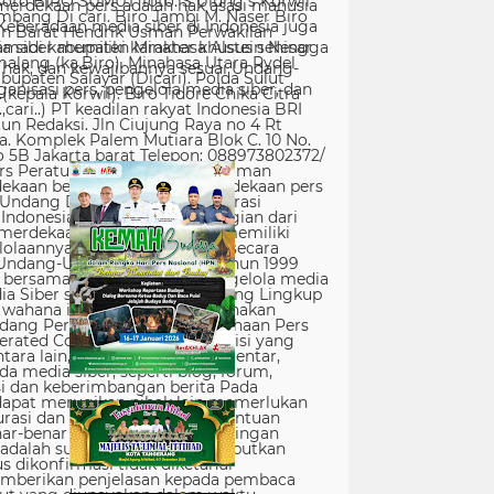
erdekaan pers adalah hak asasi manusia
Keberadaan media siber di Indonesia juga
 siber memiliki karakter khusus sehingga
hak, dan kewajibannya sesuai Undang-
nisasi pers, pengelola media siber, dan