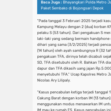
Baca Juga :
Bhayangkari Polda Metro J
Paket Sembako di Bojongsari Depok
"Pada tanggal 3 Februari 2025 terjadi kas
Kampung Melayu dengan 2 (dua) korban KFA
pelaku S (53 tahun). Dari pengakuan S me
laki-laki yang sedang bermain handphone s
dihari yang sama (3/2/2025) terjadi penca
(14 tahun) oleh ayah sambungnya R (32 tahu
pengakuan TFA, dirinya telah dicabuli seja
SD, TFA disetubuhi oleh R. Bahkan TFA d
dapur dan TFA dikasih uang jajan Rp.5.000,
menyetubuhi TFA." Ucap Kapolres Metro J
Nicolas Ary Lilipaly.
"Kasus pencabulan ketiga terjadi tanggal 
Cakung Barat dengan korban IM (13 tahun).
menggunakan modus menawarkan IM untuk 
IM mau ke rumah FS. Kasus pencabulan ini