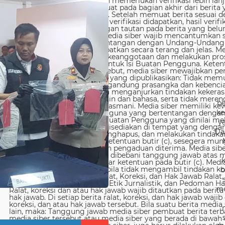
be
ke
y
Da
b
me