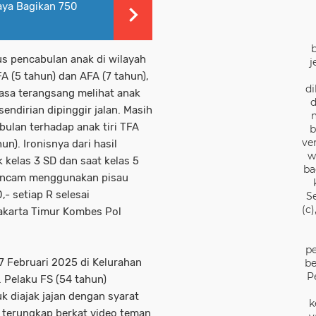
aya Bagikan 750
us pencabulan anak di wilayah
j
 (5 tahun) dan AFA (7 tahun),
di
rasa terangsang melihat anak
d
endirian dipinggir jalan. Masih
bulan terhadap anak tiri TFA
b
ve
n). Ironisnya dari hasil
w
k kelas 3 SD dan saat kelas 5
ba
iancam menggunakan pisau
- setiap R selesai
S
(c
akarta Timur Kombes Pol
pe
17 Februari 2025 di Kelurahan
be
P
 Pelaku FS (54 tahun)
diajak jajan dengan syarat
k
 terungkap berkat video teman