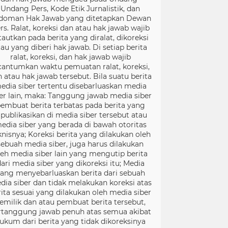
Undang Pers, Kode Etik Jurnalistik, dan
doman Hak Jawab yang ditetapkan Dewan
rs. Ralat, koreksi dan atau hak jawab wajib
tautkan pada berita yang diralat, dikoreksi
tau yang diberi hak jawab. Di setiap berita
ralat, koreksi, dan hak jawab wajib
cantumkan waktu pemuatan ralat, koreksi,
 atau hak jawab tersebut. Bila suatu berita
edia siber tertentu disebarluaskan media
er lain, maka: Tanggung jawab media siber
embuat berita terbatas pada berita yang
ipublikasikan di media siber tersebut atau
edia siber yang berada di bawah otoritas
knisnya; Koreksi berita yang dilakukan oleh
sebuah media siber, juga harus dilakukan
leh media siber lain yang mengutip berita
ari media siber yang dikoreksi itu; Media
ang menyebarluaskan berita dari sebuah
dia siber dan tidak melakukan koreksi atas
rita sesuai yang dilakukan oleh media siber
emilik dan atau pembuat berita tersebut,
rtanggung jawab penuh atas semua akibat
ukum dari berita yang tidak dikoreksinya