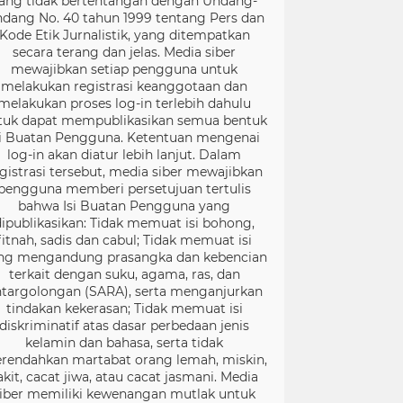
ang tidak bertentangan dengan Undang-
dang No. 40 tahun 1999 tentang Pers dan
Kode Etik Jurnalistik, yang ditempatkan
secara terang dan jelas. Media siber
mewajibkan setiap pengguna untuk
melakukan registrasi keanggotaan dan
melakukan proses log-in terlebih dahulu
tuk dapat mempublikasikan semua bentuk
si Buatan Pengguna. Ketentuan mengenai
log-in akan diatur lebih lanjut. Dalam
gistrasi tersebut, media siber mewajibkan
pengguna memberi persetujuan tertulis
bahwa Isi Buatan Pengguna yang
dipublikasikan: Tidak memuat isi bohong,
fitnah, sadis dan cabul; Tidak memuat isi
ng mengandung prasangka dan kebencian
terkait dengan suku, agama, ras, dan
targolongan (SARA), serta menganjurkan
tindakan kekerasan; Tidak memuat isi
diskriminatif atas dasar perbedaan jenis
kelamin dan bahasa, serta tidak
rendahkan martabat orang lemah, miskin,
akit, cacat jiwa, atau cacat jasmani. Media
iber memiliki kewenangan mutlak untuk