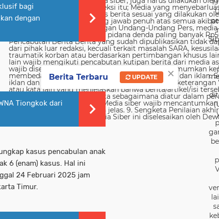
19
lusif bagi
U
aikan dengan
pe
Sib
×
me
Berita Terbaru
UPDATE
di
 WNA Tiongkok dari
(
p
ga
be
gungkap kasus pencabulan anak
p
k 6 (enam) kasus. Hal ini
V
nggal 24 Februari 2025 jam
karta Timur.
ver
la
s
ke