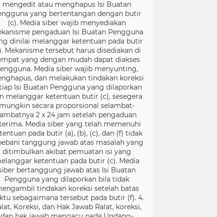
mengedit atau menghapus Isi Buatan
engguna yang bertentangan dengan butir
(c). Media siber wajib menyediakan
kanisme pengaduan Isi Buatan Pengguna
ng dinilai melanggar ketentuan pada butir
). Mekanisme tersebut harus disediakan di
empat yang dengan mudah dapat diakses
engguna. Media siber wajib menyunting,
nghapus, dan melakukan tindakan koreksi
tiap Isi Buatan Pengguna yang dilaporkan
n melanggar ketentuan butir (c), sesegera
mungkin secara proporsional selambat-
lambatnya 2 x 24 jam setelah pengaduan
terima. Media siber yang telah memenuhi
tentuan pada butir (a), (b), (c), dan (f) tidak
bebani tanggung jawab atas masalah yang
ditimbulkan akibat pemuatan isi yang
elanggar ketentuan pada butir (c). Media
siber bertanggung jawab atas Isi Buatan
Pengguna yang dilaporkan bila tidak
engambil tindakan koreksi setelah batas
ktu sebagaimana tersebut pada butir (f). 4.
lat, Koreksi, dan Hak Jawab Ralat, koreksi,
dan hak jawab mengacu pada Undang-