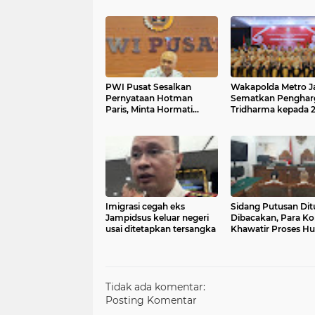
PWI Pusat Sesalkan
Wakapolda Metro J
Pernyataan Hotman
Sematkan Penghar
Paris, Minta Hormati
Tridharma kepada 
Martabat Wartawan dan
Pengurus PP Polri
Kemerdekaan Pers
Imigrasi cegah eks
Sidang Putusan Di
Jampidsus keluar negeri
Dibacakan, Para Ko
usai ditetapkan tersangka
Khawatir Proses 
Tidak Adil"
Tidak ada komentar:
Posting Komentar