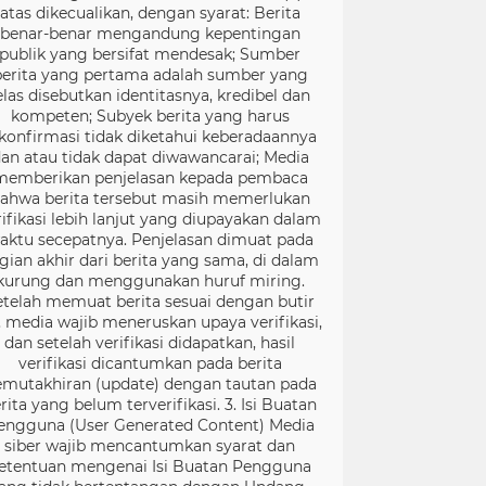
atas dikecualikan, dengan syarat: Berita
benar-benar mengandung kepentingan
publik yang bersifat mendesak; Sumber
berita yang pertama adalah sumber yang
elas disebutkan identitasnya, kredibel dan
kompeten; Subyek berita yang harus
konfirmasi tidak diketahui keberadaannya
an atau tidak dapat diwawancarai; Media
memberikan penjelasan kepada pembaca
ahwa berita tersebut masih memerlukan
rifikasi lebih lanjut yang diupayakan dalam
aktu secepatnya. Penjelasan dimuat pada
gian akhir dari berita yang sama, di dalam
kurung dan menggunakan huruf miring.
etelah memuat berita sesuai dengan butir
), media wajib meneruskan upaya verifikasi,
dan setelah verifikasi didapatkan, hasil
verifikasi dicantumkan pada berita
mutakhiran (update) dengan tautan pada
rita yang belum terverifikasi. 3. Isi Buatan
engguna (User Generated Content) Media
siber wajib mencantumkan syarat dan
etentuan mengenai Isi Buatan Pengguna