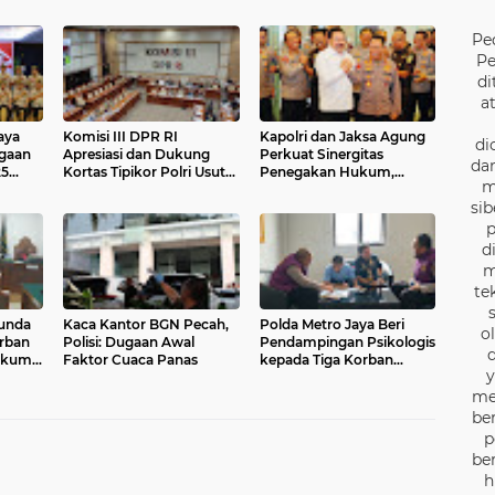
Pe
Pe
di
a
aya
Komisi III DPR RI
Kapolri dan Jaksa Agung
di
gaan
Apresiasi dan Dukung
Perkuat Sinergitas
dan
25
Kortas Tipikor Polri Usut
Penegakan Hukum,
m
Dugaan Korupsi Batu
Pastikan Soliditas Institus
sib
Bara
p
d
m
te
tunda
Kaca Kantor BGN Pecah,
Polda Metro Jaya Beri
o
rban
Polisi: Dugaan Awal
Pendampingan Psikologis
d
Hukum
Faktor Cuaca Panas
kepada Tiga Korban
y
Dugaan Penyekapan di
Jakpus
me
be
p
be
h