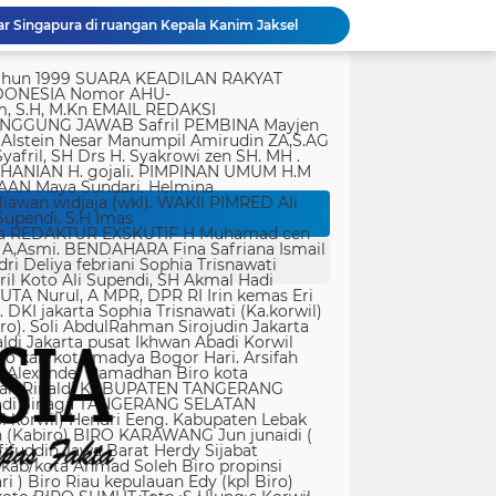
Satgas TMMD ke-129 Kodim 1505/Tidore Bangun Rumah Layak Huni untuk Warga Kurang Mampu di Wasile Tengah
Dari Terbengkalai Jadi Kebanggaan, Satgas TMMD Rehab Lapangan Bola Voli
tik, yang ditempatkan secara terang dan jelas. Media siber mewajibkan setiap pengguna untuk melakukan registrasi keanggotaan dan melakukan proses log-in terlebih dahulu untuk dapat mempublikasikan semua bentuk Isi Buatan Pengguna. Ketentuan mengenai log-in akan diatur lebih lanjut. Dalam registrasi tersebut, media siber mewajibkan pengguna memberi persetujuan tertulis bahwa Isi Buatan Pengguna yang dipublikasikan: Tidak memuat isi bohong, fitnah, sadis dan cabul; Tidak memuat isi yang mengandung prasangka dan kebencian terkait dengan suku, agama, ras, dan antargolongan (SARA), serta menganjurkan tindakan kekerasan; Tidak memuat isi diskriminatif atas dasar perbedaan jenis kelamin dan bahasa, serta tidak merendahkan martabat orang lemah, miskin, sakit, cacat jiwa, atau cacat jasmani. Media siber memiliki kewenangan mutlak untuk mengedit atau menghapus Isi Buatan Pengguna yang bertentangan dengan butir (c). Media siber wajib menyediakan mekanisme pengaduan Isi Buatan Pengguna yang dinilai melanggar ketentuan pada butir (c). Mekanisme tersebut harus disediakan di tempat yang dengan mudah dapat diakses pengguna. Media siber wajib menyunting, menghapus, dan melakukan tindakan koreksi setiap Isi Buatan Pengguna yang dilaporkan dan melanggar ketentuan butir (c), sesegera mungkin secara proporsional selambat-lambatnya 2 x 24 jam setelah pengaduan diterima. Media siber yang telah memenuhi ketentuan pada butir (a), (b), (c), dan (f) tidak dibebani tanggung jawab atas masalah yang ditimbulkan akibat pemuatan isi yang melanggar ketentuan pada butir (c). Media siber bertanggung jawab atas Isi Buatan Pengguna yang dilaporkan bila tidak mengambil tindakan koreksi setelah batas waktu sebagaimana tersebut pada butir (f). 4. Ralat, Koreksi, dan Hak Jawab Ralat, koreksi, dan hak jawab mengacu pada Undang-Undang Pers, Kode Etik Jurnalistik, dan Pedoman Hak Jawab yang ditetapkan Dewan Pers. Ralat, koreksi dan atau hak jawab wajib ditautkan pada berita yang diralat, dikoreksi atau yang diberi hak jawab. Di setiap berita ralat, koreksi, dan hak jawab wajib dicantumkan waktu pemuatan ralat, koreksi, dan atau hak jawab tersebut. Bila suatu berita media siber tertentu disebarluaskan media siber lain, maka: Tanggung jawab media siber pembuat berita terbatas pada berita yang dipublikasikan di media siber tersebut atau media siber yang berada di bawah otoritas teknisnya; Koreksi berita yang dilakukan oleh sebuah media siber, juga harus dilakukan oleh media siber lain yang mengutip berita dari media siber yang dikoreksi itu; Media yang menyebarluaskan berita dari sebuah media siber dan tidak melakukan koreksi atas berita sesuai yang dilakukan oleh media siber pemilik dan atau pembuat berita tersebut, bertanggung jawab penuh atas semua akibat hukum dari berita yang tidak dikoreksinya itu. Sesuai dengan Undang-Undang Pers, media siber yang tidak melayani hak jawab dapat dijatuhi sanksi hukum pidana denda paling banyak Rp500.000.000 (Lima ratus juta rupiah). 5. Pencabutan Berita Berita yang sudah dipublikasikan tidak dapat dicabut karena alasan penyensoran dari pihak luar redaksi, kecuali terkait masalah SARA, kesusilaan, masa depan anak, pengalaman traumatik korban atau berdasarkan pertimbangan khusus lain yang ditetapkan Dewan Pers. Media siber lain wajib mengikuti pencabutan kutipan berita dari media asal yang telah dicabut. Pencabutan berita wajib disertai dengan alasan pencabutan dan diumumkan kepada publik. 6. Iklan Media siber wajib membedakan dengan tegas antara produk berita dan iklan. Setiap berita/artikel/isi yang merupakan iklan dan atau isi berbayar wajib mencantumkan keterangan ”advertorial”, ”iklan”, ”ads”, ”spons
JTR Bertemu DPMPD Kab. Tangerang, Bahas Dugaan Nepotisme di Desa Buaran Bambu
KPSM Resmi Tutup Penggalangan Dana Banjir Sangihe-Tamako: Semangat Kebersamaan & Solidaritas Tetap Terjaga
Jurnalis Diduga Diintimidasi di FIF Tangcity, PWI dan JTR: “Ini Ancaman Serius Kebebasan Pers”
Panglima TNI Tinjau Latihan KDOL, Uji Kesiapan Operasi Lintas Udara dalam Latihan Terintegrasi TNI 2026
Dari Terbengkalai Jadi Kebanggaan, Satgas TMMD Rehab Lapangan Bola Voli
Polri Kerahkan 372 Taruna Akpol Dampingi Siswa di 73 Sekolah Rakyat Bersama Taruna Akademi TNI
rtasi empat warga China buronan pemerintah
r Singapura di ruangan Kepala Kanim Jaksel