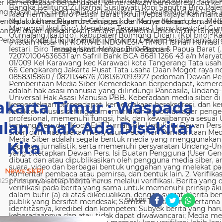
 Kemerdekaan berpendapat, kemerdekaan berekspresi, dan kem
g Dasar 1945, dan Deklarasi Universal Hak Asasi Manusia PBB. 
ndapat, kemerdekaan berekspresi, dan kemerdekaan pers. Media
nya dapat dilaksanakan secara profesional, memenuhi fungsi, 
s dan Kode Etik Jurnalistik. Untuk itu Dewan Persbersama orga
masyarakat menyusun Pedoman
akarta Timur : Waspada
lan Anak Ada Disekitar
Kita
News SKRI
025 | Februari 24, 2025 WIB |
0
Views
SHARE