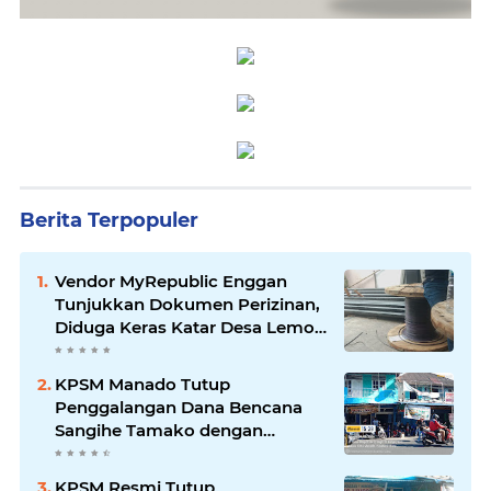
Berita Terpopuler
Vendor MyRepublic Enggan
Tunjukkan Dokumen Perizinan,
Diduga Keras Katar Desa Lemo
Disebut Handle Kordinasi
KPSM Manado Tutup
Penggalangan Dana Bencana
Sangihe Tamako dengan
Semangat Tinggi, Dihadiri
Banyak Seniman Ibu Kota
KPSM Resmi Tutup