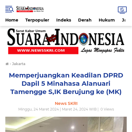
Home
Terpopuler
Indeks
Derah
Hukum
Jab
›
Jakarta
Memperjuangkan Keadilan DPRD
Dapil 5 Minahasa Alanuari
Tamengge S,IK Berujung ke (MK)
News SKRI
Minggu, 24 Maret 2024 | Maret 24, 2024 WIB |
0
Views