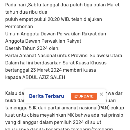
Pada hari ,Sabtu tanggal dua puluh tiga bulan Maret
tahun dua ribu dua
puluh empat pukul 20:20 WIB, telah diajukan
Permohonan
Umum Anggota Dewan Perwakilan Rakyat dan
Anggota Dewan Perwakilan Rakyat
Daerah Tahun 2024 oleh:
Partai Amanat Nasional untuk Provinsi Sulawesi Utara
Dalam hal ini berdasarkan Surat Kuasa Khusus
bertanggal 23 Maret 2024 memberi kuasa
kepada ABDUL AZIZ SALEH
×
Kalau dari perspektif kami,kita cukup yakni bahwa dari
Berita Terbaru
UPDATE
bukti dan argumentasi yang ada diajukan alanuari
tamengge S.IK dari partai amanat nasional(PAN) cukup
kuat untuk bisa meyakinkan MK bahwa ada hal prinsip
yang dilanggar dalam pemiluh 2024 di sulut
khususnya dapil 5 kecamatan tombariri/tombariri