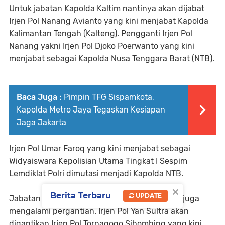
Untuk jabatan Kapolda Kaltim nantinya akan dijabat
Irjen Pol Nanang Avianto yang kini menjabat Kapolda
Kalimantan Tengah (Kalteng). Pengganti Irjen Pol
Nanang yakni Irjen Pol Djoko Poerwanto yang kini
menjabat sebagai Kapolda Nusa Tenggara Barat (NTB).
Baca Juga :
Pimpin TFG Sispamkota,
Kapolda Metro Jaya Tegaskan Kesiapan
Jaga Jakarta
Irjen Pol Umar Faroq yang kini menjabat sebagai
Widyaiswara Kepolisian Utama Tingkat I Sespim
Lemdiklat Polri dimutasi menjadi Kapolda NTB.
×
Berita Terbaru
UPDATE
Jabatan Kapolda Kepulauan Bangka Belitung juga
mengalami pergantian. Irjen Pol Yan Sultra akan
digantikan Irjen Pol Tornagogo Sihombing yang kini