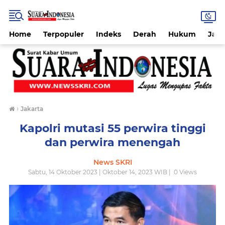
Home
Terpopuler
Indeks
Derah
Hukum
Jab
›
Jakarta
Kapolri mutasi 55 perwira tinggi
dan perwira menengah
News SKRI
Sabtu, 14 Oktober 2023 | Oktober 14, 2023 WIB |
0
Views