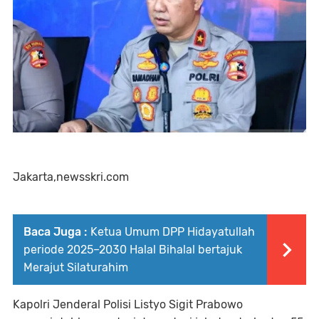
Jakarta,newsskri.com
Baca Juga :
Ketua Umum DPP Hidayatullah
periode 2025–2030 Halal Bihalal bertajuk
Merajut Silaturahim
Kapolri Jenderal Polisi Listyo Sigit Prabowo