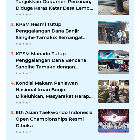
Tunjukkan Dokumen Perizinan,
Diduga Keras Katar Desa Lemo
Disebut Handle Kordinasi
KPSM Resmi Tutup
Penggalangan Dana Banjir
Sangihe-Tamako: Semangat
Kebersamaan & Solidaritas
Tetap Terjaga
KPSM Manado Tutup
Penggalangan Dana Bencana
Sangihe Tamako dengan
Semangat Tinggi, Dihadiri
Banyak Seniman Ibu Kota
Kondisi Makam Pahlawan
Nasional Iman Bonjol
Dikeluhkan, Masyarakat Harap
Pemerintah Segera Lakukan
Pembenahan
8th Asian Taekwondo Indonesia
Open Championships Resmi
Dibuka