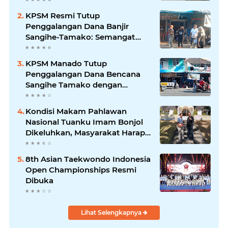
KPSM Resmi Tutup
Penggalangan Dana Banjir
Sangihe-Tamako: Semangat
Kebersamaan & Solidaritas
Tetap Terjaga
KPSM Manado Tutup
Penggalangan Dana Bencana
Sangihe Tamako dengan
Semangat Tinggi, Dihadiri
Banyak Seniman Ibu Kota
Kondisi Makam Pahlawan
Nasional Tuanku Imam Bonjol
Dikeluhkan, Masyarakat Harap
Pemerintah Segera Lakukan
Pembenahan
8th Asian Taekwondo Indonesia
Open Championships Resmi
Dibuka
Lihat Selengkapnya