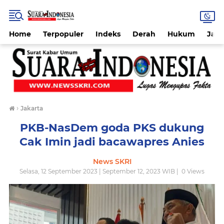
Home
Terpopuler
Indeks
Derah
Hukum
Jab
›
Jakarta
PKB-NasDem goda PKS dukung
Cak Imin jadi bacawapres Anies
News SKRI
Selasa, 12 September 2023 | September 12, 2023 WIB |
0
Views