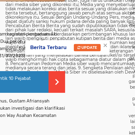
19
U
pe
Sib
am kegiatan pengadaan Aki
i Dua pekon wilayah Kecamatan
×
me
Berita Terbaru
UPDATE
ampung, baru masuk tahap
(31/07/2023)
di
(
p
tik 10 Pejabat
ga
be
p
mus, Gustam Afriansyah
V
an investigasi dan klarifikasi
ekon Way Asahan Kecamatan
ver
la
s
ke