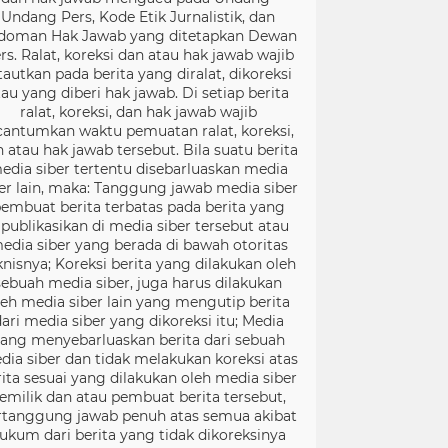
Undang Pers, Kode Etik Jurnalistik, dan
doman Hak Jawab yang ditetapkan Dewan
rs. Ralat, koreksi dan atau hak jawab wajib
tautkan pada berita yang diralat, dikoreksi
tau yang diberi hak jawab. Di setiap berita
ralat, koreksi, dan hak jawab wajib
cantumkan waktu pemuatan ralat, koreksi,
 atau hak jawab tersebut. Bila suatu berita
edia siber tertentu disebarluaskan media
er lain, maka: Tanggung jawab media siber
embuat berita terbatas pada berita yang
ipublikasikan di media siber tersebut atau
edia siber yang berada di bawah otoritas
knisnya; Koreksi berita yang dilakukan oleh
sebuah media siber, juga harus dilakukan
leh media siber lain yang mengutip berita
ari media siber yang dikoreksi itu; Media
ang menyebarluaskan berita dari sebuah
dia siber dan tidak melakukan koreksi atas
rita sesuai yang dilakukan oleh media siber
emilik dan atau pembuat berita tersebut,
rtanggung jawab penuh atas semua akibat
ukum dari berita yang tidak dikoreksinya