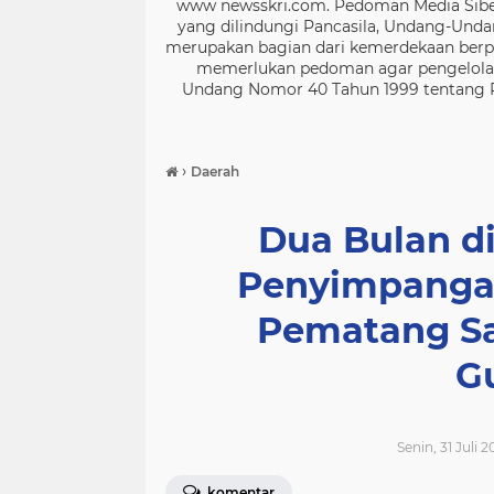
www newsskri.com. Pedoman Media Siber
yang dilindungi Pancasila, Undang-Undan
merupakan bagian dari kemerdekaan berpe
memerlukan pedoman agar pengelolaan
Undang Nomor 40 Tahun 1999 tentang Per
›
Daerah
Dua Bulan d
Penyimpangan
Pematang Sa
Gu
Senin, 31 Juli 2
komentar