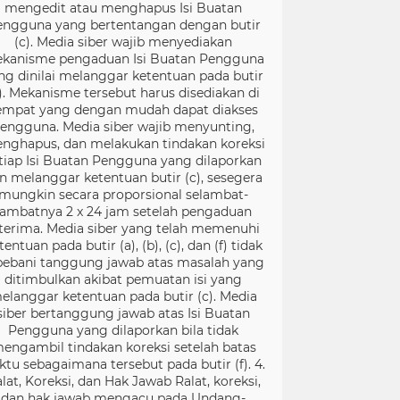
mengedit atau menghapus Isi Buatan
engguna yang bertentangan dengan butir
(c). Media siber wajib menyediakan
kanisme pengaduan Isi Buatan Pengguna
ng dinilai melanggar ketentuan pada butir
). Mekanisme tersebut harus disediakan di
empat yang dengan mudah dapat diakses
engguna. Media siber wajib menyunting,
nghapus, dan melakukan tindakan koreksi
tiap Isi Buatan Pengguna yang dilaporkan
n melanggar ketentuan butir (c), sesegera
mungkin secara proporsional selambat-
lambatnya 2 x 24 jam setelah pengaduan
terima. Media siber yang telah memenuhi
tentuan pada butir (a), (b), (c), dan (f) tidak
bebani tanggung jawab atas masalah yang
ditimbulkan akibat pemuatan isi yang
elanggar ketentuan pada butir (c). Media
siber bertanggung jawab atas Isi Buatan
Pengguna yang dilaporkan bila tidak
engambil tindakan koreksi setelah batas
ktu sebagaimana tersebut pada butir (f). 4.
lat, Koreksi, dan Hak Jawab Ralat, koreksi,
dan hak jawab mengacu pada Undang-