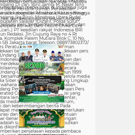
erdekaan pers adalah hak asasi manusia
Keberadaan media siber di Indonesia juga
 siber memiliki karakter khusus sehingga
hak, dan kewajibannya sesuai Undang-
nisasi pers, pengelola media siber, dan