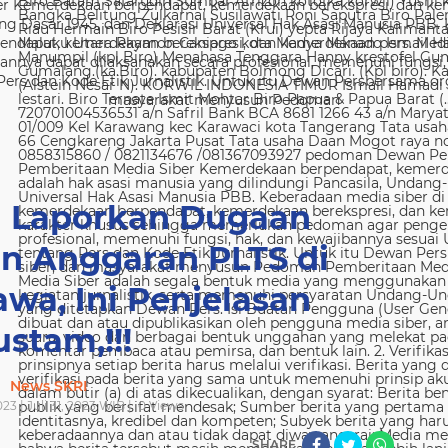
 Kemerdekaan berpendapat, kemerdekaan berekspresi, dan kem
g Dasar 1945, dan Deklarasi Universal Hak Asasi Manusia PBB. 
ndapat, kemerdekaan berekspresi, dan kemerdekaan pers. Media
nya dapat dilaksanakan secara profesional, memenuhi fungsi, 
s dan Kode Etik Jurnalistik. Untuk itu Dewan Persbersama orga
masyarakat menyusun Pedoman
i Laporkan Dugaan
 Anggaran PLTS di
wa, Ini Penjelasan
stam,!!!
News SKRI
023 | Juli 31, 2023 WIB |
0
Views
SHARE