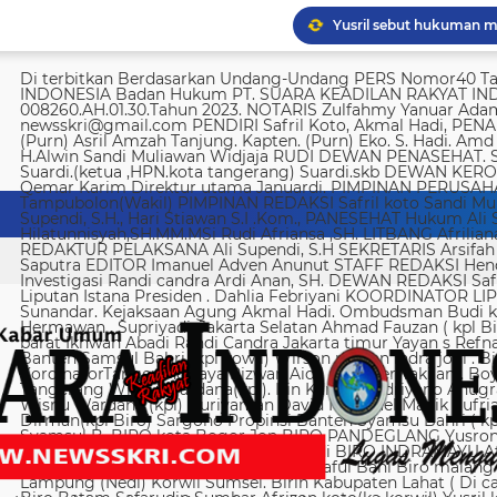
Yusril sebut hukuman m
Imigrasi Semarang depo
Di terbitkan Berdasarkan Undang-Undang PERS Nomor40 Tahun 1999 SUARA KEADILAN RAKYAT INDONESIA Badan Hukum PT. SUARA KEADILAN RAKYAT INDONESIA Nomor AHU-008260.AH.01.30.Tahun 2023. NOTARIS Zulfahmy Yanuar Adam, S.H, M.Kn EMAIL REDAKSI newsskri@gmail.com PENDIRI Safril Koto, Akmal Hadi, PENANGGUNG JAWAB Safril PEMBINA Mayjen (Purn) Asril Amzah Tanjung. Kapten. (Purn) Eko. S. Hadi. Amd Alstein Nesar Manumpil Amirudin ZA,S.AG H.Alwin Sandi Muliawan Widjaja RUDI DEWAN PENASEHAT. Syafril, SH Drs H. Syakrowi zen SH. MH . Suardi.(ketua ,HPN.kota tangerang) Suardi.skb DEWAN KEROHANIAN H. gojali. PIMPINAN UMUM H.M Qemar Karim Direktur utama Januardi. PIMPINAN PERUSAHAAN Maya Sundari. Helmina Tampubolon(Wakil) PIMPINAN REDAKSI Safril koto Sandi Muliawan widjaja (wkl). WAKIl PIMRED Ali Supendi, S.H., Hari Stiawan S.I .Kom., PANESEHAT Hukum Ali Supendi, S.H Imas Hilatunnisyah,SH.MM.MSi Rudi Afriansa ,SH. LITBANG Afriliana REDAKTUR EXSKUTIF H Muhamad cen REDAKTUR PELAKSANA Ali Supendi, S.H SEKRETARIS Arsifah A,Asmi. BENDAHARA Fina Safriana Ismail Saputra EDITOR Imanuel Adven Anunut STAFF REDAKSI Hendri Deliya febriani Sophia Trisnawati Investigasi Randi candra Ardi Anan, SH. DEWAN REDAKSI Safril Koto Ali Supendi, SH Akmal Hadi Liputan Istana Presiden . Dahlia Febriyani KOORDINATOR LIPUTA Nurul, A MPR, DPR RI Irin kemas Eri Sunandar. Kejaksaan Agung Akmal Hadi. Ombudsman Budi k. DKI jakarta Sophia Trisnawati (Ka.korwil) Hermawan . Supriyadi. Jakarta Selatan Ahmad Fauzan ( kpl Biro). Soli AbdulRahman Sirojudin Jakarta barat Ikhwan Abadi Randi Candra Jakarta timur Yayan s Refnaldi Jakarta pusat Ikhwan Abadi Korwil Banten Samsul Bahri (kpl kowil) Wirson risman Indra joni . Biro kab/kota madya Bogor Hari. Arsifah KordinatorTangerang raya Rizwan Aidil ( kpl. Perwakilan). Boy Alexander Ramadhan Biro kota Tangerang Wisnu Wardana(kpl). Irin Kamas Andriyano Anugrah Rinaldi KABUPATEN TANGERANG Wisnu Wardana (kpl) Nuriyaman David Natanael Manik Sufriadi Sinaga TANGERANG SELATAN Dirman(kpl Biro) Sargono Propinsi Banten Syamsu Bahri ( kpl korwil) Hendri Eeng. Kabupaten Lebak Syamsul B. BIRO kota Bogor Jon BIRO PANDEGLANG Yusron (Kabiro) BIRO KARAWANG Jun junaidi ( kpl Biro) Ugi . BIRO KUNINGAN Nurhadi BIRO INDRAMAYU Afifuddin Jawa Barat Herdy Sijabat (kapowil). BIRO JAWA TIMUR Sofiyan Saful Bahi Biro malang kab/kota Ahmad Soleh Biro propinsi Lampung (Nedi) Korwil Sumsel. Birin Kabupaten Lahat ( Di cari ) Biro Riau kepulauan Edy (kpl Biro) Biro Batam Safarudin Sumbar Afrizon koto(ka korwil) Yusril koto BIRO SUMUT Toto. S Ulung s Korwil Bangka Belitung Zulkarnai Susilawati Roni Saputra Biro Palembang Di cari. Biro Jambi M. Naser Biro Riau Hermain Biro Pesisir Barat (Krui) yepta Rijaya Kalimantan Barat Hendrik Usman Perwakilan Maluku Utara Raymon Caniago kota Madya Manado Ismail Hamadi kabupaten Minahasa Alstein Nesar Manumpil (kpl Biro) Menahasa Tenggara Hanny krestofel Gumalang (ka.Biro). Minahasa Utara Rydel Gumalang.(ka.Biro). kabupaten Bolmong Dicari. (Kpl biro). Kabupaten Salayar (Dicari). Polda Sulut (Alstein Nesar N). KORWIL INDONESIA TIMUR Ismail Hamadi .(kepala Korwil). Biro Tidore Chika Citra lestari. Biro Ternate Ismit Mohtar Biro Papua & Papua Barat (..,cari..) PT keadilan rakyat Indonesia BRI 720701004536531 a/n Safril Bank BCA 8681 1266 43 a/n Maryatun Redaksi. Jln Ciujung Raya no 4 Rt 01/009 Kel Karawang kec Karawaci kota Tangerang Tata usaha. Komplek Palem Mutiara Blok C. 10 No. 66 Cengkareng Jakarta Pusat Tata usaha Daan Mogot raya no 5B Jakarta barat Telepon: 088973802372/ 0858315860 / 0821134676 /081367093927 pedoman Dewan Pers Peraturan Dewan Pers Pedoman Pemberitaan Media Siber Kemerdekaan berpendapat, kemerdekaan berekspresi, dan kemerdekaan pers adalah hak asasi manusia yang dilindungi Pancasila, Undang-Undang Dasar 1945, dan Deklarasi Universal Hak Asasi Manusia PBB. Keberadaan media siber di Indonesia juga merupakan bagian dari kemerdekaan berpendapat, kemerdekaan berekspresi, dan kemerdekaan pers. Media siber memiliki karakter khusus sehingga memerlukan pedoman agar pengelolaannya dapat dilaksanakan secara profesional, memenuhi fungsi, hak, dan kewajibannya sesuai Undang-Undang Nomor 40 Tahun 1999 tentang Pers dan Kode Etik Jurnalistik. Untuk itu Dewan Pers bersama organisasi pers, pengelola media siber, dan masyarakat menyusun Pedoman Pemberitaan Media Siber sebagai berikut: 1. Ruang Lingkup Media Siber adalah segala bentuk media yang menggunakan wahana internet dan melaksanakan kegiatan jurnalistik, serta memenuhi persyaratan Undang-Undang Pers dan Standar Perusahaan Pers yang ditetapkan Dewan Pers. Isi Buatan Pengguna (User Generated Content) adalah segala isi yang dibuat dan atau dipublikasikan oleh pengguna media siber, antara lain, artikel, gambar, komentar, suara, video dan berbagai bentuk unggahan yang melekat pada media siber, seperti blog, forum, komentar pembaca atau pemirsa, dan bentuk lain. 2. Verifikasi dan keberimbangan berita Pada prinsipnya setiap berita harus melalui verifikasi. Berita yang dapat merugikan pihak lain memerlukan verifikasi pada berita yang sama untuk memenuhi prinsip akurasi dan keberimbangan. Ketentuan dalam butir (a) di atas dikecualikan, dengan syarat: Berita benar-benar mengandung kepentingan publik yang bersifat mendesak; Sumber berita yang pertama adalah sumber yang jelas disebutkan identitasnya, kredibel dan kompeten; Subyek berita yang harus dikonfirmasi tidak diketahui keberadaannya dan atau tidak dapat diwawancarai; Media memberikan penjelasan kepada pembaca bahwa berita tersebut masih memerlukan verifikasi lebih lanjut yang diupayakan dalam waktu secepatnya. Penjelasan dimuat pada bagian akhir dari berita yang sama, di dalam kurung dan menggunakan huruf miring. Setelah memuat berita sesuai dengan butir (c), media wajib meneruskan upaya verifikasi, dan setelah verifikasi didapatkan, hasil verifikasi dicantumkan pada berita pemutakhiran (update) dengan tautan pada berita yang belum terverifikasi. 3. Isi Buatan Pengguna (User Generated Content) Media siber wajib mencantumkan syarat dan ketentuan mengenai Isi Buatan Pengguna yang tidak bertentangan dengan Undang-Undang No. 40 tahun 1999 tentang Pers dan Kode Etik Jurnalis