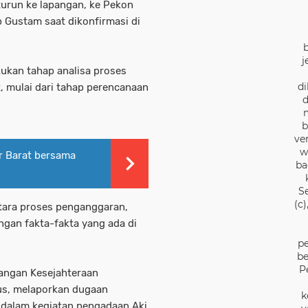
turun ke lapangan, ke Pekon
 Gustam saat dikonfirmasi di
j
ukan tahap analisa proses
di
, mulai dari tahap perencanaan
d
b
ve
w
r Barat bersama
ba
S
(c
tara proses penganggaran,
gan fakta-fakta yang ada di
pe
be
P
angan Kesejahteraan
s, melaporkan dugaan
k
 dalam kegiatan pengadaan Aki