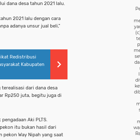
i dana desa tahun 2021 lalu.
P
tahun 2021 lalu dengan cara
me
pa adanya unsur jual beli,"
ya
(c
t
p
me
se
ikat Redistribusi
da
asyarakat Kabupaten
di
ke
 terealisasi dari dana desa
di
r Rp250 juta, begitu juga di
m
k pengadaan Aki PLTS.
m
ekon itu bukan hasil dari
wa
Ra
n pekon Way Nipah yang saat