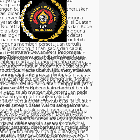
Peraturan Dewan Pers Pedoman
Pemberitaan Media Siber Kemerdekaan
rpendapat, kemerdekaan berekspresi, dan
merdekaan pers adalah hak asasi manusia
ang dilindungi Pancasila, Undang-Undang
sar 1945, dan Deklarasi Universal Hak Asasi
Manusia PBB. Keberadaan media siber di
Indonesia juga merupakan bagian dari
kemerdekaan berpendapat, kemerdekaan
erekspresi, dan kemerdekaan pers. Media
siber memiliki karakter khusus sehingga
merlukan pedoman agar pengelolaannya
dapat dilaksanakan secara profesional,
memenuhi fungsi, hak, dan kewajibannya
sesuai Undang-Undang Nomor 40 Tahun