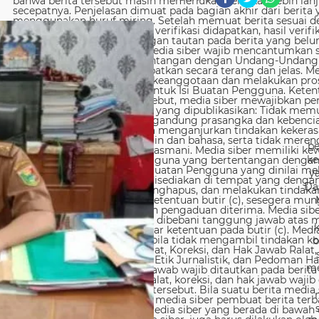
be
ke
y
Da
b
me