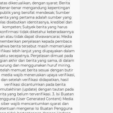
atas dikecualikan, dengan syarat: Berita
benar-benar mengandung kepentingan
publik yang bersifat mendesak; Sumber
berita yang pertama adalah sumber yang
elas disebutkan identitasnya, kredibel dan
kompeten; Subyek berita yang harus
konfirmasi tidak diketahui keberadaannya
an atau tidak dapat diwawancarai; Media
memberikan penjelasan kepada pembaca
ahwa berita tersebut masih memerlukan
rifikasi lebih lanjut yang diupayakan dalam
aktu secepatnya. Penjelasan dimuat pada
gian akhir dari berita yang sama, di dalam
kurung dan menggunakan huruf miring.
etelah memuat berita sesuai dengan butir
), media wajib meneruskan upaya verifikasi,
dan setelah verifikasi didapatkan, hasil
verifikasi dicantumkan pada berita
mutakhiran (update) dengan tautan pada
rita yang belum terverifikasi. 3. Isi Buatan
engguna (User Generated Content) Media
siber wajib mencantumkan syarat dan
etentuan mengenai Isi Buatan Pengguna