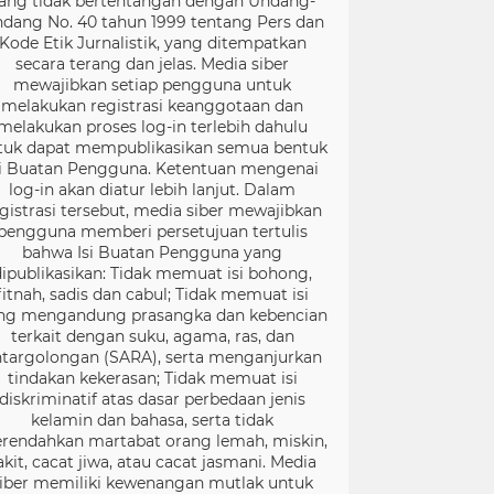
ang tidak bertentangan dengan Undang-
dang No. 40 tahun 1999 tentang Pers dan
Kode Etik Jurnalistik, yang ditempatkan
secara terang dan jelas. Media siber
mewajibkan setiap pengguna untuk
melakukan registrasi keanggotaan dan
melakukan proses log-in terlebih dahulu
tuk dapat mempublikasikan semua bentuk
si Buatan Pengguna. Ketentuan mengenai
log-in akan diatur lebih lanjut. Dalam
gistrasi tersebut, media siber mewajibkan
pengguna memberi persetujuan tertulis
bahwa Isi Buatan Pengguna yang
dipublikasikan: Tidak memuat isi bohong,
fitnah, sadis dan cabul; Tidak memuat isi
ng mengandung prasangka dan kebencian
terkait dengan suku, agama, ras, dan
targolongan (SARA), serta menganjurkan
tindakan kekerasan; Tidak memuat isi
diskriminatif atas dasar perbedaan jenis
kelamin dan bahasa, serta tidak
rendahkan martabat orang lemah, miskin,
akit, cacat jiwa, atau cacat jasmani. Media
iber memiliki kewenangan mutlak untuk