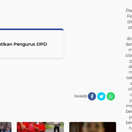
Pe
Pe
di
a
di
antikan Pengurus DPD
dan
m
sib
p
d
m
te
o
d
SHARE
y
me
be
p
be
h