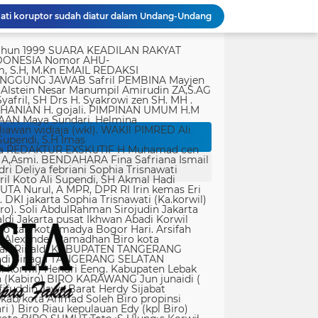
ati koruptor sudah diatur dalam Undang-Undang
Polda Metro Jaya Gelar Seminar Hukum Bahas Perluasan Objek Praperadilan dalam KUHAP Baru
rtasi empat warga China buronan pemerintah
tik, yang ditempatkan secara terang dan jelas. Media siber mewajibkan setiap pengguna untuk melakukan registrasi keanggotaan dan melakukan proses log-in terlebih dahulu untuk dapat mempublikasikan semua bentuk Isi Buatan Pengguna. Ketentuan mengenai log-in akan diatur lebih lanjut. Dalam registrasi tersebut, media siber mewajibkan pengguna memberi persetujuan tertulis bahwa Isi Buatan Pengguna yang dipublikasikan: Tidak memuat isi bohong, fitnah, sadis dan cabul; Tidak memuat isi yang mengandung prasangka dan kebencian terkait dengan suku, agama, ras, dan antargolongan (SARA), serta menganjurkan tindakan kekerasan; Tidak memuat isi diskriminatif atas dasar perbedaan jenis kelamin dan bahasa, serta tidak merendahkan martabat orang lemah, miskin, sakit, cacat jiwa, atau cacat jasmani. Media siber memiliki kewenangan mutlak untuk mengedit atau menghapus Isi Buatan Pengguna yang bertentangan dengan butir (c). Media siber wajib menyediakan mekanisme pengaduan Isi Buatan Pengguna yang dinilai melanggar ketentuan pada butir (c). Mekanisme tersebut harus disediakan di tempat yang dengan mudah dapat diakses pengguna. Media siber wajib menyunting, menghapus, dan melakukan tindakan koreksi setiap Isi Buatan Pengguna yang dilaporkan dan melanggar ketentuan butir (c), sesegera mungkin secara proporsional selambat-lambatnya 2 x 24 jam setelah pengaduan diterima. Media siber yang telah memenuhi ketentuan pada butir (a), (b), (c), dan (f) tidak dibebani tanggung jawab atas masalah yang ditimbulkan akibat pemuatan isi yang melanggar ketentuan pada butir (c). Media siber bertanggung jawab atas Isi Buatan Pengguna yang dilaporkan bila tidak mengambil tindakan koreksi setelah batas waktu sebagaimana tersebut pada butir (f). 4. Ralat, Koreksi, dan Hak Jawab Ralat, koreksi, dan hak jawab mengacu pada Undang-Undang Pers, Kode Etik Jurnalistik, dan Pedoman Hak Jawab yang ditetapkan Dewan Pers. Ralat, koreksi dan atau hak jawab wajib ditautkan pada berita yang diralat, dikoreksi atau yang diberi hak jawab. Di setiap berita ralat, koreksi, dan hak jawab wajib dicantumkan waktu pemuatan ralat, koreksi, dan atau hak jawab tersebut. Bila suatu berita media siber tertentu disebarluaskan media siber lain, maka: Tanggung jawab media siber pembuat berita terbatas pada berita yang dipublikasikan di media siber tersebut atau media siber yang berada di bawah otoritas teknisnya; Koreksi berita yang dilakukan oleh sebuah media siber, juga harus dilakukan oleh media siber lain yang mengutip berita dari media siber yang dikoreksi itu; Media yang menyebarluaskan berita dari sebuah media siber dan tidak melakukan koreksi atas berita sesuai yang dilakukan oleh media siber pemilik dan atau pembuat berita tersebut, bertanggung jawab penuh atas semua akibat hukum dari berita yang tidak dikoreksinya itu. Sesuai dengan Undang-Undang Pers, media siber yang tidak melayani hak jawab dapat dijatuhi sanksi hukum pidana denda paling banyak Rp500.000.000 (Lima ratus juta rupiah). 5. Pencabutan Berita Berita yang sudah dipublikasikan tidak dapat dicabut karena alasan penyensoran dari pihak luar redaksi, kecuali terkait masalah SARA, kesusilaan, masa depan anak, pengalaman traumatik korban atau berdasarkan pertimbangan khusus lain yang ditetapkan Dewan Pers. Media siber lain wajib mengikuti pencabutan kutipan berita dari media asal yang telah dicabut. Pencabutan berita wajib disertai dengan alasan pencabutan dan diumumkan kepada publik. 6. Iklan Media siber wajib membedakan dengan tegas antara produk berita dan iklan. Setiap berita/artikel/isi yang merupakan iklan dan atau isi berbayar wajib mencantumkan keterangan ”advertorial”, ”iklan”, ”ads”, ”spons
Polri Pastikan Proses Pemeriksaan Personel di Aceh Dilaksanakan Secara Profesional dan Transparan
Kondisi Makam Pahlawan Nasional Iman Bonjol Dikeluhkan, Masyarakat Harap Pemerintah Segera Lakukan Pembenahan
PWI Kota Tangerang Serahkan SK ke Kesbangpol, Wawan Fauzi: Peran Media Bisa Berdampak Besar hingga Fatal
Bapenda) Kabupaten Bekasi bersama sejumlah instansi terkait menggelar operasi
Panglima TNI Sambut Kepulangan Satgas Kizi TNI Kontingen Garuda XX-V MONUSCO
KAPOLDA JABAR TINJAU LAHAN PENANAMAN BIBIT BAWANG PUTIH DI CIATER, DUKUNG PROGRAM KETAHANAN PANGAN NASIONAL
Peringatan Hari Veteran Nasional 2026 Kemenhan Renovasi Sekretariat LVRI dan Bedah Rumah Veteran di 19 Provinsi