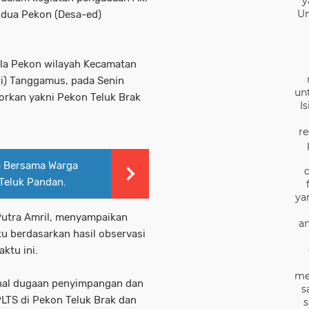
y
Un
i dua Pekon (Desa-ed)
la Pekon wilayah Kecamatan
ri) Tanggamus, pada Senin
un
orkan yakni Pekon Teluk Brak
I
re
a Bersama Warga
Teluk Pandan.
ya
utra Amril, menyampaikan
an
 berdasarkan hasil observasi
ktu ini.
me
 hal dugaan penyimpangan dan
s
TS di Pekon Teluk Brak dan
s