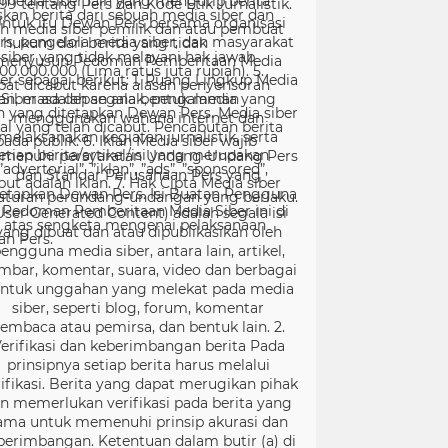
99 tentang Pers dan Kode Etik Jurnalistik.
ntuk itu Dewan Pers bersama organisasi
rs, pengelola media siber, dan masyarakat
menyusun Pedoman Pemberitaan Media
er sebagai berikut: 1. Ruang Lingkup Media
Siber adalah segala bentuk media yang
menggunakan wahana internet dan
melaksanakan kegiatan jurnalistik, serta
menuhi persyaratan Undang-Undang Pers
dan Standar Perusahaan Pers yang
tetapkan Dewan Pers. Isi Buatan Pengguna
User Generated Content) adalah segala isi
yang dibuat dan atau dipublikasikan oleh
engguna media siber, antara lain, artikel,
mbar, komentar, suara, video dan berbagai
ntuk unggahan yang melekat pada media
siber, seperti blog, forum, komentar
embaca atau pemirsa, dan bentuk lain. 2.
erifikasi dan keberimbangan berita Pada
prinsipnya setiap berita harus melalui
ifikasi. Berita yang dapat merugikan pihak
in memerlukan verifikasi pada berita yang
ama untuk memenuhi prinsip akurasi dan
berimbangan. Ketentuan dalam butir (a) di