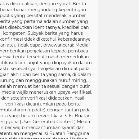
atas dikecualikan, dengan syarat: Berita
benar-benar mengandung kepentingan
publik yang bersifat mendesak; Sumber
berita yang pertama adalah sumber yang
elas disebutkan identitasnya, kredibel dan
kompeten; Subyek berita yang harus
konfirmasi tidak diketahui keberadaannya
an atau tidak dapat diwawancarai; Media
memberikan penjelasan kepada pembaca
ahwa berita tersebut masih memerlukan
rifikasi lebih lanjut yang diupayakan dalam
aktu secepatnya. Penjelasan dimuat pada
gian akhir dari berita yang sama, di dalam
kurung dan menggunakan huruf miring.
etelah memuat berita sesuai dengan butir
), media wajib meneruskan upaya verifikasi,
dan setelah verifikasi didapatkan, hasil
verifikasi dicantumkan pada berita
mutakhiran (update) dengan tautan pada
rita yang belum terverifikasi. 3. Isi Buatan
engguna (User Generated Content) Media
siber wajib mencantumkan syarat dan
etentuan mengenai Isi Buatan Pengguna