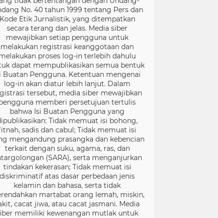
ang tidak bertentangan dengan Undang-
dang No. 40 tahun 1999 tentang Pers dan
Kode Etik Jurnalistik, yang ditempatkan
secara terang dan jelas. Media siber
mewajibkan setiap pengguna untuk
melakukan registrasi keanggotaan dan
melakukan proses log-in terlebih dahulu
tuk dapat mempublikasikan semua bentuk
si Buatan Pengguna. Ketentuan mengenai
log-in akan diatur lebih lanjut. Dalam
gistrasi tersebut, media siber mewajibkan
pengguna memberi persetujuan tertulis
bahwa Isi Buatan Pengguna yang
dipublikasikan: Tidak memuat isi bohong,
fitnah, sadis dan cabul; Tidak memuat isi
ng mengandung prasangka dan kebencian
terkait dengan suku, agama, ras, dan
targolongan (SARA), serta menganjurkan
tindakan kekerasan; Tidak memuat isi
diskriminatif atas dasar perbedaan jenis
kelamin dan bahasa, serta tidak
rendahkan martabat orang lemah, miskin,
akit, cacat jiwa, atau cacat jasmani. Media
iber memiliki kewenangan mutlak untuk