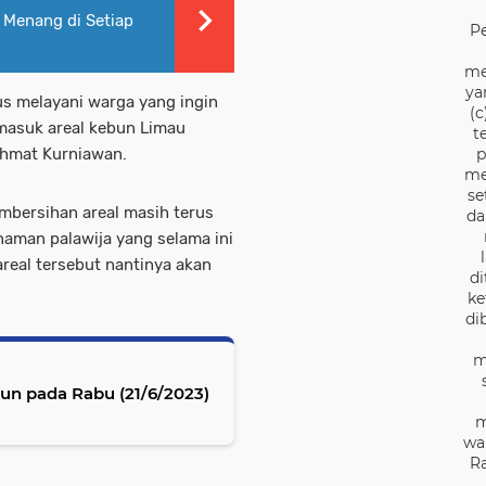
 Menang di Setiap
P
me
ya
s melayani warga yang ingin
(c
 masuk areal kebun Limau
t
ahmat Kurniawan.
p
me
se
mbersihan areal masih terus
da
naman palawija yang selama ini
areal tersebut nantinya akan
di
ke
di
m
hun pada Rabu (21/6/2023)
m
wa
Ra