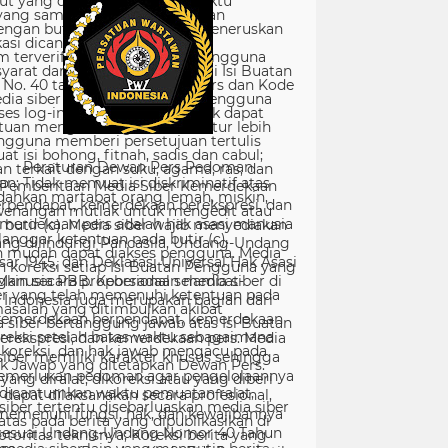
Peraturan Dewan Pers Pedoman
Pemberitaan Media Siber Kemerdekaan
rpendapat, kemerdekaan berekspresi, dan
merdekaan pers adalah hak asasi manusia
ang dilindungi Pancasila, Undang-Undang
sar 1945, dan Deklarasi Universal Hak Asasi
Manusia PBB. Keberadaan media siber di
Indonesia juga merupakan bagian dari
kemerdekaan berpendapat, kemerdekaan
erekspresi, dan kemerdekaan pers. Media
siber memiliki karakter khusus sehingga
merlukan pedoman agar pengelolaannya
dapat dilaksanakan secara profesional,
memenuhi fungsi, hak, dan kewajibannya
sesuai Undang-Undang Nomor 40 Tahun