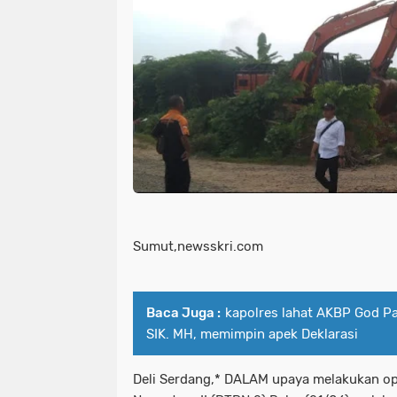
Sumut,newsskri.com
Baca Juga :
kapolres lahat AKBP God Pa
SIK. MH, memimpin apek Deklarasi
Deli Serdang,* DALAM upaya melakukan op