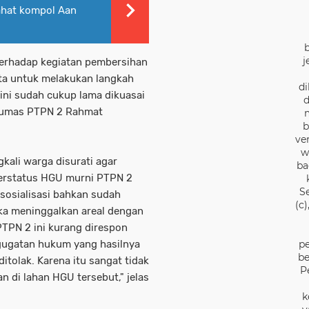
lahat kompol Aan
j
 terhadap kegiatan pembersihan
ata untuk melakukan langkah
di
ini sudah cukup lama dikuasai
d
 Humas PTPN 2 Rahmat
b
ve
w
kali warga disurati agar
ba
berstatus HGU murni PTPN 2
S
sosialisasi bahkan sudah
(c
reka meninggalkan areal dengan
PTPN 2 ini kurang direspon
gugatan hukum yang hasilnya
pe
be
tolak. Karena itu sangat tidak
P
n di lahan HGU tersebut," jelas
k