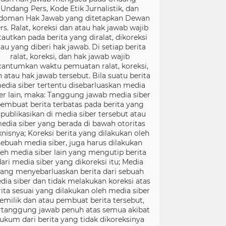
Undang Pers, Kode Etik Jurnalistik, dan
doman Hak Jawab yang ditetapkan Dewan
rs. Ralat, koreksi dan atau hak jawab wajib
tautkan pada berita yang diralat, dikoreksi
tau yang diberi hak jawab. Di setiap berita
ralat, koreksi, dan hak jawab wajib
cantumkan waktu pemuatan ralat, koreksi,
 atau hak jawab tersebut. Bila suatu berita
edia siber tertentu disebarluaskan media
er lain, maka: Tanggung jawab media siber
embuat berita terbatas pada berita yang
ipublikasikan di media siber tersebut atau
edia siber yang berada di bawah otoritas
knisnya; Koreksi berita yang dilakukan oleh
sebuah media siber, juga harus dilakukan
leh media siber lain yang mengutip berita
ari media siber yang dikoreksi itu; Media
ang menyebarluaskan berita dari sebuah
dia siber dan tidak melakukan koreksi atas
rita sesuai yang dilakukan oleh media siber
emilik dan atau pembuat berita tersebut,
rtanggung jawab penuh atas semua akibat
ukum dari berita yang tidak dikoreksinya