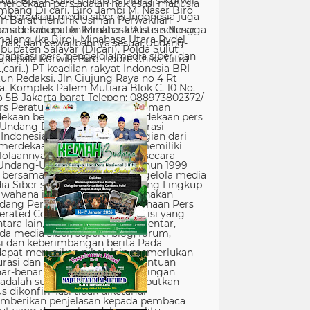
erdekaan pers adalah hak asasi manusia
Keberadaan media siber di Indonesia juga
 siber memiliki karakter khusus sehingga
hak, dan kewajibannya sesuai Undang-
nisasi pers, pengelola media siber, dan