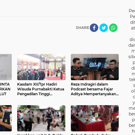
Pe
Pe
di
SHARE
a
di
dan
m
sib
p
d
m
te
INTA
Kasdam XII/Tpr Hadiri
Reza Indragiri dalam
ORKAN
Wisuda Purnabakti Ketua
Podcast bersama Fajar
o
LUT
Pengadilan Tinggi
Aditya Mempertanyakan
d
Pontianak
Bukti Pemerkosaan
y
Kasus Vina Cirebon
me
be
p
be
h