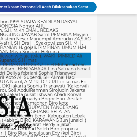
Kondisi Makam Pahlawan Nasional Tuanku Imam Bonjol Dikeluhkan, Masyarakat Harap Pemerintah Segera Lakukan Pembenahan
PWI Kota Tangerang Serahkan SK ke Kesbangpol, Wawan Fauzi: Peran Media Bisa Berdampak Besar hingga Fatal
tik, yang ditempatkan secara terang dan jelas. Media siber mewajibkan setiap pengguna untuk melakukan registrasi keanggotaan dan melakukan proses log-in terlebih dahulu untuk dapat mempublikasikan semua bentuk Isi Buatan Pengguna. Ketentuan mengenai log-in akan diatur lebih lanjut. Dalam registrasi tersebut, media siber mewajibkan pengguna memberi persetujuan tertulis bahwa Isi Buatan Pengguna yang dipublikasikan: Tidak memuat isi bohong, fitnah, sadis dan cabul; Tidak memuat isi yang mengandung prasangka dan kebencian terkait dengan suku, agama, ras, dan antargolongan (SARA), serta menganjurkan tindakan kekerasan; Tidak memuat isi diskriminatif atas dasar perbedaan jenis kelamin dan bahasa, serta tidak merendahkan martabat orang lemah, miskin, sakit, cacat jiwa, atau cacat jasmani. Media siber memiliki kewenangan mutlak untuk mengedit atau menghapus Isi Buatan Pengguna yang bertentangan dengan butir (c). Media siber wajib menyediakan mekanisme pengaduan Isi Buatan Pengguna yang dinilai melanggar ketentuan pada butir (c). Mekanisme tersebut harus disediakan di tempat yang dengan mudah dapat diakses pengguna. Media siber wajib menyunting, menghapus, dan melakukan tindakan koreksi setiap Isi Buatan Pengguna yang dilaporkan dan melanggar ketentuan butir (c), sesegera mungkin secara proporsional selambat-lambatnya 2 x 24 jam setelah pengaduan diterima. Media siber yang telah memenuhi ketentuan pada butir (a), (b), (c), dan (f) tidak dibebani tanggung jawab atas masalah yang ditimbulkan akibat pemuatan isi yang melanggar ketentuan pada butir (c). Media siber bertanggung jawab atas Isi Buatan Pengguna yang dilaporkan bila tidak mengambil tindakan koreksi setelah batas waktu sebagaimana tersebut pada butir (f). 4. Ralat, Koreksi, dan Hak Jawab Ralat, koreksi, dan hak jawab mengacu pada Undang-Undang Pers, Kode Etik Jurnalistik, dan Pedoman Hak Jawab yang ditetapkan Dewan Pers. Ralat, koreksi dan atau hak jawab wajib ditautkan pada berita yang diralat, dikoreksi atau yang diberi hak jawab. Di setiap berita ralat, koreksi, dan hak jawab wajib dicantumkan waktu pemuatan ralat, koreksi, dan atau hak jawab tersebut. Bila suatu berita media siber tertentu disebarluaskan media siber lain, maka: Tanggung jawab media siber pembuat berita terbatas pada berita yang dipublikasikan di media siber tersebut atau media siber yang berada di bawah otoritas teknisnya; Koreksi berita yang dilakukan oleh sebuah media siber, juga harus dilakukan oleh media siber lain yang mengutip berita dari media siber yang dikoreksi itu; Media yang menyebarluaskan berita dari sebuah media siber dan tidak melakukan koreksi atas berita sesuai yang dilakukan oleh media siber pemilik dan atau pembuat berita tersebut, bertanggung jawab penuh atas semua akibat hukum dari berita yang tidak dikoreksinya itu. Sesuai dengan Undang-Undang Pers, media siber yang tidak melayani hak jawab dapat dijatuhi sanksi hukum pidana denda paling banyak Rp500.000.000 (Lima ratus juta rupiah). 5. Pencabutan Berita Berita yang sudah dipublikasikan tidak dapat dicabut karena alasan penyensoran dari pihak luar redaksi, kecuali terkait masalah SARA, kesusilaan, masa depan anak, pengalaman traumatik korban atau berdasarkan pertimbangan khusus lain yang ditetapkan Dewan Pers. Media siber lain wajib mengikuti pencabutan kutipan berita dari media asal yang telah dicabut. Pencabutan berita wajib disertai dengan alasan pencabutan dan diumumkan kepada publik. 6. Iklan Media siber wajib membedakan dengan tegas antara produk berita dan iklan. Setiap berita/artikel/isi yang merupakan iklan dan atau isi berbayar wajib mencantumkan keterangan ”advertorial”, ”iklan”, ”ads”, ”spons
Bapenda) Kabupaten Bekasi bersama sejumlah instansi terkait menggelar operasi
35.936 Anak Muda Main Bareng di Kapolri Cup 2026, Wakapolri: Jangan Cuma Jadi Penonton, Jadilah Talenta Digital
Bakti Kesehatan Kodam Jaya - Polda Metro Jaya Layani 1.876 Masyarakat di Monas
Dit Samapta Polda Metro Jaya Kerahkan Personel Bantu Tangani Kebakaran Gedung Bapenda
Brimob Polda Metro Jaya Bantu Penanganan Kebakaran Gedung Bapenda DKI
 Vietnam terkait izin tinggal
Bahu Membahu Demi Desa Sehat, Satgas TMMD Bersama Warga Bersihkan Saluran Air
Polri Pastikan Proses Pemeriksaan Personel di Aceh Dilaksanakan Secara Profesional dan Transparan