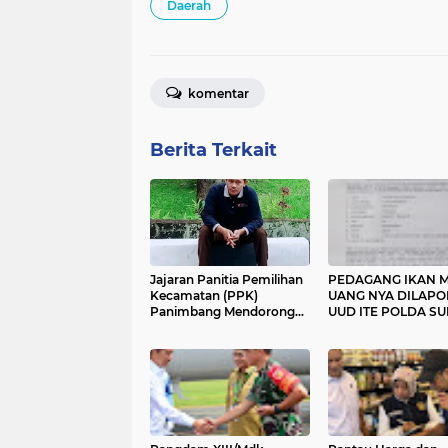
Daerah
komentar
Berita Terkait
Jajaran Panitia Pemilihan
PEDAGANG IKAN M
Kecamatan (PPK)
UANG NYA DILAP
Panimbang Mendorong
UUD ITE POLDA SU
Pemilih Pemula Untuk
Lakukan Rekaman e-KTP
Sebelum berakhirnya
tahapan Pemutakhiran
Data Pemilih