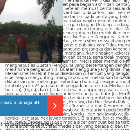
be
ke
y
Da
b
rlasro S. Sinaga SH.
me
timalisasi aset PT Perkebunan