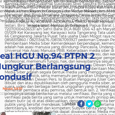
 Kemerdekaan berpendapat, kemerdekaan berekspresi, dan kem
g Dasar 1945, dan Deklarasi Universal Hak Asasi Manusia PBB. 
ndapat, kemerdekaan berekspresi, dan kemerdekaan pers. Media
nya dapat dilaksanakan secara profesional, memenuhi fungsi, 
s dan Kode Etik Jurnalistik. Untuk itu Dewan Persbersama orga
masyarakat menyusun Pedoman
eal HGU No.94 PTPN 2
ungkur Berlangsung
ondusif
News SKRI
023 | Juni 23, 2023 WIB |
0
Views
SHARE