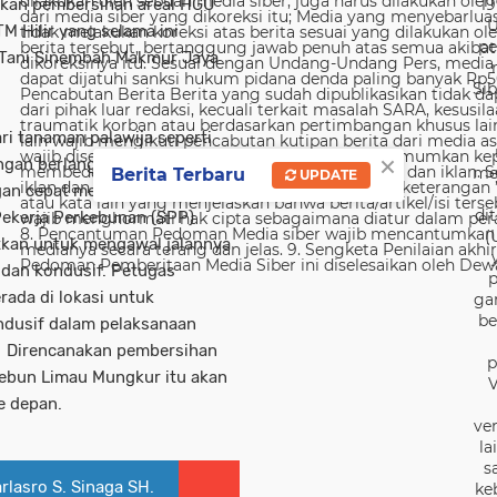
kukan pembersihan areal HGU
19
U
 Hilir yang selama ini
pe
 Tani Sinembah Makmur Jaya
Sib
ri tanaman palawija seperti
×
ngan berlangsung kondusif.
me
Berita Terbaru
UPDATE
gan cepat membersihkan areal
di
Pekerja Perkebunan (SPP)
(
atkan untuk mengawal jalannya
 dan kondusif. Petugas
p
erada di lokasi untuk
ga
be
dusif dalam pelaksanaan
u. Direncanakan pembersihan
p
kebun Limau Mungkur itu akan
V
e depan.
ver
la
s
rlasro S. Sinaga SH.
ke