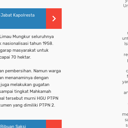
y
Un
Jabat Kapolresta
 Limau Mungkur seluruhnya
un
k nasionalisasi tahun 1958.
I
igarap masyarakat untuk
re
capai 70 hektar.
kan pembersihan. Namun warga
dan menanaminya dengan
ya
a juga melakukan gugatan
 sampai tingkat Mahkamah
an
real tersebut murni HGU PTPN
umen yang dimiliki PTPN 2.
me
s
s
 Ribuan Saksi