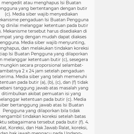
mengedit atau menghapus Isi Buatan
engguna yang bertentangan dengan butir
(c). Media siber wajib menyediakan
kanisme pengaduan Isi Buatan Pengguna
ng dinilai melanggar ketentuan pada butir
). Mekanisme tersebut harus disediakan di
empat yang dengan mudah dapat diakses
engguna. Media siber wajib menyunting,
nghapus, dan melakukan tindakan koreksi
tiap Isi Buatan Pengguna yang dilaporkan
n melanggar ketentuan butir (c), sesegera
mungkin secara proporsional selambat-
lambatnya 2 x 24 jam setelah pengaduan
terima. Media siber yang telah memenuhi
tentuan pada butir (a), (b), (c), dan (f) tidak
bebani tanggung jawab atas masalah yang
ditimbulkan akibat pemuatan isi yang
elanggar ketentuan pada butir (c). Media
siber bertanggung jawab atas Isi Buatan
Pengguna yang dilaporkan bila tidak
engambil tindakan koreksi setelah batas
ktu sebagaimana tersebut pada butir (f). 4.
lat, Koreksi, dan Hak Jawab Ralat, koreksi,
dan hak jawab mengacu pada Undang-