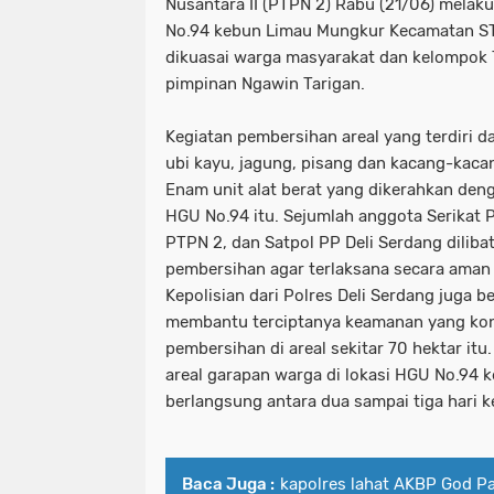
Nusantara II (PTPN 2) Rabu (21/06) mela
No.94 kebun Limau Mungkur Kecamatan STM
dikuasai warga masyarakat dan kelompok
pimpinan Ngawin Tarigan.
Kegiatan pembersihan areal yang terdiri da
ubi kayu, jagung, pisang dan kacang-kaca
Enam unit alat berat yang dikerahkan den
HGU No.94 itu. Sejumlah anggota Serikat 
PTPN 2, dan Satpol PP Deli Serdang dilib
pembersihan agar terlaksana secara aman
Kepolisian dari Polres Deli Serdang juga b
membantu terciptanya keamanan yang kon
pembersihan di areal sekitar 70 hektar it
areal garapan warga di lokasi HGU No.94 
berlangsung antara dua sampai tiga hari k
Baca Juga :
kapolres lahat AKBP God Pa