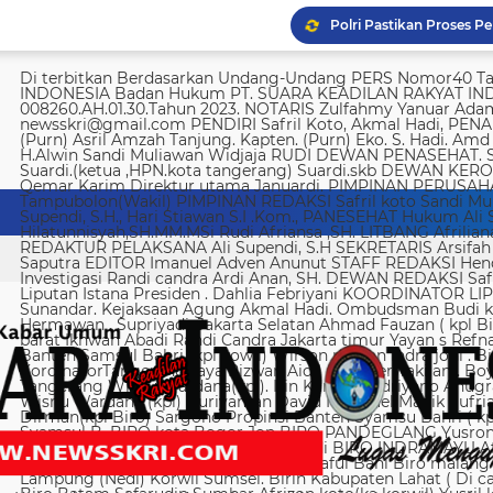
Di terbitkan Berdasarkan Undang-Undang PERS Nomor40 Tahun 1999 SUARA KEADILAN RAKYAT INDONESIA Badan Hukum PT. SUARA KEADILAN RAKYAT INDONESIA Nomor AHU-008260.AH.01.30.Tahun 2023. NOTARIS Zulfahmy Yanuar Adam, S.H, M.Kn EMAIL REDAKSI newsskri@gmail.com PENDIRI Safril Koto, Akmal Hadi, PENANGGUNG JAWAB Safril PEMBINA Mayjen (Purn) Asril Amzah Tanjung. Kapten. (Purn) Eko. S. Hadi. Amd Alstein Nesar Manumpil Amirudin ZA,S.AG H.Alwin Sandi Muliawan Widjaja RUDI DEWAN PENASEHAT. Syafril, SH Drs H. Syakrowi zen SH. MH . Suardi.(ketua ,HPN.kota tangerang) Suardi.skb DEWAN KEROHANIAN H. gojali. PIMPINAN UMUM H.M Qemar Karim Direktur utama Januardi. PIMPINAN PERUSAHAAN Maya Sundari. Helmina Tampubolon(Wakil) PIMPINAN REDAKSI Safril koto Sandi Muliawan widjaja (wkl). WAKIl PIMRED Ali Supendi, S.H., Hari Stiawan S.I .Kom., PANESEHAT Hukum Ali Supendi, S.H Imas Hilatunnisyah,SH.MM.MSi Rudi Afriansa ,SH. LITBANG Afriliana REDAKTUR EXSKUTIF H Muhamad cen REDAKTUR PELAKSANA Ali Supendi, S.H SEKRETARIS Arsifah A,Asmi. BENDAHARA Fina Safriana Ismail Saputra EDITOR Imanuel Adven Anunut STAFF REDAKSI Hendri Deliya febriani Sophia Trisnawati Investigasi Randi candra Ardi Anan, SH. DEWAN REDAKSI Safril Koto Ali Supendi, SH Akmal Hadi Liputan Istana Presiden . Dahlia Febriyani KOORDINATOR LIPUTA Nurul, A MPR, DPR RI Irin kemas Eri Sunandar. Kejaksaan Agung Akmal Hadi. Ombudsman Budi k. DKI jakarta Sophia Trisnawati (Ka.korwil) Hermawan . Supriyadi. Jakarta Selatan Ahmad Fauzan ( kpl Biro). Soli AbdulRahman Sirojudin Jakarta barat Ikhwan Abadi Randi Candra Jakarta timur Yayan s Refnaldi Jakarta pusat Ikhwan Abadi Korwil Banten Samsul Bahri (kpl kowil) Wirson risman Indra joni . Biro kab/kota madya Bogor Hari. Arsifah KordinatorTangerang raya Rizwan Aidil ( kpl. Perwakilan). Boy Alexander Ramadhan Biro kota Tangerang Wisnu Wardana(kpl). Irin Kamas Andriyano Anugrah Rinaldi KABUPATEN TANGERANG Wisnu Wardana (kpl) Nuriyaman David Natanael Manik Sufriadi Sinaga TANGERANG SELATAN Dirman(kpl Biro) Sargono Propinsi Banten Syamsu Bahri ( kpl korwil) Hendri Eeng. Kabupaten Lebak Syamsul B. BIRO kota Bogor Jon BIRO PANDEGLANG Yusron (Kabiro) BIRO KARAWANG Jun junaidi ( kpl Biro) Ugi . BIRO KUNINGAN Nurhadi BIRO INDRAMAYU Afifuddin Jawa Barat Herdy Sijabat (kapowil). BIRO JAWA TIMUR Sofiyan Saful Bahi Biro malang kab/kota Ahmad Soleh Biro propinsi Lampung (Nedi) Korwil Sumsel. Birin Kabupaten Lahat ( Di cari ) Biro Riau kepulauan Edy (kpl Biro) Biro Batam Safarudin Sumbar Afrizon koto(ka korwil) Yusril koto BIRO SUMUT Toto. S Ulung s Korwil Bangka Belitung Zulkarnai Susilawati Roni Saputra Biro Palembang Di cari. Biro Jambi M. Naser Biro Riau Hermain Biro Pesisir Barat (Krui) yepta Rijaya Kalimantan Barat Hendrik Usman Perwakilan Maluku Utara Raymon Caniago kota Madya Manado Ismail Hamadi kabupaten Minahasa Alstein Nesar Manumpil (kpl Biro) Menahasa Tenggara Hanny krestofel Gumalang (ka.Biro). Minahasa Utara Rydel Gumalang.(ka.Biro). kabupaten Bolmong Dicari. (Kpl biro). Kabupaten Salayar (Dicari). Polda Sulut (Alstein Nesar N). KORWIL INDONESIA TIMUR Ismail Hamadi .(kepala Korwil). Biro Tidore Chika Citra lestari. Biro Ternate Ismit Mohtar Biro Papua & Papua Barat (..,cari..) PT keadilan rakyat Indonesia BRI 720701004536531 a/n Safril Bank BCA 8681 1266 43 a/n Maryatun Redaksi. Jln Ciujung Raya no 4 Rt 01/009 Kel Karawang kec Karawaci kota Tangerang Tata usaha. Komplek Palem Mutiara Blok C. 10 No. 66 Cengkareng Jakarta Pusat Tata usaha Daan Mogot raya no 5B Jakarta barat Telepon: 088973802372/ 0858315860 / 0821134676 /081367093927 pedoman Dewan Pers Peraturan Dewan Pers Pedoman Pemberitaan Media Siber Kemerdekaan berpendapat, kemerdekaan berekspresi, dan kemerdekaan pers adalah hak asasi manusia yang dilindungi Pancasila, Undang-Undang Dasar 1945, dan Deklarasi Universal Hak Asasi Manusia PBB. Keberadaan media siber di Indonesia juga merupakan bagian dari kemerdekaan berpendapat, kemerdekaan berekspresi, dan kemerdekaan pers. Media siber memiliki karakter khusus sehingga memerlukan pedoman agar pengelolaannya dapat dilaksanakan secara profesional, memenuhi fungsi, hak, dan kewajibannya sesuai Undang-Undang Nomor 40 Tahun 1999 tentang Pers dan Kode Etik Jurnalistik. Untuk itu Dewan Pers bersama organisasi pers, pengelola media siber, dan masyarakat menyusun Pedoman Pemberitaan Media Siber sebagai berikut: 1. Ruang Lingkup Media Siber adalah segala bentuk media yang menggunakan wahana internet dan melaksanakan kegiatan jurnalistik, serta memenuhi persyaratan Undang-Undang Pers dan Standar Perusahaan Pers yang ditetapkan Dewan Pers. Isi Buatan Pengguna (User Generated Content) adalah segala isi yang dibuat dan atau dipublikasikan oleh pengguna media siber, antara lain, artikel, gambar, komentar, suara, video dan berbagai bentuk unggahan yang melekat pada media siber, seperti blog, forum, komentar pembaca atau pemirsa, dan bentuk lain. 2. Verifikasi dan keberimbangan berita Pada prinsipnya setiap berita harus melalui verifikasi. Berita yang dapat merugikan pihak lain memerlukan verifikasi pada berita yang sama untuk memenuhi prinsip akurasi dan keberimbangan. Ketentuan dalam butir (a) di atas dikecualikan, dengan syarat: Berita benar-benar mengandung kepentingan publik yang bersifat mendesak; Sumber berita yang pertama adalah sumber yang jelas disebutkan identitasnya, kredibel dan kompeten; Subyek berita yang harus dikonfirmasi tidak diketahui keberadaannya dan atau tidak dapat diwawancarai; Media memberikan penjelasan kepada pembaca bahwa berita tersebut masih memerlukan verifikasi lebih lanjut yang diupayakan dalam waktu secepatnya. Penjelasan dimuat pada bagian akhir dari berita yang sama, di dalam kurung dan menggunakan huruf miring. Setelah memuat berita sesuai dengan butir (c), media wajib meneruskan upaya verifikasi, dan setelah verifikasi didapatkan, hasil verifikasi dicantumkan pada berita pemutakhiran (update) dengan tautan pada berita yang belum terverifikasi. 3. Isi Buatan Pengguna (User Generated Content) Media siber wajib mencantumkan syarat dan ketentuan mengenai Isi Buatan Pengguna yang tidak bertentangan dengan Undang-Undang No. 40 tahun 1999 tentang Pers dan Kode Etik Jurnalis
Imigrasi deportasi 25 WN