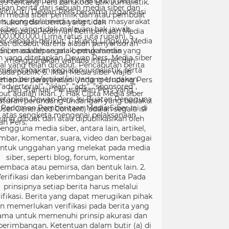
99 tentang Pers dan Kode Etik Jurnalistik.
ntuk itu Dewan Pers bersama organisasi
rs, pengelola media siber, dan masyarakat
menyusun Pedoman Pemberitaan Media
er sebagai berikut: 1. Ruang Lingkup Media
Siber adalah segala bentuk media yang
menggunakan wahana internet dan
melaksanakan kegiatan jurnalistik, serta
menuhi persyaratan Undang-Undang Pers
dan Standar Perusahaan Pers yang
tetapkan Dewan Pers. Isi Buatan Pengguna
User Generated Content) adalah segala isi
yang dibuat dan atau dipublikasikan oleh
engguna media siber, antara lain, artikel,
mbar, komentar, suara, video dan berbagai
ntuk unggahan yang melekat pada media
siber, seperti blog, forum, komentar
embaca atau pemirsa, dan bentuk lain. 2.
erifikasi dan keberimbangan berita Pada
prinsipnya setiap berita harus melalui
ifikasi. Berita yang dapat merugikan pihak
in memerlukan verifikasi pada berita yang
ama untuk memenuhi prinsip akurasi dan
berimbangan. Ketentuan dalam butir (a) di