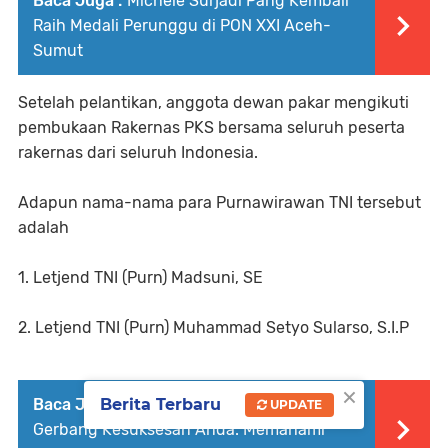
Baca Juga :
Michele Surjadi Pang Kembali
Raih Medali Perunggu di PON XXI Aceh-
Sumut
Setelah pelantikan, anggota dewan pakar mengikuti
pembukaan Rakernas PKS bersama seluruh peserta
rakernas dari seluruh Indonesia.
Adapun nama-nama para Purnawirawan TNI tersebut
adalah
1. Letjend TNI (Purn) Madsuni, SE
2. Letjend TNI (Purn) Muhammad Setyo Sularso, S.I.P
×
Baca Juga :
Apa itu UBS!..........Buka
Berita Terbaru
UPDATE
Gerbang Kesuksesan Anda: Memahami