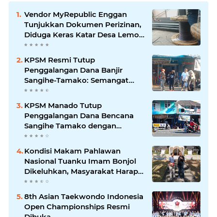
Vendor MyRepublic Enggan
Tunjukkan Dokumen Perizinan,
Diduga Keras Katar Desa Lemo
Disebut Handle Kordinasi
KPSM Resmi Tutup
Penggalangan Dana Banjir
Sangihe-Tamako: Semangat
Kebersamaan & Solidaritas
Tetap Terjaga
KPSM Manado Tutup
Penggalangan Dana Bencana
Sangihe Tamako dengan
Semangat Tinggi, Dihadiri
Banyak Seniman Ibu Kota
Kondisi Makam Pahlawan
Nasional Tuanku Imam Bonjol
Dikeluhkan, Masyarakat Harap
Pemerintah Segera Lakukan
Pembenahan
8th Asian Taekwondo Indonesia
Open Championships Resmi
Dibuka