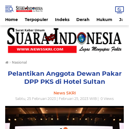
Home
Terpopuler
Indeks
Derah
Hukum
Jab
›
Nasional
Pelantikan Anggota Dewan Pakar
DPP PKS di Hotel Sultan
News SKRI
Sabtu, 25 Februari 2023 | Februari 25, 2023 WIB |
0
Views