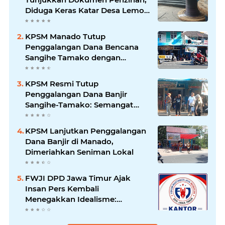
Diduga Keras Katar Desa Lemo
Disebut Handle Kordinasi
KPSM Manado Tutup
Penggalangan Dana Bencana
Sangihe Tamako dengan
Semangat Tinggi, Dihadiri
Banyak Seniman Ibu Kota
KPSM Resmi Tutup
Penggalangan Dana Banjir
Sangihe-Tamako: Semangat
Kebersamaan & Solidaritas
Tetap Terjaga
KPSM Lanjutkan Penggalangan
Dana Banjir di Manado,
Dimeriahkan Seniman Lokal
FWJI DPD Jawa Timur Ajak
Insan Pers Kembali
Menegakkan Idealisme:
"Menjadi Penulis Bukan
Mengkhotbahkan Kebenaran