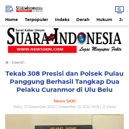
Home
Terpopuler
Indeks
Derah
Hukum
Jab
›
Daerah
Tekab 308 Presisi dan Polsek Pulau
Panggung Berhasil Tangkap Dua
Pelaku Curanmor di Ulu Belu
News SKRI
Rabu, 21 Desember 2022 | Desember 21, 2022 WIB |
0
Views