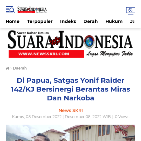
Home
Terpopuler
Indeks
Derah
Hukum
Jab
›
Daerah
Di Papua, Satgas Yonif Raider
142/KJ Bersinergi Berantas Miras
Dan Narkoba
News SKRI
Kamis, 08 Desember 2022 | Desember 08, 2022 WIB |
0
Views