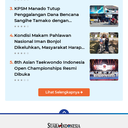
Tetap Terjaga
KPSM Manado Tutup
Penggalangan Dana Bencana
Sangihe Tamako dengan
Semangat Tinggi, Dihadiri
Banyak Seniman Ibu Kota
Kondisi Makam Pahlawan
Nasional Iman Bonjol
Dikeluhkan, Masyarakat Harap
Pemerintah Segera Lakukan
Pembenahan
8th Asian Taekwondo Indonesia
Open Championships Resmi
Dibuka
Lihat Selengkapnya