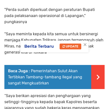
"Perda sudah diperkuat dengan peraturan Bupati
pada pelaksanaan operasional di Lapangan,"
pungkasnya
"Saya meminta kepada kita semua untuk bersinergi
menjaga Kabupaten Tolikara, jangan terpengaruh oleh
×
Miras, narkoba karena hal tersebut akan merusak
Berita Terbaru
UPDATE
generasi kita di Tolikara”
Baca Juga :
Pemerintahan Sulut Akan
Tertibkan Tambang-tambang Ilegal yang
sangat Mengkuatirkan
“Saya berikan apresiasi dan penghargaan yang
setinggi-tingginya kepada bapak Kapolres beserta
jajarannya yang sudah bekerja keras mengamankan