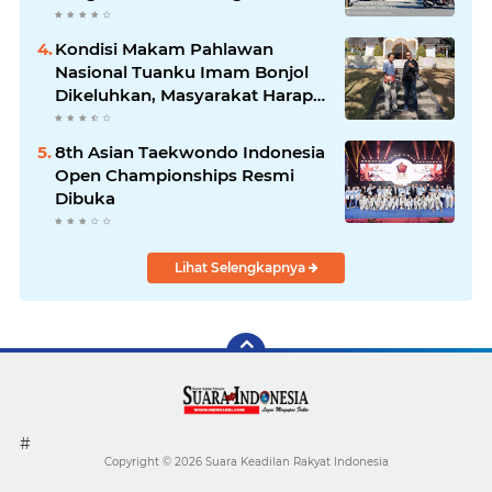
Semangat Tinggi, Dihadiri
Banyak Seniman Ibu Kota
Kondisi Makam Pahlawan
Nasional Tuanku Imam Bonjol
Dikeluhkan, Masyarakat Harap
Pemerintah Segera Lakukan
Pembenahan
8th Asian Taekwondo Indonesia
Open Championships Resmi
Dibuka
Lihat Selengkapnya
#
Copyright ©
2026 Suara Keadilan Rakyat Indonesia