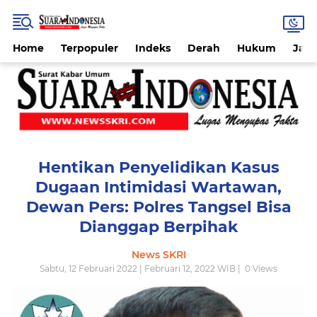
Home
Terpopuler
Indeks
Derah
Hukum
Jab
Hentikan Penyelidikan Kasus
Dugaan Intimidasi Wartawan,
Dewan Pers: Polres Tangsel Bisa
Dianggap Berpihak
News SKRI
Sabtu, 12 Februari 2022 | Februari 12, 2022 WIB |
0
Views