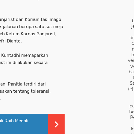
Ganjarist dan Komunitas Imago
j
 jalanan berupa satu set meja
h Ketum Kornas Ganjarist,
di
fri Dianto.
d
b
o Kuntadhi memaparkan
ve
st ini dilakukan secara
w
ba
S
n. Panitia terdiri dari
(c
akan tentang toleransi.
.
pe
be
P
li Raih Medali
k