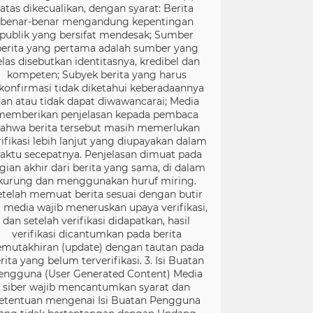
atas dikecualikan, dengan syarat: Berita
benar-benar mengandung kepentingan
publik yang bersifat mendesak; Sumber
berita yang pertama adalah sumber yang
elas disebutkan identitasnya, kredibel dan
kompeten; Subyek berita yang harus
konfirmasi tidak diketahui keberadaannya
an atau tidak dapat diwawancarai; Media
memberikan penjelasan kepada pembaca
ahwa berita tersebut masih memerlukan
rifikasi lebih lanjut yang diupayakan dalam
aktu secepatnya. Penjelasan dimuat pada
gian akhir dari berita yang sama, di dalam
kurung dan menggunakan huruf miring.
etelah memuat berita sesuai dengan butir
), media wajib meneruskan upaya verifikasi,
dan setelah verifikasi didapatkan, hasil
verifikasi dicantumkan pada berita
mutakhiran (update) dengan tautan pada
rita yang belum terverifikasi. 3. Isi Buatan
engguna (User Generated Content) Media
siber wajib mencantumkan syarat dan
etentuan mengenai Isi Buatan Pengguna