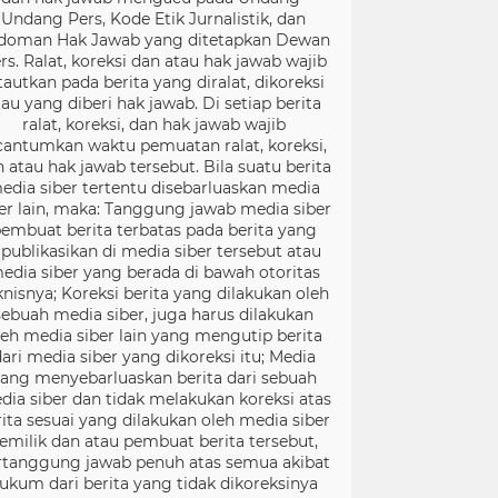
Undang Pers, Kode Etik Jurnalistik, dan
doman Hak Jawab yang ditetapkan Dewan
rs. Ralat, koreksi dan atau hak jawab wajib
tautkan pada berita yang diralat, dikoreksi
tau yang diberi hak jawab. Di setiap berita
ralat, koreksi, dan hak jawab wajib
cantumkan waktu pemuatan ralat, koreksi,
 atau hak jawab tersebut. Bila suatu berita
edia siber tertentu disebarluaskan media
er lain, maka: Tanggung jawab media siber
embuat berita terbatas pada berita yang
ipublikasikan di media siber tersebut atau
edia siber yang berada di bawah otoritas
knisnya; Koreksi berita yang dilakukan oleh
sebuah media siber, juga harus dilakukan
leh media siber lain yang mengutip berita
ari media siber yang dikoreksi itu; Media
ang menyebarluaskan berita dari sebuah
dia siber dan tidak melakukan koreksi atas
rita sesuai yang dilakukan oleh media siber
emilik dan atau pembuat berita tersebut,
rtanggung jawab penuh atas semua akibat
ukum dari berita yang tidak dikoreksinya