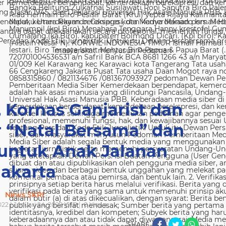
 Kemerdekaan berpendapat, kemerdekaan berekspresi, dan kem
g Dasar 1945, dan Deklarasi Universal Hak Asasi Manusia PBB. 
ndapat, kemerdekaan berekspresi, dan kemerdekaan pers. Media
nya dapat dilaksanakan secara profesional, memenuhi fungsi, 
s dan Kode Etik Jurnalistik. Untuk itu Dewan Persbersama orga
masyarakat menyusun Pedoman
, Kornas Ganjarist dan
r “Natal Bersama” dan
 untuk Anak Jalanan
Jakarta
News SKRI
022 | Januari 24, 2022 WIB |
0
Views
SHARE