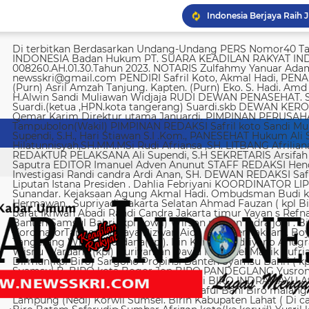
Di terbitkan Berdasarkan Undang-Undang PERS Nomor40 Tahun 1999 SUARA KEADILAN RAKYAT INDONESIA Badan Hukum PT. SUARA KEADILAN RAKYAT INDONESIA Nomor AHU-008260.AH.01.30.Tahun 2023. NOTARIS Zulfahmy Yanuar Adam, S.H, M.Kn EMAIL REDAKSI newsskri@gmail.com PENDIRI Safril Koto, Akmal Hadi, PENANGGUNG JAWAB Safril PEMBINA Mayjen (Purn) Asril Amzah Tanjung. Kapten. (Purn) Eko. S. Hadi. Amd Alstein Nesar Manumpil Amirudin ZA,S.AG H.Alwin Sandi Muliawan Widjaja RUDI DEWAN PENASEHAT. Syafril, SH Drs H. Syakrowi zen SH. MH . Suardi.(ketua ,HPN.kota tangerang) Suardi.skb DEWAN KEROHANIAN H. gojali. PIMPINAN UMUM H.M Qemar Karim Direktur utama Januardi. PIMPINAN PERUSAHAAN Maya Sundari. Helmina Tampubolon(Wakil) PIMPINAN REDAKSI Safril koto Sandi Muliawan widjaja (wkl). WAKIl PIMRED Ali Supendi, S.H., Hari Stiawan S.I .Kom., PANESEHAT Hukum Ali Supendi, S.H Imas Hilatunnisyah,SH.MM.MSi Rudi Afriansa ,SH. LITBANG Afriliana REDAKTUR EXSKUTIF H Muhamad cen REDAKTUR PELAKSANA Ali Supendi, S.H SEKRETARIS Arsifah A,Asmi. BENDAHARA Fina Safriana Ismail Saputra EDITOR Imanuel Adven Anunut STAFF REDAKSI Hendri Deliya febriani Sophia Trisnawati Investigasi Randi candra Ardi Anan, SH. DEWAN REDAKSI Safril Koto Ali Supendi, SH Akmal Hadi Liputan Istana Presiden . Dahlia Febriyani KOORDINATOR LIPUTA Nurul, A MPR, DPR RI Irin kemas Eri Sunandar. Kejaksaan Agung Akmal Hadi. Ombudsman Budi k. DKI jakarta Sophia Trisnawati (Ka.korwil) Hermawan . Supriyadi. Jakarta Selatan Ahmad Fauzan ( kpl Biro). Soli AbdulRahman Sirojudin Jakarta barat Ikhwan Abadi Randi Candra Jakarta timur Yayan s Refnaldi Jakarta pusat Ikhwan Abadi Korwil Banten Samsul Bahri (kpl kowil) Wirson risman Indra joni . Biro kab/kota madya Bogor Hari. Arsifah KordinatorTangerang raya Rizwan Aidil ( kpl. Perwakilan). Boy Alexander Ramadhan Biro kota Tangerang Wisnu Wardana(kpl). Irin Kamas Andriyano Anugrah Rinaldi KABUPATEN TANGERANG Wisnu Wardana (kpl) Nuriyaman David Natanael Manik Sufriadi Sinaga TANGERANG SELATAN Dirman(kpl Biro) Sargono Propinsi Banten Syamsu Bahri ( kpl korwil) Hendri Eeng. Kabupaten Lebak Syamsul B. BIRO kota Bogor Jon BIRO PANDEGLANG Yusron (Kabiro) BIRO KARAWANG Jun junaidi ( kpl Biro) Ugi . BIRO KUNINGAN Nurhadi BIRO INDRAMAYU Afifuddin Jawa Barat Herdy Sijabat (kapowil). BIRO JAWA TIMUR Sofiyan Saful Bahi Biro malang kab/kota Ahmad Soleh Biro propinsi Lampung (Nedi) Korwil Sumsel. Birin Kabupaten Lahat ( Di cari ) Biro Riau kepulauan Edy (kpl Biro) Biro Batam Safarudin Sumbar Afrizon koto(ka korwil) Yusril koto BIRO SUMUT Toto. S Ulung s Korwil Bangka Belitung Zulkarnai Susilawati Roni Saputra Biro Palembang Di cari. Biro Jambi M. Naser Biro Riau Hermain Biro Pesisir Barat (Krui) yepta Rijaya Kalimantan Barat Hendrik Usman Perwakilan Maluku Utara Raymon Caniago kota Madya Manado Ismail Hamadi kabupaten Minahasa Alstein Nesar Manumpil (kpl Biro) Menahasa Tenggara Hanny krestofel Gumalang (ka.Biro). Minahasa Utara Rydel Gumalang.(ka.Biro). kabupaten Bolmong Dicari. (Kpl biro). Kabupaten Salayar (Dicari). Polda Sulut (Alstein Nesar N). KORWIL INDONESIA TIMUR Ismail Hamadi .(kepala Korwil). Biro Tidore Chika Citra lestari. Biro Ternate Ismit Mohtar Biro Papua & Papua Barat (..,cari..) PT keadilan rakyat Indonesia BRI 720701004536531 a/n Safril Bank BCA 8681 1266 43 a/n Maryatun Redaksi. Jln Ciujung Raya no 4 Rt 01/009 Kel Karawang kec Karawaci kota Tangerang Tata usaha. Komplek Palem Mutiara Blok C. 10 No. 66 Cengkareng Jakarta Pusat Tata usaha Daan Mogot raya no 5B Jakarta barat Telepon: 088973802372/ 0858315860 / 0821134676 /081367093927 pedoman Dewan Pers Peraturan Dewan Pers Pedoman Pemberitaan Media Siber Kemerdekaan berpendapat, kemerdekaan berekspresi, dan kemerdekaan pers adalah hak asasi manusia yang dilindungi Pancasila, Undang-Undang Dasar 1945, dan Deklarasi Universal Hak Asasi Manusia PBB. Keberadaan media siber di Indonesia juga merupakan bagian dari kemerdekaan berpendapat, kemerdekaan berekspresi, dan kemerdekaan pers. Media siber memiliki karakter khusus sehingga memerlukan pedoman agar pengelolaannya dapat dilaksanakan secara profesional, memenuhi fungsi, hak, dan kewajibannya sesuai Undang-Undang Nomor 40 Tahun 1999 tentang Pers dan Kode Etik Jurnalistik. Untuk itu Dewan Pers bersama organisasi pers, pengelola media siber, dan masyarakat menyusun Pedoman Pemberitaan Media Siber sebagai berikut: 1. Ruang Lingkup Media Siber adalah segala bentuk media yang menggunakan wahana internet dan melaksanakan kegiatan jurnalistik, serta memenuhi persyaratan Undang-Undang Pers dan Standar Perusahaan Pers yang ditetapkan Dewan Pers. Isi Buatan Pengguna (User Generated Content) adalah segala isi yang dibuat dan atau dipublikasikan oleh pengguna media siber, antara lain, artikel, gambar, komentar, suara, video dan berbagai bentuk unggahan yang melekat pada media siber, seperti blog, forum, komentar pembaca atau pemirsa, dan bentuk lain. 2. Verifikasi dan keberimbangan berita Pada prinsipnya setiap berita harus melalui verifikasi. Berita yang dapat merugikan pihak lain memerlukan verifikasi pada berita yang sama untuk memenuhi prinsip akurasi dan keberimbangan. Ketentuan dalam butir (a) di atas dikecualikan, dengan syarat: Berita benar-benar mengandung kepentingan publik yang bersifat mendesak; Sumber berita yang pertama adalah sumber yang jelas disebutkan identitasnya, kredibel dan kompeten; Subyek berita yang harus dikonfirmasi tidak diketahui keberadaannya dan atau tidak dapat diwawancarai; Media memberikan penjelasan kepada pembaca bahwa berita tersebut masih memerlukan verifikasi lebih lanjut yang diupayakan dalam waktu secepatnya. Penjelasan dimuat pada bagian akhir dari berita yang sama, di dalam kurung dan menggunakan huruf miring. Setelah memuat berita sesuai dengan butir (c), media wajib meneruskan upaya verifikasi, dan setelah verifikasi didapatkan, hasil verifikasi dicantumkan pada berita pemutakhiran (update) dengan tautan pada berita yang belum terverifikasi. 3. Isi Buatan Pengguna (User Generated Content) Media siber wajib mencantumkan syarat dan ketentuan mengenai Isi Buatan Pengguna yang tidak bertentangan dengan Undang-Undang No. 40 tahun 1999 tentang Pers dan Kode Etik Jurnalis
Reuni AKABRI 91 35 Tah