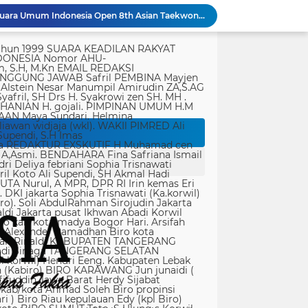
Indonesia Berjaya Raih Juara Umum Indonesia Open 8th Asian Taekwondo Indonesia Open Championships 2026
Pererat Sinergitas dengan Ulama, Kapolres Subang Silaturahmi Bersama Ketua dan Pengurus PERSIS Kabupaten Subang
tik, yang ditempatkan secara terang dan jelas. Media siber mewajibkan setiap pengguna untuk melakukan registrasi keanggotaan dan melakukan proses log-in terlebih dahulu untuk dapat mempublikasikan semua bentuk Isi Buatan Pengguna. Ketentuan mengenai log-in akan diatur lebih lanjut. Dalam registrasi tersebut, media siber mewajibkan pengguna memberi persetujuan tertulis bahwa Isi Buatan Pengguna yang dipublikasikan: Tidak memuat isi bohong, fitnah, sadis dan cabul; Tidak memuat isi yang mengandung prasangka dan kebencian terkait dengan suku, agama, ras, dan antargolongan (SARA), serta menganjurkan tindakan kekerasan; Tidak memuat isi diskriminatif atas dasar perbedaan jenis kelamin dan bahasa, serta tidak merendahkan martabat orang lemah, miskin, sakit, cacat jiwa, atau cacat jasmani. Media siber memiliki kewenangan mutlak untuk mengedit atau menghapus Isi Buatan Pengguna yang bertentangan dengan butir (c). Media siber wajib menyediakan mekanisme pengaduan Isi Buatan Pengguna yang dinilai melanggar ketentuan pada butir (c). Mekanisme tersebut harus disediakan di tempat yang dengan mudah dapat diakses pengguna. Media siber wajib menyunting, menghapus, dan melakukan tindakan koreksi setiap Isi Buatan Pengguna yang dilaporkan dan melanggar ketentuan butir (c), sesegera mungkin secara proporsional selambat-lambatnya 2 x 24 jam setelah pengaduan diterima. Media siber yang telah memenuhi ketentuan pada butir (a), (b), (c), dan (f) tidak dibebani tanggung jawab atas masalah yang ditimbulkan akibat pemuatan isi yang melanggar ketentuan pada butir (c). Media siber bertanggung jawab atas Isi Buatan Pengguna yang dilaporkan bila tidak mengambil tindakan koreksi setelah batas waktu sebagaimana tersebut pada butir (f). 4. Ralat, Koreksi, dan Hak Jawab Ralat, koreksi, dan hak jawab mengacu pada Undang-Undang Pers, Kode Etik Jurnalistik, dan Pedoman Hak Jawab yang ditetapkan Dewan Pers. Ralat, koreksi dan atau hak jawab wajib ditautkan pada berita yang diralat, dikoreksi atau yang diberi hak jawab. Di setiap berita ralat, koreksi, dan hak jawab wajib dicantumkan waktu pemuatan ralat, koreksi, dan atau hak jawab tersebut. Bila suatu berita media siber tertentu disebarluaskan media siber lain, maka: Tanggung jawab media siber pembuat berita terbatas pada berita yang dipublikasikan di media siber tersebut atau media siber yang berada di bawah otoritas teknisnya; Koreksi berita yang dilakukan oleh sebuah media siber, juga harus dilakukan oleh media siber lain yang mengutip berita dari media siber yang dikoreksi itu; Media yang menyebarluaskan berita dari sebuah media siber dan tidak melakukan koreksi atas berita sesuai yang dilakukan oleh media siber pemilik dan atau pembuat berita tersebut, bertanggung jawab penuh atas semua akibat hukum dari berita yang tidak dikoreksinya itu. Sesuai dengan Undang-Undang Pers, media siber yang tidak melayani hak jawab dapat dijatuhi sanksi hukum pidana denda paling banyak Rp500.000.000 (Lima ratus juta rupiah). 5. Pencabutan Berita Berita yang sudah dipublikasikan tidak dapat dicabut karena alasan penyensoran dari pihak luar redaksi, kecuali terkait masalah SARA, kesusilaan, masa depan anak, pengalaman traumatik korban atau berdasarkan pertimbangan khusus lain yang ditetapkan Dewan Pers. Media siber lain wajib mengikuti pencabutan kutipan berita dari media asal yang telah dicabut. Pencabutan berita wajib disertai dengan alasan pencabutan dan diumumkan kepada publik. 6. Iklan Media siber wajib membedakan dengan tegas antara produk berita dan iklan. Setiap berita/artikel/isi yang merupakan iklan dan atau isi berbayar wajib mencantumkan keterangan ”advertorial”, ”iklan”, ”ads”, ”spons
un Mengabdi Untuk Negeri
946 Calon Taruna Kemenhub Jalani Madatukar, Dibekali Karakter dan Kedisiplinan
Perkuat Budaya Keselamatan Transportasi, Kemenhub Tingkatkan Pengawasan pada Bus AKAP
Kodim 1714/PJ Gelar Karya Bakti Merah Putih SMP Negeri 1 Mulia Kab. Puncak Jaya
Keluarga Sutrimo Serahkan Proses Penelusuran Penyebab Kematian kepada Kepolisian
Polri: Sertifikat Prestasi Nasional Hingga Internasional Tetap Ikuti Tahapan Seleksi Rekrutmen Polri
Operasi Laut Mematikan! Ketamin 1,3 Ton Diamankan Tim Gabungan di Bintan
Kolaborasi Lanud Sjamsudin Noor dan BRI Wujudkan Generasi Hebat, Renovasi TK Angkasa 2 Hadirkan Harapan bagi Masa Depan Anak