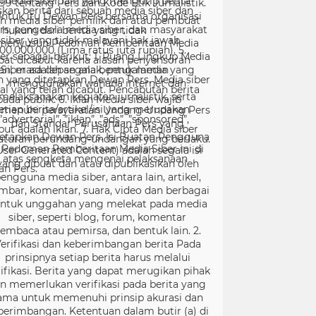
99 tentang Pers dan Kode Etik Jurnalistik.
ntuk itu Dewan Pers bersama organisasi
rs, pengelola media siber, dan masyarakat
menyusun Pedoman Pemberitaan Media
er sebagai berikut: 1. Ruang Lingkup Media
Siber adalah segala bentuk media yang
menggunakan wahana internet dan
melaksanakan kegiatan jurnalistik, serta
menuhi persyaratan Undang-Undang Pers
dan Standar Perusahaan Pers yang
tetapkan Dewan Pers. Isi Buatan Pengguna
User Generated Content) adalah segala isi
yang dibuat dan atau dipublikasikan oleh
engguna media siber, antara lain, artikel,
mbar, komentar, suara, video dan berbagai
ntuk unggahan yang melekat pada media
siber, seperti blog, forum, komentar
embaca atau pemirsa, dan bentuk lain. 2.
erifikasi dan keberimbangan berita Pada
prinsipnya setiap berita harus melalui
ifikasi. Berita yang dapat merugikan pihak
in memerlukan verifikasi pada berita yang
ama untuk memenuhi prinsip akurasi dan
berimbangan. Ketentuan dalam butir (a) di