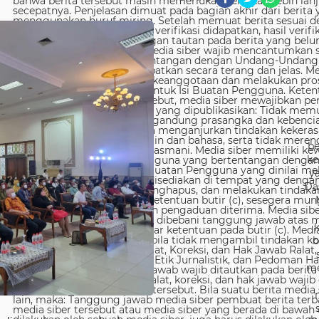
be
ke
y
Da
b
me