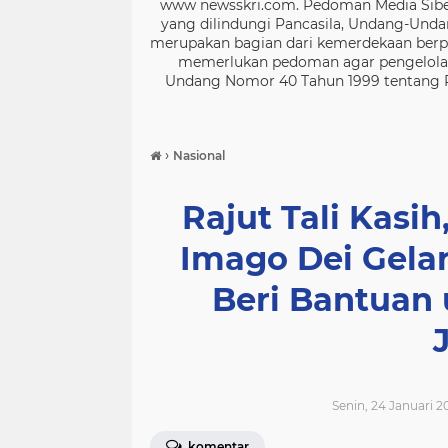
www newsskri.com. Pedoman Media Siber
yang dilindungi Pancasila, Undang-Undan
merupakan bagian dari kemerdekaan berpe
memerlukan pedoman agar pengelolaan
Undang Nomor 40 Tahun 1999 tentang Per
›
Nasional
Rajut Tali Kasih
Imago Dei Gela
Beri Bantuan
Senin, 24 Januari 2
komentar