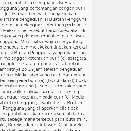
mengedit atau menghapus Isi Buatan
engguna yang bertentangan dengan butir
(c). Media siber wajib menyediakan
kanisme pengaduan Isi Buatan Pengguna
ng dinilai melanggar ketentuan pada butir
). Mekanisme tersebut harus disediakan di
empat yang dengan mudah dapat diakses
engguna. Media siber wajib menyunting,
nghapus, dan melakukan tindakan koreksi
tiap Isi Buatan Pengguna yang dilaporkan
n melanggar ketentuan butir (c), sesegera
mungkin secara proporsional selambat-
lambatnya 2 x 24 jam setelah pengaduan
terima. Media siber yang telah memenuhi
tentuan pada butir (a), (b), (c), dan (f) tidak
bebani tanggung jawab atas masalah yang
ditimbulkan akibat pemuatan isi yang
elanggar ketentuan pada butir (c). Media
siber bertanggung jawab atas Isi Buatan
Pengguna yang dilaporkan bila tidak
engambil tindakan koreksi setelah batas
ktu sebagaimana tersebut pada butir (f). 4.
lat, Koreksi, dan Hak Jawab Ralat, koreksi,
dan hak jawab mengacu pada Undang-