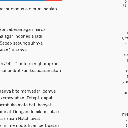
y
Un
esar manusia dibumi adalah
api keberamagan harus
 agar Indonesia jadi
un
 Sebab sesungguhnya
I
aan”, ujarnya.
re
ei Jefri Dianto mengharapkan
n menumbuhkan kesadaran akan
ya
kiranya kita menyadari bahwa
an
 kemewahan. Tetapi, dapat
membuka mata hati banyak
rjinal. Dengan demikian, akan
me
n kasih Natal lewat
s
s
gsa ini membutuhkan perbuatan