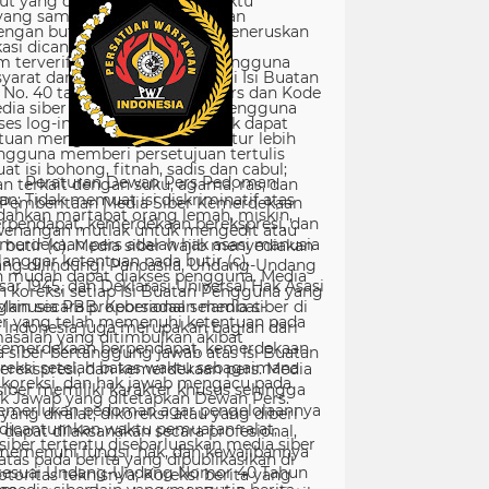
Peraturan Dewan Pers Pedoman
Pemberitaan Media Siber Kemerdekaan
rpendapat, kemerdekaan berekspresi, dan
merdekaan pers adalah hak asasi manusia
ang dilindungi Pancasila, Undang-Undang
sar 1945, dan Deklarasi Universal Hak Asasi
Manusia PBB. Keberadaan media siber di
Indonesia juga merupakan bagian dari
kemerdekaan berpendapat, kemerdekaan
erekspresi, dan kemerdekaan pers. Media
siber memiliki karakter khusus sehingga
merlukan pedoman agar pengelolaannya
dapat dilaksanakan secara profesional,
memenuhi fungsi, hak, dan kewajibannya
sesuai Undang-Undang Nomor 40 Tahun