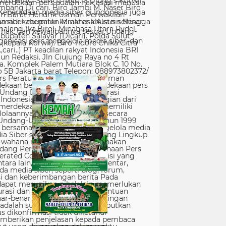
erdekaan pers adalah hak asasi manusia
Keberadaan media siber di Indonesia juga
 siber memiliki karakter khusus sehingga
hak, dan kewajibannya sesuai Undang-
nisasi pers, pengelola media siber, dan