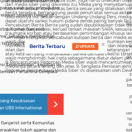
ulian pada sesama dan terus
19
U
pakan salah satu prinsip dan
pe
 relawan relawan Gangarist.
Sib
stry, Kornas Ganjarist
ama” sekaligus memberikan
×
i terpinggirkan dalam gemuruh
me
Berita Terbaru
UPDATE
di
(
nsi Kebersamaan”, kegiatan ini
ertemuan Pertamina Cempaka
p
ga
be
p
Gerbang Kesuksesan
V
n UBS International
ver
la
 Ganjarist serta Komunitas
s
 perwakilan tokoh agama dan
ke