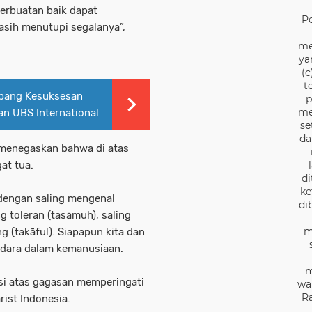
Perbuatan baik dapat
P
asih menutupi segalanya”,
me
ya
(c
t
Gerbang Kesuksesan
p
me
n UBS International
se
da
 menegaskan bahwa di atas
at tua.
di
ke
dengan saling mengenal
di
ng toleran (tasāmuh), saling
m
 (takāful). Siapapun kita dan
audara dalam kemanusiaan.
m
si atas gagasan memperingati
wa
Ra
rist Indonesia.