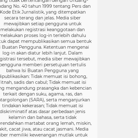
ang tidak bertentangan dengan Undang-
dang No. 40 tahun 1999 tentang Pers dan
Kode Etik Jurnalistik, yang ditempatkan
secara terang dan jelas. Media siber
mewajibkan setiap pengguna untuk
melakukan registrasi keanggotaan dan
melakukan proses log-in terlebih dahulu
tuk dapat mempublikasikan semua bentuk
si Buatan Pengguna. Ketentuan mengenai
log-in akan diatur lebih lanjut. Dalam
gistrasi tersebut, media siber mewajibkan
pengguna memberi persetujuan tertulis
bahwa Isi Buatan Pengguna yang
dipublikasikan: Tidak memuat isi bohong,
fitnah, sadis dan cabul; Tidak memuat isi
ng mengandung prasangka dan kebencian
terkait dengan suku, agama, ras, dan
targolongan (SARA), serta menganjurkan
tindakan kekerasan; Tidak memuat isi
diskriminatif atas dasar perbedaan jenis
kelamin dan bahasa, serta tidak
rendahkan martabat orang lemah, miskin,
akit, cacat jiwa, atau cacat jasmani. Media
iber memiliki kewenangan mutlak untuk