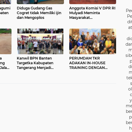
agumi
Diduga Gudang Gas
Anggota Komisi V DPR RI
Pe
paten
Cogret tidak Memiliki ijin
Mulyadi Meminta
Pe
dan Mengoplos
Masyarakat
di
Parungpanjang Audiensi
Penyelesaian Jalan
a
Tambang
di
dan
m
sib
a
Kanwil BPN Banten
PERUMDAM TKR
p
ung
Targetka Kabupaten
ADAKAN IN-HOUSE
d
 Jalan
Tangerang Menjadi
TRAINING DENGAN
m
ak
Kecamatan Lengkap
INSAN PERS SE-
TANGERANG RAYA
te
o
d
y
me
be
p
be
h