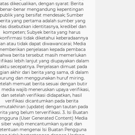
atas dikecualikan, dengan syarat: Berita
benar-benar mengandung kepentingan
publik yang bersifat mendesak; Sumber
berita yang pertama adalah sumber yang
elas disebutkan identitasnya, kredibel dan
kompeten; Subyek berita yang harus
konfirmasi tidak diketahui keberadaannya
an atau tidak dapat diwawancarai; Media
memberikan penjelasan kepada pembaca
ahwa berita tersebut masih memerlukan
rifikasi lebih lanjut yang diupayakan dalam
aktu secepatnya. Penjelasan dimuat pada
gian akhir dari berita yang sama, di dalam
kurung dan menggunakan huruf miring.
etelah memuat berita sesuai dengan butir
), media wajib meneruskan upaya verifikasi,
dan setelah verifikasi didapatkan, hasil
verifikasi dicantumkan pada berita
mutakhiran (update) dengan tautan pada
rita yang belum terverifikasi. 3. Isi Buatan
engguna (User Generated Content) Media
siber wajib mencantumkan syarat dan
etentuan mengenai Isi Buatan Pengguna