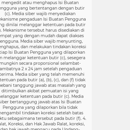
mengedit atau menghapus Isi Buatan
engguna yang bertentangan dengan butir
(c). Media siber wajib menyediakan
kanisme pengaduan Isi Buatan Pengguna
ng dinilai melanggar ketentuan pada butir
). Mekanisme tersebut harus disediakan di
empat yang dengan mudah dapat diakses
engguna. Media siber wajib menyunting,
nghapus, dan melakukan tindakan koreksi
tiap Isi Buatan Pengguna yang dilaporkan
n melanggar ketentuan butir (c), sesegera
mungkin secara proporsional selambat-
lambatnya 2 x 24 jam setelah pengaduan
terima. Media siber yang telah memenuhi
tentuan pada butir (a), (b), (c), dan (f) tidak
bebani tanggung jawab atas masalah yang
ditimbulkan akibat pemuatan isi yang
elanggar ketentuan pada butir (c). Media
siber bertanggung jawab atas Isi Buatan
Pengguna yang dilaporkan bila tidak
engambil tindakan koreksi setelah batas
ktu sebagaimana tersebut pada butir (f). 4.
lat, Koreksi, dan Hak Jawab Ralat, koreksi,
dan hak jawab mengacu pada Undang-