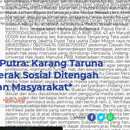
 Kemerdekaan berpendapat, kemerdekaan berekspresi, dan kem
g Dasar 1945, dan Deklarasi Universal Hak Asasi Manusia PBB. 
ndapat, kemerdekaan berekspresi, dan kemerdekaan pers. Media
nya dapat dilaksanakan secara profesional, memenuhi fungsi, 
s dan Kode Etik Jurnalistik. Untuk itu Dewan Persbersama orga
masyarakat menyusun Pedoman
 Putra: Karang Taruna
rak Sosial Ditengah
an Masyarakat*
News SKRI
021 | Oktober 02, 2021 WIB |
0
Views
SHARE