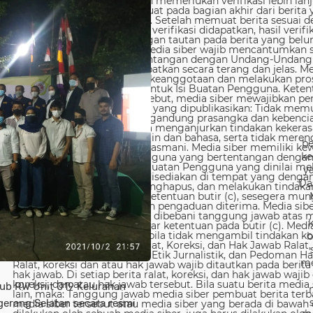
be
ke
y
Da
b
me
ub RW Unit 019 Kelurahan
erang Selatan secara resmi