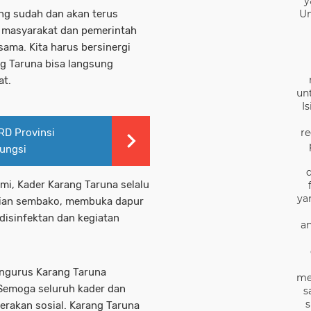
y
ang sudah dan akan terus
Un
 masyarakat dan pemerintah
ama. Kita harus bersinergi
g Taruna bisa langsung
at.
un
I
D Provinsi
re
ungsi
i, Kader Karang Taruna selalu
ya
agian sembako, membuka dapur
isinfektan dan kegiatan
an
engurus Karang Taruna
me
Semoga seluruh kader dan
s
s
erakan sosial. Karang Taruna