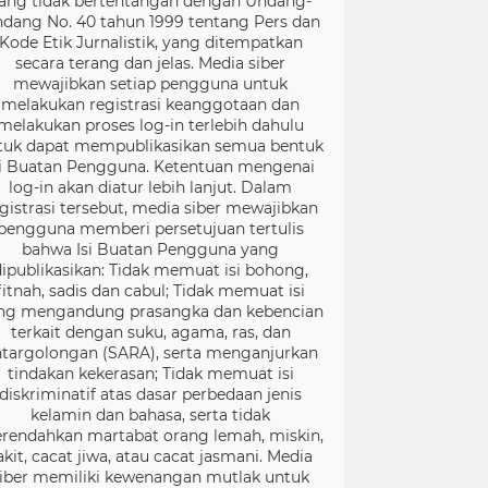
ang tidak bertentangan dengan Undang-
dang No. 40 tahun 1999 tentang Pers dan
Kode Etik Jurnalistik, yang ditempatkan
secara terang dan jelas. Media siber
mewajibkan setiap pengguna untuk
melakukan registrasi keanggotaan dan
melakukan proses log-in terlebih dahulu
tuk dapat mempublikasikan semua bentuk
si Buatan Pengguna. Ketentuan mengenai
log-in akan diatur lebih lanjut. Dalam
gistrasi tersebut, media siber mewajibkan
pengguna memberi persetujuan tertulis
bahwa Isi Buatan Pengguna yang
dipublikasikan: Tidak memuat isi bohong,
fitnah, sadis dan cabul; Tidak memuat isi
ng mengandung prasangka dan kebencian
terkait dengan suku, agama, ras, dan
targolongan (SARA), serta menganjurkan
tindakan kekerasan; Tidak memuat isi
diskriminatif atas dasar perbedaan jenis
kelamin dan bahasa, serta tidak
rendahkan martabat orang lemah, miskin,
akit, cacat jiwa, atau cacat jasmani. Media
iber memiliki kewenangan mutlak untuk