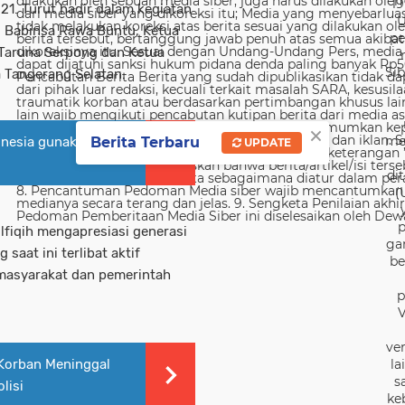
19
21. Turut hadir dalam kegiatan
U
, Babinsa Rawa Buntu, Ketua
pe
Taruna Serpong dan Ketua
Sib
a Tangerang Selatan.
×
me
onesia gunakan
Berita Terbaru
UPDATE
di
(
p
fiqih mengapresiasi generasi
ga
aat ini terlibat aktif
be
masyarakat dan pemerintah
p
V
ver
Korban Meninggal
la
s
lisi
ke