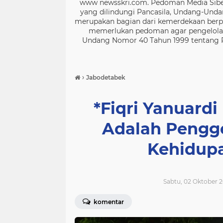
www newsskri.com. Pedoman Media Siber
yang dilindungi Pancasila, Undang-Undan
merupakan bagian dari kemerdekaan berpe
memerlukan pedoman agar pengelolaan
Undang Nomor 40 Tahun 1999 tentang Per
›
Jabodetabek
*Fiqri Yanuardi
Adalah Pengge
Kehidup
Sabtu, 02 Oktober 2
komentar