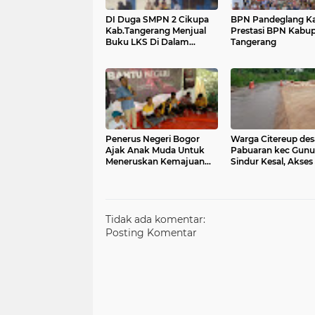
DI Duga SMPN 2 Cikupa
BPN Pandeglang K
Kab.Tangerang Menjual
Prestasi BPN Kabu
Buku LKS Di Dalam
Tangerang
Lingkungan Sekolah
Penerus Negeri Bogor
Warga Citereup des
Ajak Anak Muda Untuk
Pabuaran kec Gun
Meneruskan Kemajuan
Sindur Kesal, Akses
Indonesia Pilih Prabowo -
Warga Ditutup Pih
Gibran
BRIN
Tidak ada komentar:
Posting Komentar