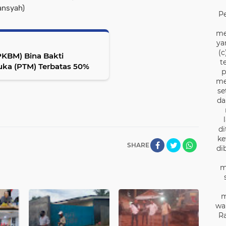
ansyah)
P
me
ya
(c
PKBM) Bina Bakti
t
ka (PTM) Terbatas 50%
p
me
se
da
di
ke
SHARE
di
m
m
wa
Ra