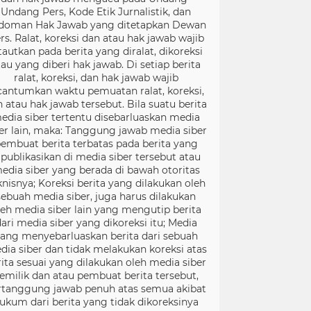
Undang Pers, Kode Etik Jurnalistik, dan
doman Hak Jawab yang ditetapkan Dewan
rs. Ralat, koreksi dan atau hak jawab wajib
tautkan pada berita yang diralat, dikoreksi
tau yang diberi hak jawab. Di setiap berita
ralat, koreksi, dan hak jawab wajib
cantumkan waktu pemuatan ralat, koreksi,
 atau hak jawab tersebut. Bila suatu berita
edia siber tertentu disebarluaskan media
er lain, maka: Tanggung jawab media siber
embuat berita terbatas pada berita yang
ipublikasikan di media siber tersebut atau
edia siber yang berada di bawah otoritas
knisnya; Koreksi berita yang dilakukan oleh
sebuah media siber, juga harus dilakukan
leh media siber lain yang mengutip berita
ari media siber yang dikoreksi itu; Media
ang menyebarluaskan berita dari sebuah
dia siber dan tidak melakukan koreksi atas
rita sesuai yang dilakukan oleh media siber
emilik dan atau pembuat berita tersebut,
rtanggung jawab penuh atas semua akibat
ukum dari berita yang tidak dikoreksinya