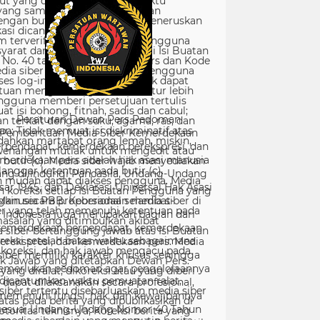
Peraturan Dewan Pers Pedoman
Pemberitaan Media Siber Kemerdekaan
rpendapat, kemerdekaan berekspresi, dan
merdekaan pers adalah hak asasi manusia
ang dilindungi Pancasila, Undang-Undang
sar 1945, dan Deklarasi Universal Hak Asasi
Manusia PBB. Keberadaan media siber di
Indonesia juga merupakan bagian dari
kemerdekaan berpendapat, kemerdekaan
erekspresi, dan kemerdekaan pers. Media
siber memiliki karakter khusus sehingga
merlukan pedoman agar pengelolaannya
dapat dilaksanakan secara profesional,
memenuhi fungsi, hak, dan kewajibannya
sesuai Undang-Undang Nomor 40 Tahun