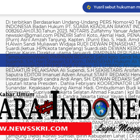
Yusril sebut hukuman m
Di terbitkan Berdasarkan Undang-Undang PERS Nomor40 Tahun 1999 SUARA KEADILAN RAKYAT INDONESIA Badan Hukum PT. SUARA KEADILAN RAKYAT INDONESIA Nomor AHU-008260.AH.01.30.Tahun 2023. NOTARIS Zulfahmy Yanuar Adam, S.H, M.Kn EMAIL REDAKSI newsskri@gmail.com PENDIRI Safril Koto, Akmal Hadi, PENANGGUNG JAWAB Safril PEMBINA Mayjen (Purn) Asril Amzah Tanjung. Kapten. (Purn) Eko. S. Hadi. Amd Alstein Nesar Manumpil Amirudin ZA,S.AG H.Alwin Sandi Muliawan Widjaja RUDI DEWAN PENASEHAT. Syafril, SH Drs H. Syakrowi zen SH. MH . Suardi.(ketua ,HPN.kota tangerang) Suardi.skb DEWAN KEROHANIAN H. gojali. PIMPINAN UMUM H.M Qemar Karim Direktur utama Januardi. PIMPINAN PERUSAHAAN Maya Sundari. Helmina Tampubolon(Wakil) PIMPINAN REDAKSI Safril koto Sandi Muliawan widjaja (wkl). WAKIl PIMRED Ali Supendi, S.H., Hari Stiawan S.I .Kom., PANESEHAT Hukum Ali Supendi, S.H Imas Hilatunnisyah,SH.MM.MSi Rudi Afriansa ,SH. LITBANG Afriliana REDAKTUR EXSKUTIF H Muhamad cen REDAKTUR PELAKSANA Ali Supendi, S.H SEKRETARIS Arsifah A,Asmi. BENDAHARA Fina Safriana Ismail Saputra EDITOR Imanuel Adven Anunut STAFF REDAKSI Hendri Deliya febriani Sophia Trisnawati Investigasi Randi candra Ardi Anan, SH. DEWAN REDAKSI Safril Koto Ali Supendi, SH Akmal Hadi Liputan Istana Presiden . Dahlia Febriyani KOORDINATOR LIPUTA Nurul, A MPR, DPR RI Irin kemas Eri Sunandar. Kejaksaan Agung Akmal Hadi. Ombudsman Budi k. DKI jakarta Sophia Trisnawati (Ka.korwil) Hermawan . Supriyadi. Jakarta Selatan Ahmad Fauzan ( kpl Biro). Soli AbdulRahman Sirojudin Jakarta barat Ikhwan Abadi Randi Candra Jakarta timur Yayan s Refnaldi Jakarta pusat Ikhwan Abadi Korwil Banten Samsul Bahri (kpl kowil) Wirson risman Indra joni . Biro kab/kota madya Bogor Hari. Arsifah KordinatorTangerang raya Rizwan Aidil ( kpl. Perwakilan). Boy Alexander Ramadhan Biro kota Tangerang Wisnu Wardana(kpl). Irin Kamas Andriyano Anugrah Rinaldi KABUPATEN TANGERANG Wisnu Wardana (kpl) Nuriyaman David Natanael Manik Sufriadi Sinaga TANGERANG SELATAN Dirman(kpl Biro) Sargono Propinsi Banten Syamsu Bahri ( kpl korwil) Hendri Eeng. Kabupaten Lebak Syamsul B. BIRO kota Bogor Jon BIRO PANDEGLANG Yusron (Kabiro) BIRO KARAWANG Jun junaidi ( kpl Biro) Ugi . BIRO KUNINGAN Nurhadi BIRO INDRAMAYU Afifuddin Jawa Barat Herdy Sijabat (kapowil). BIRO JAWA TIMUR Sofiyan Saful Bahi Biro malang kab/kota Ahmad Soleh Biro propinsi Lampung (Nedi) Korwil Sumsel. Birin Kabupaten Lahat ( Di cari ) Biro Riau kepulauan Edy (kpl Biro) Biro Batam Safarudin Sumbar Afrizon koto(ka korwil) Yusril koto BIRO SUMUT Toto. S Ulung s Korwil Bangka Belitung Zulkarnai Susilawati Roni Saputra Biro Palembang Di cari. Biro Jambi M. Naser Biro Riau Hermain Biro Pesisir Barat (Krui) yepta Rijaya Kalimantan Barat Hendrik Usman Perwakilan Maluku Utara Raymon Caniago kota Madya Manado Ismail Hamadi kabupaten Minahasa Alstein Nesar Manumpil (kpl Biro) Menahasa Tenggara Hanny krestofel Gumalang (ka.Biro). Minahasa Utara Rydel Gumalang.(ka.Biro). kabupaten Bolmong Dicari. (Kpl biro). Kabupaten Salayar (Dicari). Polda Sulut (Alstein Nesar N). KORWIL INDONESIA TIMUR Ismail Hamadi .(kepala Korwil). Biro Tidore Chika Citra lestari. Biro Ternate Ismit Mohtar Biro Papua & Papua Barat (..,cari..) PT keadilan rakyat Indonesia BRI 720701004536531 a/n Safril Bank BCA 8681 1266 43 a/n Maryatun Redaksi. Jln Ciujung Raya no 4 Rt 01/009 Kel Karawang kec Karawaci kota Tangerang Tata usaha. Komplek Palem Mutiara Blok C. 10 No. 66 Cengkareng Jakarta Pusat Tata usaha Daan Mogot raya no 5B Jakarta barat Telepon: 088973802372/ 0858315860 / 0821134676 /081367093927 pedoman Dewan Pers Peraturan Dewan Pers Pedoman Pemberitaan Media Siber Kemerdekaan berpendapat, kemerdekaan berekspresi, dan kemerdekaan pers adalah hak asasi manusia yang dilindungi Pancasila, Undang-Undang Dasar 1945, dan Deklarasi Universal Hak Asasi Manusia PBB. Keberadaan media siber di Indonesia juga merupakan bagian dari kemerdekaan berpendapat, kemerdekaan berekspresi, dan kemerdekaan pers. Media siber memiliki karakter khusus sehingga memerlukan pedoman agar pengelolaannya dapat dilaksanakan secara profesional, memenuhi fungsi, hak, dan kewajibannya sesuai Undang-Undang Nomor 40 Tahun 1999 tentang Pers dan Kode Etik Jurnalistik. Untuk itu Dewan Pers bersama organisasi pers, pengelola media siber, dan masyarakat menyusun Pedoman Pemberitaan Media Siber sebagai berikut: 1. Ruang Lingkup Media Siber adalah segala bentuk media yang menggunakan wahana internet dan melaksanakan kegiatan jurnalistik, serta memenuhi persyaratan Undang-Undang Pers dan Standar Perusahaan Pers yang ditetapkan Dewan Pers. Isi Buatan Pengguna (User Generated Content) adalah segala isi yang dibuat dan atau dipublikasikan oleh pengguna media siber, antara lain, artikel, gambar, komentar, suara, video dan berbagai bentuk unggahan yang melekat pada media siber, seperti blog, forum, komentar pembaca atau pemirsa, dan bentuk lain. 2. Verifikasi dan keberimbangan berita Pada prinsipnya setiap berita harus melalui verifikasi. Berita yang dapat merugikan pihak lain memerlukan verifikasi pada berita yang sama untuk memenuhi prinsip akurasi dan keberimbangan. Ketentuan dalam butir (a) di atas dikecualikan, dengan syarat: Berita benar-benar mengandung kepentingan publik yang bersifat mendesak; Sumber berita yang pertama adalah sumber yang jelas disebutkan identitasnya, kredibel dan kompeten; Subyek berita yang harus dikonfirmasi tidak diketahui keberadaannya dan atau tidak dapat diwawancarai; Media memberikan penjelasan kepada pembaca bahwa berita tersebut masih memerlukan verifikasi lebih lanjut yang diupayakan dalam waktu secepatnya. Penjelasan dimuat pada bagian akhir dari berita yang sama, di dalam kurung dan menggunakan huruf miring. Setelah memuat berita sesuai dengan butir (c), media wajib meneruskan upaya verifikasi, dan setelah verifikasi didapatkan, hasil verifikasi dicantumkan pada berita pemutakhiran (update) dengan tautan pada berita yang belum terverifikasi. 3. Isi Buatan Pengguna (User Generated Content) Media siber wajib mencantumkan syarat dan ketentuan mengenai Isi Buatan Pengguna yang tidak bertentangan dengan Undang-Undang No. 40 tahun 1999 tentang Pers dan Kode Etik Jurnalis
Imigrasi Semarang depo
KPK temukan 8.500 dola