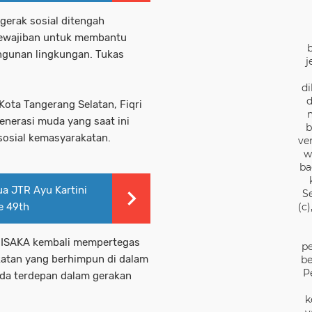
gerak sosial ditengah
 kewajiban untuk membantu
gunan lingkungan. Tukas
j
di
d
ota Tangerang Selatan, Fiqri
nerasi muda yang saat ini
b
sosial kemasyarakatan.
ve
w
ba
a JTR Ayu Kartini
S
e 49th
(c
ISAKA kembali mempertegas
pe
atan yang berhimpun di dalam
be
P
rda terdepan dalam gerakan
k