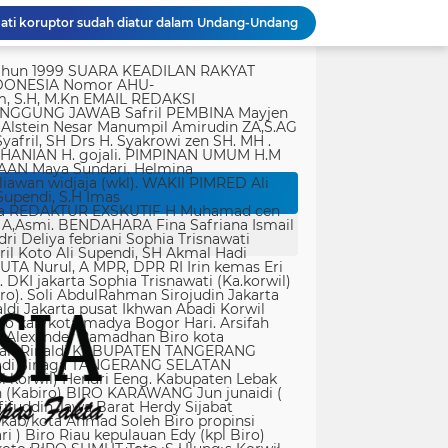
ati koruptor sudah diatur dalam Undang-Undang
Polda Metro Jaya Gelar Seminar Hukum Bahas Perluasan Objek Praperadilan dalam KUHAP Baru
tik, yang ditempatkan secara terang dan jelas. Media siber mewajibkan setiap pengguna untuk melakukan registrasi keanggotaan dan melakukan proses log-in terlebih dahulu untuk dapat mempublikasikan semua bentuk Isi Buatan Pengguna. Ketentuan mengenai log-in akan diatur lebih lanjut. Dalam registrasi tersebut, media siber mewajibkan pengguna memberi persetujuan tertulis bahwa Isi Buatan Pengguna yang dipublikasikan: Tidak memuat isi bohong, fitnah, sadis dan cabul; Tidak memuat isi yang mengandung prasangka dan kebencian terkait dengan suku, agama, ras, dan antargolongan (SARA), serta menganjurkan tindakan kekerasan; Tidak memuat isi diskriminatif atas dasar perbedaan jenis kelamin dan bahasa, serta tidak merendahkan martabat orang lemah, miskin, sakit, cacat jiwa, atau cacat jasmani. Media siber memiliki kewenangan mutlak untuk mengedit atau menghapus Isi Buatan Pengguna yang bertentangan dengan butir (c). Media siber wajib menyediakan mekanisme pengaduan Isi Buatan Pengguna yang dinilai melanggar ketentuan pada butir (c). Mekanisme tersebut harus disediakan di tempat yang dengan mudah dapat diakses pengguna. Media siber wajib menyunting, menghapus, dan melakukan tindakan koreksi setiap Isi Buatan Pengguna yang dilaporkan dan melanggar ketentuan butir (c), sesegera mungkin secara proporsional selambat-lambatnya 2 x 24 jam setelah pengaduan diterima. Media siber yang telah memenuhi ketentuan pada butir (a), (b), (c), dan (f) tidak dibebani tanggung jawab atas masalah yang ditimbulkan akibat pemuatan isi yang melanggar ketentuan pada butir (c). Media siber bertanggung jawab atas Isi Buatan Pengguna yang dilaporkan bila tidak mengambil tindakan koreksi setelah batas waktu sebagaimana tersebut pada butir (f). 4. Ralat, Koreksi, dan Hak Jawab Ralat, koreksi, dan hak jawab mengacu pada Undang-Undang Pers, Kode Etik Jurnalistik, dan Pedoman Hak Jawab yang ditetapkan Dewan Pers. Ralat, koreksi dan atau hak jawab wajib ditautkan pada berita yang diralat, dikoreksi atau yang diberi hak jawab. Di setiap berita ralat, koreksi, dan hak jawab wajib dicantumkan waktu pemuatan ralat, koreksi, dan atau hak jawab tersebut. Bila suatu berita media siber tertentu disebarluaskan media siber lain, maka: Tanggung jawab media siber pembuat berita terbatas pada berita yang dipublikasikan di media siber tersebut atau media siber yang berada di bawah otoritas teknisnya; Koreksi berita yang dilakukan oleh sebuah media siber, juga harus dilakukan oleh media siber lain yang mengutip berita dari media siber yang dikoreksi itu; Media yang menyebarluaskan berita dari sebuah media siber dan tidak melakukan koreksi atas berita sesuai yang dilakukan oleh media siber pemilik dan atau pembuat berita tersebut, bertanggung jawab penuh atas semua akibat hukum dari berita yang tidak dikoreksinya itu. Sesuai dengan Undang-Undang Pers, media siber yang tidak melayani hak jawab dapat dijatuhi sanksi hukum pidana denda paling banyak Rp500.000.000 (Lima ratus juta rupiah). 5. Pencabutan Berita Berita yang sudah dipublikasikan tidak dapat dicabut karena alasan penyensoran dari pihak luar redaksi, kecuali terkait masalah SARA, kesusilaan, masa depan anak, pengalaman traumatik korban atau berdasarkan pertimbangan khusus lain yang ditetapkan Dewan Pers. Media siber lain wajib mengikuti pencabutan kutipan berita dari media asal yang telah dicabut. Pencabutan berita wajib disertai dengan alasan pencabutan dan diumumkan kepada publik. 6. Iklan Media siber wajib membedakan dengan tegas antara produk berita dan iklan. Setiap berita/artikel/isi yang merupakan iklan dan atau isi berbayar wajib mencantumkan keterangan ”advertorial”, ”iklan”, ”ads”, ”spons
rtasi empat warga China buronan pemerintah
r Singapura di ruangan Kepala Kanim Jaksel
Kondisi Makam Pahlawan Nasional Iman Bonjol Dikeluhkan, Masyarakat Harap Pemerintah Segera Lakukan Pembenahan
PWI Kota Tangerang Serahkan SK ke Kesbangpol, Wawan Fauzi: Peran Media Bisa Berdampak Besar hingga Fatal
Bapenda) Kabupaten Bekasi bersama sejumlah instansi terkait menggelar operasi
Panglima TNI Sambut Kepulangan Satgas Kizi TNI Kontingen Garuda XX-V MONUSCO
KAPOLDA JABAR TINJAU LAHAN PENANAMAN BIBIT BAWANG PUTIH DI CIATER, DUKUNG PROGRAM KETAHANAN PANGAN NASIONAL
Peringatan Hari Veteran Nasional 2026 Kemenhan Renovasi Sekretariat LVRI dan Bedah Rumah Veteran di 19 Provinsi