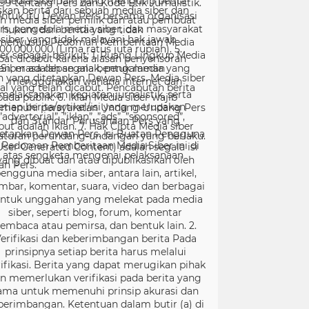
99 tentang Pers dan Kode Etik Jurnalistik.
ntuk itu Dewan Pers bersama organisasi
rs, pengelola media siber, dan masyarakat
menyusun Pedoman Pemberitaan Media
er sebagai berikut: 1. Ruang Lingkup Media
Siber adalah segala bentuk media yang
menggunakan wahana internet dan
melaksanakan kegiatan jurnalistik, serta
menuhi persyaratan Undang-Undang Pers
dan Standar Perusahaan Pers yang
tetapkan Dewan Pers. Isi Buatan Pengguna
User Generated Content) adalah segala isi
yang dibuat dan atau dipublikasikan oleh
engguna media siber, antara lain, artikel,
mbar, komentar, suara, video dan berbagai
ntuk unggahan yang melekat pada media
siber, seperti blog, forum, komentar
embaca atau pemirsa, dan bentuk lain. 2.
erifikasi dan keberimbangan berita Pada
prinsipnya setiap berita harus melalui
ifikasi. Berita yang dapat merugikan pihak
in memerlukan verifikasi pada berita yang
ama untuk memenuhi prinsip akurasi dan
berimbangan. Ketentuan dalam butir (a) di