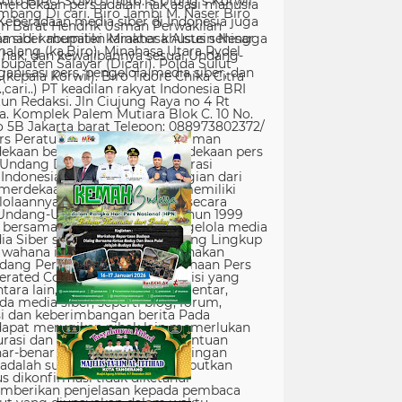
erdekaan pers adalah hak asasi manusia
Keberadaan media siber di Indonesia juga
 siber memiliki karakter khusus sehingga
hak, dan kewajibannya sesuai Undang-
nisasi pers, pengelola media siber, dan