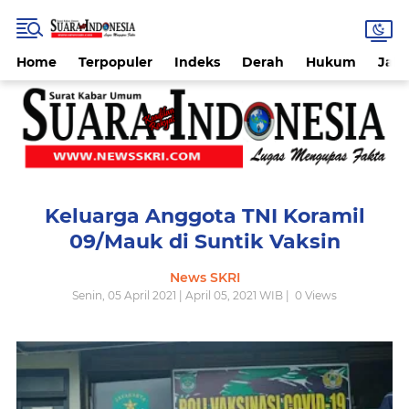
Home
Terpopuler
Indeks
Derah
Hukum
Jab
Keluarga Anggota TNI Koramil
09/Mauk di Suntik Vaksin
News SKRI
Senin, 05 April 2021 | April 05, 2021 WIB |
0
Views