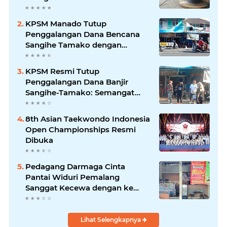
Disebut Handle Kordinasi
KPSM Manado Tutup
Penggalangan Dana Bencana
Sangihe Tamako dengan
Semangat Tinggi, Dihadiri
Banyak Seniman Ibu Kota
KPSM Resmi Tutup
Penggalangan Dana Banjir
Sangihe-Tamako: Semangat
Kebersamaan & Solidaritas
Tetap Terjaga
8th Asian Taekwondo Indonesia
Open Championships Resmi
Dibuka
Pedagang Darmaga Cinta
Pantai Widuri Pemalang
Sanggat Kecewa dengan ke
Pengurusan Dinas pariwisata
Lihat Selengkapnya