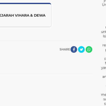
y
Un
SEJARAH VIHARA & DEWA
un
I
re
SHARE
ya
an
me
s
s