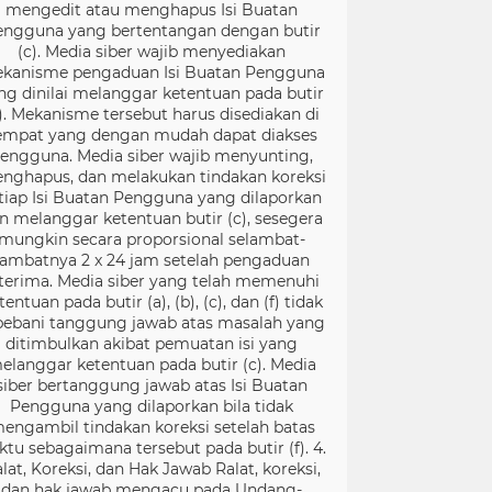
mengedit atau menghapus Isi Buatan
engguna yang bertentangan dengan butir
(c). Media siber wajib menyediakan
kanisme pengaduan Isi Buatan Pengguna
ng dinilai melanggar ketentuan pada butir
). Mekanisme tersebut harus disediakan di
empat yang dengan mudah dapat diakses
engguna. Media siber wajib menyunting,
nghapus, dan melakukan tindakan koreksi
tiap Isi Buatan Pengguna yang dilaporkan
n melanggar ketentuan butir (c), sesegera
mungkin secara proporsional selambat-
lambatnya 2 x 24 jam setelah pengaduan
terima. Media siber yang telah memenuhi
tentuan pada butir (a), (b), (c), dan (f) tidak
bebani tanggung jawab atas masalah yang
ditimbulkan akibat pemuatan isi yang
elanggar ketentuan pada butir (c). Media
siber bertanggung jawab atas Isi Buatan
Pengguna yang dilaporkan bila tidak
engambil tindakan koreksi setelah batas
ktu sebagaimana tersebut pada butir (f). 4.
lat, Koreksi, dan Hak Jawab Ralat, koreksi,
dan hak jawab mengacu pada Undang-