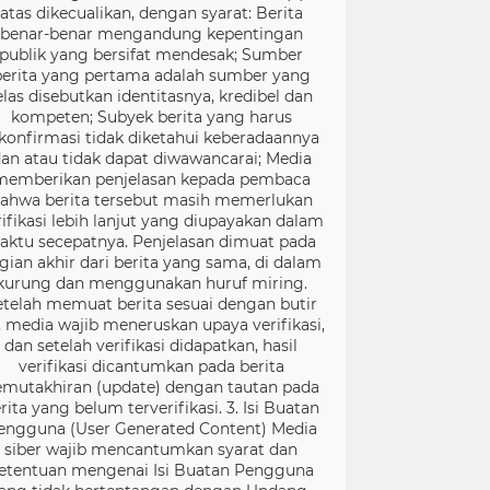
atas dikecualikan, dengan syarat: Berita
benar-benar mengandung kepentingan
publik yang bersifat mendesak; Sumber
berita yang pertama adalah sumber yang
elas disebutkan identitasnya, kredibel dan
kompeten; Subyek berita yang harus
konfirmasi tidak diketahui keberadaannya
an atau tidak dapat diwawancarai; Media
memberikan penjelasan kepada pembaca
ahwa berita tersebut masih memerlukan
rifikasi lebih lanjut yang diupayakan dalam
aktu secepatnya. Penjelasan dimuat pada
gian akhir dari berita yang sama, di dalam
kurung dan menggunakan huruf miring.
etelah memuat berita sesuai dengan butir
), media wajib meneruskan upaya verifikasi,
dan setelah verifikasi didapatkan, hasil
verifikasi dicantumkan pada berita
mutakhiran (update) dengan tautan pada
rita yang belum terverifikasi. 3. Isi Buatan
engguna (User Generated Content) Media
siber wajib mencantumkan syarat dan
etentuan mengenai Isi Buatan Pengguna