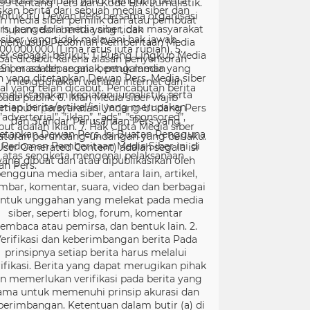
99 tentang Pers dan Kode Etik Jurnalistik.
ntuk itu Dewan Pers bersama organisasi
rs, pengelola media siber, dan masyarakat
menyusun Pedoman Pemberitaan Media
er sebagai berikut: 1. Ruang Lingkup Media
Siber adalah segala bentuk media yang
menggunakan wahana internet dan
melaksanakan kegiatan jurnalistik, serta
menuhi persyaratan Undang-Undang Pers
dan Standar Perusahaan Pers yang
tetapkan Dewan Pers. Isi Buatan Pengguna
User Generated Content) adalah segala isi
yang dibuat dan atau dipublikasikan oleh
engguna media siber, antara lain, artikel,
mbar, komentar, suara, video dan berbagai
ntuk unggahan yang melekat pada media
siber, seperti blog, forum, komentar
embaca atau pemirsa, dan bentuk lain. 2.
erifikasi dan keberimbangan berita Pada
prinsipnya setiap berita harus melalui
ifikasi. Berita yang dapat merugikan pihak
in memerlukan verifikasi pada berita yang
ama untuk memenuhi prinsip akurasi dan
berimbangan. Ketentuan dalam butir (a) di