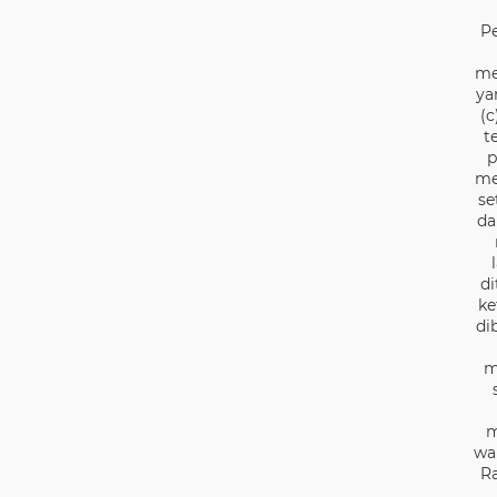
P
me
ya
(c
t
p
me
se
da
di
ke
di
m
m
wa
Ra