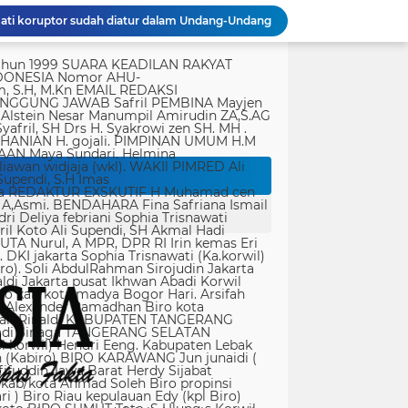
ati koruptor sudah diatur dalam Undang-Undang
Polda Metro Jaya Gelar Seminar Hukum Bahas Perluasan Objek Praperadilan dalam KUHAP Baru
tik, yang ditempatkan secara terang dan jelas. Media siber mewajibkan setiap pengguna untuk melakukan registrasi keanggotaan dan melakukan proses log-in terlebih dahulu untuk dapat mempublikasikan semua bentuk Isi Buatan Pengguna. Ketentuan mengenai log-in akan diatur lebih lanjut. Dalam registrasi tersebut, media siber mewajibkan pengguna memberi persetujuan tertulis bahwa Isi Buatan Pengguna yang dipublikasikan: Tidak memuat isi bohong, fitnah, sadis dan cabul; Tidak memuat isi yang mengandung prasangka dan kebencian terkait dengan suku, agama, ras, dan antargolongan (SARA), serta menganjurkan tindakan kekerasan; Tidak memuat isi diskriminatif atas dasar perbedaan jenis kelamin dan bahasa, serta tidak merendahkan martabat orang lemah, miskin, sakit, cacat jiwa, atau cacat jasmani. Media siber memiliki kewenangan mutlak untuk mengedit atau menghapus Isi Buatan Pengguna yang bertentangan dengan butir (c). Media siber wajib menyediakan mekanisme pengaduan Isi Buatan Pengguna yang dinilai melanggar ketentuan pada butir (c). Mekanisme tersebut harus disediakan di tempat yang dengan mudah dapat diakses pengguna. Media siber wajib menyunting, menghapus, dan melakukan tindakan koreksi setiap Isi Buatan Pengguna yang dilaporkan dan melanggar ketentuan butir (c), sesegera mungkin secara proporsional selambat-lambatnya 2 x 24 jam setelah pengaduan diterima. Media siber yang telah memenuhi ketentuan pada butir (a), (b), (c), dan (f) tidak dibebani tanggung jawab atas masalah yang ditimbulkan akibat pemuatan isi yang melanggar ketentuan pada butir (c). Media siber bertanggung jawab atas Isi Buatan Pengguna yang dilaporkan bila tidak mengambil tindakan koreksi setelah batas waktu sebagaimana tersebut pada butir (f). 4. Ralat, Koreksi, dan Hak Jawab Ralat, koreksi, dan hak jawab mengacu pada Undang-Undang Pers, Kode Etik Jurnalistik, dan Pedoman Hak Jawab yang ditetapkan Dewan Pers. Ralat, koreksi dan atau hak jawab wajib ditautkan pada berita yang diralat, dikoreksi atau yang diberi hak jawab. Di setiap berita ralat, koreksi, dan hak jawab wajib dicantumkan waktu pemuatan ralat, koreksi, dan atau hak jawab tersebut. Bila suatu berita media siber tertentu disebarluaskan media siber lain, maka: Tanggung jawab media siber pembuat berita terbatas pada berita yang dipublikasikan di media siber tersebut atau media siber yang berada di bawah otoritas teknisnya; Koreksi berita yang dilakukan oleh sebuah media siber, juga harus dilakukan oleh media siber lain yang mengutip berita dari media siber yang dikoreksi itu; Media yang menyebarluaskan berita dari sebuah media siber dan tidak melakukan koreksi atas berita sesuai yang dilakukan oleh media siber pemilik dan atau pembuat berita tersebut, bertanggung jawab penuh atas semua akibat hukum dari berita yang tidak dikoreksinya itu. Sesuai dengan Undang-Undang Pers, media siber yang tidak melayani hak jawab dapat dijatuhi sanksi hukum pidana denda paling banyak Rp500.000.000 (Lima ratus juta rupiah). 5. Pencabutan Berita Berita yang sudah dipublikasikan tidak dapat dicabut karena alasan penyensoran dari pihak luar redaksi, kecuali terkait masalah SARA, kesusilaan, masa depan anak, pengalaman traumatik korban atau berdasarkan pertimbangan khusus lain yang ditetapkan Dewan Pers. Media siber lain wajib mengikuti pencabutan kutipan berita dari media asal yang telah dicabut. Pencabutan berita wajib disertai dengan alasan pencabutan dan diumumkan kepada publik. 6. Iklan Media siber wajib membedakan dengan tegas antara produk berita dan iklan. Setiap berita/artikel/isi yang merupakan iklan dan atau isi berbayar wajib mencantumkan keterangan ”advertorial”, ”iklan”, ”ads”, ”spons
rtasi empat warga China buronan pemerintah
r Singapura di ruangan Kepala Kanim Jaksel
Satgas TMMD ke-129 Kodim 1505/Tidore Bangun Rumah Layak Huni untuk Warga Kurang Mampu di Wasile Tengah
Dari Terbengkalai Jadi Kebanggaan, Satgas TMMD Rehab Lapangan Bola Voli
JTR Bertemu DPMPD Kab. Tangerang, Bahas Dugaan Nepotisme di Desa Buaran Bambu
KPSM Resmi Tutup Penggalangan Dana Banjir Sangihe-Tamako: Semangat Kebersamaan & Solidaritas Tetap Terjaga
Jurnalis Diduga Diintimidasi di FIF Tangcity, PWI dan JTR: “Ini Ancaman Serius Kebebasan Pers”
Peringatan Hari Veteran Nasional 2026 Kemenhan Renovasi Sekretariat LVRI dan Bedah Rumah Veteran di 19 Provinsi