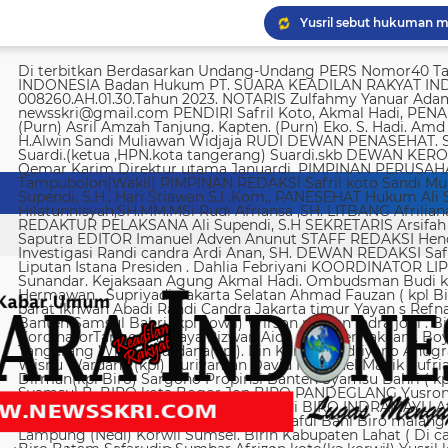
Yusril sebut hukuman m
Di terbitkan Berdasarkan Undang-Undang PERS Nomor40 Tahun 1999 SUARA KEADILAN RAKYAT INDONESIA Badan Hukum PT. SUARA KEADILAN RAKYAT INDONESIA Nomor AHU-008260.AH.01.30.Tahun 2023. NOTARIS Zulfahmy Yanuar Adam, S.H, M.Kn EMAIL REDAKSI newsskri@gmail.com PENDIRI Safril Koto, Akmal Hadi, PENANGGUNG JAWAB Safril PEMBINA Mayjen (Purn) Asril Amzah Tanjung. Kapten. (Purn) Eko. S. Hadi. Amd Alstein Nesar Manumpil Amirudin ZA,S.AG H.Alwin Sandi Muliawan Widjaja RUDI DEWAN PENASEHAT. Syafril, SH Drs H. Syakrowi zen SH. MH . Suardi.(ketua ,HPN.kota tangerang) Suardi.skb DEWAN KEROHANIAN H. gojali. PIMPINAN UMUM H.M Qemar Karim Direktur utama Januardi. PIMPINAN PERUSAHAAN Maya Sundari. Helmina Tampubolon(Wakil) PIMPINAN REDAKSI Safril koto Sandi Muliawan widjaja (wkl). WAKIl PIMRED Ali Supendi, S.H., Hari Stiawan S.I .Kom., PANESEHAT Hukum Ali Supendi, S.H Imas Hilatunnisyah,SH.MM.MSi Rudi Afriansa ,SH. LITBANG Afriliana REDAKTUR EXSKUTIF H Muhamad cen REDAKTUR PELAKSANA Ali Supendi, S.H SEKRETARIS Arsifah A,Asmi. BENDAHARA Fina Safriana Ismail Saputra EDITOR Imanuel Adven Anunut STAFF REDAKSI Hendri Deliya febriani Sophia Trisnawati Investigasi Randi candra Ardi Anan, SH. DEWAN REDAKSI Safril Koto Ali Supendi, SH Akmal Hadi Liputan Istana Presiden . Dahlia Febriyani KOORDINATOR LIPUTA Nurul, A MPR, DPR RI Irin kemas Eri Sunandar. Kejaksaan Agung Akmal Hadi. Ombudsman Budi k. DKI jakarta Sophia Trisnawati (Ka.korwil) Hermawan . Supriyadi. Jakarta Selatan Ahmad Fauzan ( kpl Biro). Soli AbdulRahman Sirojudin Jakarta barat Ikhwan Abadi Randi Candra Jakarta timur Yayan s Refnaldi Jakarta pusat Ikhwan Abadi Korwil Banten Samsul Bahri (kpl kowil) Wirson risman Indra joni . Biro kab/kota madya Bogor Hari. Arsifah KordinatorTangerang raya Rizwan Aidil ( kpl. Perwakilan). Boy Alexander Ramadhan Biro kota Tangerang Wisnu Wardana(kpl). Irin Kamas Andriyano Anugrah Rinaldi KABUPATEN TANGERANG Wisnu Wardana (kpl) Nuriyaman David Natanael Manik Sufriadi Sinaga TANGERANG SELATAN Dirman(kpl Biro) Sargono Propinsi Banten Syamsu Bahri ( kpl korwil) Hendri Eeng. Kabupaten Lebak Syamsul B. BIRO kota Bogor Jon BIRO PANDEGLANG Yusron (Kabiro) BIRO KARAWANG Jun junaidi ( kpl Biro) Ugi . BIRO KUNINGAN Nurhadi BIRO INDRAMAYU Afifuddin Jawa Barat Herdy Sijabat (kapowil). BIRO JAWA TIMUR Sofiyan Saful Bahi Biro malang kab/kota Ahmad Soleh Biro propinsi Lampung (Nedi) Korwil Sumsel. Birin Kabupaten Lahat ( Di cari ) Biro Riau kepulauan Edy (kpl Biro) Biro Batam Safarudin Sumbar Afrizon koto(ka korwil) Yusril koto BIRO SUMUT Toto. S Ulung s Korwil Bangka Belitung Zulkarnai Susilawati Roni Saputra Biro Palembang Di cari. Biro Jambi M. Naser Biro Riau Hermain Biro Pesisir Barat (Krui) yepta Rijaya Kalimantan Barat Hendrik Usman Perwakilan Maluku Utara Raymon Caniago kota Madya Manado Ismail Hamadi kabupaten Minahasa Alstein Nesar Manumpil (kpl Biro) Menahasa Tenggara Hanny krestofel Gumalang (ka.Biro). Minahasa Utara Rydel Gumalang.(ka.Biro). kabupaten Bolmong Dicari. (Kpl biro). Kabupaten Salayar (Dicari). Polda Sulut (Alstein Nesar N). KORWIL INDONESIA TIMUR Ismail Hamadi .(kepala Korwil). Biro Tidore Chika Citra lestari. Biro Ternate Ismit Mohtar Biro Papua & Papua Barat (..,cari..) PT keadilan rakyat Indonesia BRI 720701004536531 a/n Safril Bank BCA 8681 1266 43 a/n Maryatun Redaksi. Jln Ciujung Raya no 4 Rt 01/009 Kel Karawang kec Karawaci kota Tangerang Tata usaha. Komplek Palem Mutiara Blok C. 10 No. 66 Cengkareng Jakarta Pusat Tata usaha Daan Mogot raya no 5B Jakarta barat Telepon: 088973802372/ 0858315860 / 0821134676 /081367093927 pedoman Dewan Pers Peraturan Dewan Pers Pedoman Pemberitaan Media Siber Kemerdekaan berpendapat, kemerdekaan berekspresi, dan kemerdekaan pers adalah hak asasi manusia yang dilindungi Pancasila, Undang-Undang Dasar 1945, dan Deklarasi Universal Hak Asasi Manusia PBB. Keberadaan media siber di Indonesia juga merupakan bagian dari kemerdekaan berpendapat, kemerdekaan berekspresi, dan kemerdekaan pers. Media siber memiliki karakter khusus sehingga memerlukan pedoman agar pengelolaannya dapat dilaksanakan secara profesional, memenuhi fungsi, hak, dan kewajibannya sesuai Undang-Undang Nomor 40 Tahun 1999 tentang Pers dan Kode Etik Jurnalistik. Untuk itu Dewan Pers bersama organisasi pers, pengelola media siber, dan masyarakat menyusun Pedoman Pemberitaan Media Siber sebagai berikut: 1. Ruang Lingkup Media Siber adalah segala bentuk media yang menggunakan wahana internet dan melaksanakan kegiatan jurnalistik, serta memenuhi persyaratan Undang-Undang Pers dan Standar Perusahaan Pers yang ditetapkan Dewan Pers. Isi Buatan Pengguna (User Generated Content) adalah segala isi yang dibuat dan atau dipublikasikan oleh pengguna media siber, antara lain, artikel, gambar, komentar, suara, video dan berbagai bentuk unggahan yang melekat pada media siber, seperti blog, forum, komentar pembaca atau pemirsa, dan bentuk lain. 2. Verifikasi dan keberimbangan berita Pada prinsipnya setiap berita harus melalui verifikasi. Berita yang dapat merugikan pihak lain memerlukan verifikasi pada berita yang sama untuk memenuhi prinsip akurasi dan keberimbangan. Ketentuan dalam butir (a) di atas dikecualikan, dengan syarat: Berita benar-benar mengandung kepentingan publik yang bersifat mendesak; Sumber berita yang pertama adalah sumber yang jelas disebutkan identitasnya, kredibel dan kompeten; Subyek berita yang harus dikonfirmasi tidak diketahui keberadaannya dan atau tidak dapat diwawancarai; Media memberikan penjelasan kepada pembaca bahwa berita tersebut masih memerlukan verifikasi lebih lanjut yang diupayakan dalam waktu secepatnya. Penjelasan dimuat pada bagian akhir dari berita yang sama, di dalam kurung dan menggunakan huruf miring. Setelah memuat berita sesuai dengan butir (c), media wajib meneruskan upaya verifikasi, dan setelah verifikasi didapatkan, hasil verifikasi dicantumkan pada berita pemutakhiran (update) dengan tautan pada berita yang belum terverifikasi. 3. Isi Buatan Pengguna (User Generated Content) Media siber wajib mencantumkan syarat dan ketentuan mengenai Isi Buatan Pengguna yang tidak bertentangan dengan Undang-Undang No. 40 tahun 1999 tentang Pers dan Kode Etik Jurnalis
Imigrasi Semarang depo
KPK temukan 8.500 dola