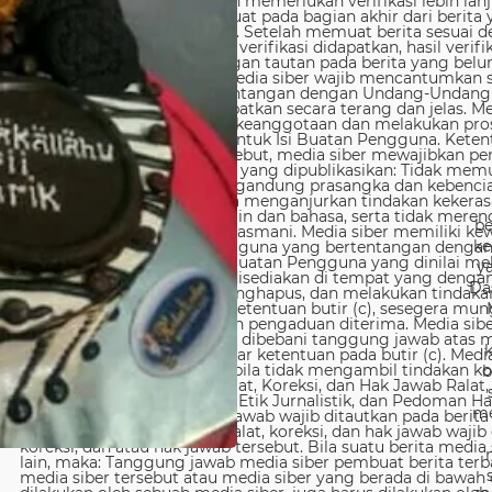
be
ke
y
Da
b
me