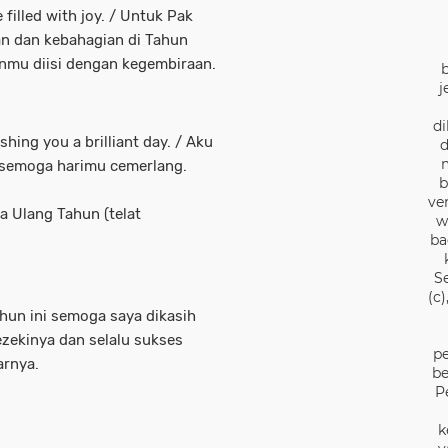
filled with joy. / Untuk Pak
n dan kebahagian di Tahun
nmu diisi dengan kegembiraan.
j
di
shing you a brilliant day. / Aku
d
 semoga harimu cemerlang.
b
ve
a Ulang Tahun (telat
w
ba
S
(c
hun ini semoga saya dikasih
ezekinya dan selalu sukses
pe
arnya.
be
P
k