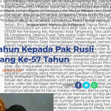
 Kemerdekaan berpendapat, kemerdekaan berekspresi, dan kem
g Dasar 1945, dan Deklarasi Universal Hak Asasi Manusia PBB. 
ndapat, kemerdekaan berekspresi, dan kemerdekaan pers. Media
nya dapat dilaksanakan secara profesional, memenuhi fungsi, 
s dan Kode Etik Jurnalistik. Untuk itu Dewan Persbersama orga
masyarakat menyusun Pedoman
ahun Kepada Pak Rusli
ang Ke-57 Tahun
News SKRI
021 | Februari 10, 2021 WIB |
0
Views
SHARE