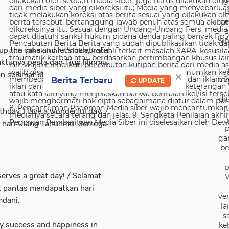
19
U
pe
Sib
up the cake and let’s celebrate!
aktunya pesta dan Tiup lilinmu,
×
n selamat ulang tahun
me
Berita Terbaru
UPDATE
di
(
thday. Have a wonderful day. /
 hari Ulang Tahunmu. Semoga
p
ga
be
p
erves a great day! / Selamat
V
t pantas mendapatkan hari
ver
dani.
la
s
ry success and happiness in
ke