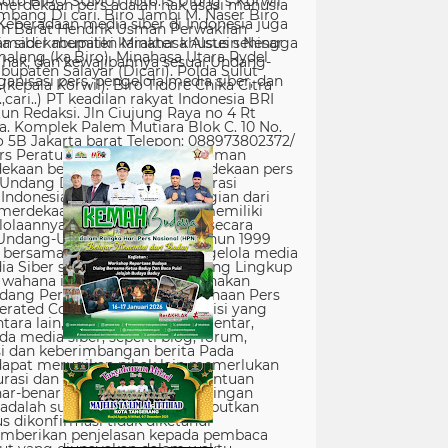
erdekaan pers adalah hak asasi manusia
Keberadaan media siber di Indonesia juga
 siber memiliki karakter khusus sehingga
hak, dan kewajibannya sesuai Undang-
nisasi pers, pengelola media siber, dan