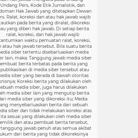
Undang Pers, Kode Etik Jurnalistik, dan
doman Hak Jawab yang ditetapkan Dewan
rs. Ralat, koreksi dan atau hak jawab wajib
tautkan pada berita yang diralat, dikoreksi
tau yang diberi hak jawab. Di setiap berita
ralat, koreksi, dan hak jawab wajib
cantumkan waktu pemuatan ralat, koreksi,
 atau hak jawab tersebut. Bila suatu berita
edia siber tertentu disebarluaskan media
er lain, maka: Tanggung jawab media siber
embuat berita terbatas pada berita yang
ipublikasikan di media siber tersebut atau
edia siber yang berada di bawah otoritas
knisnya; Koreksi berita yang dilakukan oleh
sebuah media siber, juga harus dilakukan
leh media siber lain yang mengutip berita
ari media siber yang dikoreksi itu; Media
ang menyebarluaskan berita dari sebuah
dia siber dan tidak melakukan koreksi atas
rita sesuai yang dilakukan oleh media siber
emilik dan atau pembuat berita tersebut,
rtanggung jawab penuh atas semua akibat
ukum dari berita yang tidak dikoreksinya