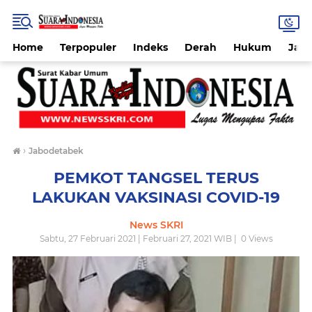
Home
Terpopuler
Indeks
Derah
Hukum
Jab
›
Jabodetabek
PEMKOT TANGSEL TERUS
LAKUKAN VAKSINASI COVID-19
News SKRI
Sabtu, 27 Februari 2021 | Februari 27, 2021 WIB |
0
Views