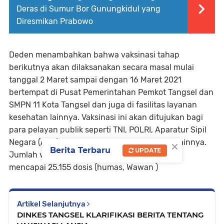
Deras di Sumur Bor Gunungkidul yang
Diresmikan Prabowo
Deden menambahkan bahwa vaksinasi tahap
berikutnya akan dilaksanakan secara masal mulai
tanggal 2 Maret sampai dengan 16 Maret 2021
bertempat di Pusat Pemerintahan Pemkot Tangsel dan
SMPN 11 Kota Tangsel dan juga di fasilitas layanan
kesehatan lainnya. Vaksinasi ini akan ditujukan bagi
para pelayan publik seperti TNI, POLRI, Aparatur Sipil
×
Negara (ASN) dan petugas pelayanan publik lainnya.
Berita Terbaru
UPDATE
Jumlah vaksin yang disiapkan untuk tahap ini
mencapai 25.155 dosis (humas, Wawan )
Artikel Selanjutnya
DINKES TANGSEL KLARIFIKASI BERITA TENTANG