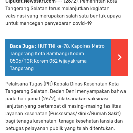
Ciputat,Newsskri.com
--- (26/2). Pemerintah Kota
Tangerang Selatan terus melanjutkan kegiatan
vaksinasi yang merupakan salah satu bentuk upaya
untuk mencegah penyebaran covid-19.
Baca Juga :
HUT TNI ke-78, Kapolres Metro
Tangerang Kota Sambangi Kodim
0506/TGR Korem 052 Wijayakrama
Tangerang
Pelaksana Tugas (Plt) Kepala Dinas Kesehatan Kota
Tangerang Selatan, Deden Deni menyampakan bahwa
pada hari jumat (26/2), dilaksanakan vaksinasi
lanjutan yang bertempat di masing-masing fasilitas
layanan kesehatan (Puskesmas/klinik/Rumah Sakit)
bagi tenaga kesehatan, tenaga kesehatan lansia dan
petugas pelayanan publik yang telah ditentukan.