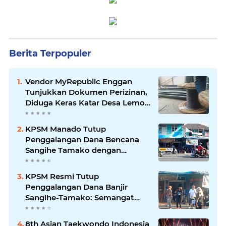
Berita Terpopuler
Vendor MyRepublic Enggan
Tunjukkan Dokumen Perizinan,
Diduga Keras Katar Desa Lemo
Disebut Handle Kordinasi
KPSM Manado Tutup
Penggalangan Dana Bencana
Sangihe Tamako dengan
Semangat Tinggi, Dihadiri
Banyak Seniman Ibu Kota
KPSM Resmi Tutup
Penggalangan Dana Banjir
Sangihe-Tamako: Semangat
Kebersamaan & Solidaritas
Tetap Terjaga
8th Asian Taekwondo Indonesia