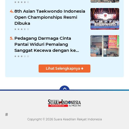
Kebersamaan & Solidaritas
Tetap Terjaga
8th Asian Taekwondo Indonesia
Open Championships Resmi
Dibuka
Pedagang Darmaga Cinta
Pantai Widuri Pemalang
Sanggat Kecewa dengan ke
Pengurusan Dinas pariwisata
Lihat Selengkapnya
#
Copyright ©
2026 Suara Keadilan Rakyat Indonesia