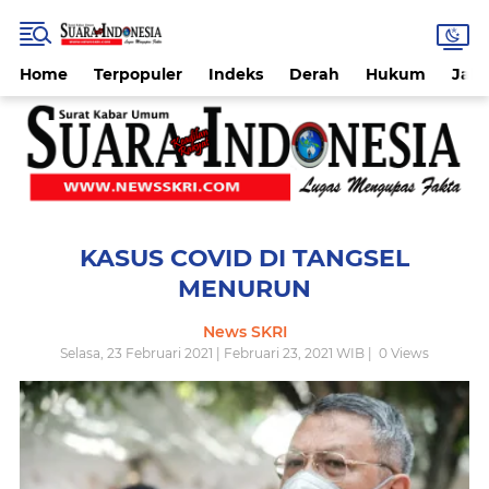
Home
Terpopuler
Indeks
Derah
Hukum
Jab
KASUS COVID DI TANGSEL
MENURUN
News SKRI
Selasa, 23 Februari 2021 | Februari 23, 2021 WIB |
0
Views