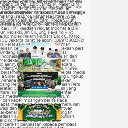
erdekaan pers adalah hak asasi manusia
Keberadaan media siber di Indonesia juga
 siber memiliki karakter khusus sehingga
hak, dan kewajibannya sesuai Undang-
nisasi pers, pengelola media siber, dan