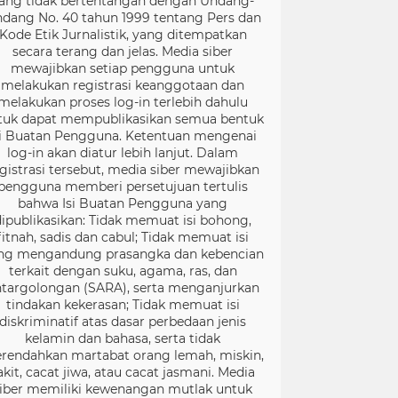
ang tidak bertentangan dengan Undang-
dang No. 40 tahun 1999 tentang Pers dan
Kode Etik Jurnalistik, yang ditempatkan
secara terang dan jelas. Media siber
mewajibkan setiap pengguna untuk
melakukan registrasi keanggotaan dan
melakukan proses log-in terlebih dahulu
tuk dapat mempublikasikan semua bentuk
si Buatan Pengguna. Ketentuan mengenai
log-in akan diatur lebih lanjut. Dalam
gistrasi tersebut, media siber mewajibkan
pengguna memberi persetujuan tertulis
bahwa Isi Buatan Pengguna yang
dipublikasikan: Tidak memuat isi bohong,
fitnah, sadis dan cabul; Tidak memuat isi
ng mengandung prasangka dan kebencian
terkait dengan suku, agama, ras, dan
targolongan (SARA), serta menganjurkan
tindakan kekerasan; Tidak memuat isi
diskriminatif atas dasar perbedaan jenis
kelamin dan bahasa, serta tidak
rendahkan martabat orang lemah, miskin,
akit, cacat jiwa, atau cacat jasmani. Media
iber memiliki kewenangan mutlak untuk