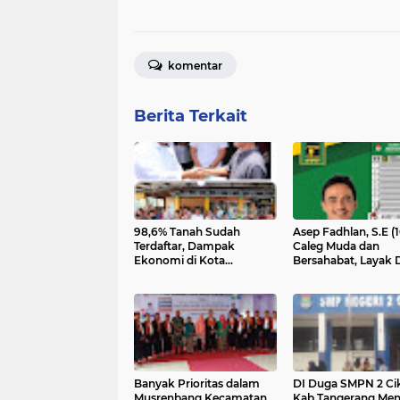
komentar
Berita Terkait
98,6% Tanah Sudah
Asep Fadhlan, S.E (1
Terdaftar, Dampak
Caleg Muda dan
Ekonomi di Kota
Bersahabat, Layak Dipilih
Tangerang Selatan
Menjadi Anggota 
Mencapai Rp20,5 Triliun
Kabupaten Bogor 2
dari PPP
Banyak Prioritas dalam
DI Duga SMPN 2 Ci
Musrenbang Kecamatan
Kab.Tangerang Men