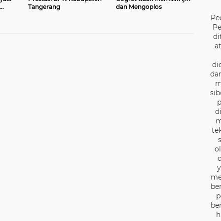
Tangerang
dan Mengoplos
h
Pe
Pe
di
a
di
dan
m
sib
p
d
m
te
o
d
y
me
be
p
be
h