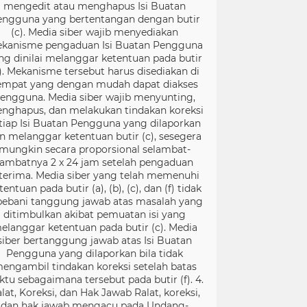
mengedit atau menghapus Isi Buatan
engguna yang bertentangan dengan butir
(c). Media siber wajib menyediakan
kanisme pengaduan Isi Buatan Pengguna
ng dinilai melanggar ketentuan pada butir
). Mekanisme tersebut harus disediakan di
empat yang dengan mudah dapat diakses
engguna. Media siber wajib menyunting,
nghapus, dan melakukan tindakan koreksi
tiap Isi Buatan Pengguna yang dilaporkan
n melanggar ketentuan butir (c), sesegera
mungkin secara proporsional selambat-
lambatnya 2 x 24 jam setelah pengaduan
terima. Media siber yang telah memenuhi
tentuan pada butir (a), (b), (c), dan (f) tidak
bebani tanggung jawab atas masalah yang
ditimbulkan akibat pemuatan isi yang
elanggar ketentuan pada butir (c). Media
siber bertanggung jawab atas Isi Buatan
Pengguna yang dilaporkan bila tidak
engambil tindakan koreksi setelah batas
ktu sebagaimana tersebut pada butir (f). 4.
lat, Koreksi, dan Hak Jawab Ralat, koreksi,
dan hak jawab mengacu pada Undang-