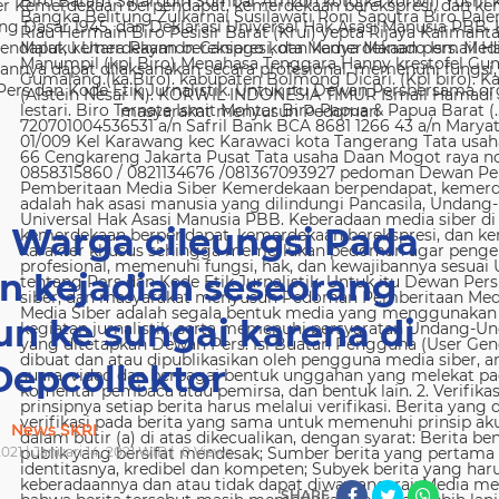
 Kemerdekaan berpendapat, kemerdekaan berekspresi, dan kem
g Dasar 1945, dan Deklarasi Universal Hak Asasi Manusia PBB. 
ndapat, kemerdekaan berekspresi, dan kemerdekaan pers. Media
nya dapat dilaksanakan secara profesional, memenuhi fungsi, 
s dan Kode Etik Jurnalistik. Untuk itu Dewan Persbersama orga
masyarakat menyusun Pedoman
R Warga cileungsi Pada
an kejadian seseorang
un ke sungai karena di
Depcollektor
News SKRI
021 | Januari 14, 2021 WIB |
0
Views
SHARE