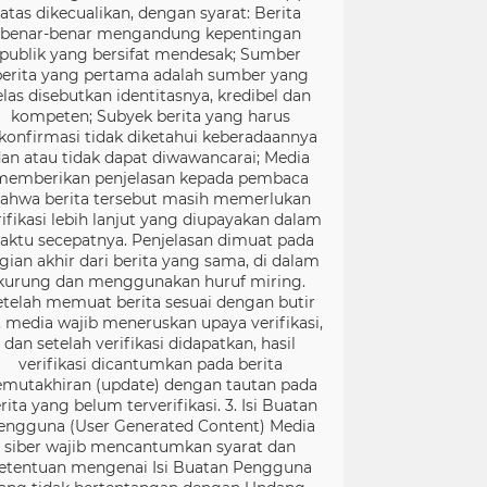
atas dikecualikan, dengan syarat: Berita
benar-benar mengandung kepentingan
publik yang bersifat mendesak; Sumber
berita yang pertama adalah sumber yang
elas disebutkan identitasnya, kredibel dan
kompeten; Subyek berita yang harus
konfirmasi tidak diketahui keberadaannya
an atau tidak dapat diwawancarai; Media
memberikan penjelasan kepada pembaca
ahwa berita tersebut masih memerlukan
rifikasi lebih lanjut yang diupayakan dalam
aktu secepatnya. Penjelasan dimuat pada
gian akhir dari berita yang sama, di dalam
kurung dan menggunakan huruf miring.
etelah memuat berita sesuai dengan butir
), media wajib meneruskan upaya verifikasi,
dan setelah verifikasi didapatkan, hasil
verifikasi dicantumkan pada berita
mutakhiran (update) dengan tautan pada
rita yang belum terverifikasi. 3. Isi Buatan
engguna (User Generated Content) Media
siber wajib mencantumkan syarat dan
etentuan mengenai Isi Buatan Pengguna