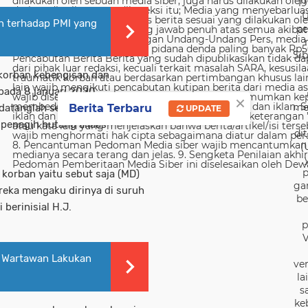
19
U
n terhadap PMI yang
pe
Sib
 korban kebengisan dan
 pada 8 januari 2020
×
me
u datanglah sekelompok orang
Berita Terbaru
UPDATE
 penagih hutang aliaas
di
(
p
korban yaitu sebut saja (MD)
ga
reka mengaku dirinya di suruh
be
berinisial H.J.
p
V
n Wartawan Lakukan
ver
la
s
ke