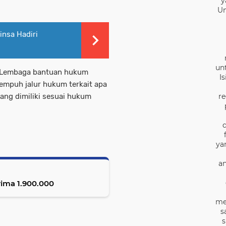
y
Un
nsa Hadiri
un
n Lembaga bantuan hukum
I
empuh jalur hukum terkait apa
re
ang dimiliki sesuai hukum
ya
an
ima 1.900.000
me
s
s