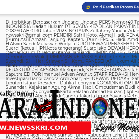
Di terbitkan Berdasarkan Undang-Undang PERS Nomor40 Tahun 1999 SUARA KEADILAN RAKYAT INDONESIA Badan Hukum PT. SUARA KEADILAN RAKYAT INDONESIA Nomor AHU-008260.AH.01.30.Tahun 2023. NOTARIS Zulfahmy Yanuar Adam, S.H, M.Kn EMAIL REDAKSI newsskri@gmail.com PENDIRI Safril Koto, Akmal Hadi, PENANGGUNG JAWAB Safril PEMBINA Mayjen (Purn) Asril Amzah Tanjung. Kapten. (Purn) Eko. S. Hadi. Amd Alstein Nesar Manumpil Amirudin ZA,S.AG H.Alwin Sandi Muliawan Widjaja RUDI DEWAN PENASEHAT. Syafril, SH Drs H. Syakrowi zen SH. MH . Suardi.(ketua ,HPN.kota tangerang) Suardi.skb DEWAN KEROHANIAN H. gojali. PIMPINAN UMUM H.M Qemar Karim Direktur utama Januardi. PIMPINAN PERUSAHAAN Maya Sundari. Helmina Tampubolon(Wakil) PIMPINAN REDAKSI Safril koto Sandi Muliawan widjaja (wkl). WAKIl PIMRED Ali Supendi, S.H., Hari Stiawan S.I .Kom., PANESEHAT Hukum Ali Supendi, S.H Imas Hilatunnisyah,SH.MM.MSi Rudi Afriansa ,SH. LITBANG Afriliana REDAKTUR EXSKUTIF H Muhamad cen REDAKTUR PELAKSANA Ali Supendi, S.H SEKRETARIS Arsifah A,Asmi. BENDAHARA Fina Safriana Ismail Saputra EDITOR Imanuel Adven Anunut STAFF REDAKSI Hendri Deliya febriani Sophia Trisnawati Investigasi Randi candra Ardi Anan, SH. DEWAN REDAKSI Safril Koto Ali Supendi, SH Akmal Hadi Liputan Istana Presiden . Dahlia Febriyani KOORDINATOR LIPUTA Nurul, A MPR, DPR RI Irin kemas Eri Sunandar. Kejaksaan Agung Akmal Hadi. Ombudsman Budi k. DKI jakarta Sophia Trisnawati (Ka.korwil) Hermawan . Supriyadi. Jakarta Selatan Ahmad Fauzan ( kpl Biro). Soli AbdulRahman Sirojudin Jakarta barat Ikhwan Abadi Randi Candra Jakarta timur Yayan s Refnaldi Jakarta pusat Ikhwan Abadi Korwil Banten Samsul Bahri (kpl kowil) Wirson risman Indra joni . Biro kab/kota madya Bogor Hari. Arsifah KordinatorTangerang raya Rizwan Aidil ( kpl. Perwakilan). Boy Alexander Ramadhan Biro kota Tangerang Wisnu Wardana(kpl). Irin Kamas Andriyano Anugrah Rinaldi KABUPATEN TANGERANG Wisnu Wardana (kpl) Nuriyaman David Natanael Manik Sufriadi Sinaga TANGERANG SELATAN Dirman(kpl Biro) Sargono Propinsi Banten Syamsu Bahri ( kpl korwil) Hendri Eeng. Kabupaten Lebak Syamsul B. BIRO kota Bogor Jon BIRO PANDEGLANG Yusron (Kabiro) BIRO KARAWANG Jun junaidi ( kpl Biro) Ugi . BIRO KUNINGAN Nurhadi BIRO INDRAMAYU Afifuddin Jawa Barat Herdy Sijabat (kapowil). BIRO JAWA TIMUR Sofiyan Saful Bahi Biro malang kab/kota Ahmad Soleh Biro propinsi Lampung (Nedi) Korwil Sumsel. Birin Kabupaten Lahat ( Di cari ) Biro Riau kepulauan Edy (kpl Biro) Biro Batam Safarudin Sumbar Afrizon koto(ka korwil) Yusril koto BIRO SUMUT Toto. S Ulung s Korwil Bangka Belitung Zulkarnai Susilawati Roni Saputra Biro Palembang Di cari. Biro Jambi M. Naser Biro Riau Hermain Biro Pesisir Barat (Krui) yepta Rijaya Kalimantan Barat Hendrik Usman Perwakilan Maluku Utara Raymon Caniago kota Madya Manado Ismail Hamadi kabupaten Minahasa Alstein Nesar Manumpil (kpl Biro) Menahasa Tenggara Hanny krestofel Gumalang (ka.Biro). Minahasa Utara Rydel Gumalang.(ka.Biro). kabupaten Bolmong Dicari. (Kpl biro). Kabupaten Salayar (Dicari). Polda Sulut (Alstein Nesar N). KORWIL INDONESIA TIMUR Ismail Hamadi .(kepala Korwil). Biro Tidore Chika Citra lestari. Biro Ternate Ismit Mohtar Biro Papua & Papua Barat (..,cari..) PT keadilan rakyat Indonesia BRI 720701004536531 a/n Safril Bank BCA 8681 1266 43 a/n Maryatun Redaksi. Jln Ciujung Raya no 4 Rt 01/009 Kel Karawang kec Karawaci kota Tangerang Tata usaha. Komplek Palem Mutiara Blok C. 10 No. 66 Cengkareng Jakarta Pusat Tata usaha Daan Mogot raya no 5B Jakarta barat Telepon: 088973802372/ 0858315860 / 0821134676 /081367093927 pedoman Dewan Pers Peraturan Dewan Pers Pedoman Pemberitaan Media Siber Kemerdekaan berpendapat, kemerdekaan berekspresi, dan kemerdekaan pers adalah hak asasi manusia yang dilindungi Pancasila, Undang-Undang Dasar 1945, dan Deklarasi Universal Hak Asasi Manusia PBB. Keberadaan media siber di Indonesia juga merupakan bagian dari kemerdekaan berpendapat, kemerdekaan berekspresi, dan kemerdekaan pers. Media siber memiliki karakter khusus sehingga memerlukan pedoman agar pengelolaannya dapat dilaksanakan secara profesional, memenuhi fungsi, hak, dan kewajibannya sesuai Undang-Undang Nomor 40 Tahun 1999 tentang Pers dan Kode Etik Jurnalistik. Untuk itu Dewan Pers bersama organisasi pers, pengelola media siber, dan masyarakat menyusun Pedoman Pemberitaan Media Siber sebagai berikut: 1. Ruang Lingkup Media Siber adalah segala bentuk media yang menggunakan wahana internet dan melaksanakan kegiatan jurnalistik, serta memenuhi persyaratan Undang-Undang Pers dan Standar Perusahaan Pers yang ditetapkan Dewan Pers. Isi Buatan Pengguna (User Generated Content) adalah segala isi yang dibuat dan atau dipublikasikan oleh pengguna media siber, antara lain, artikel, gambar, komentar, suara, video dan berbagai bentuk unggahan yang melekat pada media siber, seperti blog, forum, komentar pembaca atau pemirsa, dan bentuk lain. 2. Verifikasi dan keberimbangan berita Pada prinsipnya setiap berita harus melalui verifikasi. Berita yang dapat merugikan pihak lain memerlukan verifikasi pada berita yang sama untuk memenuhi prinsip akurasi dan keberimbangan. Ketentuan dalam butir (a) di atas dikecualikan, dengan syarat: Berita benar-benar mengandung kepentingan publik yang bersifat mendesak; Sumber berita yang pertama adalah sumber yang jelas disebutkan identitasnya, kredibel dan kompeten; Subyek berita yang harus dikonfirmasi tidak diketahui keberadaannya dan atau tidak dapat diwawancarai; Media memberikan penjelasan kepada pembaca bahwa berita tersebut masih memerlukan verifikasi lebih lanjut yang diupayakan dalam waktu secepatnya. Penjelasan dimuat pada bagian akhir dari berita yang sama, di dalam kurung dan menggunakan huruf miring. Setelah memuat berita sesuai dengan butir (c), media wajib meneruskan upaya verifikasi, dan setelah verifikasi didapatkan, hasil verifikasi dicantumkan pada berita pemutakhiran (update) dengan tautan pada berita yang belum terverifikasi. 3. Isi Buatan Pengguna (User Generated Content) Media siber wajib mencantumkan syarat dan ketentuan mengenai Isi Buatan Pengguna yang tidak bertentangan dengan Undang-Undang No. 40 tahun 1999 tentang Pers dan Kode Etik Jurnalis
Yusril sebut hukuman m