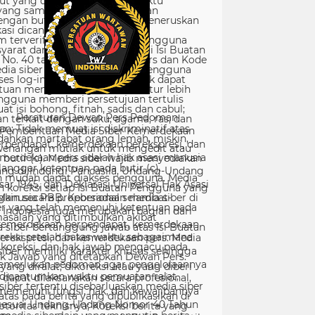
Peraturan Dewan Pers Pedoman
Pemberitaan Media Siber Kemerdekaan
rpendapat, kemerdekaan berekspresi, dan
merdekaan pers adalah hak asasi manusia
ang dilindungi Pancasila, Undang-Undang
sar 1945, dan Deklarasi Universal Hak Asasi
Manusia PBB. Keberadaan media siber di
Indonesia juga merupakan bagian dari
kemerdekaan berpendapat, kemerdekaan
erekspresi, dan kemerdekaan pers. Media
siber memiliki karakter khusus sehingga
merlukan pedoman agar pengelolaannya
dapat dilaksanakan secara profesional,
memenuhi fungsi, hak, dan kewajibannya
sesuai Undang-Undang Nomor 40 Tahun