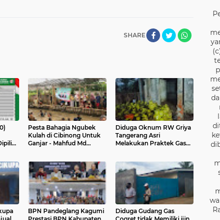
P
me
SHARE
ya
(c
t
p
me
se
da
di
0)
Pesta Bahagia Ngubek
Diduga Oknum RW Griya
ke
Kulah di Cibinong Untuk
Tangerang Asri
Ganjar - Mahfud Md
Melakukan Praktek Gas
di
DPRD
Presiden 2024
Oplosan
024
m
m
wa
Ra
kupa
BPN Pandeglang Kagumi
Diduga Gudang Gas
jual
Prestasi BPN Kabupaten
Cogret tidak Memiliki ijin