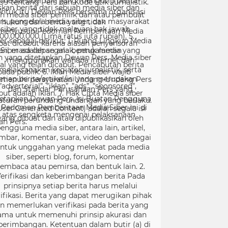
99 tentang Pers dan Kode Etik Jurnalistik.
ntuk itu Dewan Pers bersama organisasi
rs, pengelola media siber, dan masyarakat
menyusun Pedoman Pemberitaan Media
er sebagai berikut: 1. Ruang Lingkup Media
Siber adalah segala bentuk media yang
menggunakan wahana internet dan
melaksanakan kegiatan jurnalistik, serta
menuhi persyaratan Undang-Undang Pers
dan Standar Perusahaan Pers yang
tetapkan Dewan Pers. Isi Buatan Pengguna
User Generated Content) adalah segala isi
yang dibuat dan atau dipublikasikan oleh
engguna media siber, antara lain, artikel,
mbar, komentar, suara, video dan berbagai
ntuk unggahan yang melekat pada media
siber, seperti blog, forum, komentar
embaca atau pemirsa, dan bentuk lain. 2.
erifikasi dan keberimbangan berita Pada
prinsipnya setiap berita harus melalui
ifikasi. Berita yang dapat merugikan pihak
in memerlukan verifikasi pada berita yang
ama untuk memenuhi prinsip akurasi dan
berimbangan. Ketentuan dalam butir (a) di