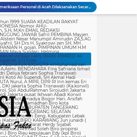
Polri Pastikan Proses Pemeriksaan Personel di Aceh Dilaksanakan Secara Profesional dan Transparan
Kondisi Makam Pahlawan Nasional Iman Bonjol Dikeluhkan, Masyarakat Harap Pemerintah Segera Lakukan Pembenahan
tik, yang ditempatkan secara terang dan jelas. Media siber mewajibkan setiap pengguna untuk melakukan registrasi keanggotaan dan melakukan proses log-in terlebih dahulu untuk dapat mempublikasikan semua bentuk Isi Buatan Pengguna. Ketentuan mengenai log-in akan diatur lebih lanjut. Dalam registrasi tersebut, media siber mewajibkan pengguna memberi persetujuan tertulis bahwa Isi Buatan Pengguna yang dipublikasikan: Tidak memuat isi bohong, fitnah, sadis dan cabul; Tidak memuat isi yang mengandung prasangka dan kebencian terkait dengan suku, agama, ras, dan antargolongan (SARA), serta menganjurkan tindakan kekerasan; Tidak memuat isi diskriminatif atas dasar perbedaan jenis kelamin dan bahasa, serta tidak merendahkan martabat orang lemah, miskin, sakit, cacat jiwa, atau cacat jasmani. Media siber memiliki kewenangan mutlak untuk mengedit atau menghapus Isi Buatan Pengguna yang bertentangan dengan butir (c). Media siber wajib menyediakan mekanisme pengaduan Isi Buatan Pengguna yang dinilai melanggar ketentuan pada butir (c). Mekanisme tersebut harus disediakan di tempat yang dengan mudah dapat diakses pengguna. Media siber wajib menyunting, menghapus, dan melakukan tindakan koreksi setiap Isi Buatan Pengguna yang dilaporkan dan melanggar ketentuan butir (c), sesegera mungkin secara proporsional selambat-lambatnya 2 x 24 jam setelah pengaduan diterima. Media siber yang telah memenuhi ketentuan pada butir (a), (b), (c), dan (f) tidak dibebani tanggung jawab atas masalah yang ditimbulkan akibat pemuatan isi yang melanggar ketentuan pada butir (c). Media siber bertanggung jawab atas Isi Buatan Pengguna yang dilaporkan bila tidak mengambil tindakan koreksi setelah batas waktu sebagaimana tersebut pada butir (f). 4. Ralat, Koreksi, dan Hak Jawab Ralat, koreksi, dan hak jawab mengacu pada Undang-Undang Pers, Kode Etik Jurnalistik, dan Pedoman Hak Jawab yang ditetapkan Dewan Pers. Ralat, koreksi dan atau hak jawab wajib ditautkan pada berita yang diralat, dikoreksi atau yang diberi hak jawab. Di setiap berita ralat, koreksi, dan hak jawab wajib dicantumkan waktu pemuatan ralat, koreksi, dan atau hak jawab tersebut. Bila suatu berita media siber tertentu disebarluaskan media siber lain, maka: Tanggung jawab media siber pembuat berita terbatas pada berita yang dipublikasikan di media siber tersebut atau media siber yang berada di bawah otoritas teknisnya; Koreksi berita yang dilakukan oleh sebuah media siber, juga harus dilakukan oleh media siber lain yang mengutip berita dari media siber yang dikoreksi itu; Media yang menyebarluaskan berita dari sebuah media siber dan tidak melakukan koreksi atas berita sesuai yang dilakukan oleh media siber pemilik dan atau pembuat berita tersebut, bertanggung jawab penuh atas semua akibat hukum dari berita yang tidak dikoreksinya itu. Sesuai dengan Undang-Undang Pers, media siber yang tidak melayani hak jawab dapat dijatuhi sanksi hukum pidana denda paling banyak Rp500.000.000 (Lima ratus juta rupiah). 5. Pencabutan Berita Berita yang sudah dipublikasikan tidak dapat dicabut karena alasan penyensoran dari pihak luar redaksi, kecuali terkait masalah SARA, kesusilaan, masa depan anak, pengalaman traumatik korban atau berdasarkan pertimbangan khusus lain yang ditetapkan Dewan Pers. Media siber lain wajib mengikuti pencabutan kutipan berita dari media asal yang telah dicabut. Pencabutan berita wajib disertai dengan alasan pencabutan dan diumumkan kepada publik. 6. Iklan Media siber wajib membedakan dengan tegas antara produk berita dan iklan. Setiap berita/artikel/isi yang merupakan iklan dan atau isi berbayar wajib mencantumkan keterangan ”advertorial”, ”iklan”, ”ads”, ”spons
PWI Kota Tangerang Serahkan SK ke Kesbangpol, Wawan Fauzi: Peran Media Bisa Berdampak Besar hingga Fatal
Bapenda) Kabupaten Bekasi bersama sejumlah instansi terkait menggelar operasi
Panglima TNI Sambut Kepulangan Satgas Kizi TNI Kontingen Garuda XX-V MONUSCO
KAPOLDA JABAR TINJAU LAHAN PENANAMAN BIBIT BAWANG PUTIH DI CIATER, DUKUNG PROGRAM KETAHANAN PANGAN NASIONAL
Peringatan Hari Veteran Nasional 2026 Kemenhan Renovasi Sekretariat LVRI dan Bedah Rumah Veteran di 19 Provinsi
ati koruptor sudah diatur dalam Undang-Undang
Polda Metro Jaya Gelar Seminar Hukum Bahas Perluasan Objek Praperadilan dalam KUHAP Baru
Bahu Membahu Demi Desa Sehat, Satgas TMMD Bersama Warga Bersihkan Saluran Air