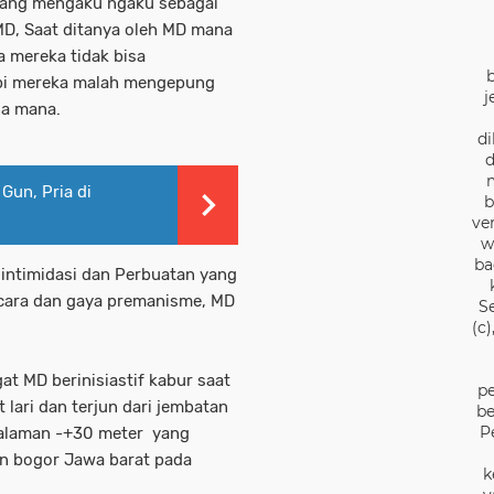
yang mengaku ngaku sebagai
MD, Saat ditanya oleh MD mana
 mereka tidak bisa
tapi mereka malah mengepung
j
na mana.
di
d
 Gun, Pria di
b
ve
w
ba
intimidasi dan Perbuatan yang
cara dan gaya premanisme, MD
S
(c
t MD berinisiastif kabur saat
pe
 lari dan terjun dari jembatan
be
P
dalaman -+30 meter yang
en bogor Jawa barat pada
k