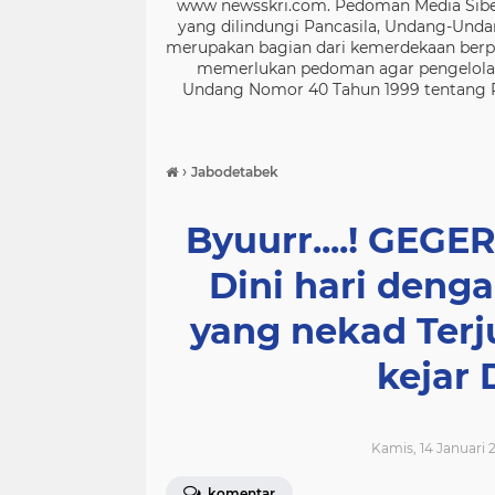
www newsskri.com. Pedoman Media Siber
yang dilindungi Pancasila, Undang-Undan
merupakan bagian dari kemerdekaan berpe
memerlukan pedoman agar pengelolaan
Undang Nomor 40 Tahun 1999 tentang Per
›
Jabodetabek
Byuurr....! GEGE
Dini hari deng
yang nekad Terj
kejar 
Kamis, 14 Januari 2
komentar