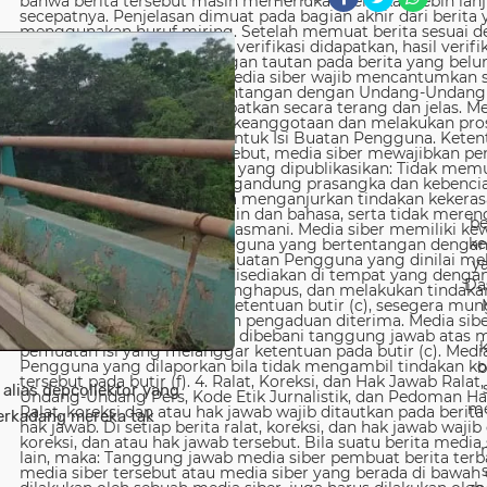
be
ke
y
Da
b
 alias depcollektor yang
me
erkadang mereka tak