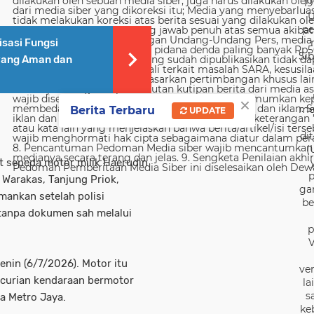
19
U
pe
sasi Fungsi
Sib
 yang Aman dan
×
me
Berita Terbaru
UPDATE
di
(
t sepeda motor milik Haerudin
p
 Warakas, Tanjung Priok,
ga
mankan setelah polisi
be
tanpa dokumen sah melalui
p
V
nin (6/7/2026). Motor itu
ver
curian kendaraan bermotor
la
s
a Metro Jaya.
ke