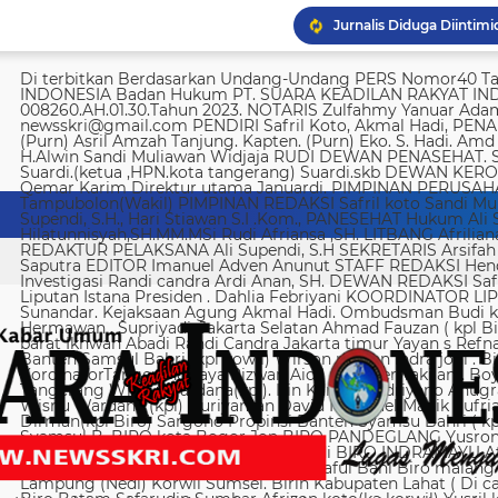
Di terbitkan Berdasarkan Undang-Undang PERS Nomor40 Tahun 1999 SUARA KEADILAN RAKYAT INDONESIA Badan Hukum PT. SUARA KEADILAN RAKYAT INDONESIA Nomor AHU-008260.AH.01.30.Tahun 2023. NOTARIS Zulfahmy Yanuar Adam, S.H, M.Kn EMAIL REDAKSI newsskri@gmail.com PENDIRI Safril Koto, Akmal Hadi, PENANGGUNG JAWAB Safril PEMBINA Mayjen (Purn) Asril Amzah Tanjung. Kapten. (Purn) Eko. S. Hadi. Amd Alstein Nesar Manumpil Amirudin ZA,S.AG H.Alwin Sandi Muliawan Widjaja RUDI DEWAN PENASEHAT. Syafril, SH Drs H. Syakrowi zen SH. MH . Suardi.(ketua ,HPN.kota tangerang) Suardi.skb DEWAN KEROHANIAN H. gojali. PIMPINAN UMUM H.M Qemar Karim Direktur utama Januardi. PIMPINAN PERUSAHAAN Maya Sundari. Helmina Tampubolon(Wakil) PIMPINAN REDAKSI Safril koto Sandi Muliawan widjaja (wkl). WAKIl PIMRED Ali Supendi, S.H., Hari Stiawan S.I .Kom., PANESEHAT Hukum Ali Supendi, S.H Imas Hilatunnisyah,SH.MM.MSi Rudi Afriansa ,SH. LITBANG Afriliana REDAKTUR EXSKUTIF H Muhamad cen REDAKTUR PELAKSANA Ali Supendi, S.H SEKRETARIS Arsifah A,Asmi. BENDAHARA Fina Safriana Ismail Saputra EDITOR Imanuel Adven Anunut STAFF REDAKSI Hendri Deliya febriani Sophia Trisnawati Investigasi Randi candra Ardi Anan, SH. DEWAN REDAKSI Safril Koto Ali Supendi, SH Akmal Hadi Liputan Istana Presiden . Dahlia Febriyani KOORDINATOR LIPUTA Nurul, A MPR, DPR RI Irin kemas Eri Sunandar. Kejaksaan Agung Akmal Hadi. Ombudsman Budi k. DKI jakarta Sophia Trisnawati (Ka.korwil) Hermawan . Supriyadi. Jakarta Selatan Ahmad Fauzan ( kpl Biro). Soli AbdulRahman Sirojudin Jakarta barat Ikhwan Abadi Randi Candra Jakarta timur Yayan s Refnaldi Jakarta pusat Ikhwan Abadi Korwil Banten Samsul Bahri (kpl kowil) Wirson risman Indra joni . Biro kab/kota madya Bogor Hari. Arsifah KordinatorTangerang raya Rizwan Aidil ( kpl. Perwakilan). Boy Alexander Ramadhan Biro kota Tangerang Wisnu Wardana(kpl). Irin Kamas Andriyano Anugrah Rinaldi KABUPATEN TANGERANG Wisnu Wardana (kpl) Nuriyaman David Natanael Manik Sufriadi Sinaga TANGERANG SELATAN Dirman(kpl Biro) Sargono Propinsi Banten Syamsu Bahri ( kpl korwil) Hendri Eeng. Kabupaten Lebak Syamsul B. BIRO kota Bogor Jon BIRO PANDEGLANG Yusron (Kabiro) BIRO KARAWANG Jun junaidi ( kpl Biro) Ugi . BIRO KUNINGAN Nurhadi BIRO INDRAMAYU Afifuddin Jawa Barat Herdy Sijabat (kapowil). BIRO JAWA TIMUR Sofiyan Saful Bahi Biro malang kab/kota Ahmad Soleh Biro propinsi Lampung (Nedi) Korwil Sumsel. Birin Kabupaten Lahat ( Di cari ) Biro Riau kepulauan Edy (kpl Biro) Biro Batam Safarudin Sumbar Afrizon koto(ka korwil) Yusril koto BIRO SUMUT Toto. S Ulung s Korwil Bangka Belitung Zulkarnai Susilawati Roni Saputra Biro Palembang Di cari. Biro Jambi M. Naser Biro Riau Hermain Biro Pesisir Barat (Krui) yepta Rijaya Kalimantan Barat Hendrik Usman Perwakilan Maluku Utara Raymon Caniago kota Madya Manado Ismail Hamadi kabupaten Minahasa Alstein Nesar Manumpil (kpl Biro) Menahasa Tenggara Hanny krestofel Gumalang (ka.Biro). Minahasa Utara Rydel Gumalang.(ka.Biro). kabupaten Bolmong Dicari. (Kpl biro). Kabupaten Salayar (Dicari). Polda Sulut (Alstein Nesar N). KORWIL INDONESIA TIMUR Ismail Hamadi .(kepala Korwil). Biro Tidore Chika Citra lestari. Biro Ternate Ismit Mohtar Biro Papua & Papua Barat (..,cari..) PT keadilan rakyat Indonesia BRI 720701004536531 a/n Safril Bank BCA 8681 1266 43 a/n Maryatun Redaksi. Jln Ciujung Raya no 4 Rt 01/009 Kel Karawang kec Karawaci kota Tangerang Tata usaha. Komplek Palem Mutiara Blok C. 10 No. 66 Cengkareng Jakarta Pusat Tata usaha Daan Mogot raya no 5B Jakarta barat Telepon: 088973802372/ 0858315860 / 0821134676 /081367093927 pedoman Dewan Pers Peraturan Dewan Pers Pedoman Pemberitaan Media Siber Kemerdekaan berpendapat, kemerdekaan berekspresi, dan kemerdekaan pers adalah hak asasi manusia yang dilindungi Pancasila, Undang-Undang Dasar 1945, dan Deklarasi Universal Hak Asasi Manusia PBB. Keberadaan media siber di Indonesia juga merupakan bagian dari kemerdekaan berpendapat, kemerdekaan berekspresi, dan kemerdekaan pers. Media siber memiliki karakter khusus sehingga memerlukan pedoman agar pengelolaannya dapat dilaksanakan secara profesional, memenuhi fungsi, hak, dan kewajibannya sesuai Undang-Undang Nomor 40 Tahun 1999 tentang Pers dan Kode Etik Jurnalistik. Untuk itu Dewan Pers bersama organisasi pers, pengelola media siber, dan masyarakat menyusun Pedoman Pemberitaan Media Siber sebagai berikut: 1. Ruang Lingkup Media Siber adalah segala bentuk media yang menggunakan wahana internet dan melaksanakan kegiatan jurnalistik, serta memenuhi persyaratan Undang-Undang Pers dan Standar Perusahaan Pers yang ditetapkan Dewan Pers. Isi Buatan Pengguna (User Generated Content) adalah segala isi yang dibuat dan atau dipublikasikan oleh pengguna media siber, antara lain, artikel, gambar, komentar, suara, video dan berbagai bentuk unggahan yang melekat pada media siber, seperti blog, forum, komentar pembaca atau pemirsa, dan bentuk lain. 2. Verifikasi dan keberimbangan berita Pada prinsipnya setiap berita harus melalui verifikasi. Berita yang dapat merugikan pihak lain memerlukan verifikasi pada berita yang sama untuk memenuhi prinsip akurasi dan keberimbangan. Ketentuan dalam butir (a) di atas dikecualikan, dengan syarat: Berita benar-benar mengandung kepentingan publik yang bersifat mendesak; Sumber berita yang pertama adalah sumber yang jelas disebutkan identitasnya, kredibel dan kompeten; Subyek berita yang harus dikonfirmasi tidak diketahui keberadaannya dan atau tidak dapat diwawancarai; Media memberikan penjelasan kepada pembaca bahwa berita tersebut masih memerlukan verifikasi lebih lanjut yang diupayakan dalam waktu secepatnya. Penjelasan dimuat pada bagian akhir dari berita yang sama, di dalam kurung dan menggunakan huruf miring. Setelah memuat berita sesuai dengan butir (c), media wajib meneruskan upaya verifikasi, dan setelah verifikasi didapatkan, hasil verifikasi dicantumkan pada berita pemutakhiran (update) dengan tautan pada berita yang belum terverifikasi. 3. Isi Buatan Pengguna (User Generated Content) Media siber wajib mencantumkan syarat dan ketentuan mengenai Isi Buatan Pengguna yang tidak bertentangan dengan Undang-Undang No. 40 tahun 1999 tentang Pers dan Kode Etik Jurnalis
Imigrasi Semarang depo
KPK temukan 8.500 dola