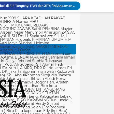
Panglima TNI Tinjau Latihan KDOL, Uji Kesiapan Operasi Lintas Udara dalam Latihan Terintegrasi TNI 2026
Dari Terbengkalai Jadi Kebanggaan, Satgas TMMD Rehab Lapangan Bola Voli
tik, yang ditempatkan secara terang dan jelas. Media siber mewajibkan setiap pengguna untuk melakukan registrasi keanggotaan dan melakukan proses log-in terlebih dahulu untuk dapat mempublikasikan semua bentuk Isi Buatan Pengguna. Ketentuan mengenai log-in akan diatur lebih lanjut. Dalam registrasi tersebut, media siber mewajibkan pengguna memberi persetujuan tertulis bahwa Isi Buatan Pengguna yang dipublikasikan: Tidak memuat isi bohong, fitnah, sadis dan cabul; Tidak memuat isi yang mengandung prasangka dan kebencian terkait dengan suku, agama, ras, dan antargolongan (SARA), serta menganjurkan tindakan kekerasan; Tidak memuat isi diskriminatif atas dasar perbedaan jenis kelamin dan bahasa, serta tidak merendahkan martabat orang lemah, miskin, sakit, cacat jiwa, atau cacat jasmani. Media siber memiliki kewenangan mutlak untuk mengedit atau menghapus Isi Buatan Pengguna yang bertentangan dengan butir (c). Media siber wajib menyediakan mekanisme pengaduan Isi Buatan Pengguna yang dinilai melanggar ketentuan pada butir (c). Mekanisme tersebut harus disediakan di tempat yang dengan mudah dapat diakses pengguna. Media siber wajib menyunting, menghapus, dan melakukan tindakan koreksi setiap Isi Buatan Pengguna yang dilaporkan dan melanggar ketentuan butir (c), sesegera mungkin secara proporsional selambat-lambatnya 2 x 24 jam setelah pengaduan diterima. Media siber yang telah memenuhi ketentuan pada butir (a), (b), (c), dan (f) tidak dibebani tanggung jawab atas masalah yang ditimbulkan akibat pemuatan isi yang melanggar ketentuan pada butir (c). Media siber bertanggung jawab atas Isi Buatan Pengguna yang dilaporkan bila tidak mengambil tindakan koreksi setelah batas waktu sebagaimana tersebut pada butir (f). 4. Ralat, Koreksi, dan Hak Jawab Ralat, koreksi, dan hak jawab mengacu pada Undang-Undang Pers, Kode Etik Jurnalistik, dan Pedoman Hak Jawab yang ditetapkan Dewan Pers. Ralat, koreksi dan atau hak jawab wajib ditautkan pada berita yang diralat, dikoreksi atau yang diberi hak jawab. Di setiap berita ralat, koreksi, dan hak jawab wajib dicantumkan waktu pemuatan ralat, koreksi, dan atau hak jawab tersebut. Bila suatu berita media siber tertentu disebarluaskan media siber lain, maka: Tanggung jawab media siber pembuat berita terbatas pada berita yang dipublikasikan di media siber tersebut atau media siber yang berada di bawah otoritas teknisnya; Koreksi berita yang dilakukan oleh sebuah media siber, juga harus dilakukan oleh media siber lain yang mengutip berita dari media siber yang dikoreksi itu; Media yang menyebarluaskan berita dari sebuah media siber dan tidak melakukan koreksi atas berita sesuai yang dilakukan oleh media siber pemilik dan atau pembuat berita tersebut, bertanggung jawab penuh atas semua akibat hukum dari berita yang tidak dikoreksinya itu. Sesuai dengan Undang-Undang Pers, media siber yang tidak melayani hak jawab dapat dijatuhi sanksi hukum pidana denda paling banyak Rp500.000.000 (Lima ratus juta rupiah). 5. Pencabutan Berita Berita yang sudah dipublikasikan tidak dapat dicabut karena alasan penyensoran dari pihak luar redaksi, kecuali terkait masalah SARA, kesusilaan, masa depan anak, pengalaman traumatik korban atau berdasarkan pertimbangan khusus lain yang ditetapkan Dewan Pers. Media siber lain wajib mengikuti pencabutan kutipan berita dari media asal yang telah dicabut. Pencabutan berita wajib disertai dengan alasan pencabutan dan diumumkan kepada publik. 6. Iklan Media siber wajib membedakan dengan tegas antara produk berita dan iklan. Setiap berita/artikel/isi yang merupakan iklan dan atau isi berbayar wajib mencantumkan keterangan ”advertorial”, ”iklan”, ”ads”, ”spons
Polri Kerahkan 372 Taruna Akpol Dampingi Siswa di 73 Sekolah Rakyat Bersama Taruna Akademi TNI
rtasi empat warga China buronan pemerintah
r Singapura di ruangan Kepala Kanim Jaksel
Satgas TMMD ke-129 Kodim 1505/Tidore Bangun Rumah Layak Huni untuk Warga Kurang Mampu di Wasile Tengah
Dari Terbengkalai Jadi Kebanggaan, Satgas TMMD Rehab Lapangan Bola Voli
JTR Bertemu DPMPD Kab. Tangerang, Bahas Dugaan Nepotisme di Desa Buaran Bambu
KPSM Resmi Tutup Penggalangan Dana Banjir Sangihe-Tamako: Semangat Kebersamaan & Solidaritas Tetap Terjaga
Jurnalis Diduga Diintimidasi di FIF Tangcity, PWI dan JTR: “Ini Ancaman Serius Kebebasan Pers”