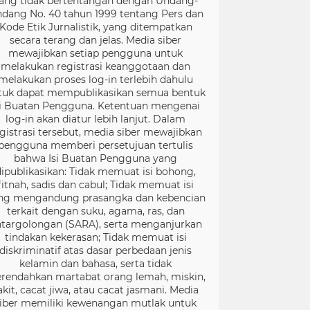
ang tidak bertentangan dengan Undang-
dang No. 40 tahun 1999 tentang Pers dan
Kode Etik Jurnalistik, yang ditempatkan
secara terang dan jelas. Media siber
mewajibkan setiap pengguna untuk
melakukan registrasi keanggotaan dan
melakukan proses log-in terlebih dahulu
tuk dapat mempublikasikan semua bentuk
si Buatan Pengguna. Ketentuan mengenai
log-in akan diatur lebih lanjut. Dalam
gistrasi tersebut, media siber mewajibkan
pengguna memberi persetujuan tertulis
bahwa Isi Buatan Pengguna yang
dipublikasikan: Tidak memuat isi bohong,
fitnah, sadis dan cabul; Tidak memuat isi
ng mengandung prasangka dan kebencian
terkait dengan suku, agama, ras, dan
targolongan (SARA), serta menganjurkan
tindakan kekerasan; Tidak memuat isi
diskriminatif atas dasar perbedaan jenis
kelamin dan bahasa, serta tidak
rendahkan martabat orang lemah, miskin,
akit, cacat jiwa, atau cacat jasmani. Media
iber memiliki kewenangan mutlak untuk