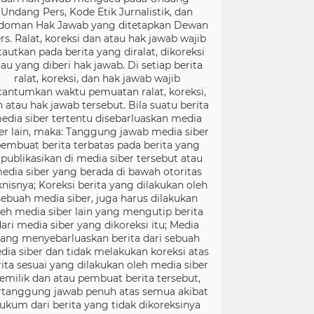
Undang Pers, Kode Etik Jurnalistik, dan
doman Hak Jawab yang ditetapkan Dewan
rs. Ralat, koreksi dan atau hak jawab wajib
tautkan pada berita yang diralat, dikoreksi
tau yang diberi hak jawab. Di setiap berita
ralat, koreksi, dan hak jawab wajib
cantumkan waktu pemuatan ralat, koreksi,
 atau hak jawab tersebut. Bila suatu berita
edia siber tertentu disebarluaskan media
er lain, maka: Tanggung jawab media siber
embuat berita terbatas pada berita yang
ipublikasikan di media siber tersebut atau
edia siber yang berada di bawah otoritas
knisnya; Koreksi berita yang dilakukan oleh
sebuah media siber, juga harus dilakukan
leh media siber lain yang mengutip berita
ari media siber yang dikoreksi itu; Media
ang menyebarluaskan berita dari sebuah
dia siber dan tidak melakukan koreksi atas
rita sesuai yang dilakukan oleh media siber
emilik dan atau pembuat berita tersebut,
rtanggung jawab penuh atas semua akibat
ukum dari berita yang tidak dikoreksinya