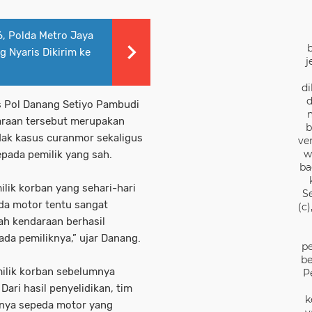
, Polda Metro Jaya
 Nyaris Dikirim ke
j
di
d
 Pol Danang Setiyo Pambudi
raan tersebut merupakan
b
ak kasus curanmor sekaligus
ve
w
pada pemilik yang sah.
ba
lik korban yang sehari-hari
S
da motor tentu sangat
(c
ah kendaraan berhasil
da pemiliknya,” ujar Danang.
pe
be
ilik korban sebelumnya
P
Dari hasil penyelidikan, tim
k
nya sepeda motor yang