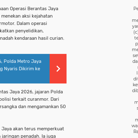
naan Operasi Berantas Jaya
P
 menekan aksi kejahatan
me
rmotor. Dalam operasi
ya
katkan penyelidikan,
(c
t
nadah kendaraan hasil curian.
p
me
se
, Polda Metro Jaya
da
 Nyaris Dikirim ke
di
ke
di
tas Jaya 2026, jajaran Polda
lisi terkait curanmor. Dari
m
tersangka dan mengamankan 50
m
wa
 Jaya akan terus memperkuat
Ra
jaringan penadah. Ia juga