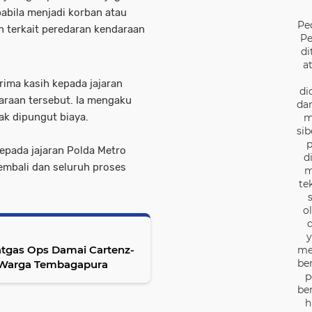
bila menjadi korban atau
Pe
 terkait peredaran kendaraan
Pe
di
a
ima kasih kepada jajaran
di
araan tersebut. Ia mengaku
dan
ak dipungut biaya.
m
sib
p
epada jajaran Polda Metro
d
embali dan seluruh proses
m
te
o
d
y
atgas Ops Damai Cartenz-
me
be
 Warga Tembagapura
p
be
h