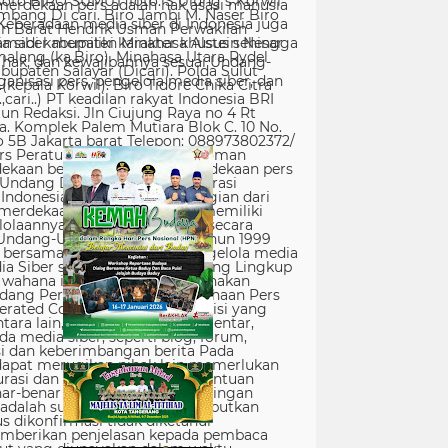
erdekaan pers adalah hak asasi manusia
Keberadaan media siber di Indonesia juga
 siber memiliki karakter khusus sehingga
hak, dan kewajibannya sesuai Undang-
nisasi pers, pengelola media siber, dan