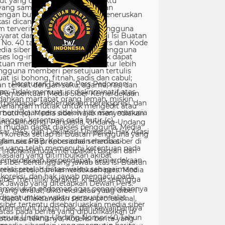
Peraturan Dewan Pers Pedoman
Pemberitaan Media Siber Kemerdekaan
rpendapat, kemerdekaan berekspresi, dan
merdekaan pers adalah hak asasi manusia
ang dilindungi Pancasila, Undang-Undang
sar 1945, dan Deklarasi Universal Hak Asasi
Manusia PBB. Keberadaan media siber di
Indonesia juga merupakan bagian dari
kemerdekaan berpendapat, kemerdekaan
erekspresi, dan kemerdekaan pers. Media
siber memiliki karakter khusus sehingga
merlukan pedoman agar pengelolaannya
dapat dilaksanakan secara profesional,
memenuhi fungsi, hak, dan kewajibannya
sesuai Undang-Undang Nomor 40 Tahun