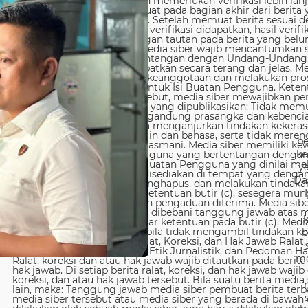
be
ke
y
Da
b
me