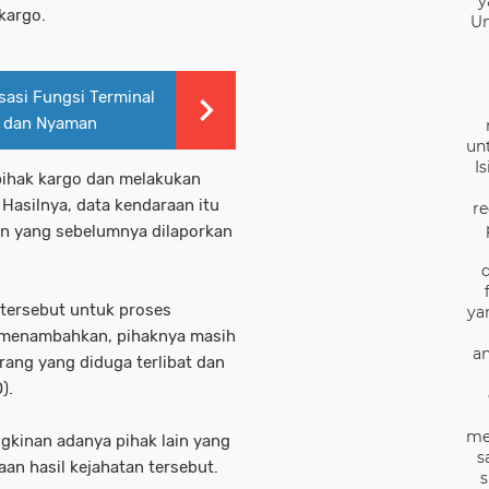
y
 kargo.
Un
asi Fungsi Terminal
n dan Nyaman
un
I
pihak kargo dan melakukan
Hasilnya, data kendaraan itu
re
in yang sebelumnya dilaporkan
tersebut untuk proses
ya
g menambahkan, pihaknya masih
an
ng yang diduga terlibat dan
).
me
ngkinan adanya pihak lain yang
s
an hasil kejahatan tersebut.
s