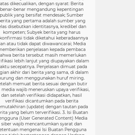
atas dikecualikan, dengan syarat: Berita
benar-benar mengandung kepentingan
publik yang bersifat mendesak; Sumber
berita yang pertama adalah sumber yang
elas disebutkan identitasnya, kredibel dan
kompeten; Subyek berita yang harus
konfirmasi tidak diketahui keberadaannya
an atau tidak dapat diwawancarai; Media
memberikan penjelasan kepada pembaca
ahwa berita tersebut masih memerlukan
rifikasi lebih lanjut yang diupayakan dalam
aktu secepatnya. Penjelasan dimuat pada
gian akhir dari berita yang sama, di dalam
kurung dan menggunakan huruf miring.
etelah memuat berita sesuai dengan butir
), media wajib meneruskan upaya verifikasi,
dan setelah verifikasi didapatkan, hasil
verifikasi dicantumkan pada berita
mutakhiran (update) dengan tautan pada
rita yang belum terverifikasi. 3. Isi Buatan
engguna (User Generated Content) Media
siber wajib mencantumkan syarat dan
etentuan mengenai Isi Buatan Pengguna