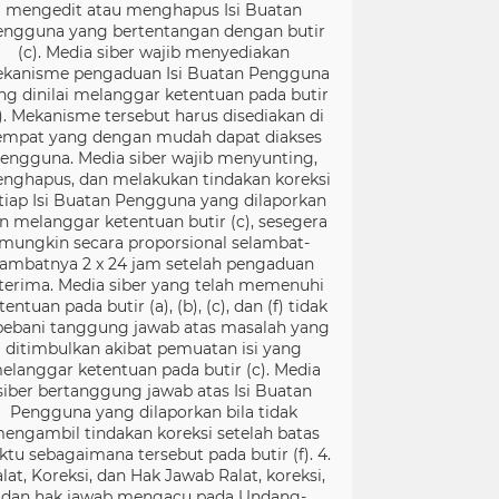
mengedit atau menghapus Isi Buatan
engguna yang bertentangan dengan butir
(c). Media siber wajib menyediakan
kanisme pengaduan Isi Buatan Pengguna
ng dinilai melanggar ketentuan pada butir
). Mekanisme tersebut harus disediakan di
empat yang dengan mudah dapat diakses
engguna. Media siber wajib menyunting,
nghapus, dan melakukan tindakan koreksi
tiap Isi Buatan Pengguna yang dilaporkan
n melanggar ketentuan butir (c), sesegera
mungkin secara proporsional selambat-
lambatnya 2 x 24 jam setelah pengaduan
terima. Media siber yang telah memenuhi
tentuan pada butir (a), (b), (c), dan (f) tidak
bebani tanggung jawab atas masalah yang
ditimbulkan akibat pemuatan isi yang
elanggar ketentuan pada butir (c). Media
siber bertanggung jawab atas Isi Buatan
Pengguna yang dilaporkan bila tidak
engambil tindakan koreksi setelah batas
ktu sebagaimana tersebut pada butir (f). 4.
lat, Koreksi, dan Hak Jawab Ralat, koreksi,
dan hak jawab mengacu pada Undang-