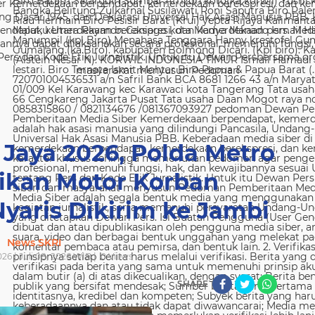
 Kemerdekaan berpendapat, kemerdekaan berekspresi, dan kem
g Dasar 1945, dan Deklarasi Universal Hak Asasi Manusia PBB. 
ndapat, kemerdekaan berekspresi, dan kemerdekaan pers. Media
nya dapat dilaksanakan secara profesional, memenuhi fungsi, 
s dan Kode Etik Jurnalistik. Untuk itu Dewan Persbersama orga
masyarakat menyusun Pedoman
 Jaya 2026, Polda Metro
ikan Motor Korban
yaris Dikirim ke Jambi
News SKRI
026 | Juli 08, 2026 WIB |
0
Views
SHARE