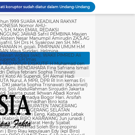
Polda Metro Jaya Gelar Seminar Hukum Bahas Perluasan Objek Praperadilan dalam KUHAP Baru
rtasi empat warga China buronan pemerintah
tik, yang ditempatkan secara terang dan jelas. Media siber mewajibkan setiap pengguna untuk melakukan registrasi keanggotaan dan melakukan proses log-in terlebih dahulu untuk dapat mempublikasikan semua bentuk Isi Buatan Pengguna. Ketentuan mengenai log-in akan diatur lebih lanjut. Dalam registrasi tersebut, media siber mewajibkan pengguna memberi persetujuan tertulis bahwa Isi Buatan Pengguna yang dipublikasikan: Tidak memuat isi bohong, fitnah, sadis dan cabul; Tidak memuat isi yang mengandung prasangka dan kebencian terkait dengan suku, agama, ras, dan antargolongan (SARA), serta menganjurkan tindakan kekerasan; Tidak memuat isi diskriminatif atas dasar perbedaan jenis kelamin dan bahasa, serta tidak merendahkan martabat orang lemah, miskin, sakit, cacat jiwa, atau cacat jasmani. Media siber memiliki kewenangan mutlak untuk mengedit atau menghapus Isi Buatan Pengguna yang bertentangan dengan butir (c). Media siber wajib menyediakan mekanisme pengaduan Isi Buatan Pengguna yang dinilai melanggar ketentuan pada butir (c). Mekanisme tersebut harus disediakan di tempat yang dengan mudah dapat diakses pengguna. Media siber wajib menyunting, menghapus, dan melakukan tindakan koreksi setiap Isi Buatan Pengguna yang dilaporkan dan melanggar ketentuan butir (c), sesegera mungkin secara proporsional selambat-lambatnya 2 x 24 jam setelah pengaduan diterima. Media siber yang telah memenuhi ketentuan pada butir (a), (b), (c), dan (f) tidak dibebani tanggung jawab atas masalah yang ditimbulkan akibat pemuatan isi yang melanggar ketentuan pada butir (c). Media siber bertanggung jawab atas Isi Buatan Pengguna yang dilaporkan bila tidak mengambil tindakan koreksi setelah batas waktu sebagaimana tersebut pada butir (f). 4. Ralat, Koreksi, dan Hak Jawab Ralat, koreksi, dan hak jawab mengacu pada Undang-Undang Pers, Kode Etik Jurnalistik, dan Pedoman Hak Jawab yang ditetapkan Dewan Pers. Ralat, koreksi dan atau hak jawab wajib ditautkan pada berita yang diralat, dikoreksi atau yang diberi hak jawab. Di setiap berita ralat, koreksi, dan hak jawab wajib dicantumkan waktu pemuatan ralat, koreksi, dan atau hak jawab tersebut. Bila suatu berita media siber tertentu disebarluaskan media siber lain, maka: Tanggung jawab media siber pembuat berita terbatas pada berita yang dipublikasikan di media siber tersebut atau media siber yang berada di bawah otoritas teknisnya; Koreksi berita yang dilakukan oleh sebuah media siber, juga harus dilakukan oleh media siber lain yang mengutip berita dari media siber yang dikoreksi itu; Media yang menyebarluaskan berita dari sebuah media siber dan tidak melakukan koreksi atas berita sesuai yang dilakukan oleh media siber pemilik dan atau pembuat berita tersebut, bertanggung jawab penuh atas semua akibat hukum dari berita yang tidak dikoreksinya itu. Sesuai dengan Undang-Undang Pers, media siber yang tidak melayani hak jawab dapat dijatuhi sanksi hukum pidana denda paling banyak Rp500.000.000 (Lima ratus juta rupiah). 5. Pencabutan Berita Berita yang sudah dipublikasikan tidak dapat dicabut karena alasan penyensoran dari pihak luar redaksi, kecuali terkait masalah SARA, kesusilaan, masa depan anak, pengalaman traumatik korban atau berdasarkan pertimbangan khusus lain yang ditetapkan Dewan Pers. Media siber lain wajib mengikuti pencabutan kutipan berita dari media asal yang telah dicabut. Pencabutan berita wajib disertai dengan alasan pencabutan dan diumumkan kepada publik. 6. Iklan Media siber wajib membedakan dengan tegas antara produk berita dan iklan. Setiap berita/artikel/isi yang merupakan iklan dan atau isi berbayar wajib mencantumkan keterangan ”advertorial”, ”iklan”, ”ads”, ”spons
r Singapura di ruangan Kepala Kanim Jaksel
Satgas TMMD ke-129 Kodim 1505/Tidore Bangun Rumah Layak Huni untuk Warga Kurang Mampu di Wasile Tengah
Dari Terbengkalai Jadi Kebanggaan, Satgas TMMD Rehab Lapangan Bola Voli
JTR Bertemu DPMPD Kab. Tangerang, Bahas Dugaan Nepotisme di Desa Buaran Bambu
KPSM Resmi Tutup Penggalangan Dana Banjir Sangihe-Tamako: Semangat Kebersamaan & Solidaritas Tetap Terjaga
KAPOLDA JABAR TINJAU LAHAN PENANAMAN BIBIT BAWANG PUTIH DI CIATER, DUKUNG PROGRAM KETAHANAN PANGAN NASIONAL
Peringatan Hari Veteran Nasional 2026 Kemenhan Renovasi Sekretariat LVRI dan Bedah Rumah Veteran di 19 Provinsi
ati koruptor sudah diatur dalam Undang-Undang