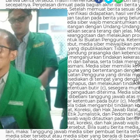
be
ke
y
Da
b
me