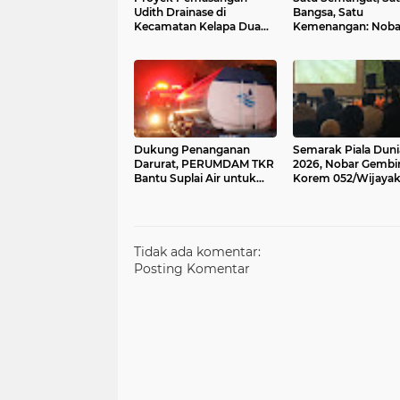
Udith Drainase di
Bangsa, Satu
Kecamatan Kelapa Dua
Kemenangan: Nobar
Kabupaten Tangerang
Dunia 2026 Bersam
Dikerjakan Tanpa K3,
Korem 052/Wkr
Dukung Penanganan
Semarak Piala Duni
Darurat, PERUMDAM TKR
2026, Nobar Gembi
Bantu Suplai Air untuk
Korem 052/Wijaya
Pemadaman TPA
Perkokoh
Jatiwaringin
Kemanunggalan TN
dengan Rakyat
Tidak ada komentar:
Posting Komentar