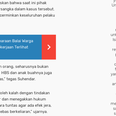
y
skan bahwa saat ini pihak
Un
ersangka dalam kasus tersebut.
cerminkan keseluruhan pelaku
un
I
haraan Balai Warga
kerjaan Terlihat
re
uh orang, seharusnya bukan
r HBS dan anak buahnya juga
ya
as,” tegas Suhendar.
an
boleh kalah dengan tindakan
dir dan menegakkan hukum
me
ra tuntas agar ada efek jera,
s
ebas berkeliaran,” ujarnya.
s