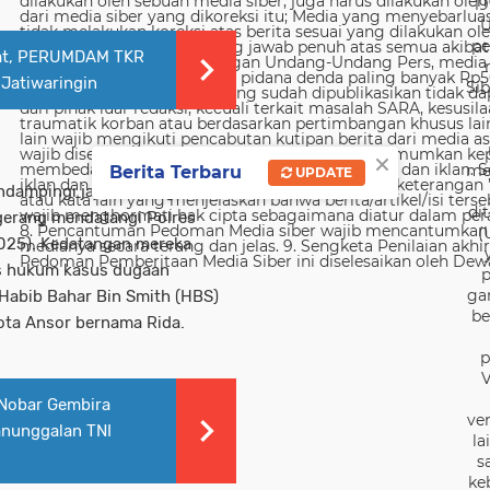
19
U
pe
at, PERUMDAM TKR
Jatiwaringin
Sib
×
me
Berita Terbaru
UPDATE
dampingi jajaran pengurus
di
gerang mendatangi Polres
(
025). Kedatangan mereka
s hukum kasus dugaan
p
ga
Habib Bahar Bin Smith (HBS)
be
ota Ansor bernama Rida.
p
V
 Nobar Gembira
ver
nunggalan TNI
la
s
ke