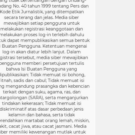
ang tidak bertentangan dengan Undang-
dang No. 40 tahun 1999 tentang Pers dan
Kode Etik Jurnalistik, yang ditempatkan
secara terang dan jelas. Media siber
mewajibkan setiap pengguna untuk
melakukan registrasi keanggotaan dan
melakukan proses log-in terlebih dahulu
tuk dapat mempublikasikan semua bentuk
si Buatan Pengguna. Ketentuan mengenai
log-in akan diatur lebih lanjut. Dalam
gistrasi tersebut, media siber mewajibkan
pengguna memberi persetujuan tertulis
bahwa Isi Buatan Pengguna yang
dipublikasikan: Tidak memuat isi bohong,
fitnah, sadis dan cabul; Tidak memuat isi
ng mengandung prasangka dan kebencian
terkait dengan suku, agama, ras, dan
targolongan (SARA), serta menganjurkan
tindakan kekerasan; Tidak memuat isi
diskriminatif atas dasar perbedaan jenis
kelamin dan bahasa, serta tidak
rendahkan martabat orang lemah, miskin,
akit, cacat jiwa, atau cacat jasmani. Media
iber memiliki kewenangan mutlak untuk