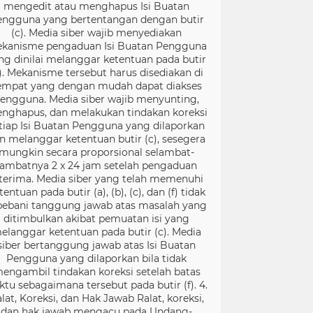
mengedit atau menghapus Isi Buatan
engguna yang bertentangan dengan butir
(c). Media siber wajib menyediakan
kanisme pengaduan Isi Buatan Pengguna
ng dinilai melanggar ketentuan pada butir
). Mekanisme tersebut harus disediakan di
empat yang dengan mudah dapat diakses
engguna. Media siber wajib menyunting,
nghapus, dan melakukan tindakan koreksi
tiap Isi Buatan Pengguna yang dilaporkan
n melanggar ketentuan butir (c), sesegera
mungkin secara proporsional selambat-
lambatnya 2 x 24 jam setelah pengaduan
terima. Media siber yang telah memenuhi
tentuan pada butir (a), (b), (c), dan (f) tidak
bebani tanggung jawab atas masalah yang
ditimbulkan akibat pemuatan isi yang
elanggar ketentuan pada butir (c). Media
siber bertanggung jawab atas Isi Buatan
Pengguna yang dilaporkan bila tidak
engambil tindakan koreksi setelah batas
ktu sebagaimana tersebut pada butir (f). 4.
lat, Koreksi, dan Hak Jawab Ralat, koreksi,
dan hak jawab mengacu pada Undang-