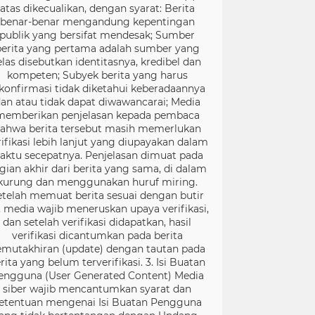
atas dikecualikan, dengan syarat: Berita
benar-benar mengandung kepentingan
publik yang bersifat mendesak; Sumber
berita yang pertama adalah sumber yang
elas disebutkan identitasnya, kredibel dan
kompeten; Subyek berita yang harus
konfirmasi tidak diketahui keberadaannya
an atau tidak dapat diwawancarai; Media
memberikan penjelasan kepada pembaca
ahwa berita tersebut masih memerlukan
rifikasi lebih lanjut yang diupayakan dalam
aktu secepatnya. Penjelasan dimuat pada
gian akhir dari berita yang sama, di dalam
kurung dan menggunakan huruf miring.
etelah memuat berita sesuai dengan butir
), media wajib meneruskan upaya verifikasi,
dan setelah verifikasi didapatkan, hasil
verifikasi dicantumkan pada berita
mutakhiran (update) dengan tautan pada
rita yang belum terverifikasi. 3. Isi Buatan
engguna (User Generated Content) Media
siber wajib mencantumkan syarat dan
etentuan mengenai Isi Buatan Pengguna