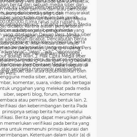
99 tentang Pers dan Kode Etik Jurnalistik.
ntuk itu Dewan Pers bersama organisasi
rs, pengelola media siber, dan masyarakat
menyusun Pedoman Pemberitaan Media
er sebagai berikut: 1. Ruang Lingkup Media
Siber adalah segala bentuk media yang
menggunakan wahana internet dan
melaksanakan kegiatan jurnalistik, serta
menuhi persyaratan Undang-Undang Pers
dan Standar Perusahaan Pers yang
tetapkan Dewan Pers. Isi Buatan Pengguna
User Generated Content) adalah segala isi
yang dibuat dan atau dipublikasikan oleh
engguna media siber, antara lain, artikel,
mbar, komentar, suara, video dan berbagai
ntuk unggahan yang melekat pada media
siber, seperti blog, forum, komentar
embaca atau pemirsa, dan bentuk lain. 2.
erifikasi dan keberimbangan berita Pada
prinsipnya setiap berita harus melalui
ifikasi. Berita yang dapat merugikan pihak
in memerlukan verifikasi pada berita yang
ama untuk memenuhi prinsip akurasi dan
berimbangan. Ketentuan dalam butir (a) di