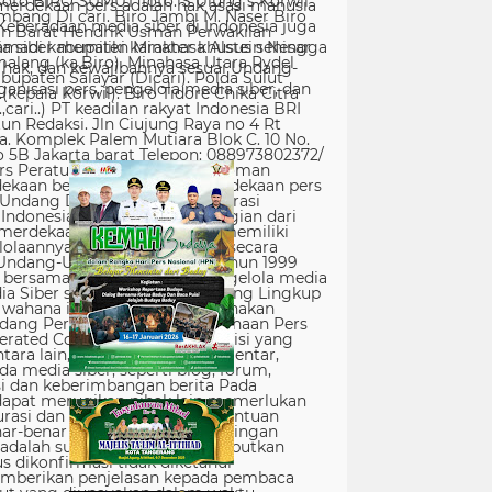
erdekaan pers adalah hak asasi manusia
Keberadaan media siber di Indonesia juga
 siber memiliki karakter khusus sehingga
hak, dan kewajibannya sesuai Undang-
nisasi pers, pengelola media siber, dan