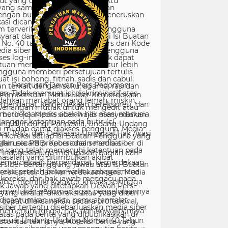
Peraturan Dewan Pers Pedoman
Pemberitaan Media Siber Kemerdekaan
rpendapat, kemerdekaan berekspresi, dan
merdekaan pers adalah hak asasi manusia
ang dilindungi Pancasila, Undang-Undang
sar 1945, dan Deklarasi Universal Hak Asasi
Manusia PBB. Keberadaan media siber di
Indonesia juga merupakan bagian dari
kemerdekaan berpendapat, kemerdekaan
erekspresi, dan kemerdekaan pers. Media
siber memiliki karakter khusus sehingga
merlukan pedoman agar pengelolaannya
dapat dilaksanakan secara profesional,
memenuhi fungsi, hak, dan kewajibannya
sesuai Undang-Undang Nomor 40 Tahun