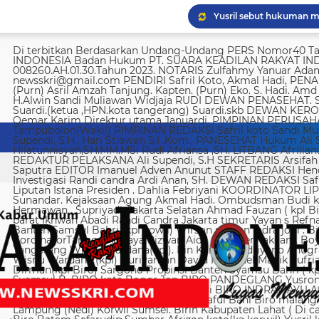
Imigrasi Semarang depo
Di terbitkan Berdasarkan Undang-Undang PERS Nomor40 Tahun 1999 SUARA KEADILAN RAKYAT INDONESIA Badan Hukum PT. SUARA KEADILAN RAKYAT INDONESIA Nomor AHU-008260.AH.01.30.Tahun 2023. NOTARIS Zulfahmy Yanuar Adam, S.H, M.Kn EMAIL REDAKSI newsskri@gmail.com PENDIRI Safril Koto, Akmal Hadi, PENANGGUNG JAWAB Safril PEMBINA Mayjen (Purn) Asril Amzah Tanjung. Kapten. (Purn) Eko. S. Hadi. Amd Alstein Nesar Manumpil Amirudin ZA,S.AG H.Alwin Sandi Muliawan Widjaja RUDI DEWAN PENASEHAT. Syafril, SH Drs H. Syakrowi zen SH. MH . Suardi.(ketua ,HPN.kota tangerang) Suardi.skb DEWAN KEROHANIAN H. gojali. PIMPINAN UMUM H.M Qemar Karim Direktur utama Januardi. PIMPINAN PERUSAHAAN Maya Sundari. Helmina Tampubolon(Wakil) PIMPINAN REDAKSI Safril koto Sandi Muliawan widjaja (wkl). WAKIl PIMRED Ali Supendi, S.H., Hari Stiawan S.I .Kom., PANESEHAT Hukum Ali Supendi, S.H Imas Hilatunnisyah,SH.MM.MSi Rudi Afriansa ,SH. LITBANG Afriliana REDAKTUR EXSKUTIF H Muhamad cen REDAKTUR PELAKSANA Ali Supendi, S.H SEKRETARIS Arsifah A,Asmi. BENDAHARA Fina Safriana Ismail Saputra EDITOR Imanuel Adven Anunut STAFF REDAKSI Hendri Deliya febriani Sophia Trisnawati Investigasi Randi candra Ardi Anan, SH. DEWAN REDAKSI Safril Koto Ali Supendi, SH Akmal Hadi Liputan Istana Presiden . Dahlia Febriyani KOORDINATOR LIPUTA Nurul, A MPR, DPR RI Irin kemas Eri Sunandar. Kejaksaan Agung Akmal Hadi. Ombudsman Budi k. DKI jakarta Sophia Trisnawati (Ka.korwil) Hermawan . Supriyadi. Jakarta Selatan Ahmad Fauzan ( kpl Biro). Soli AbdulRahman Sirojudin Jakarta barat Ikhwan Abadi Randi Candra Jakarta timur Yayan s Refnaldi Jakarta pusat Ikhwan Abadi Korwil Banten Samsul Bahri (kpl kowil) Wirson risman Indra joni . Biro kab/kota madya Bogor Hari. Arsifah KordinatorTangerang raya Rizwan Aidil ( kpl. Perwakilan). Boy Alexander Ramadhan Biro kota Tangerang Wisnu Wardana(kpl). Irin Kamas Andriyano Anugrah Rinaldi KABUPATEN TANGERANG Wisnu Wardana (kpl) Nuriyaman David Natanael Manik Sufriadi Sinaga TANGERANG SELATAN Dirman(kpl Biro) Sargono Propinsi Banten Syamsu Bahri ( kpl korwil) Hendri Eeng. Kabupaten Lebak Syamsul B. BIRO kota Bogor Jon BIRO PANDEGLANG Yusron (Kabiro) BIRO KARAWANG Jun junaidi ( kpl Biro) Ugi . BIRO KUNINGAN Nurhadi BIRO INDRAMAYU Afifuddin Jawa Barat Herdy Sijabat (kapowil). BIRO JAWA TIMUR Sofiyan Saful Bahi Biro malang kab/kota Ahmad Soleh Biro propinsi Lampung (Nedi) Korwil Sumsel. Birin Kabupaten Lahat ( Di cari ) Biro Riau kepulauan Edy (kpl Biro) Biro Batam Safarudin Sumbar Afrizon koto(ka korwil) Yusril koto BIRO SUMUT Toto. S Ulung s Korwil Bangka Belitung Zulkarnai Susilawati Roni Saputra Biro Palembang Di cari. Biro Jambi M. Naser Biro Riau Hermain Biro Pesisir Barat (Krui) yepta Rijaya Kalimantan Barat Hendrik Usman Perwakilan Maluku Utara Raymon Caniago kota Madya Manado Ismail Hamadi kabupaten Minahasa Alstein Nesar Manumpil (kpl Biro) Menahasa Tenggara Hanny krestofel Gumalang (ka.Biro). Minahasa Utara Rydel Gumalang.(ka.Biro). kabupaten Bolmong Dicari. (Kpl biro). Kabupaten Salayar (Dicari). Polda Sulut (Alstein Nesar N). KORWIL INDONESIA TIMUR Ismail Hamadi .(kepala Korwil). Biro Tidore Chika Citra lestari. Biro Ternate Ismit Mohtar Biro Papua & Papua Barat (..,cari..) PT keadilan rakyat Indonesia BRI 720701004536531 a/n Safril Bank BCA 8681 1266 43 a/n Maryatun Redaksi. Jln Ciujung Raya no 4 Rt 01/009 Kel Karawang kec Karawaci kota Tangerang Tata usaha. Komplek Palem Mutiara Blok C. 10 No. 66 Cengkareng Jakarta Pusat Tata usaha Daan Mogot raya no 5B Jakarta barat Telepon: 088973802372/ 0858315860 / 0821134676 /081367093927 pedoman Dewan Pers Peraturan Dewan Pers Pedoman Pemberitaan Media Siber Kemerdekaan berpendapat, kemerdekaan berekspresi, dan kemerdekaan pers adalah hak asasi manusia yang dilindungi Pancasila, Undang-Undang Dasar 1945, dan Deklarasi Universal Hak Asasi Manusia PBB. Keberadaan media siber di Indonesia juga merupakan bagian dari kemerdekaan berpendapat, kemerdekaan berekspresi, dan kemerdekaan pers. Media siber memiliki karakter khusus sehingga memerlukan pedoman agar pengelolaannya dapat dilaksanakan secara profesional, memenuhi fungsi, hak, dan kewajibannya sesuai Undang-Undang Nomor 40 Tahun 1999 tentang Pers dan Kode Etik Jurnalistik. Untuk itu Dewan Pers bersama organisasi pers, pengelola media siber, dan masyarakat menyusun Pedoman Pemberitaan Media Siber sebagai berikut: 1. Ruang Lingkup Media Siber adalah segala bentuk media yang menggunakan wahana internet dan melaksanakan kegiatan jurnalistik, serta memenuhi persyaratan Undang-Undang Pers dan Standar Perusahaan Pers yang ditetapkan Dewan Pers. Isi Buatan Pengguna (User Generated Content) adalah segala isi yang dibuat dan atau dipublikasikan oleh pengguna media siber, antara lain, artikel, gambar, komentar, suara, video dan berbagai bentuk unggahan yang melekat pada media siber, seperti blog, forum, komentar pembaca atau pemirsa, dan bentuk lain. 2. Verifikasi dan keberimbangan berita Pada prinsipnya setiap berita harus melalui verifikasi. Berita yang dapat merugikan pihak lain memerlukan verifikasi pada berita yang sama untuk memenuhi prinsip akurasi dan keberimbangan. Ketentuan dalam butir (a) di atas dikecualikan, dengan syarat: Berita benar-benar mengandung kepentingan publik yang bersifat mendesak; Sumber berita yang pertama adalah sumber yang jelas disebutkan identitasnya, kredibel dan kompeten; Subyek berita yang harus dikonfirmasi tidak diketahui keberadaannya dan atau tidak dapat diwawancarai; Media memberikan penjelasan kepada pembaca bahwa berita tersebut masih memerlukan verifikasi lebih lanjut yang diupayakan dalam waktu secepatnya. Penjelasan dimuat pada bagian akhir dari berita yang sama, di dalam kurung dan menggunakan huruf miring. Setelah memuat berita sesuai dengan butir (c), media wajib meneruskan upaya verifikasi, dan setelah verifikasi didapatkan, hasil verifikasi dicantumkan pada berita pemutakhiran (update) dengan tautan pada berita yang belum terverifikasi. 3. Isi Buatan Pengguna (User Generated Content) Media siber wajib mencantumkan syarat dan ketentuan mengenai Isi Buatan Pengguna yang tidak bertentangan dengan Undang-Undang No. 40 tahun 1999 tentang Pers dan Kode Etik Jurnalis
KPK temukan 8.500 dola
Yusril sebut hukuman m