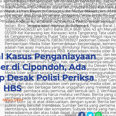
 Kemerdekaan berpendapat, kemerdekaan berekspresi, dan kem
g Dasar 1945, dan Deklarasi Universal Hak Asasi Manusia PBB. 
ndapat, kemerdekaan berekspresi, dan kemerdekaan pers. Media
nya dapat dilaksanakan secara profesional, memenuhi fungsi, 
s dan Kode Etik Jurnalistik. Untuk itu Dewan Persbersama orga
masyarakat menyusun Pedoman
l Kasus Penganiayaan
er di Cipondoh, Ada
p Desak Polisi Periksa
HBS
News SKRI
025 | Oktober 06, 2025 WIB |
0
Views
SHARE