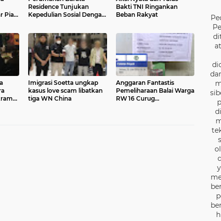
Residence Tunjukan
Bakti TNI Ringankan
 Piala
Kepedulian Sosial Dengan
Beban Rakyat
Pe
a
Menggelar Santunan
Pe
Anak Yatim
di
a
di
dan
m
a
Imigrasi Soetta ungkap
Anggaran Fantastis
ra
kasus love scam libatkan
Pemeliharaan Balai Warga
sib
krama
tiga WN China
RW 16 Curug
p
Dipertanyakan, Tampilan
d
I
Pekerjaan Terlihat Minim
m
te
o
d
y
me
be
p
be
h