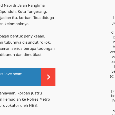
id Nabi di Jalan Panglima
Cipondoh, Kota Tangerang,
adian itu, korban Rida diduga
j
dan kelompoknya.
di
rbagai bentuk penyiksaan.
d
dan tubuhnya disundut rokok.
b
ncaman serius berupa todongan
ve
 dibunuh dan dimutilasi.
w
ba
S
us love scam
(c
pe
niayaan, korban justru
be
an kemudian ke Polres Metro
P
provokator oleh HBS.
k