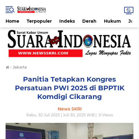
Home
Terpopuler
Indeks
Derah
Hukum
Jab
›
Jakarta
Panitia Tetapkan Kongres
Persatuan PWI 2025 di BPPTIK
Komdigi Cikarang
News SKRI
Rabu, 30 Juli 2025 | Juli 30, 2025 WIB |
0
Views