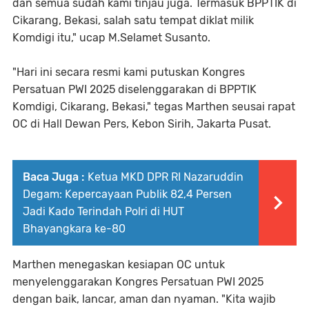
dan semua sudah kami tinjau juga. Termasuk BPPTIK di
Cikarang, Bekasi, salah satu tempat diklat milik
Komdigi itu," ucap M.Selamet Susanto.
"Hari ini secara resmi kami putuskan Kongres
Persatuan PWI 2025 diselenggarakan di BPPTIK
Komdigi, Cikarang, Bekasi," tegas Marthen seusai rapat
OC di Hall Dewan Pers, Kebon Sirih, Jakarta Pusat.
Baca Juga :
Ketua MKD DPR RI Nazaruddin
Degam: Kepercayaan Publik 82,4 Persen
Jadi Kado Terindah Polri di HUT
Bhayangkara ke-80
Marthen menegaskan kesiapan OC untuk
menyelenggarakan Kongres Persatuan PWI 2025
dengan baik, lancar, aman dan nyaman. "Kita wajib