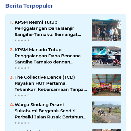
Berita Terpopuler
KPSM Resmi Tutup
Penggalangan Dana Banjir
Sangihe-Tamako: Semangat
Kebersamaan & Solidaritas
Tetap Terjaga
KPSM Manado Tutup
Penggalangan Dana Bencana
Sangihe Tamako dengan
Semangat Tinggi, Dihadiri
Banyak Seniman Ibu Kota
The Collective Dance (TCD)
Rayakan HUT Pertama,
Tekankan Kebersamaan Tanpa
Batas
Warga Sindang Resmi
Sukabumi Bergerak Sendiri
Perbaiki Jalan Rusak Bertahun-
Tahun, Pemerintah Kabupaten
& Desa Dinilai Diam Saja