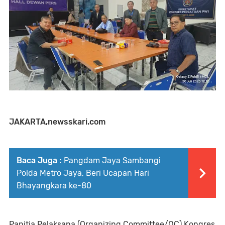
JAKARTA,newsskari.com
Baca Juga :
Pangdam Jaya Sambangi
Polda Metro Jaya, Beri Ucapan Hari
Bhayangkara ke-80
Panitia Pelaksana (Organizing Committee/OC) Kongres