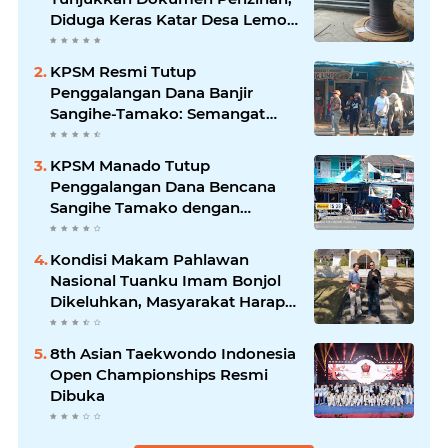
Diduga Keras Katar Desa Lemo
Disebut Handle Kordinasi
KPSM Resmi Tutup
Penggalangan Dana Banjir
Sangihe-Tamako: Semangat
Kebersamaan & Solidaritas
Tetap Terjaga
KPSM Manado Tutup
Penggalangan Dana Bencana
Sangihe Tamako dengan
Semangat Tinggi, Dihadiri
Banyak Seniman Ibu Kota
Kondisi Makam Pahlawan
Nasional Tuanku Imam Bonjol
Dikeluhkan, Masyarakat Harap
Pemerintah Segera Lakukan
Pembenahan
8th Asian Taekwondo Indonesia
Open Championships Resmi
Dibuka