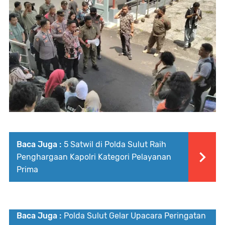
Baca Juga :
5 Satwil di Polda Sulut Raih
Penghargaan Kapolri Kategori Pelayanan
Prima
Baca Juga :
Polda Sulut Gelar Upacara Peringatan