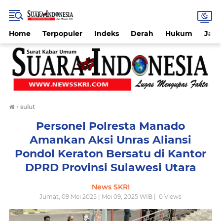
Home
Terpopuler
Indeks
Derah
Hukum
Jab
›
sulut
Personel Polresta Manado
Amankan Aksi Unras Aliansi
Pondol Keraton Bersatu di Kantor
DPRD Provinsi Sulawesi Utara
News SKRI
Jumat, 09 Mei 2025 | Mei 09, 2025 WIB |
0
Views