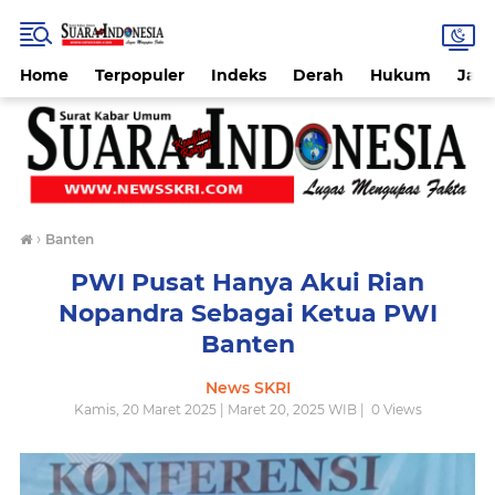
Home
Terpopuler
Indeks
Derah
Hukum
Jab
›
Banten
PWI Pusat Hanya Akui Rian
Nopandra Sebagai Ketua PWI
Banten
News SKRI
Kamis, 20 Maret 2025 | Maret 20, 2025 WIB |
0
Views