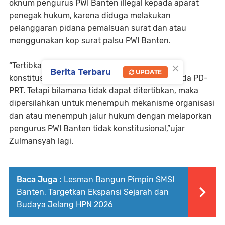
oknum pengurus PWI Banten illegal kepada aparat
penegak hukum, karena diduga melakukan
pelanggaran pidana pemalsuan surat dan atau
menggunakan kop surat palsu PWI Banten.
×
“Tertibkan pengurus PWI Banten yang tidak
Berita Terbaru
UPDATE
konstitusional agar kembali taat dan patuh pada PD-
PRT. Tetapi bilamana tidak dapat ditertibkan, maka
dipersilahkan untuk menempuh mekanisme organisasi
dan atau menempuh jalur hukum dengan melaporkan
pengurus PWI Banten tidak konstitusional,”ujar
Zulmansyah lagi.
Baca Juga :
Lesman Bangun Pimpin SMSI
Banten, Targetkan Ekspansi Sejarah dan
Budaya Jelang HPN 2026