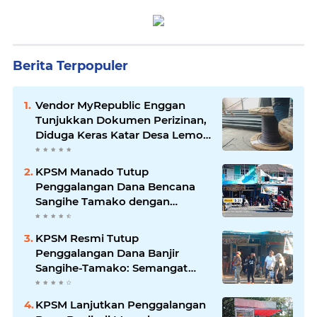
Berita Terpopuler
Vendor MyRepublic Enggan
Tunjukkan Dokumen Perizinan,
Diduga Keras Katar Desa Lemo
Disebut Handle Kordinasi
KPSM Manado Tutup
Penggalangan Dana Bencana
Sangihe Tamako dengan
Semangat Tinggi, Dihadiri
Banyak Seniman Ibu Kota
KPSM Resmi Tutup
Penggalangan Dana Banjir
Sangihe-Tamako: Semangat
Kebersamaan & Solidaritas
Tetap Terjaga
KPSM Lanjutkan Penggalangan