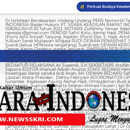
Di terbitkan Berdasarkan Undang-Undang PERS Nomor40 Tahun 1999 SUARA KEADILAN RAKYAT INDONESIA Badan Hukum PT. SUARA KEADILAN RAKYAT INDONESIA Nomor AHU-008260.AH.01.30.Tahun 2023. NOTARIS Zulfahmy Yanuar Adam, S.H, M.Kn EMAIL REDAKSI newsskri@gmail.com PENDIRI Safril Koto, Akmal Hadi, PENANGGUNG JAWAB Safril PEMBINA Mayjen (Purn) Asril Amzah Tanjung. Kapten. (Purn) Eko. S. Hadi. Amd Alstein Nesar Manumpil Amirudin ZA,S.AG H.Alwin Sandi Muliawan Widjaja RUDI DEWAN PENASEHAT. Syafril, SH Drs H. Syakrowi zen SH. MH . Suardi.(ketua ,HPN.kota tangerang) Suardi.skb DEWAN KEROHANIAN H. gojali. PIMPINAN UMUM H.M Qemar Karim Direktur utama Januardi. PIMPINAN PERUSAHAAN Maya Sundari. Helmina Tampubolon(Wakil) PIMPINAN REDAKSI Safril koto Sandi Muliawan widjaja (wkl). WAKIl PIMRED Ali Supendi, S.H., Hari Stiawan S.I .Kom., PANESEHAT Hukum Ali Supendi, S.H Imas Hilatunnisyah,SH.MM.MSi Rudi Afriansa ,SH. LITBANG Afriliana REDAKTUR EXSKUTIF H Muhamad cen REDAKTUR PELAKSANA Ali Supendi, S.H SEKRETARIS Arsifah A,Asmi. BENDAHARA Fina Safriana Ismail Saputra EDITOR Imanuel Adven Anunut STAFF REDAKSI Hendri Deliya febriani Sophia Trisnawati Investigasi Randi candra Ardi Anan, SH. DEWAN REDAKSI Safril Koto Ali Supendi, SH Akmal Hadi Liputan Istana Presiden . Dahlia Febriyani KOORDINATOR LIPUTA Nurul, A MPR, DPR RI Irin kemas Eri Sunandar. Kejaksaan Agung Akmal Hadi. Ombudsman Budi k. DKI jakarta Sophia Trisnawati (Ka.korwil) Hermawan . Supriyadi. Jakarta Selatan Ahmad Fauzan ( kpl Biro). Soli AbdulRahman Sirojudin Jakarta barat Ikhwan Abadi Randi Candra Jakarta timur Yayan s Refnaldi Jakarta pusat Ikhwan Abadi Korwil Banten Samsul Bahri (kpl kowil) Wirson risman Indra joni . Biro kab/kota madya Bogor Hari. Arsifah KordinatorTangerang raya Rizwan Aidil ( kpl. Perwakilan). Boy Alexander Ramadhan Biro kota Tangerang Wisnu Wardana(kpl). Irin Kamas Andriyano Anugrah Rinaldi KABUPATEN TANGERANG Wisnu Wardana (kpl) Nuriyaman David Natanael Manik Sufriadi Sinaga TANGERANG SELATAN Dirman(kpl Biro) Sargono Propinsi Banten Syamsu Bahri ( kpl korwil) Hendri Eeng. Kabupaten Lebak Syamsul B. BIRO kota Bogor Jon BIRO PANDEGLANG Yusron (Kabiro) BIRO KARAWANG Jun junaidi ( kpl Biro) Ugi . BIRO KUNINGAN Nurhadi BIRO INDRAMAYU Afifuddin Jawa Barat Herdy Sijabat (kapowil). BIRO JAWA TIMUR Sofiyan Saful Bahi Biro malang kab/kota Ahmad Soleh Biro propinsi Lampung (Nedi) Korwil Sumsel. Birin Kabupaten Lahat ( Di cari ) Biro Riau kepulauan Edy (kpl Biro) Biro Batam Safarudin Sumbar Afrizon koto(ka korwil) Yusril koto BIRO SUMUT Toto. S Ulung s Korwil Bangka Belitung Zulkarnai Susilawati Roni Saputra Biro Palembang Di cari. Biro Jambi M. Naser Biro Riau Hermain Biro Pesisir Barat (Krui) yepta Rijaya Kalimantan Barat Hendrik Usman Perwakilan Maluku Utara Raymon Caniago kota Madya Manado Ismail Hamadi kabupaten Minahasa Alstein Nesar Manumpil (kpl Biro) Menahasa Tenggara Hanny krestofel Gumalang (ka.Biro). Minahasa Utara Rydel Gumalang.(ka.Biro). kabupaten Bolmong Dicari. (Kpl biro). Kabupaten Salayar (Dicari). Polda Sulut (Alstein Nesar N). KORWIL INDONESIA TIMUR Ismail Hamadi .(kepala Korwil). Biro Tidore Chika Citra lestari. Biro Ternate Ismit Mohtar Biro Papua & Papua Barat (..,cari..) PT keadilan rakyat Indonesia BRI 720701004536531 a/n Safril Bank BCA 8681 1266 43 a/n Maryatun Redaksi. Jln Ciujung Raya no 4 Rt 01/009 Kel Karawang kec Karawaci kota Tangerang Tata usaha. Komplek Palem Mutiara Blok C. 10 No. 66 Cengkareng Jakarta Pusat Tata usaha Daan Mogot raya no 5B Jakarta barat Telepon: 088973802372/ 0858315860 / 0821134676 /081367093927 pedoman Dewan Pers Peraturan Dewan Pers Pedoman Pemberitaan Media Siber Kemerdekaan berpendapat, kemerdekaan berekspresi, dan kemerdekaan pers adalah hak asasi manusia yang dilindungi Pancasila, Undang-Undang Dasar 1945, dan Deklarasi Universal Hak Asasi Manusia PBB. Keberadaan media siber di Indonesia juga merupakan bagian dari kemerdekaan berpendapat, kemerdekaan berekspresi, dan kemerdekaan pers. Media siber memiliki karakter khusus sehingga memerlukan pedoman agar pengelolaannya dapat dilaksanakan secara profesional, memenuhi fungsi, hak, dan kewajibannya sesuai Undang-Undang Nomor 40 Tahun 1999 tentang Pers dan Kode Etik Jurnalistik. Untuk itu Dewan Pers bersama organisasi pers, pengelola media siber, dan masyarakat menyusun Pedoman Pemberitaan Media Siber sebagai berikut: 1. Ruang Lingkup Media Siber adalah segala bentuk media yang menggunakan wahana internet dan melaksanakan kegiatan jurnalistik, serta memenuhi persyaratan Undang-Undang Pers dan Standar Perusahaan Pers yang ditetapkan Dewan Pers. Isi Buatan Pengguna (User Generated Content) adalah segala isi yang dibuat dan atau dipublikasikan oleh pengguna media siber, antara lain, artikel, gambar, komentar, suara, video dan berbagai bentuk unggahan yang melekat pada media siber, seperti blog, forum, komentar pembaca atau pemirsa, dan bentuk lain. 2. Verifikasi dan keberimbangan berita Pada prinsipnya setiap berita harus melalui verifikasi. Berita yang dapat merugikan pihak lain memerlukan verifikasi pada berita yang sama untuk memenuhi prinsip akurasi dan keberimbangan. Ketentuan dalam butir (a) di atas dikecualikan, dengan syarat: Berita benar-benar mengandung kepentingan publik yang bersifat mendesak; Sumber berita yang pertama adalah sumber yang jelas disebutkan identitasnya, kredibel dan kompeten; Subyek berita yang harus dikonfirmasi tidak diketahui keberadaannya dan atau tidak dapat diwawancarai; Media memberikan penjelasan kepada pembaca bahwa berita tersebut masih memerlukan verifikasi lebih lanjut yang diupayakan dalam waktu secepatnya. Penjelasan dimuat pada bagian akhir dari berita yang sama, di dalam kurung dan menggunakan huruf miring. Setelah memuat berita sesuai dengan butir (c), media wajib meneruskan upaya verifikasi, dan setelah verifikasi didapatkan, hasil verifikasi dicantumkan pada berita pemutakhiran (update) dengan tautan pada berita yang belum terverifikasi. 3. Isi Buatan Pengguna (User Generated Content) Media siber wajib mencantumkan syarat dan ketentuan mengenai Isi Buatan Pengguna yang tidak bertentangan dengan Undang-Undang No. 40 tahun 1999 tentang Pers dan Kode Etik Jurnalis