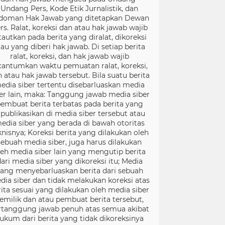
Undang Pers, Kode Etik Jurnalistik, dan
doman Hak Jawab yang ditetapkan Dewan
rs. Ralat, koreksi dan atau hak jawab wajib
tautkan pada berita yang diralat, dikoreksi
tau yang diberi hak jawab. Di setiap berita
ralat, koreksi, dan hak jawab wajib
cantumkan waktu pemuatan ralat, koreksi,
 atau hak jawab tersebut. Bila suatu berita
edia siber tertentu disebarluaskan media
er lain, maka: Tanggung jawab media siber
embuat berita terbatas pada berita yang
ipublikasikan di media siber tersebut atau
edia siber yang berada di bawah otoritas
knisnya; Koreksi berita yang dilakukan oleh
sebuah media siber, juga harus dilakukan
leh media siber lain yang mengutip berita
ari media siber yang dikoreksi itu; Media
ang menyebarluaskan berita dari sebuah
dia siber dan tidak melakukan koreksi atas
rita sesuai yang dilakukan oleh media siber
emilik dan atau pembuat berita tersebut,
rtanggung jawab penuh atas semua akibat
ukum dari berita yang tidak dikoreksinya