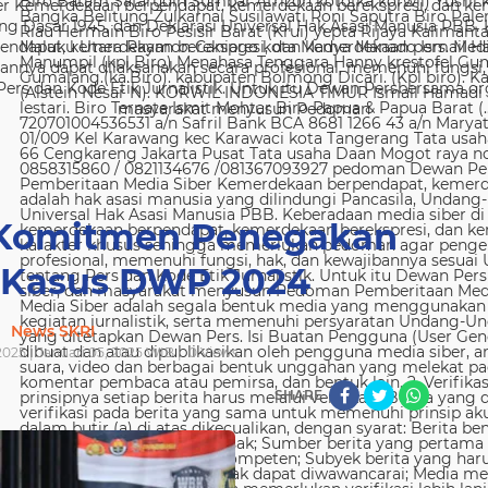
 Kemerdekaan berpendapat, kemerdekaan berekspresi, dan kem
g Dasar 1945, dan Deklarasi Universal Hak Asasi Manusia PBB. 
ndapat, kemerdekaan berekspresi, dan kemerdekaan pers. Media
nya dapat dilaksanakan secara profesional, memenuhi fungsi, 
s dan Kode Etik Jurnalistik. Untuk itu Dewan Persbersama orga
masyarakat menyusun Pedoman
n Komitmen Penegakan
a Kasus DWP 2024
News SKRI
025 | Januari 05, 2025 WIB |
0
Views
SHARE