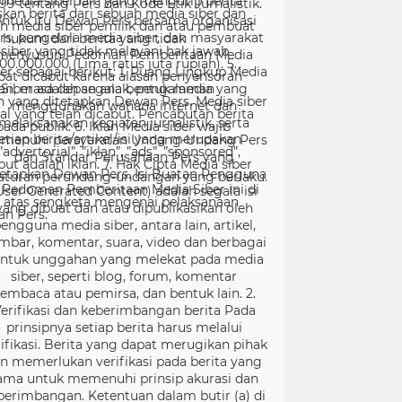
99 tentang Pers dan Kode Etik Jurnalistik.
ntuk itu Dewan Pers bersama organisasi
rs, pengelola media siber, dan masyarakat
menyusun Pedoman Pemberitaan Media
er sebagai berikut: 1. Ruang Lingkup Media
Siber adalah segala bentuk media yang
menggunakan wahana internet dan
melaksanakan kegiatan jurnalistik, serta
menuhi persyaratan Undang-Undang Pers
dan Standar Perusahaan Pers yang
tetapkan Dewan Pers. Isi Buatan Pengguna
User Generated Content) adalah segala isi
yang dibuat dan atau dipublikasikan oleh
engguna media siber, antara lain, artikel,
mbar, komentar, suara, video dan berbagai
ntuk unggahan yang melekat pada media
siber, seperti blog, forum, komentar
embaca atau pemirsa, dan bentuk lain. 2.
erifikasi dan keberimbangan berita Pada
prinsipnya setiap berita harus melalui
ifikasi. Berita yang dapat merugikan pihak
in memerlukan verifikasi pada berita yang
ama untuk memenuhi prinsip akurasi dan
berimbangan. Ketentuan dalam butir (a) di