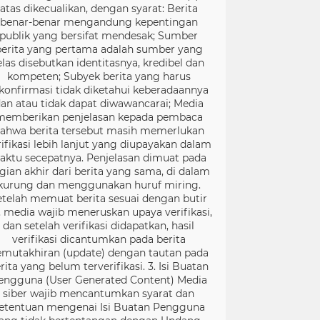
atas dikecualikan, dengan syarat: Berita
benar-benar mengandung kepentingan
publik yang bersifat mendesak; Sumber
berita yang pertama adalah sumber yang
elas disebutkan identitasnya, kredibel dan
kompeten; Subyek berita yang harus
konfirmasi tidak diketahui keberadaannya
an atau tidak dapat diwawancarai; Media
memberikan penjelasan kepada pembaca
ahwa berita tersebut masih memerlukan
rifikasi lebih lanjut yang diupayakan dalam
aktu secepatnya. Penjelasan dimuat pada
gian akhir dari berita yang sama, di dalam
kurung dan menggunakan huruf miring.
etelah memuat berita sesuai dengan butir
), media wajib meneruskan upaya verifikasi,
dan setelah verifikasi didapatkan, hasil
verifikasi dicantumkan pada berita
mutakhiran (update) dengan tautan pada
rita yang belum terverifikasi. 3. Isi Buatan
engguna (User Generated Content) Media
siber wajib mencantumkan syarat dan
etentuan mengenai Isi Buatan Pengguna