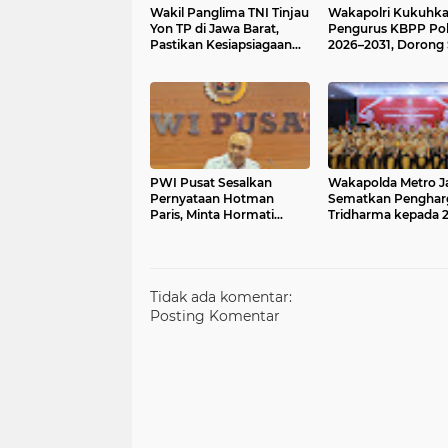
Wakil Panglima TNI Tinjau
Wakapolri Kukuhk
Yon TP di Jawa Barat,
Pengurus KBPP Pol
Pastikan Kesiapsiagaan
2026–2031, Dorong
Satuan
Unggul dan Berday
Saing
PWI Pusat Sesalkan
Wakapolda Metro J
Pernyataan Hotman
Sematkan Penghar
Paris, Minta Hormati
Tridharma kepada 
Martabat Wartawan dan
Pengurus PP Polri
Kemerdekaan Pers
Tidak ada komentar:
Posting Komentar