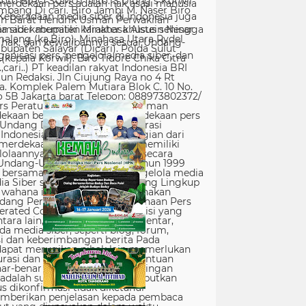
erdekaan pers adalah hak asasi manusia
Keberadaan media siber di Indonesia juga
 siber memiliki karakter khusus sehingga
hak, dan kewajibannya sesuai Undang-
nisasi pers, pengelola media siber, dan