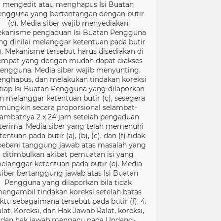
mengedit atau menghapus Isi Buatan
engguna yang bertentangan dengan butir
(c). Media siber wajib menyediakan
kanisme pengaduan Isi Buatan Pengguna
ng dinilai melanggar ketentuan pada butir
). Mekanisme tersebut harus disediakan di
empat yang dengan mudah dapat diakses
engguna. Media siber wajib menyunting,
nghapus, dan melakukan tindakan koreksi
tiap Isi Buatan Pengguna yang dilaporkan
n melanggar ketentuan butir (c), sesegera
mungkin secara proporsional selambat-
lambatnya 2 x 24 jam setelah pengaduan
terima. Media siber yang telah memenuhi
tentuan pada butir (a), (b), (c), dan (f) tidak
bebani tanggung jawab atas masalah yang
ditimbulkan akibat pemuatan isi yang
elanggar ketentuan pada butir (c). Media
siber bertanggung jawab atas Isi Buatan
Pengguna yang dilaporkan bila tidak
engambil tindakan koreksi setelah batas
ktu sebagaimana tersebut pada butir (f). 4.
lat, Koreksi, dan Hak Jawab Ralat, koreksi,
dan hak jawab mengacu pada Undang-