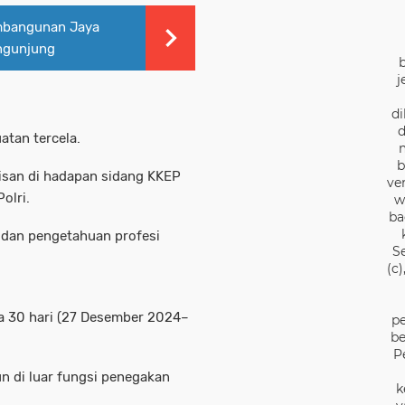
mbangunan Jaya
ngunjung
j
di
d
atan tercela.
b
isan di hadapan sidang KKEP
ve
olri.
w
ba
 dan pengetahuan profesi
S
(c
a 30 hari (27 Desember 2024–
pe
be
P
n di luar fungsi penegakan
k