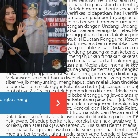
be
ke
y
Da
iongkok yang
b
me