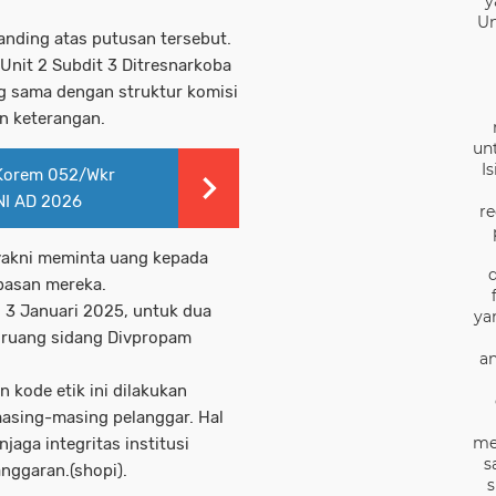
y
Un
anding atas putusan tersebut.
 Unit 2 Subdit 3 Ditresnarkoba
ng sama dengan struktur komisi
n keterangan.
un
I
 Korem 052/Wkr
TNI AD 2026
re
yakni meminta uang kepada
asan mereka.
 3 Januari 2025, untuk dua
ya
i ruang sidang Divpropam
an
kode etik ini dilakukan
masing-masing pelanggar. Hal
me
aga integritas institusi
s
anggaran.(shopi).
s