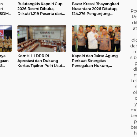
an
Bulutangkis Kapolri Cup
Bazar Kreasi Bhayangkari
ri
2026 Resmi Dibuka,
Nusantara 2026 Ditutup,
Pe
 SDM
Diikuti 1.219 Peserta dari
124.276 Pengunjung
Pe
a
Kategori Umum, Polri,
Ramaikan Kegiatan
di
dan Difabel
Selama Lima Hari
a
di
dan
m
aya
Komisi III DPR RI
Kapolri dan Jaksa Agung
sib
gaan
Apresiasi dan Dukung
Perkuat Sinergitas
p
25
Kortas Tipikor Polri Usut
Penegakan Hukum,
d
Dugaan Korupsi Batu
Pastikan Soliditas Institus
m
Bara
te
o
d
y
me
be
p
be
h