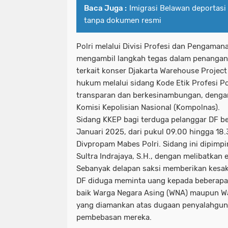
Baca Juga :
Imigrasi Belawan deportasi
tanpa dokumen resmi
Polri melalui Divisi Profesi dan Pengaman
mengambil langkah tegas dalam penangana
terkait konser Djakarta Warehouse Projec
hukum melalui sidang Kode Etik Profesi Po
transparan dan berkesinambungan, denga
Komisi Kepolisian Nasional (Kompolnas).
Sidang KKEP bagi terduga pelanggar DF b
Januari 2025, dari pukul 09.00 hingga 18.
Divpropam Mabes Polri. Sidang ini dipimpi
Sultra Indrajaya, S.H., dengan melibatkan
Sebanyak delapan saksi memberikan kesak
DF diduga meminta uang kepada beberap
baik Warga Negara Asing (WNA) maupun Wa
yang diamankan atas dugaan penyalahgun
pembebasan mereka.