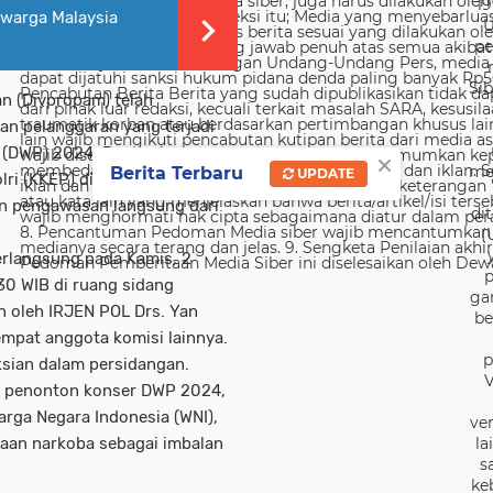
19
 warga Malaysia
U
pe
Sib
an (Divpropam) telah
n pelanggaran yang terjadi
t (DWP) 2024. Penegakan
×
me
Berita Terbaru
UPDATE
lri (KKEP) dilaksanakan secara
n pengawasan langsung dari
di
(
erlangsung pada Kamis, 2
p
30 WIB di ruang sidang
ga
n oleh IRJEN POL Drs. Yan
be
 empat anggota komisi lainnya.
p
sian dalam persidangan.
V
a penonton konser DWP 2024,
rga Negara Indonesia (WNI),
ver
la
aan narkoba sebagai imbalan
s
ke