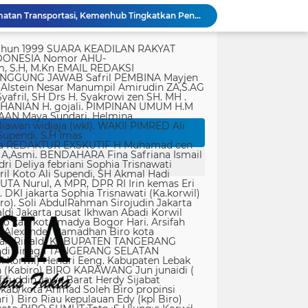
Perkuat Budaya Keselamatan Transportasi, Kemenhub Tingkatkan Pengawasan pada Bus AKAP
Kodim 1714/PJ Gelar Karya Bakti Merah Putih SMP Negeri 1 Mulia Kab. Puncak Jaya
tik, yang ditempatkan secara terang dan jelas. Media siber mewajibkan setiap pengguna untuk melakukan registrasi keanggotaan dan melakukan proses log-in terlebih dahulu untuk dapat mempublikasikan semua bentuk Isi Buatan Pengguna. Ketentuan mengenai log-in akan diatur lebih lanjut. Dalam registrasi tersebut, media siber mewajibkan pengguna memberi persetujuan tertulis bahwa Isi Buatan Pengguna yang dipublikasikan: Tidak memuat isi bohong, fitnah, sadis dan cabul; Tidak memuat isi yang mengandung prasangka dan kebencian terkait dengan suku, agama, ras, dan antargolongan (SARA), serta menganjurkan tindakan kekerasan; Tidak memuat isi diskriminatif atas dasar perbedaan jenis kelamin dan bahasa, serta tidak merendahkan martabat orang lemah, miskin, sakit, cacat jiwa, atau cacat jasmani. Media siber memiliki kewenangan mutlak untuk mengedit atau menghapus Isi Buatan Pengguna yang bertentangan dengan butir (c). Media siber wajib menyediakan mekanisme pengaduan Isi Buatan Pengguna yang dinilai melanggar ketentuan pada butir (c). Mekanisme tersebut harus disediakan di tempat yang dengan mudah dapat diakses pengguna. Media siber wajib menyunting, menghapus, dan melakukan tindakan koreksi setiap Isi Buatan Pengguna yang dilaporkan dan melanggar ketentuan butir (c), sesegera mungkin secara proporsional selambat-lambatnya 2 x 24 jam setelah pengaduan diterima. Media siber yang telah memenuhi ketentuan pada butir (a), (b), (c), dan (f) tidak dibebani tanggung jawab atas masalah yang ditimbulkan akibat pemuatan isi yang melanggar ketentuan pada butir (c). Media siber bertanggung jawab atas Isi Buatan Pengguna yang dilaporkan bila tidak mengambil tindakan koreksi setelah batas waktu sebagaimana tersebut pada butir (f). 4. Ralat, Koreksi, dan Hak Jawab Ralat, koreksi, dan hak jawab mengacu pada Undang-Undang Pers, Kode Etik Jurnalistik, dan Pedoman Hak Jawab yang ditetapkan Dewan Pers. Ralat, koreksi dan atau hak jawab wajib ditautkan pada berita yang diralat, dikoreksi atau yang diberi hak jawab. Di setiap berita ralat, koreksi, dan hak jawab wajib dicantumkan waktu pemuatan ralat, koreksi, dan atau hak jawab tersebut. Bila suatu berita media siber tertentu disebarluaskan media siber lain, maka: Tanggung jawab media siber pembuat berita terbatas pada berita yang dipublikasikan di media siber tersebut atau media siber yang berada di bawah otoritas teknisnya; Koreksi berita yang dilakukan oleh sebuah media siber, juga harus dilakukan oleh media siber lain yang mengutip berita dari media siber yang dikoreksi itu; Media yang menyebarluaskan berita dari sebuah media siber dan tidak melakukan koreksi atas berita sesuai yang dilakukan oleh media siber pemilik dan atau pembuat berita tersebut, bertanggung jawab penuh atas semua akibat hukum dari berita yang tidak dikoreksinya itu. Sesuai dengan Undang-Undang Pers, media siber yang tidak melayani hak jawab dapat dijatuhi sanksi hukum pidana denda paling banyak Rp500.000.000 (Lima ratus juta rupiah). 5. Pencabutan Berita Berita yang sudah dipublikasikan tidak dapat dicabut karena alasan penyensoran dari pihak luar redaksi, kecuali terkait masalah SARA, kesusilaan, masa depan anak, pengalaman traumatik korban atau berdasarkan pertimbangan khusus lain yang ditetapkan Dewan Pers. Media siber lain wajib mengikuti pencabutan kutipan berita dari media asal yang telah dicabut. Pencabutan berita wajib disertai dengan alasan pencabutan dan diumumkan kepada publik. 6. Iklan Media siber wajib membedakan dengan tegas antara produk berita dan iklan. Setiap berita/artikel/isi yang merupakan iklan dan atau isi berbayar wajib mencantumkan keterangan ”advertorial”, ”iklan”, ”ads”, ”spons
Keluarga Sutrimo Serahkan Proses Penelusuran Penyebab Kematian kepada Kepolisian
Polri: Sertifikat Prestasi Nasional Hingga Internasional Tetap Ikuti Tahapan Seleksi Rekrutmen Polri
Operasi Laut Mematikan! Ketamin 1,3 Ton Diamankan Tim Gabungan di Bintan
Kolaborasi Lanud Sjamsudin Noor dan BRI Wujudkan Generasi Hebat, Renovasi TK Angkasa 2 Hadirkan Harapan bagi Masa Depan Anak
Indonesia Berjaya Raih Juara Umum Indonesia Open 8th Asian Taekwondo Indonesia Open Championships 2026
TMMD ke-129 Bukan Sekadar Pembangunan, Semangat Nasionalisme Warga Ikut Dibangun
Percepatan Pembangunan RTLH, Anggota Satgas TMMD ke-129 Kodim 1505/Tidore Turunkan Material Semen
946 Calon Taruna Kemenhub Jalani Madatukar, Dibekali Karakter dan Kedisiplinan