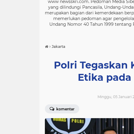
www newsskri.com. Pedoman Media Siber
yang dilindungi Pancasila, Undang-Undan
merupakan bagian dari kemerdekaan berpe
memerlukan pedoman agar pengelolaan
Undang Nomor 40 Tahun 1999 tentang Per
›
Jakarta
Polri Tegaska
Etika pad
Minggu, 05 Januari 2
komentar