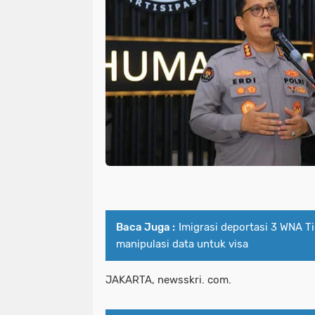
Baca Juga :
Imigrasi deportasi 3 WNA T
manipulasi data untuk visa
JAKARTA, newsskri. com.