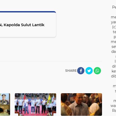
P
me
ya
N, Kapolda Sulut Lantik
(c
t
p
me
se
da
di
SHARE
ke
di
m
m
wa
Ra