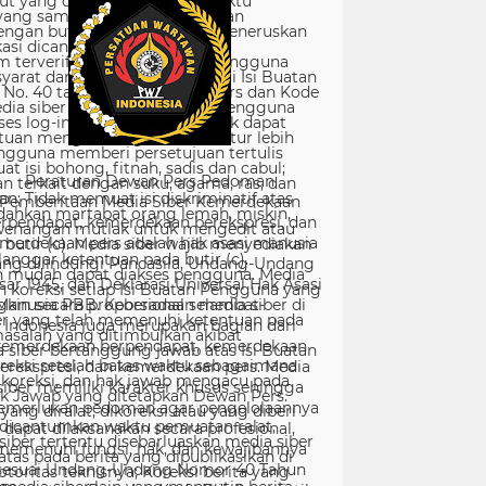
Peraturan Dewan Pers Pedoman
Pemberitaan Media Siber Kemerdekaan
rpendapat, kemerdekaan berekspresi, dan
merdekaan pers adalah hak asasi manusia
ang dilindungi Pancasila, Undang-Undang
sar 1945, dan Deklarasi Universal Hak Asasi
Manusia PBB. Keberadaan media siber di
Indonesia juga merupakan bagian dari
kemerdekaan berpendapat, kemerdekaan
erekspresi, dan kemerdekaan pers. Media
siber memiliki karakter khusus sehingga
merlukan pedoman agar pengelolaannya
dapat dilaksanakan secara profesional,
memenuhi fungsi, hak, dan kewajibannya
sesuai Undang-Undang Nomor 40 Tahun