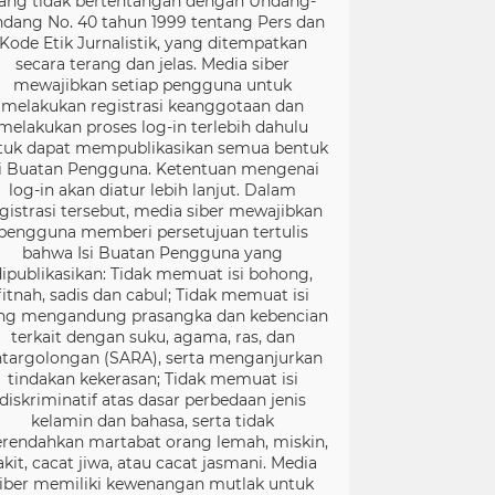
ang tidak bertentangan dengan Undang-
dang No. 40 tahun 1999 tentang Pers dan
Kode Etik Jurnalistik, yang ditempatkan
secara terang dan jelas. Media siber
mewajibkan setiap pengguna untuk
melakukan registrasi keanggotaan dan
melakukan proses log-in terlebih dahulu
tuk dapat mempublikasikan semua bentuk
si Buatan Pengguna. Ketentuan mengenai
log-in akan diatur lebih lanjut. Dalam
gistrasi tersebut, media siber mewajibkan
pengguna memberi persetujuan tertulis
bahwa Isi Buatan Pengguna yang
dipublikasikan: Tidak memuat isi bohong,
fitnah, sadis dan cabul; Tidak memuat isi
ng mengandung prasangka dan kebencian
terkait dengan suku, agama, ras, dan
targolongan (SARA), serta menganjurkan
tindakan kekerasan; Tidak memuat isi
diskriminatif atas dasar perbedaan jenis
kelamin dan bahasa, serta tidak
rendahkan martabat orang lemah, miskin,
akit, cacat jiwa, atau cacat jasmani. Media
iber memiliki kewenangan mutlak untuk