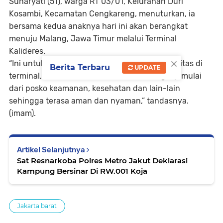
Suharyati (51), warga RT 03/01, Kelurahan Duri
Kosambi, Kecamatan Cengkareng, menuturkan, ia
bersama kedua anaknya hari ini akan berangkat
menuju Malang, Jawa Timur melalui Terminal
Kalideres.
×
“Ini untuk mengisi libur anak-anak. Untuk fasilitas di
Berita Terbaru
UPDATE
terminal, Alhamdulillah semua sudah lengkap mulai
dari posko keamanan, kesehatan dan lain-lain
sehingga terasa aman dan nyaman,” tandasnya.
(imam).
Artikel Selanjutnya
Sat Resnarkoba Polres Metro Jakut Deklarasi
Kampung Bersinar Di RW.001 Koja
Jakarta barat