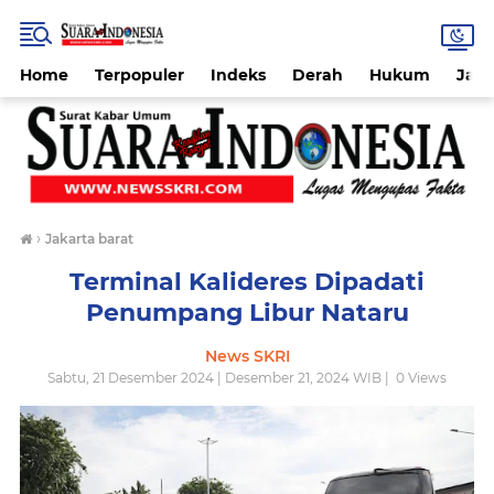
Home
Terpopuler
Indeks
Derah
Hukum
Jab
›
Jakarta barat
Terminal Kalideres Dipadati
Penumpang Libur Nataru
News SKRI
Sabtu, 21 Desember 2024 | Desember 21, 2024 WIB |
0
Views