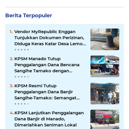
Berita Terpopuler
Vendor MyRepublic Enggan
Tunjukkan Dokumen Perizinan,
Diduga Keras Katar Desa Lemo
Disebut Handle Kordinasi
KPSM Manado Tutup
Penggalangan Dana Bencana
Sangihe Tamako dengan
Semangat Tinggi, Dihadiri
Banyak Seniman Ibu Kota
KPSM Resmi Tutup
Penggalangan Dana Banjir
Sangihe-Tamako: Semangat
Kebersamaan & Solidaritas
Tetap Terjaga
KPSM Lanjutkan Penggalangan
Dana Banjir di Manado,
Dimeriahkan Seniman Lokal